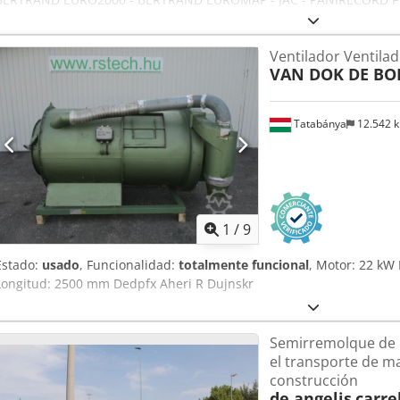
PAVAILLER - STAFF Precios unitarios y al por mayor. Se venden en 
que incluyen: - Banda delantera - Banda trasera - Banda inferior d
Ventilador Ventila
VAN DOK DE BO
Tatabánya
12.542 
1
/
9
Estado:
usado
, Funcionalidad:
totalmente funcional
, Motor: 22 kW
Longitud: 2500 mm Dedpfx Aheri R Dujnskr
Semirremolque de 
el transporte de m
construcción
de angelis
carre