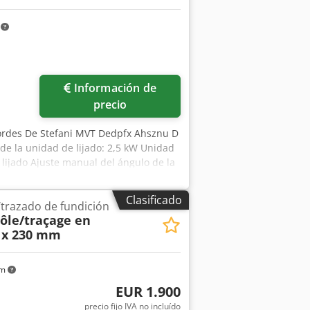
m
Información de
precio
bordes De Stefani MVT Dedpfx Ahsznu D
de la unidad de lijado: 2,5 kW Unidad
 lijado Ajuste manual del ángulo de la
able mediante variador Motor de avance
Clasificado
trazado de fundición
ôle/traçage en
0 x 230 mm
km
EUR 1.900
precio fijo IVA no incluído