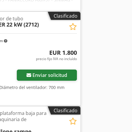
kits completos para una moldeadora,
e refuerzo - Banda de recepción
Clasificado
dor de tubo
ER
22 kW (2712)
km
EUR 1.800
precio fijo IVA no incluído
Enviar solicitud
 Diámetro del ventilador: 700 mm
Clasificado
plataforma baja para
aquinaria de
llone rampe