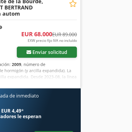
te de la Bourde,
ET BERTRAND
h autom
EUR 68.000
EUR 89.000
EXW precio fijo IVA no incluído
Enviar solicitud
ación:
2009
, número de
e hormigón (y arcilla expandida). La
illa expandida. Desde 2023-08, la línea
n orden: Dkjdpfxjuc Tzvj Ahner - 2
tador de suministro de materia prima a
o de materia prima desde la tolva de
ada de inmediato
22, capacidad de la cuchara 1200 l,
 mezcla desde la mezcladora hasta la
 EUR 4,49
*
ca de tipo: PIERRE ET BERTRAND SIGMA
radores
le esperan
S. Route de la Bourde, 60360
 de renovación - 1017/1989/2009