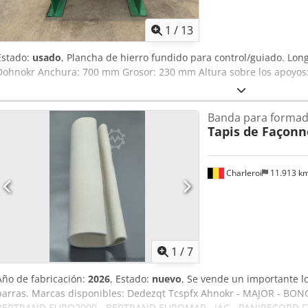
1
/
13
Estado:
usado
, Plancha de hierro fundido para control/guiado. Lo
Dohnokr Anchura: 700 mm Grosor: 230 mm Altura sobre los apoyos:
Banda para formad
Tapis de Façon
Charleroi
11.913 k
1
/
7
Año de fabricación:
2026
, Estado:
nuevo
, Se vende un importante 
barras. Marcas disponibles: Dedezqt Tcspfx Ahnokr - MAJOR - 
BERTRAND EURO2000 - BERTRAND EUROMAP - JAC - PANIRECORD F7