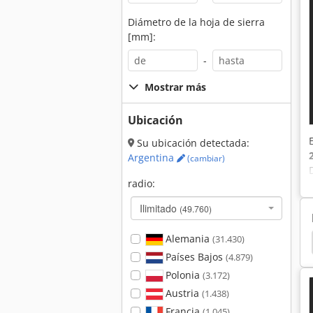
Diámetro de la hoja de sierra
[mm]:
-
Mostrar más
Ubicación
Su ubicación detectada:
Argentina
(cambiar)
radio:
Ilimitado
(49.760)
Alemania
(31.430)
ra Timeserver
Amoladora
Holzkraft Kso 1500
Países Bajos
(4.879)
Polonia
(3.172)
Austria
(1.438)
Francia
(1.045)