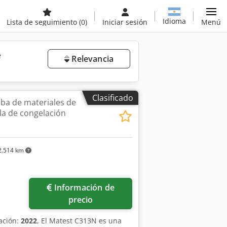
Idioma
Lista de seguimiento
(0)
Iniciar sesión
Menú
e
Relevancia
Clasificado
eba de materiales de
la de congelación
.514 km
Información de
precio
cación:
2022
, El Matest C313N es una