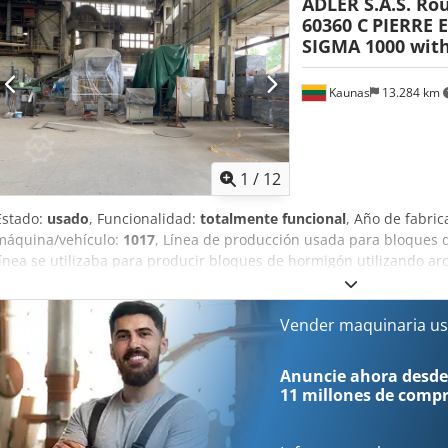
ADLER S.A.S. Rou
60360 C
PIERRE 
SIGMA 1000 wit
Kaunas
13.284 km
1
/
12
Estado:
usado
, Funcionalidad:
totalmente funcional
, Año de fabric
máquina/vehículo:
1017
, Línea de producción usada para bloques d
línea se utilizaba para producir bloques de hormigón utilizando arc
ya no está en funcionamiento, se ha conservado. Línea de bloques e
pcs. silos pequeños (con vibro, con aletas neumáticas). - Transpor
la tolva de pesaje. - Tolva de pesaje. - Transportador de suministr
Vender maquinaria us
pesaje hasta la mezcladora. - Mezcladora FK Machinery (Polonia, 20
potencia del motor 18,5 kW). - Transportador de alimentación de la
Anuncie ahora desde
prensa vibratoria SIGMA 1000. - Prensa vibrante SIGMA 1000: Mar
11 millones de comp
1000 con mando automático TELEMECANIQUE Fabricante: ADLER S.A.
CREVECOEUR LE GRAND, Francia Nº de serie/año de fabricación/año