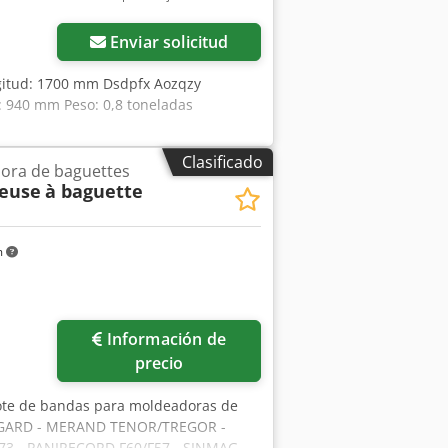
Enviar solicitud
ngitud: 1700 mm Dsdpfx Aozqzy
 940 mm Peso: 0,8 toneladas
Clasificado
ora de baguettes
neuse
à baguette
m
Información de
precio
lote de bandas para moldeadoras de
BONGARD - MERAND TENOR/TREGOR -
3 - PANIRECORD F60/F57 - SINMAG -