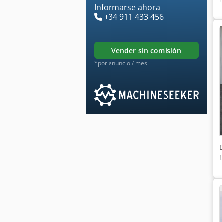
Informarse ahora
+34 911 433 456
vender sin comisión
*por anuncio / mes