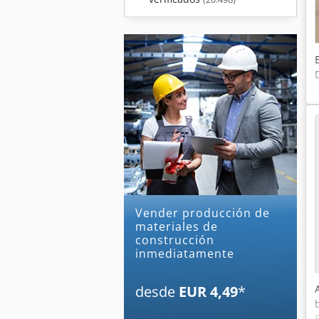
Vender producción de
materiales de
construcción
inmediatamente
desde
EUR 4,49
*