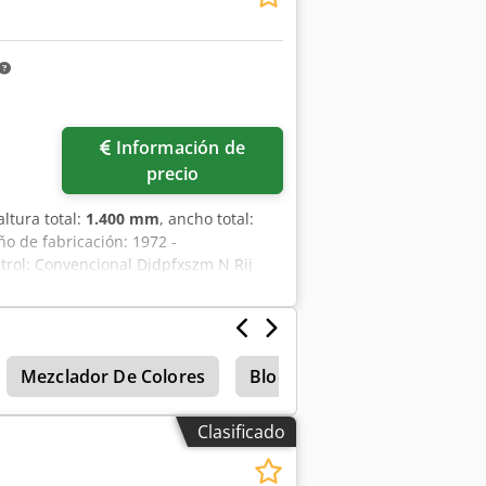
Información de
precio
 altura total:
1.400 mm
, ancho total:
ño de fabricación: 1972 -
trol: Convencional Djdpfxszm N Rij
(largo x ancho x alto) - Peso de
rmación financiera IVA: El precio
es deducible para las empresas Entrega
ra todos los productos de la industria
Mezclador De Colores
Bloques De Cemento
T
Clasificado