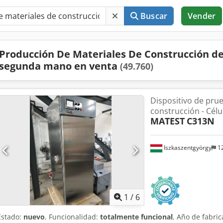
Buscar
Vender
Producción De Materiales De Construcción d
segunda mano en venta
(49.760)
Dispositivo de pru
construcción - Célu
MATEST
C313N
Iszkaszentgyörgy
12
1
/
6
Estado:
nuevo
, Funcionalidad:
totalmente funcional
, Año de fabri