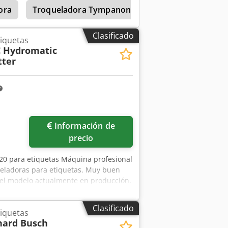
ora
Troqueladora Tympanon Handbuch
Troquel
Clasificado
iquetas
 Hydromatic
tter
Información de
precio
20 para etiquetas Máquina profesional
queladoras para etiquetas. Muy buen
s el modelo actualmente en producción.
: 220 x 220 mm Ciclos: 18/min
pada con unidad hidráulica de cambio
Clasificado
iquetas
ajustable en todas las direcciones.
ard Busch
ega.