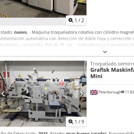
1
/
2
Estado:
nuevo
, · Máquina troqueladora rotativa con cilindro magnéti
Alimentación automática con detección de doble hoja y corrección 
recubierto, cartoncillo, film de PE, etc. · Indicada para troquelado 
etiquetas de vino, naipes, cajas de pequeño formato, etc. · Alimenta
táctil · Máquina con stripping automático con expulsión de retal · 
Troquelado semirro
recubrimiento · Ajuste de presión de precisión Dksdpfjfg Ahuex Agv
Grafisk Maskinf
registro frontal
Mini
Peterborough
11.8
1
/
9
Año de fabricación:
2016
, Estado:
muy bueno (usado)
, Funcionalid