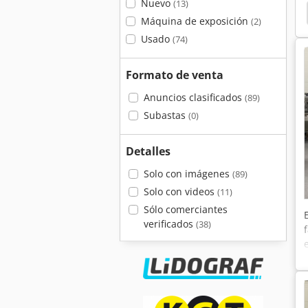
Nuevo
(13)
t
Bobst Pcr 880
Bobst
Bobst Shangai Ltd
Máquina de exposición
(2)
Usado
(74)
Formato de venta
Anuncios clasificados
(89)
Subastas
(0)
Detalles
Solo con imágenes
(89)
Solo con videos
(11)
Sólo comerciantes
verificados
(38)