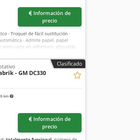
Pedir más fotos
Información de
precio
co · Troquel de fácil sustitución ·
automática · Admite papel, papel
de semi-corte en adhesivos, etiquetas,
dor de succión de pila alta · Pantalla
Sistema de 3 cilindros, con chapa de
Clasificado
tativo
sr · Sensor para lectura de topo y
abrik - GM
DC330
26 km
Información de
precio
ad:
totalmente funcional
, número de