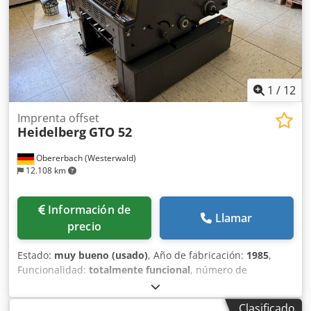
1
/
12
Imprenta offset
Heidelberg
GTO 52
Obererbach (Westerwald)
12.108 km
Información de
Llamar
precio
Estado:
muy bueno (usado)
, Año de fabricación:
1985
,
Funcionalidad:
totalmente funcional
, número de
máquina/vehículo:
683188
, Ref. STC: G-022-7717
Chodpfezfimnsx Afdea Heidelberg GTO-52, año de
Clasificado