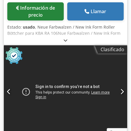
Información de
Llamar
precio
Estado:
usado
, Neue Farbwalzen / New Ink Form Roller
Böttcher para KBA RA 106Nue Farbwalzen / New Ink Form
Roller Hersteller / Manufacturer BöttcherBöttcher Rodillo
KBA RA 106 0905482 A 1701 Böttcher KBA RA 106 Rodillo
Clasificado
0905481 B 1603 Böttcher KBA RA 106 Rodillo 0905481 B
1601 Böttcher KBA RA 106 Rodillo 0905481 B 1605 Online-
Video-Inspección por Skype-Video Estaremos encantados
de recibir su visita - más máquinas en Stock Cjdpfx
Afsranvredsha Disponible de inmediato - Puede ser
inspeccionado En Stock Emskirchen / Nuremberg - Se
puede probar