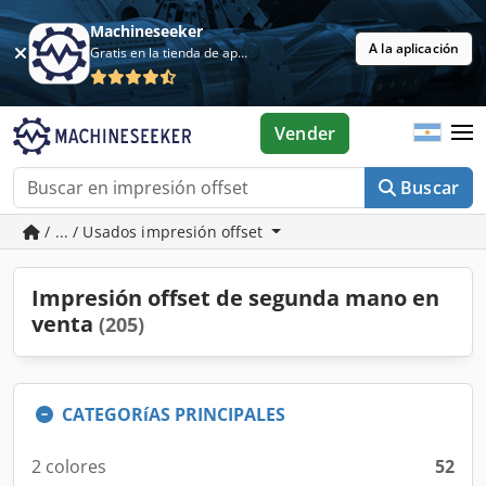
Machineseeker
A la aplicación
Gratis en la tienda de aplicaciones
Vender
Buscar
/ ... / Usados impresión offset
Impresión offset de segunda mano en
venta
(205)
CATEGORíAS PRINCIPALES
2 colores
52