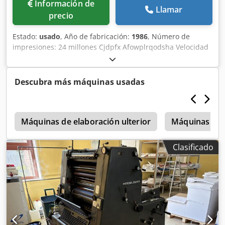
Información de
Llamar
precio
Estado:
usado
, Año de fabricación:
1986
, Número de
impresiones: 24 millones Cjdpfx Afowplrqodsha Velocidad
máxima de impresión: 8000 hojas por hora Formato
máximo de hoja: 36 x 52 cm Sistema de humectación
Crestline
Descubra más máquinas usadas
a
Máquinas de elaboración ulterior
Máquinas de 
Clasificado