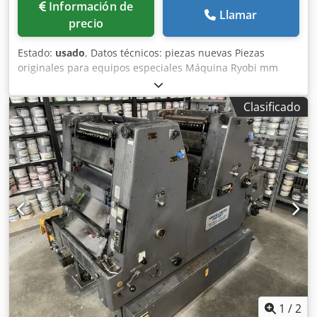
Información de
Llamar
precio
Estado:
usado
, Datos técnicos: piezas nuevas Piezas
originales para equipos especiales Máquina Ryobi mm
Chedpjwmga Dsfx Afdja Gran stock de piezas nuevas y
originales Ryobi para todas las prensas offset Solo solicito
Clasificado
el numero de repuesto y modelo de la maquina ¡Posible
gran descuento!
1
/
2