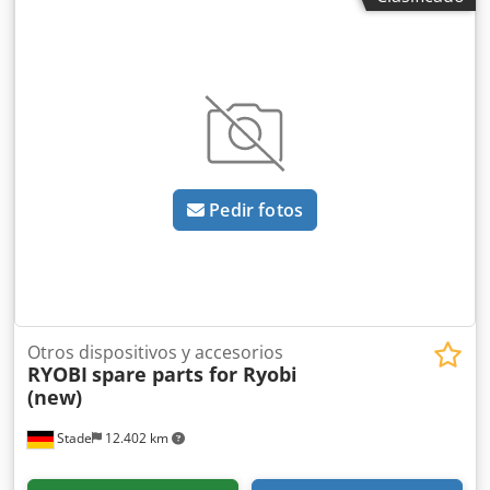
fabricación: 1985, número de impresiones:
aproximadamente 20 millones. Formato: 360 x 520 mm, 1
color. Equipamiento: - Dispositivo de espolvoreado - Varn
Compac III - Versión «Minus» -->Disponible a partir de:
08/2026
Pedir fotos
Otros dispositivos y accesorios
RYOBI
spare parts for Ryobi
(new)
Stade
12.402 km