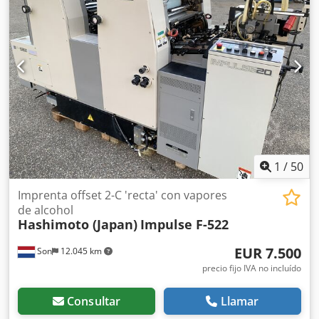
inclinados y de marcas laterales Sistema semiautomático
de cambio de planchas Todos los sistemas de lavado
Dispositivo de inserción de bandas Alimentación continua
Chedpfxjzqyr Eo Afdoa Alimentador de sobres Stenz
Kuvertanleger Compresores
1
/
50
Imprenta offset 2-C 'recta' con vapores
de alcohol
Hashimoto (Japan)
Impulse F-522
EUR 7.500
Son
12.045 km
precio fijo IVA no incluído
Consultar
Llamar