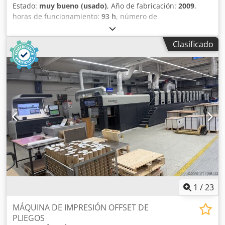
Estado:
muy bueno (usado)
, Año de fabricación:
2009
,
horas de funcionamiento:
93 h
, número de
máquina/vehículo:
GS000526
, Tamaño 36 x 52 cm, sistema
de humectación Alcolor Vario, sistema de refrigeración y
Clasificado
recirculación Technotrans, control de temperatura de la
unidad de entintado, unidades de entintado Anicolor,
control de alimentación de doble pliego, control de
desplazamiento lateral, dispositivo de lavado de la
plancha, dispositivo de lavado de rodillos, dispositivo de
lavado del cilindro de impresión, sistema Autoplate,
secador infrarrojo, sistema de entrega ampliado. Csdpfx
Afoznl T Aodjha
1
/
23
MÁQUINA DE IMPRESIÓN OFFSET DE
PLIEGOS