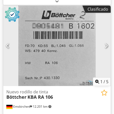
Aproximadamente 86 millones de impresiones. Versión CX.
Alimentador de funcionamiento continuo. Impresión a una
Clasificado
cara 4+0. Plancha SAPC. Limpieza automática. Registro
automático. Sistema de secado rápido KBA RapidDry.
Recubrimiento. Cedpfx Aeyr N D Usfdsha Barniz en polvo
Grafix. En producción. Disponible en julio/agosto de 2026.
1
/
5
Nuevo rodillo de tinta
Böttcher
KBA RA 106
Emskirchen
12.201 km