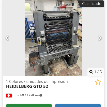
(millones): 247 Mando de la máquina - CP 2000 Marcador -
Clasificado
Marcador Preset - Tablero marcador de cintas aspiradoras
- Control de doble pliego - Placa de acero en el marcador
Cuerpos de impresión - Cantidad de cuerpos de
impresión: 8 - Máquina con retiración: 8/0, 4/4 - AutoPlate -
Sistema de mojado Alcolor - Equipo de lavado automático
de rodillos - Equipo de lavado automático de mantillas -
Equipo de lavado automático de cilindros impresores -
Grupo mojador con circulación y refrigeración:
Technotrans Salida - Salida normal - Dispositivo de polvos
1
/
5
1 Colores / unidades de impresión
HEIDELBERG
GTO 52
Grüsch
11.970 km