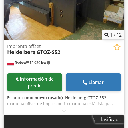
1
/
12
Imprenta offset
Heidelberg
GTOZ-S52
Radom
12.930 km
Información de
Llamar
precio
Estado:
como nuevo (usado)
, Heidelberg GTOZ-S52
máquina offset de impresión La máquina está lista para
trabajar, en muy buen estado, adquirida de un pequeño
taller de impresión. Datos técnicos: Formato: 36x52 cm 2
Clasificado
cuerpos de impresión Peso: 3000 kg Alimentación: 400 V
Año de fabricación: 1994 Humedecedor de alcohol Baldwin