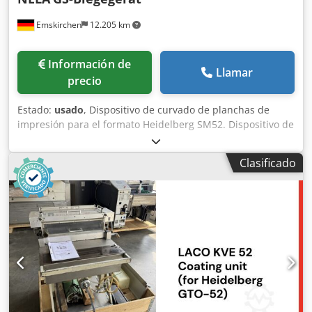
Emskirchen
12.205 km
Información de
Llamar
precio
Estado:
usado
, Dispositivo de curvado de planchas de
impresión para el formato Heidelberg SM52. Dispositivo de
curvado de planchas de impresión - NELA GS. Chjdpfszr N
Tusx Afdea Año de fabricación: 1997 - Número de serie:
Clasificado
1144/41 Dispositivo de curvado de planchas de impresión
para el formato Heidelberg SM52. Inspección en vídeo en
línea a través de WhatsApp, MS Zoom o Telegram. En stock
en Emskirchen/Núremberg - Disponible inmediatamente -
Se puede probar.