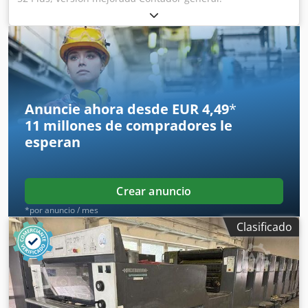
aproximadamente 13,35 millones Año de fabricación: 1983
Con sistema de numeración y perforación Incluye un juego
nuevo de rodillos entintadores (¡ver imágenes!) Con
documentación Con sistema Cito Cjdpezrm Icsfx Afdsha
Opcionalmente disponible: 1 máquina de barnizado LACO
KVE 52 y 1 secador UV Adnos. También puede encontrar
estos equipos en nuestras ofertas.
Anuncie ahora desde EUR 4,49
*
11 millones de compradores
le
esperan
Crear anuncio
*por anuncio / mes
Clasificado