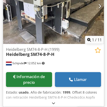
1
/
11
Heidelberg SM74-8-P-H (1999)
Heidelberg
SM74-8-P-H
Schijndel
12.052 km
Información de
Llamar
precio
Estado:
usado
, Año de fabricación:
1999
, Offset 8 colores
con retiración Heidelberg SM74-8-P-H Chedezdcx Aopfx
Afdsa Año de construcción: 1999 Número de impresiones