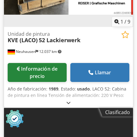
1
/
9
Unidad de pintura
KVE (LACO)
52 Lackierwerk
Neuhausen
12.037 km
Información de
Llamar
precio
Año de fabricación:
1989
, Estado:
usado
, LACO 52: Cabina
de pintura en línea Tensión de alimentación: 220 V Peso:
84 kg Chjdpfszrm R Rsx Afdoa Capacidad del depósito de
pintura: 3,5 litros
Clasificado