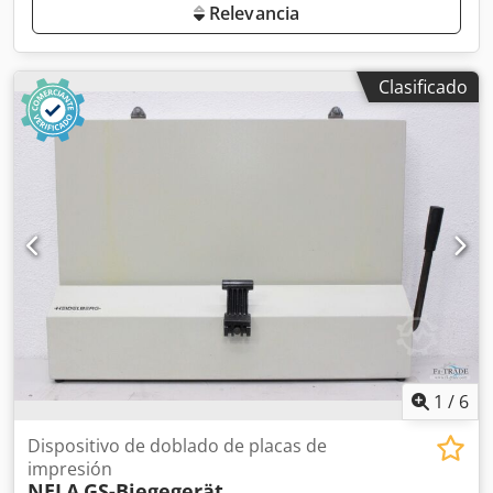
Relevancia
Clasificado
1
/
6
Dispositivo de doblado de placas de
impresión
NELA
GS-Biegegerät