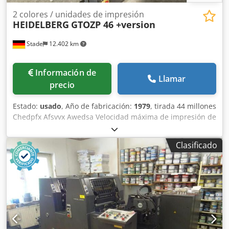
2 colores / unidades de impresión
HEIDELBERG
GTOZP 46 +version
Stade
12.402 km
Información de
Llamar
precio
Estado:
usado
, Año de fabricación:
1979
, tirada 44 millones
Chedpfx Afsvvx Awedsa Velocidad máxima de impresión de
hojas: 8000/h Formato máximo de hoja 32x46 cm El
dispositivo de numeración incluye
Clasificado