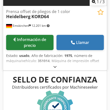
1
/
3
Prensa offset de pliegos de 1 color
Heidelberg
KORD64
Emskirchen
12.201 km
Información de
Llamar
precio
Estado:
usado
, Año de fabricación:
1975
, número de
máquina/vehículo:
351014
, Máquina de impresión offset
de pliegos de 1 color Heidelberg KORD64Año 1975 -
Número de serie 337842 Tamaño max. 460 x 640mm
Velocidad max. 8.000sh/h Sistema de amortiguación
SELLO DE CONFIANZA
conventionel Online-Video-Inspección por Skype-Video
Estaríamos muy contentos con su visita - más máquinas en
Distribuidores certificados por Machineseeker
Stock Disponible de inmediato - Puede ser inspeccionado
Cedpfemc Ergjx Afdjha En Stock Emskirchen / Nuremberg -
Se puede probar