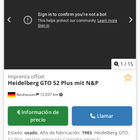
1
/
15
Imprenta offset
Heidelberg
GTO 52 Plus mit N&P
Neuhausen
12.037 km
Información de
Llamar
precio
Estado:
usado
, Año de fabricación:
1983
, Heidelberg GTO-
52 Plus, versión mejorada Contador general: