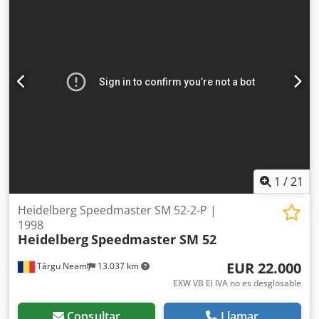
Panel de control Codpfszph Rgsx Afdeha Incluye
documentación y elementos adicionales.
1
/
21
Heidelberg Speedmaster SM 52-2-P |
1998
Heidelberg
Speedmaster SM 52
EUR 22.000
Târgu Neamț
13.037 km
EXW VB El IVA no es desglosable
Consultar
Llamar