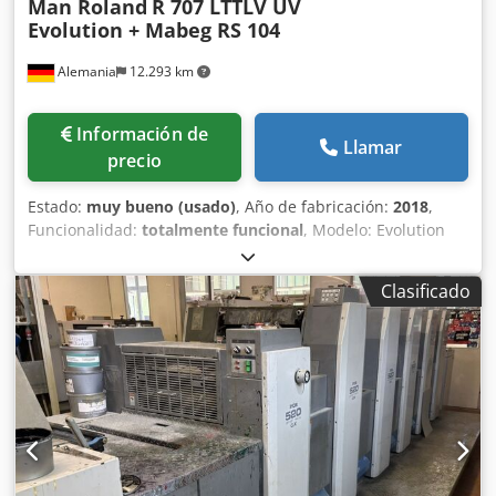
Man Roland
R 707 LTTLV UV
Evolution + Mabeg RS 104
Alemania
12.293 km
Información de
Llamar
precio
Estado:
muy bueno (usado)
, Año de fabricación:
2018
,
Funcionalidad:
totalmente funcional
, Modelo: Evolution
Año de fabricación: 2018 Sistema de humectación ROLAND
con efecto Delta Alimentador de pila de alto rendimiento
Clasificado
ROLAND Pantalla táctil Wallscreen XL RCI: Sistema de
control y automatización Panel de control PressPilot
InlineColorPilot: Sistema integrado de medición y control
de color & ColorPilot D+F: Densitometría y colorimetría
Inlineinspector 2.0 EyeC: Sistema de inspección de pilas
después de la última unidad de impresión Sistema de
apilamiento Airglide Extensión del sistema de apilamiento
APL (cambiador automático de pilas): Sistema automático
de cambio de pilas con sujeción y tensión motorizadas de