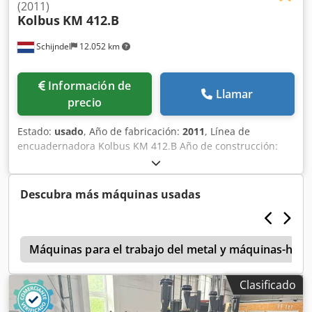
(2011)
Kolbus
KM 412.B
Schijndel
12.052 km
Información de
Llamar
precio
Estado:
usado
, Año de fabricación:
2011
, Línea de
encuadernadora Kolbus KM 412.B Año de construcción:
2011 Que consiste en Marcador de bloque de libro
Meccanotecnica XMT Año de construcción: 2011 -
Transportador de entrada desde la derecha Alzadora
Descubra más máquinas usadas
Kolbus ZU 841.B Año de construcción: 2011 Descripción: -
Estación de alimentación manual - Marco universal: 18 -
Cantidad de estaciónes de alzado: 18 - Control de espesor
L
ATC - Control de identificación de image: SignalLynx - Air
Máquinas para el trabajo del metal y máquinas-her
center: VariAir central system - Puerta de rechazo, para
productos incompletos: AS 841 - Elemento de levantar -
Clasificado
Elemento intermedio con vibrante - Transferencia en la
encuadernadora Encuardernadora Kolbus KM 412.B Año