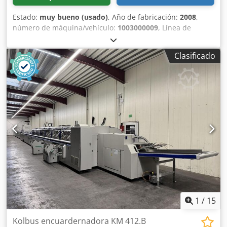
Estado:
muy bueno (usado)
, Año de fabricación:
2008
,
número de máquina/vehículo:
1003000009
, Línea de
acabado completa y totalmente automática para la
producción de libros, revistas, catálogos, etc.
Clasificado
Colacionadora con sistema de alimentación por banda de
vacío de 10 estaciones (incluida la separación por aire),
con máquina en línea DBM-350 para la confección de
folletos con grapado por hilo, plegado, corte y un doblador
de página cuadrada (Auto Spinemaster) con sistema de
apilamiento en la parte superior de la máquina. Incluye
sistema de alineación en línea. Panel de control digital con
mando táctil. Todos los dispositivos de seguridad. 230 V, 1
fase, 50/60 Hz. Tamaño mínimo/máximo del papel: 120 x
148 / 350 x 500 mm. Djdpfx Aqoztauxogsck Gramaje del
papel: 40 – 300 g/m². Velocidad: 5.000 – 10.000
juegos/hora.
1
/
15
Kolbus encuardernadora KM 412.B