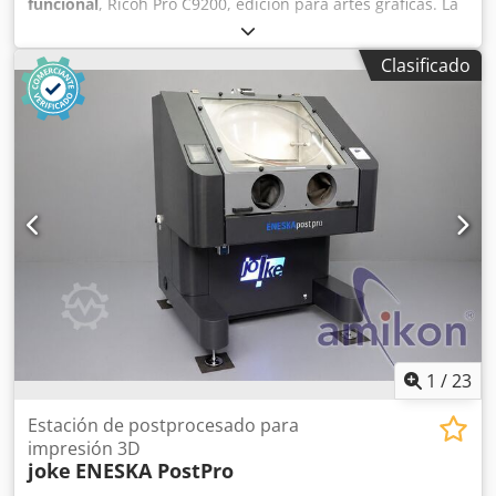
funcional
, Ricoh Pro C9200, edición para artes gráficas. La
máquina está en buen estado de funcionamiento y puede
ser inspeccionada y probada en nuestras instalaciones de
Clasificado
Ámsterdam. Dodpozrw U Tjfx Aqgock
1
/
23
Estación de postprocesado para
impresión 3D
joke
ENESKA PostPro