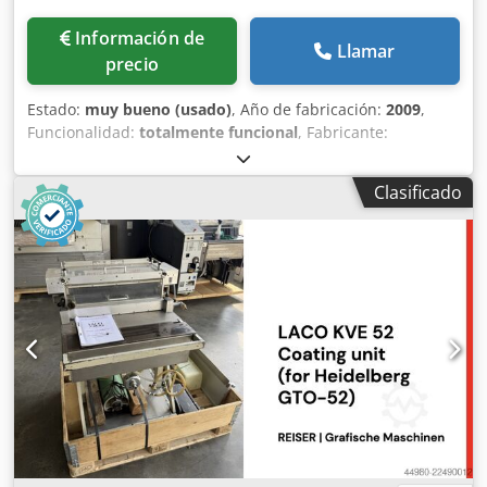
Información de
Llamar
precio
Estado:
muy bueno (usado)
, Año de fabricación:
2009
,
Funcionalidad:
totalmente funcional
, Fabricante:
Bacciotini Tipo de máquina: Pit Stop AF Speed Tamaño
máximo de la hoja: 50 x 85 cm Tamaño mínimo de la hoja:
Clasificado
10 x 15 cm Djdozrtyrjpfx Aqgsck Año de fabricación: 2009
Estado: disponible Condición: Buena Disponibilidad:
Inmediata