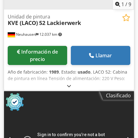
1
/
9
Unidad de pintura
KVE (LACO)
52 Lackierwerk
Neuhausen
12.037 km
Información de
Llamar
precio
Año de fabricación:
1989
, Estado:
usado
, LACO 52: Cabina
de pintura en línea Tensión de alimentación: 220 V Peso:
84 kg Dedszrm R Rspfx Aqgjck Capacidad del depósito de
pintura: 3,5 litros
Clasificado