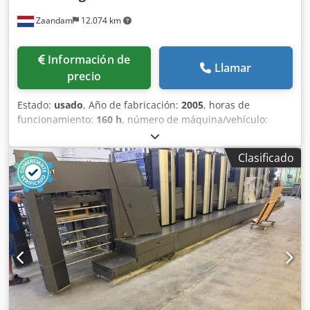
Zaandam
12.074 km
Información de
Llamar
precio
Estado:
usado
, Año de fabricación:
2005
, horas de
funcionamiento:
160 h
, número de máquina/vehículo:
RS000562
, Tamaño: 36 x 52 cm, CPtronic, Easyplate,
sistema de humectación Alcolor, limpieza de la zona no
Clasificado
imprimible, limpieza del cilindro de impresión, hojas de
tinta segmentadas, sistema de refrigeración y
recirculación de Baldwin. Dcedpfxoztapps Aqgsk