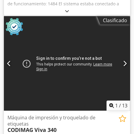
de funcionamiento: 1484 El sistema estaba conectado a
una Heidelberg GTO 52 con sistema de barnizado LACO 52.
Dodpezr I U Defx Aqgjck No se requiere una conexión
Clasificado
directa con las máquinas/equipos previos. Está instalado
un emisor de rayos UV usado, modelo ADNOS 04204B4
(referencia actual: ADS 53-160).
1
/
13
Máquina de impresión y troquelado de
etiquetas
CODIMAG
Viva 340