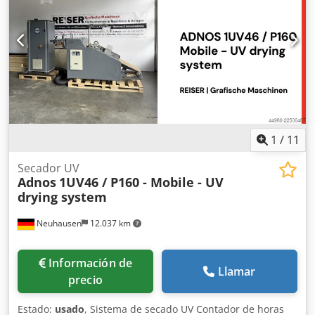
humectación alcohólica Ryobi D-matic, control de
temperatura de rodillos de tinta, lavado automático de
mantilla, lavado automático de rodillos. Dodpfowzvzmox
Aqgsck
1
/
11
Secador UV
Adnos
1UV46 / P160 - Mobile - UV
drying system
Neuhausen
12.037 km
Información de
Llamar
precio
Estado:
usado
, Sistema de secado UV Contador de horas