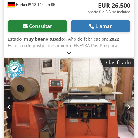
EUR 26.500
Borken
12.144 km
precio fijo IVA no incluído
Consultar
Llamar
Estado:
muy bueno (usado)
, Año de fabricación:
2022
,
Estación de postprocesamiento ENESKA PostPro para
impresión 3D de joke Technology Fabricante: joke
Technology GmbH Modelo: ENESKA PostPro Año de
Clasificado
fabricación: 2020 Tipo de máquina: Estación de
postprocesamiento para piezas fabricadas mediante
fabricación aditiva Se vende una estación de
postprocesamiento ENESKA PostPro usada de joke
Technology para el postprocesamiento profesional de
piezas de plástico fabricadas mediante fabricación aditiva.
El equipo se ha diseñado específicamente para el
despolvado, el desbarbado, el lijado, el pulido y el acabado
de piezas de impresión 3D y cuenta con una cabina de
procesamiento cerrada con un sistema de extracción
integrado, iluminación LED y un control de herramientas
cómodo. El alcance del suministro incluye un completo