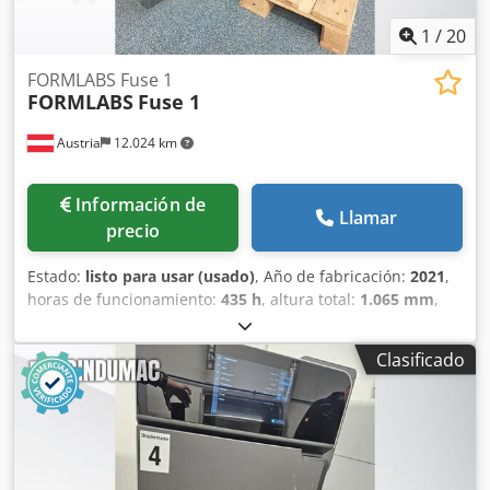
1
/
20
FORMLABS Fuse 1
FORMLABS
Fuse 1
Austria
12.024 km
Información de
Llamar
precio
Estado:
listo para usar (usado)
, Año de fabricación:
2021
,
horas de funcionamiento:
435 h
, altura total:
1.065 mm
,
ancho total:
645 mm
, peso total:
114 kg
, recorrido eje X:
165 mm
, longitud del producto (máx.):
685 mm
, número
Clasificado
de ejes:
3
, Impresora 3D de plástico fabricada en 2021.
Esta FORMLABS Fuse 1 cuenta con un volumen de
construcción de 165 x 165 x 300 mm y una capacidad de
tolva de 8,5 kg para nylon PA12. Funciona con un láser tipo
Ytterbium Fiber y tiene un tamaño máximo de pieza de
15,9 x 15,9 x 29,5 cm. Si está buscando obtener