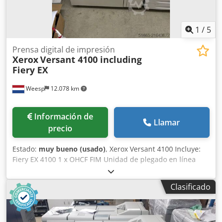
1
/
5
Prensa digital de impresión
Xerox
Versant 4100 including
Fiery EX
Weesp
12.078 km
Información de
Llamar
precio
Estado:
muy bueno (usado)
, Xerox Versant 4100 Incluye:
Fiery EX 4100 1 x OHCF FIM Unidad de plegado en línea
Dcsdpfxeychr Eo Aqgek Equipo para la elaboración de
folletos ¡La máquina está en perfectas condiciones de
Clasificado
funcionamiento!