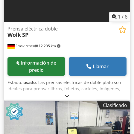
1
/
6
Prensa eléctrica doble
Wolk
SP
Emskirchen
12.205 km
Información de
Llamar
precio
Estado:
usado
, Las prensas eléctricas de doble plato son
ideales para prensar libros, folletos, carteles, imágenes,
etc. Prensa eléctrica de doble plato / Prensa eléctrica
gemela Wolk SP Número de serie: 909 Presión máxima de
Clasificado
la prensa: 2500 kg Superficie de prensado: sí, cada plato
tiene una superficie de 340 x 430 mm Presión de prensado
ajustable Dcodpfxszr Iqls Aqgjk Inspección por vídeo en
línea a través de WhatsApp, MS Zoom o Telegram.
Disponible en stock en Emskirchen/Núremberg. Entrega