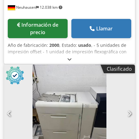
Neuhausen
12.038 km
Información de
Llamar
precio
Año de fabricación:
2000
, Estado:
usado
, - 5 unidades de
impresión offset - 1 unidad de impresión flexográfica con
barniz - 6 sistemas de secado UV (refrigerados por aire) -
Unidad de troquelado rotativo - GAP Master - Sistema de
Clasificado
control de la banda mediante vídeo BST Rotativa completa
de 355,6 mm Djdpfxjy H U Uis Aqgsck Ancho máximo de la
banda: 340 mm Ancho mínimo de la banda: 120 mm