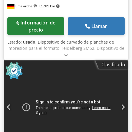
Emskirchen
12.205 km
Información de
Llamar
precio
Estado:
usado
, Dispositivo de curvado de planchas de
impresión para el formato Heidelberg SM52. Dispositivo de
curvado de planchas de impresión - NELA GS. Año de
fabricación: 1997 - Número de serie: 1144/41 Dispositivo
Clasificado
de curvado de planchas de impresión para el formato
Heidelberg SM52. Inspección en vídeo en línea a través de
WhatsApp, MS Zoom o Telegram. En stock en
Emskirchen/Núremberg - Disponible inmediatamente - Se
puede probar. Djdpezr N Tusfx Aqgock