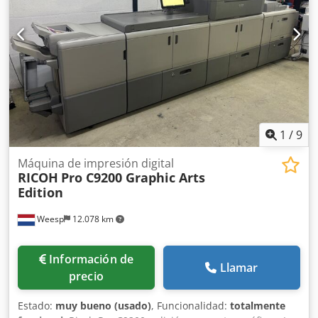
inmediata. Se puede probar.
1
/
9
Máquina de impresión digital
RICOH
Pro C9200 Graphic Arts
Edition
Weesp
12.078 km
Información de
Llamar
precio
Estado:
muy bueno (usado)
, Funcionalidad:
totalmente