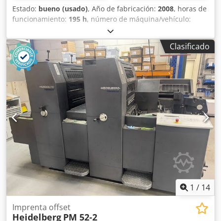
derecha - Marcador hopper automático - Dispositivo de
Estado:
bueno (usado)
, Año de fabricación:
2008
, horas de
preajuste de cuchillo - Juegos de cuchillos, total: 2 - Mesas
funcionamiento:
195 h
, número de máquina/vehículo:
de corte intercambiables (conjunto estándar): 7-18 -
GS000155
, Tamaño 36 x 52 cm, sistema de humectación
Aspergar silicona Apilador para libros Kolbus (RIMA) XRS
Alcolor, sistema de refrigeración y recirculación
130 Año de construcción: 2011 Descripción: - Apilador de
Clasificado
Technotrans, sistema de entintado Anicolor, enfriador
libros compensando - Salida a izquierda y derecha
refrigerado por agua, todos los rodillos limpiadores,
Disponible opcionalmente: (no incluido en el precio)
sistema Autoplate, entrega a baja altura. Dcedpfjztap Nex
Kolbus pegadora de tarjeta KK 841 - 2011 Kolbus estacion
Aqgjk
para cola fria de lome - 2011 Descripción actualizada: 9-4-
2026
1
/
14
Imprenta offset
Heidelberg
PM 52-2