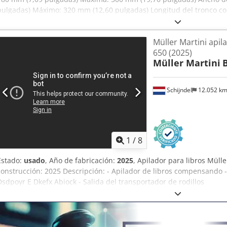
pulgadas) Máximo: 320 mm (12,60 pulgadas) Longitud del tronco c
pulgadas) Máxima: 1200 mm (47,24 pulgadas) Peso máximo del tronco
17 segundos (depende del producto) Altura de apilamiento: Borde i
Müller Martini apil
pulgadas) Borde superior del tronco: 1500 mm (59,06 pulgadas) Alt
650 (2025)
pulgadas) Suministro eléctrico: 400 V 3 fases (3~) N + PE 50/60 Hz P
Müller Martini
aire comprimido: 65 l/min a 6 bares (87 psi) Dcsdpfx Aozqrdtjbisk 
de manguera: Ø 13 mm Peso de la máquina: 1300 kg (2870 libras)
Schijndel
12.052 k
1
/
8
Estado:
usado
, Año de fabricación:
2025
, Apilador para libros Müll
construcción: 2025 Descripción: - Apilador de libros compensando -
Dsdpoyr E Dkefx Abiock - Salida del transportador de rodillos