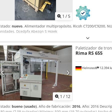
1
/
5
Estado:
nuevo
, Alimentador multipropósito, Ricoh C7200/C9200, NUE
unidades. Dcedpfx Abezqn S Hoiek
Paletizador de tro
Rima
RS 655
Helmstedt
12.394 
1
/
12
Estado:
bueno (usado)
, Año de fabricación:
2016
, Año: 2016 Descri
180 mm (7,09 pulgadas) Máxima: 500 mm (19,70 pulgadas) Ancho d