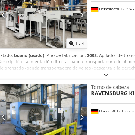
Helmstedt
12.394 
1
/
4
Estado:
bueno (usado)
, Año de fabricación:
2008
, Apilador de tron
Descripción: -alimentación directa -banda transportadora de alime
de prensado -banda transportadora de volteo -descarga a la derec
Torno de cabeza
RAVENSBURG
K
Dorsten
12.135 km