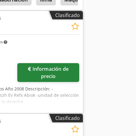
Clasificado
s
km
Información de
precio
cos Año 2008 Descripción: -
szh Ev Refx Abiok -unidad de selección
 la derecha
Clasificado
s