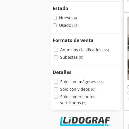
Estado
Nuevo
(4)
Usado
(51)
Formato de venta
Anuncios clasificados
(55)
Subastas
(0)
Detalles
Solo con imágenes
(55)
Solo con videos
(6)
Sólo comerciantes
verificados
(5)
i
Ferag
Zerbst
Mueller Martini
Cmc