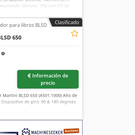
omprimido: Mínima: 700 mm (27,56
: 170 kg (375 libras) Tiempo de ciclo:
nferior del tronco: 100 mm (3,93
Clasificado
ador para libros BLSD
ura de elevación: 900 mm (35,43
otencia instalada: 1,6 kW Requisitos de
BLSD 650
Máximo de 4 ciclos por minuto Conexión
m
Información de
precio
er Martini BLSD 650 (A501.1000) Año de
 Dispositivo de giro: 90 & 180 degrees