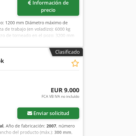
Información de
precio
orio: 1200 mm Diámetro máximo de
 de trabajo (en voladizo): 6000 kg
etro de torneado en el pozo: 3200 mm
00 mm Motor principal: 70 kW Consumo
 x 4 m Los datos técnicos son
Clasificado
 tanto, no son vinculantes para
ok
se aplicarán nuestras condiciones
nas propias en stock Más de 15.000 m²
00 artículos de accesorios para su
a, póngase en contacto con nosotros.
pueden concertar previa cita.
EUR 9.000
FCA VB IVA no incluído
Enviar solicitud
al
, Año de fabricación:
2007
, número
 ancho del producto (máx.):
300 mm
,