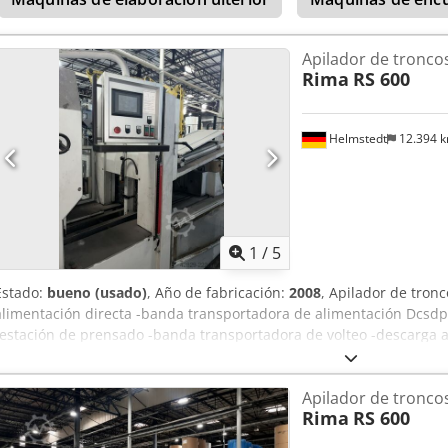
Apilador de tronco
Rima
RS 600
Helmstedt
12.394 
1
/
5
Estado:
bueno (usado)
, Año de fabricación:
2008
, Apilador de tron
alimentación directa -banda transportadora de alimentación Dcsdp
-estación de prensado -banda transportadora de volteo -descarga a
Apilador de tronco
Rima
RS 600