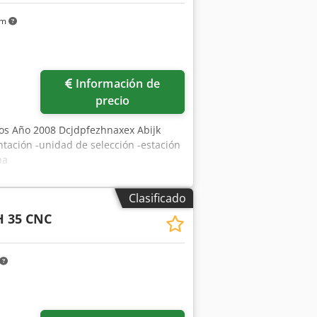
km
Información de
precio
cos Año 2008 Dcjdpfezhnaxex Abijk
ntación -unidad de selección -estación
ha
Clasificado
H 35 CNC