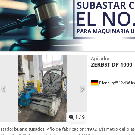
Apilador
ZERBST
DP 1000
Eilenburg
12.436 k
1
/
9
Estado:
bueno (usado)
, Año de fabricación:
1972
, Diámetro del pla