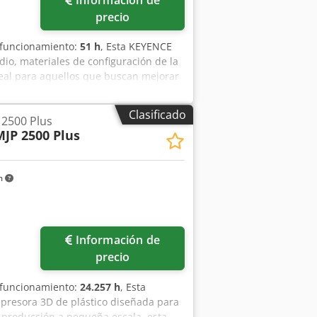
Información de
6–30 °C Cumplimiento CE Para obtener
precio
 funcionamiento:
51 h
, Esta KEYENCE
dio, materiales de configuración de la
deal para aquellos que buscan mejorar
os para obtener más información.
tudio • Materiales de configuración de
Clasificado
 2500 Plus
ntación de CA
MJP 2500 Plus
m
Información de
precio
 funcionamiento:
24.257 h
, Esta
mpresora 3D de plástico diseñada para
 y producción a pequeña escala, esta