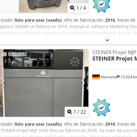
aire Aire comprimido de 6–8 bar Temperatura de funcionamiento 1
1
/
4
más información técnica y comercial, consulte el folleto adjunto.
Estado:
listo para usar (usado)
, Año de fabricación:
2016
, horas de
Agilista-3200W se fabricó en 2016. Incluye el software Modeling Stu
impresora, cubiertas laterales y un cable de alimentación de CA. I
sus capacidades de impresión 3D. Póngase en contacto con nosotr
Crodsx Stldjpfx Afpsf Equipamiento adicional • Software Modeling S
STEINER Projet MJP
la impresora • Cubiertas laterales de la impresora • Cable de alime
STEINER
Projet 
Alemania
12.024 k
1
/
22
Estado:
listo para usar (usado)
, Año de fabricación:
2018
, horas de
STEINER Projet MJP 2500 Plus se fabricó en 2018. Se trata de una i
la creación de objetos detallados y precisos. Ideal para prototipos