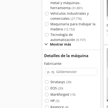
metal y máquinas-
herramienta
(31.891)
Vehículos industriales y
comerciales
(27.776)
Maquinaria para trabajar la
madera
(12.152)
Tecnología de
automatización
(9.157)
Mostrar más
Detalles de la máquina
Fabricante:
Stratasys
(39)
EOS
(20)
Markforged
(15)
HP
(5)
Keyence
(4)