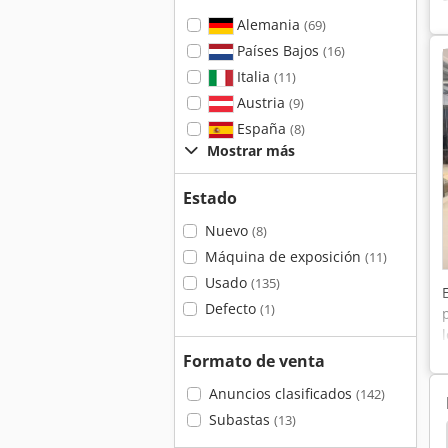
Alemania
(69)
Países Bajos
(16)
Italia
(11)
Austria
(9)
España
(8)
Mostrar más
Estado
Nuevo
(8)
Máquina de exposición
(11)
Usado
(135)
Defecto
(1)
Formato de venta
Anuncios clasificados
(142)
Subastas
(13)
tico
Mchale Fusion 2
Jet Jpt 260
German