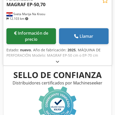
MAGRAF
EP-50,70
Sveta Marija Na Krasu
12.103 km
Información de
Llamar
precio
Estado:
nuevo
, Año de fabricación:
2025
, MÁQUINA DE
PERFORACIÓN Modelo: MAGRAF EP-50 cm o EP-70 cm
Herramientas intercambiables para perforar, marcar y
estampar. Cjdpfx Aasbyfu Njiorf Longitud máxima de
perforación: 500 y 700 mm. Potencia: 1,1 kW.
SELLO DE CONFIANZA
Distribuidores certificados por Machineseeker