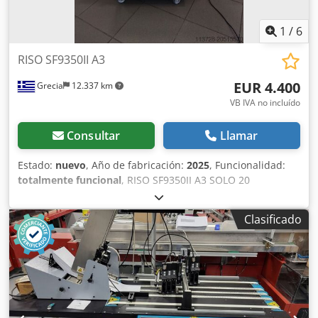
1
/
6
RISO SF9350II A3
EUR 4.400
Grecia
12.337 km
VB IVA no incluído
Consultar
Llamar
Estado:
nuevo
, Año de fabricación:
2025
, Funcionalidad:
totalmente funcional
, RISO SF9350II A3 SOLO 20
IMPRESIONES Y 10 MASTERS CONECTIVIDAD USB + RED
NUEVO EN SU CAJA INCLUYE CILINDRO NEGRO Csdoxwc
Clasificado
Dwopfx Aaiorf SE ENTREGA CON MUEBLE + 1 ROLLO DE
MASTER EXTRA + 1 CARTUCHO DE TINTA EXTRA. TAMBIÉN
DISPONIBLES 2 CILINDROS NUEVOS ADICIONALES A 760€
CADA UNO, SIN TINTA.