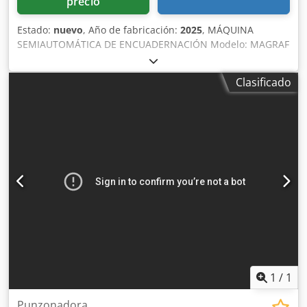
precio
Estado:
nuevo
, Año de fabricación:
2025
, MÁQUINA
SEMIAUTOMÁTICA DE ENCUADERNACIÓN Modelo: MAGRAF
AS-48 NUEVO Cjdpfx Ajbyhgweaierf Permite una gran
flexibilidad de uso, ya que admite 11 diámetros de
Clasificado
alambre diferentes sin necesidad de cambiar las
herramientas.
1
/
1
Punzonadora