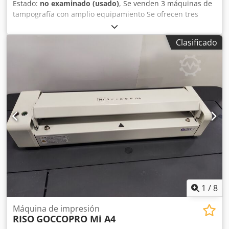
Estado:
no examinado (usado)
, Se venden 3 máquinas de
tampografía con amplio equipamiento Se ofrecen tres
máquinas de tampografía, todas en perfecto estado de
funcionamiento. Únicamente es necesario adaptarlas a sus
Clasificado
plantillas de impresión individuales. El paquete incluye
además: - Al menos 200 tampones de impresión nuevos y
sin uso - Placas de impresión nuevas y grabadas (sin usar)
- Más accesorios Cjdpfx Aaeyrut Ujisrf Todas las máquinas
funcionan perfectamente y están listas para trabajar una
vez configuradas para las plantillas correspondientes.
Preferiría vender todo junto como un lote completo. Sobre
el valor de los tampones: Un tampón de impresión cuesta,
según el modelo, entre 35 y 45 €; así que solo el lote de
tampones tiene ya un valor de varios miles de euros. Si
está interesado o tiene preguntas, no dude en
contactarme. ¡También tengo vídeos de las tres máquinas!
No dude en hacerme una propuesta.
1
/
8
Máquina de impresión
RISO
GOCCOPRO Mi A4