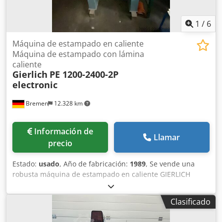
máquinas se encuentran en muy buen estado de
funcionamiento y pueden verse trabajando. Ubicación:
España Para más información, vídeos o fotografías
1
/
6
adicionales, contactar.
Máquina de estampado en caliente
Máquina de estampado con lámina
caliente
Gierlich
PE 1200-2400-2P
electronic
Bremen
12.328 km
Información de
Llamar
precio
Estado:
usado
, Año de fabricación:
1989
, Se vende una
robusta máquina de estampado en caliente GIERLICH
(máquina de estampado con lámina caliente) en buen
estado de conservación. Datos técnicos: Fabricante:
Clasificado
GIERLICH Modelo: PE 1200-2400-2P electronic Año de
fabricación: 1989 La máquina puede ser inspeccionada