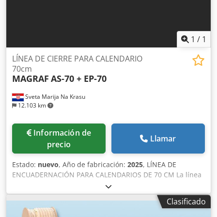
1
/
1
LÍNEA DE CIERRE PARA CALENDARIO
70cm
MAGRAF
AS-70 + EP-70
Sveta Marija Na Krasu
12.103 km
Información de
Llamar
precio
Estado:
nuevo
, Año de fabricación:
2025
, LÍNEA DE
ENCUADERNACIÓN PARA CALENDARIOS DE 70 CM La línea
consta de las siguientes máquinas: 1. MÁQUINA DE
PERFORACIÓN MAGRAF, modelo EP-70 Cedpfx
Clasificado
Aajfdzwnjierf 2. MÁQUINA DE ENCUADERNACIÓN
SEMIAUTOMÁTICA MAGRAF, modelo AS-70