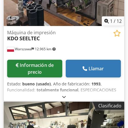
de diseños de títulos (adaptada posteriormente) Equipo
eléctrico • Dispositivo para mantener una temperatura
adecuada para los componentes electrónicos en los
armarios de control Equipo neumático • Sistema
1
/
12
neumático para el funcionamiento de la máquina
Máquina de impresión
KDO
SEELTEC
Warszawa
12.965 km
Información de
Llamar
precio
Estado:
bueno (usado)
, Año de fabricación:
1993
,
Funcionalidad:
totalmente funcional
, ESPECIFICACIONES
Máquina flexográfica KDO de fabricación inglesa – 6
estaciones. -Anchura máxima de banda imprimible: 260
Clasificado
mm; 10,5” -Diámetro máximo de desbobinado: 304 mm;
12” -Diámetro mínimo de desbobinado: 152 mm; 6” -Ajuste
transversal: o 9 mm en parada de máquina. o 3 mm en
funcionamiento de la máquina. -Desbobinado: o eje de Ø