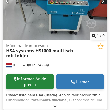
1
/
9
Máquina de impresión
HSA systems
HS1000 mailtisch
mit inkjet
Heemskerk
12.074 km
Información de
Llamar
precio
Estado:
listo para usar (usado)
, Año de fabricación:
2017
,
Funcionalidad:
totalmente funcional
, Disponemos de una
mesa de mailing por vacío HSA systems HS1000 con 2