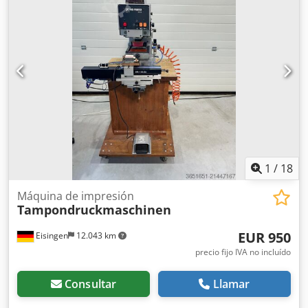
cerca de Solingen, previo acuerdo. Venta a partir de la
base. Sujeto a venta previa. _____ Se aplican nuestras
condiciones generales de venta; además, el vendedor no
se hace responsable de errores de escritura o de
transmisión de datos. Los datos y las imágenes han sido
facilitados por el propietario y autorizados para su
publicación. La apariencia de los artículos ofrecidos
corresponde a su antigüedad y a las imágenes mostradas.
La tecnología y el desgaste de los artículos ofrecidos son
coherentes con su antigüedad. Las máquinas usadas se
venden exclusivamente a empresas y sin garantía. Credpfx
Aezi U Theaijf
1
/
18
Máquina de impresión
Tampondruckmaschinen
EUR 950
Eisingen
12.043 km
precio fijo IVA no incluído
Consultar
Llamar