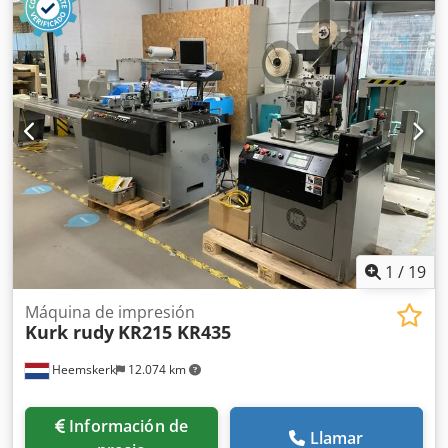
u 81 impresiones/hora
1
/
19
Máquina de impresión
Kurk rudy
KR215 KR435
Heemskerk
12.074 km
Información de
Llamar