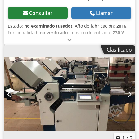
Consultar
Llamar
Estado:
no examinado (usado)
, Año de fabricación:
2016
,
Funcionalidad:
no verificado
, tensión de entrada:
230 V
,
corriente de entrada:
15 A
, frecuencia de entrada:
50 Hz
,
Equipamiento:
documentación / manual
, Prensa de
Clasificado
transferencia Secabo TS7 usada Fabricante: Secabo
Modelo: TS7 Voltaje: 230-250V (50Hz) Incluye manual y
piezas adicionales Crodpfxey Nztdj Aaiof
1
/
5