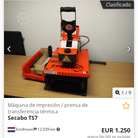
cabezales de inyección de tinta. Año 2017, pero fue una
Clasificado
máquina de demostración y prácticamente no se ha
utilizado. Nunca ha trabajado realmente en producción.
Cedpfsy R Dhajx Aaijrf
1
/
9
Máquina de impresión / prensa de
transferencia térmica
Secabo
TS7
EUR 1.250
Eindhoven
12.039 km
precio fijo IVA no incluído