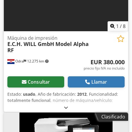
1
/
8
Máquina de impresión
E.C.H. WILL GmbH
Model Alpha
RF
EUR 380.000
Odra
12.275 km
precio fijo IVA no incluído
Consultar
Llamar
Estado:
usado
, Año de fabricación:
2012
, Funcionalidad:
totalmente funcional
, número de máquina/vehículo:
11H82290
, Máquina para la fabricación de cuadernos
E.C.H. WILL GmbH / Modelo Alpha RF (fabricada en 2012)
Clasificado
Para la producción de cuadernos terminados con cubiertas
preimpresas Datos técnicos Velocidad del rollo de papel
(mecánica) / minuto: máx. 300 m Ciclos de trabajo / minuto