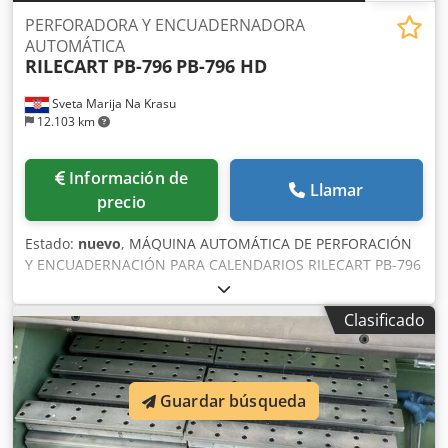
PERFORADORA Y ENCUADERNADORA
AUTOMÁTICA
RILECART PB-796
PB-796 HD
Sveta Marija Na Krasu
12.103 km
Información de
Llamar
precio
Estado:
nuevo
, MÁQUINA AUTOMÁTICA DE PERFORACIÓN
Y ENCUADERNACIÓN PARA CALENDARIOS RILECART PB-796
Cedji Arm Rjpfx Aaierf
Clasificado
Guardar búsqueda