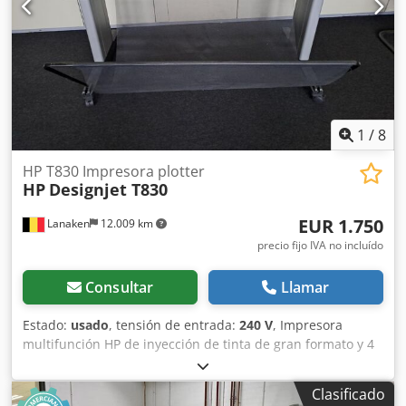
1
/
8
HP T830 Impresora plotter
HP
Designjet T830
EUR 1.750
Lanaken
12.009 km
precio fijo IVA no incluído
Consultar
Llamar
Estado:
usado
, tensión de entrada:
240 V
, Impresora
multifunción HP de inyección de tinta de gran formato y 4
colores Tipo F9A30A Impresión/Escaneo/Copia Pantalla
táctil Tamaños de impresión: A1, A2, A3, A4 Crjdpfx Asyipt
Clasificado
Doaisf Velocidad de impresión en formato A1: 25 s/página