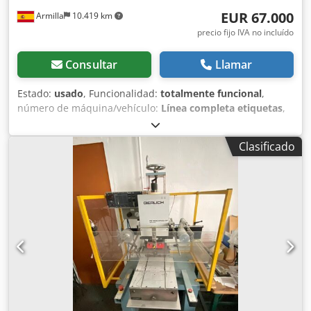
habituales para etiquetas (PP, PET, PETG, etc.)
EUR 67.000
Armilla
10.419 km
precio fijo IVA no incluído
Consultar
Llamar
Estado:
usado
, Funcionalidad:
totalmente funcional
,
número de máquina/vehículo:
Línea completa etiquetas
,
LÍNEA COMPLETA DE IMPRESIÓN Y ACABADO DIGITAL DE
ETIQUETAS La línea incluye: • BizPress 13R Impresora
Clasificado
digital de etiquetas LED toner CMYK de alta resolución,
ideal para tiradas cortas, medias y datos variables. • SMAG
E-CUT S330 Sistema profesional de acabado y converting
para etiquetas con laminado, troquelado semi-rotativo,
corte longitudinal y rebobinado. • LabelCut R20s
(ROTUTECH) Sistema de inspección, corte y acabado para
producción profesional de etiquetas. Línea completa
preparada para producción profesional de etiquetas
adhesivas. Cjdpfxoy Uddvj Aaiorf Ideal para: - fabricantes
de etiquetas - imprentas - producción industrial, - tiradas
cortas y medias - datos variables y personalización Las