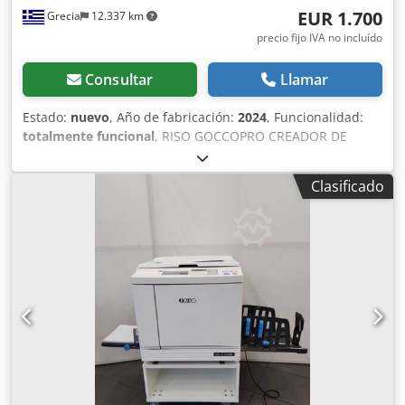
EUR 1.700
Grecia
12.337 km
precio fijo IVA no incluído
Consultar
Llamar
Estado:
nuevo
, Año de fabricación:
2024
, Funcionalidad:
totalmente funcional
, RISO GOCCOPRO CREADOR DE
PANTALLAS DIGITALES, MODELO Mi A4 Tamaño máximo de
pantalla: A4 Fácil de operar. Ideal para artistas, escuelas y
Clasificado
profesionales. Se pueden usar tintas del mercado libre. El
conjunto incluye: 1. Creador de pantallas digital
GOCCOPRO Mi A4 Codpfou I Uvhox Aaisrf 2. KIT DE INICIO
(malla 70 y 100, 10 hojas de cada + cinta doble + 1 pantalla
y 1 mesa de trabajo + rasero) 3. CD con SOFTWARE DE
IMPRESIÓN 4. CABLES 5. INSTRUCCIONES