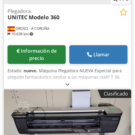
Plegadora
UNITEC
Modelo 360
OROSO - A CORUÑA
10.638 km
Información de
Llamar
precio
Estado:
nuevo
, Máquina Plegadora NUEVA Especial para
plegado farmacéutico similar a las máquinas stahl T 36.
Pliegue mínimo 20 mm Las máquinas pueden ofrecer en
formato 360 mm o 470 mm. Máquina de 2 a 12 bolsas
Clasificado
Cedpod Nfnvofx Aaierf Opcional: Stackervertical Detalles
técnicos : -Modelo 360 -Formato máximo 470 x 850 mm -
Formato mínimo 50 x 85 mm -Pliegue mínimo 20 mm -
Velocidad máxima 180 mt / min -Papel grueso 40-250 grms.
-Peso 1500 kg -Salida en escalerilla -Cubiertas Anti ruido