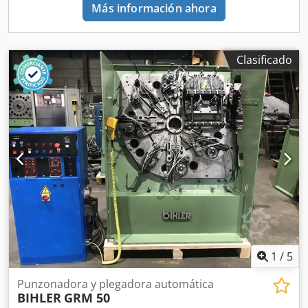
Más información ahora
Clasificado
1
/
5
Punzonadora y plegadora automática
BIHLER
GRM 50