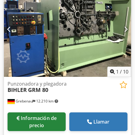
250 mm Producción: hasta 135/min
1
/
10
Punzonadora y plegadora
BIHLER
GRM 80
Grebenau
12.210 km
Información de
Llamar
precio