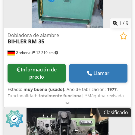
1
/
9
Dobladora de alambre
BIHLER
RM 35
Grebenau
12.210 km
Información de
Llamar
precio
Estado:
muy bueno (usado)
, Año de fabricación:
1977
,
Funcionalidad:
totalmente funcional
, *Máquina revisada
por BIHLER en 1997 Equipamiento: 1 pieza pinza
alimentación derecha 1 pieza pinza entrada izquierda 1
Clasificado
pieza prensa excéntrica 70 kN 1 prensa de levas 3
unidades de carro estándar 2 unidades de carro estrecho
1 eje de control Rango de trabajo: Rango de grosor del
alambre: 0,5 - 3,5 mm Ancho de banda: hasta 32 mm