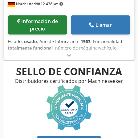
Norderstedt
12.438 km
Información de
Llamar
precio
Estado:
usado
, Año de fabricación:
1963
, Funcionalidad:
totalmente funcional
, número de máquina/vehículo:
D06L/7457
, Oferta No.: D06L/7457 Tipo de maquina:
dobladora Marca: BIHLER Tipo: RM25 Csdowi S Rtopfx
Agdsha Ano: 1963 gama de diámetro: 0,5-2,5 mm ancho de
SELLO DE CONFIANZA
fleje: 50 mm largo de alimentacion: 170 mm número de
colisas: 5 fuerza de estampar: 5 to rendimiento -
Distribuidores certificados por Machineseeker
piezas/min: 225 Sitio: Nuestros almacén