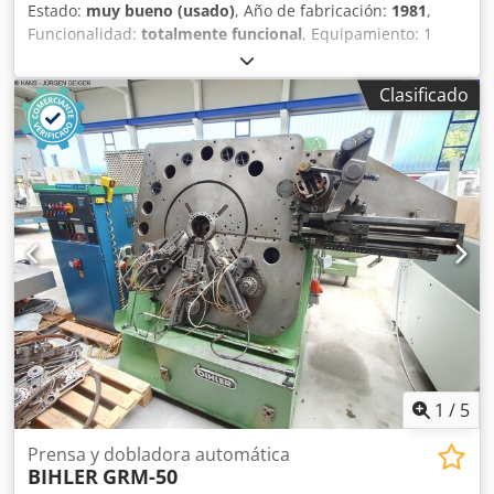
Estado:
muy bueno (usado)
, Año de fabricación:
1981
,
Funcionalidad:
totalmente funcional
, Equipamiento: 1
carro de entrada a la derecha 1 prensa excéntrica 250 kN 4
unidades de carro normal 1 unidad de carro estrecho
Clasificado
Rango de trabajo: Rango de grosor del alambre: hasta 6,0
mm Ancho de banda: hasta 80 mm Longitud de
alimentación: hasta 520 mm Cjdpor D N Eqofx Agdsha
Rendimiento: 10 - 250/min.
1
/
5
Prensa y dobladora automática
BIHLER
GRM-50