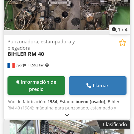
1
/
4
Punzonadora, estampadora y
plegadora
BIHLER
RM 40
Lyon
11.592 km
Información de
Llamar
precio
Año de fabricación:
1984
, Estado:
bueno (usado)
, Bihler
RM 40 (1984): máquina para punzonado, estampado y
doblado con múltiples correderas. La máquina se muestra
con 5 correderas, pero también se puede equipar con una
Clasificado
sexta. Hay disponibles varios dispositivos de alimentación
para tiras o alambre. Máquina con prensa de 8 toneladas y