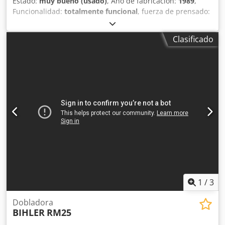
Estado:
muy bueno (usado)
, Año de fabricación:
1989
,
Funcionalidad:
totalmente funcional
, fuerza de prensado:
30 t
, Ofrecemos esta muy buena punzonadora y plegadora
Bihler GRM 80, año de fabricación 1989. Con 5 carros,
Clasificado
prensa de 30T, enderezadora, alimentador y decoiler. El
utillaje no está incluido. Chedpfsywty Eex Agdoa Si tiene
alguna pregunta o necesita más información, no dude en
enviarnos un mensaje o llamarnos.
1
/
3
Dobladora
BIHLER
RM25