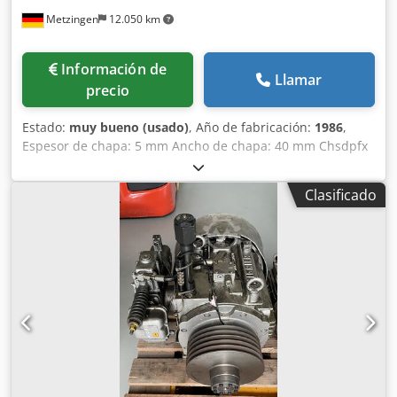
Metzingen
12.050 km
Información de
Llamar
precio
Estado:
muy bueno (usado)
, Año de fabricación:
1986
,
Espesor de chapa: 5 mm Ancho de chapa: 40 mm Chsdpfx
Aexzk I Ssgdoa ¡Descripción próximamente!
Clasificado