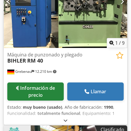
1
/
9
Máquina de punzonado y plegado
BIHLER
RM 40
Grebenau
12.210 km
Información de
Llamar
precio
Estado:
muy bueno (usado)
, Año de fabricación:
1990
,
Funcionalidad:
totalmente funcional
, Equipamiento: 1
alimentador de pinza a la derecha 1 prensa excéntrica de
dos puntos de 90 kN Chsdpfx Agox Tuzcsdja 4 unidades
Clasificado