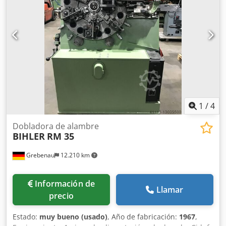
Chjdpfxjrpk Axe Agdsa Longitud de avance: hasta 170 mm
Potencia: hasta 250/min.
1
/
4
Dobladora de alambre
BIHLER
RM 35
Grebenau
12.210 km
Información de
Llamar
precio
Estado:
muy bueno (usado)
, Año de fabricación:
1967
,