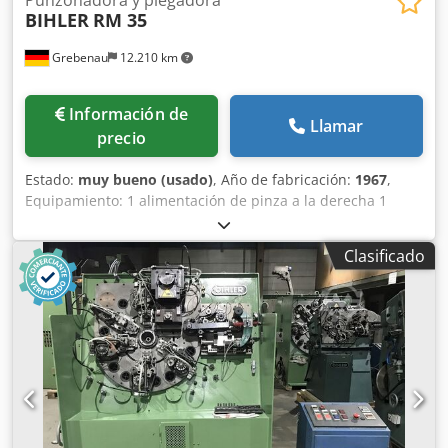
BIHLER
RM 35
Grebenau
12.210 km
Información de
Llamar
precio
Estado:
muy bueno (usado)
, Año de fabricación:
1967
,
Equipamiento: 1 alimentación de pinza a la derecha 1
prensa excéntrica de 90 kN 2 unidades de carro estrechas
3 unidades de carro estándar Campo de trabajo: Diámetro
Clasificado
del alambre: 0,5 - 3,5 mm Ancho de banda: máx. 32 mm
Longitud de avance: máx. 170 mm Rendimiento: máx.
250/min Cjdpfx Aol D N Hvogdeha