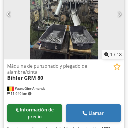
1
/
18
Máquina de punzonado y plegado de
alambre/cinta
Bihler
GRM 80
Puurs-Sint-Amands
11.949 km
Información de
Llamar
precio