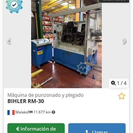
deslizantes estándar 1 unidad deslizante estrecha 1 eje de
control Ámbito de trabajo: Gama de espesores de alambre:
0,5 - 4,0 mm Ancho de banda: hasta 60 mm Longitud de
avance: hasta 270 mm Rendimiento: hasta 350/min
1
/
4
Máquina de punzonado y plegado
BIHLER
RM-30
Malakoff
11.677 km
Información de
Llamar