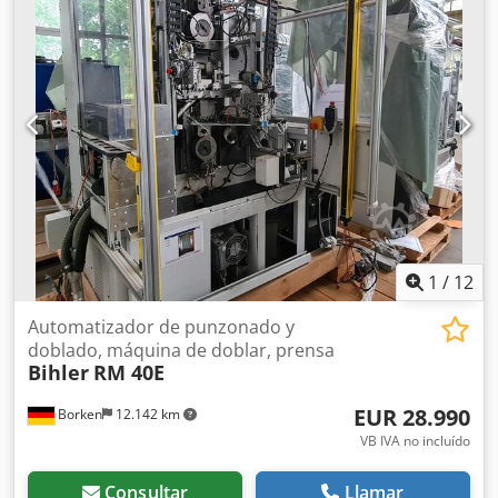
5 o 6 correderas, con sujeción hidráulica para alambre o
tiras. Si se equipa con un sistema de alimentación
adicional en la parte trasera de la máquina, que alimenta
a través del orificio central, se convierte en una sola
máquina. Cjdpfsh T Ulyjx Agdjha
1
/
12
Automatizador de punzonado y
doblado, máquina de doblar, prensa
Bihler
RM 40E
EUR 28.990
Borken
12.142 km
VB IVA no incluído
Consultar
Llamar