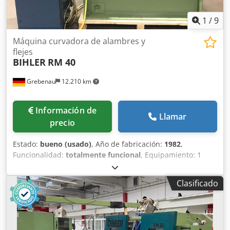
1
/
9
Máquina curvadora de alambres y
flejes
BIHLER
RM 40
Grebenau
12.210 km
Información de
Llamar
precio
Estado:
bueno (usado)
, Año de fabricación:
1982
,
Funcionalidad:
totalmente funcional
, Equipamiento: 1
alimentador de pinzas a la derecha 1 prensa excéntrica de
dos puntos 90 kN 3 unidades de carro normal 1 unidad de
Clasificado
carro estrecho 1 eje de control Rango de trabajo:
Chodpfxsn E N Nds Agdja Rango de grosor del alambre:
0,5 - 4,0 mm Ancho de banda: hasta 60 mm Longitud de
avance: hasta 270 mm Producción: hasta 350/min