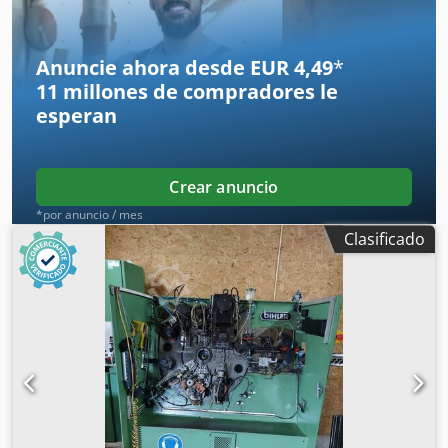
Aopfx Agdja Ancho de banda: hasta 32 mm Longitud de
avance: hasta 170 mm Rendimiento: hasta 250/min.
Anuncie ahora desde EUR 4,49
*
11 millones de compradores
le
esperan
Crear anuncio
*por anuncio / mes
Clasificado