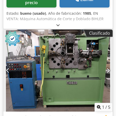
precio
Estado:
bueno (usado)
, Año de fabricación:
1985
, EN
VENTA: Máquina Automática de Corte y Doblado BIHLER
RM-30 Equipo de alto rendimiento para la fabricación
automática de piezas metálicas complejas a partir de
Clasificado
alambre o fleje. Identificación y Marca Chjdpfsy Shgpex
Agdea Marca: BIHLER (Otto Bihler Maschinenfabrik,
Alemania). Modelo: RM-30. Año de fabricación: 1985.
Número de máquina: 23589. Capacidades técnicas
(Modelo RM-30) Ancho máximo de banda: 32 mm.
Diámetro máximo de alambre: 3 mm (acero dulce).
Longitud de avance (estándar): Hasta 120 mm. Fuerza
nominal de prensado: 70 kN (7 toneladas). Cadencia de
producción: Regulable, hasta 350 piezas/minuto (según
complejidad). Número de deslizadores: Hasta 5 unidades
estándar de doblado. Equipamiento y configuración
Sistema de control: Consola separada con interfaz de
manejo. Cinemática: Transmisión por levas radiales para
máxima precisión y repetibilidad. Unidad de prensado:
1
/
5
Integrada para operaciones de corte, punzonado o