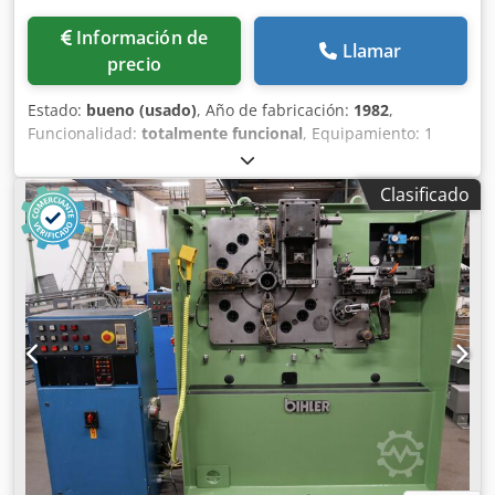
Información de
Llamar
precio
Estado:
bueno (usado)
, Año de fabricación:
1982
,
Funcionalidad:
totalmente funcional
, Equipamiento: 1
alimentador de pinzas a la derecha 1 prensa excéntrica de
dos puntos 90 kN Codpfx Agotqf Iqedoha 3 unidades de
Clasificado
carro normal 1 unidad de carro estrecho 1 eje de control
Rango de trabajo: Rango de grosor del alambre: 0,5 - 4,0
mm Ancho de banda: hasta 60 mm Longitud de avance:
hasta 270 mm Producción: hasta 350/min