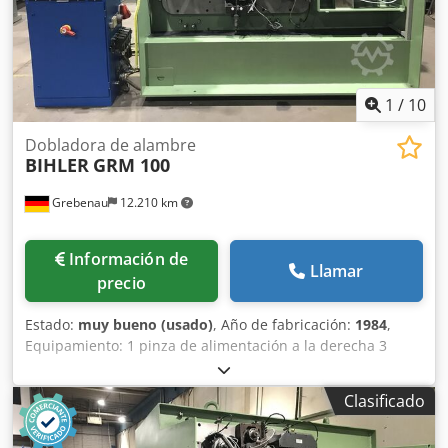
1
/
10
Dobladora de alambre
BIHLER
GRM 100
Grebenau
12.210 km
Información de
Llamar
precio
Estado:
muy bueno (usado)
, Año de fabricación:
1984
,
Equipamiento: 1 pinza de alimentación a la derecha 3
módulos de prensa á 180 kN = Total 540 kN. 4 unidades de
carro normal 1 unidad de carro estrecho Rango de trabajo:
Clasificado
Chedpfx Aema S Nrjgdja Grosor del alambre: hasta 10 mm
Ancho de banda: hasta 100 mm Longitud de avance: hasta