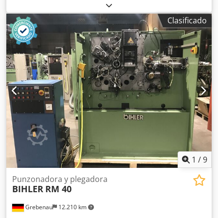
unidad de control BIHLER P-CNC 200 1 cabina insonorizada
BIHLER 2 alimentadores de pinza a la derecha 1
Clasificado
alimentador de pinza a la izquierda 4 módulos de carro
ancho (carros de prensado de soldadura) 1 unidad de
soldadura BIHLER B 1000 Rango de trabajo: Diámetro del
alambre: 0,5 - 3,0 mm Ancho de banda: máx. 40 mm
Longitud de avance: máx. 240 mm Codpfewxarqjx Agdeha
Rendimiento: máx. 400/min
1
/
9
Punzonadora y plegadora
BIHLER
RM 40
Grebenau
12.210 km