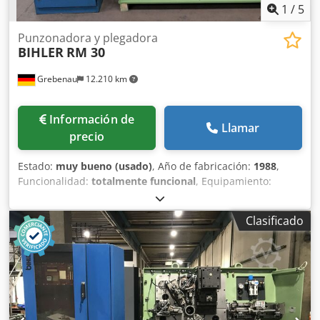
1
/
5
Punzonadora y plegadora
BIHLER
RM 30
Grebenau
12.210 km
Información de
Llamar
precio
Estado:
muy bueno (usado)
, Año de fabricación:
1988
,
Funcionalidad:
totalmente funcional
, Equipamiento:
Chodpfx Ajtmtzkegdoa 1 pinza alimentadora derecha 1
prensa excéntrica 70 kN 3 unidades de carro estrecho 1
Clasificado
eje de control Rango de trabajo: Rango de grosor del
alambre: 0,5 - 3,0 mm Ancho de banda: máx. 40 mm
Longitud de avance: máx. 240 mm Producción: máx.
400/min