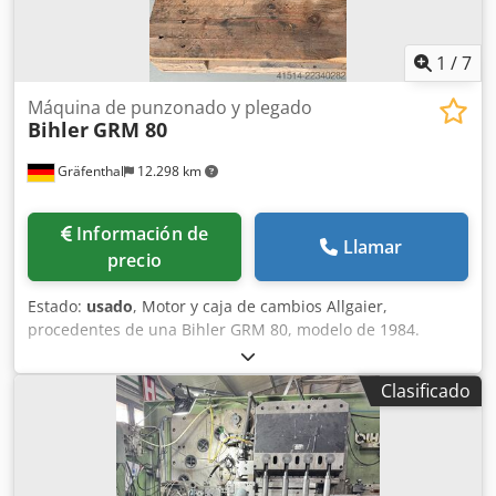
1
/
7
Máquina de punzonado y plegado
Bihler
GRM 80
Gräfenthal
12.298 km
Información de
Llamar
precio
Estado:
usado
, Motor y caja de cambios Allgaier,
procedentes de una Bihler GRM 80, modelo de 1984.
Cjdpfx Aozl Ez Isgdoha ¡ATENCIÓN! Se trata únicamente
del motor y la caja de cambios, tal como se muestra en las
Clasificado
imágenes. Según el anterior propietario, la caja de
cambios fue revisada y, tras la revisión, ya no se utilizó.