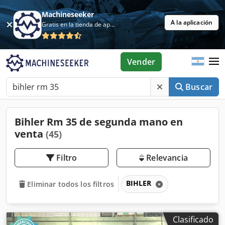
Machineseeker
A la aplicación
Gratis en la tienda de aplicaciones
Vender
Buscar
Bihler Rm 35 de segunda mano en
venta
(45)
Filtro
Relevancia
BIHLER
Eliminar todos los filtros
Clasificado