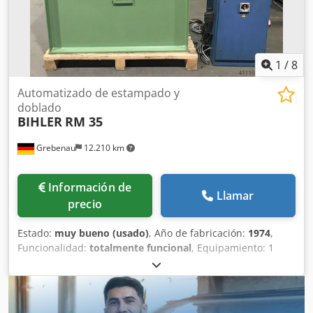
1
/
8
Automatizado de estampado y
doblado
BIHLER
RM 35
Grebenau
12.210 km
Información de
Llamar
precio
Estado:
muy bueno (usado)
, Año de fabricación:
1974
,
Funcionalidad:
totalmente funcional
, Equipamiento: 1
unidad de alimentador de pinza derecho 1 prensa
excéntrica de 70 kN 4 unidades de carro deslizante
estándar 1 unidad de carro deslizante estrecho Área de
trabajo: Grosor del alambre: 0,5 - 3,5 mm Chodjyn Rg