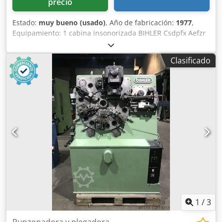
precio
Estado:
muy bueno (usado)
, Año de fabricación:
1977
,
Equipamiento: 1 cabina insonorizada BIHLER Csdpfx Aefzr
Aqsgdeha 1 dispositivo de alimentación por pinzas, lado
derecho 1 prensa excéntrica de 70 kN 4 unidades de
Clasificado
corredera estándar 1 unidad de corredera estrecha Área
de trabajo: Rango de grosor del alambre: 0,5 - 3,5 mm
Ancho de la banda: hasta 32 mm Longitud de
alimentación: hasta 170 mm Rendimiento: hasta 250/min.
1
/
3
Punzonadora y plegadora