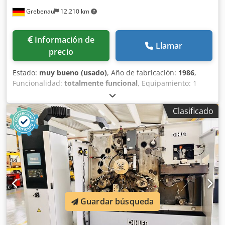
Grebenau
12.210 km
Información de
Llamar
precio
Estado:
muy bueno (usado)
, Año de fabricación:
1986
,
Funcionalidad:
totalmente funcional
, Equipamiento: 1
carro de avance derecho 1 prensa excéntrica de dos
puntos 250 kN 4 unidades de carro estándar 1 unidad de
Clasificado
carro estrecho 1 eje de control Área de trabajo: Diámetro
de alambre: 0,5 - 5,0 mm Ancho de banda: máx. 40 mm
Longitud de avance: máx. 320 mm Rendimiento: máx.
135/min Cedetzlzaspfx Agdoha
Guardar búsqueda