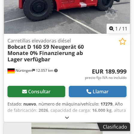
1
/
11
Carretillas elevadoras diésel
Bobcat
D 160 S9 Neugerät 60
Monate 0% Finanzierung ab
Lager verfügbar
EUR 189.999
Nürtingen
12.057 km
precio fijo IVA no incluído
Consultar
Llamar
Estado:
nuevo
, número de máquina/vehículo:
17279
, Año
de fabricación:
2026
, capacidad de carga:
16.000 kg
, altura
de elevación:
4.000 mm
, ascensor libre:
1.480 mm
, centro
de carga:
600 mm
, tipo de combustible:
diésel
, tipo de
Clasificado
mástil:
triple
, altura de construcción:
3.030 mm
, longitud