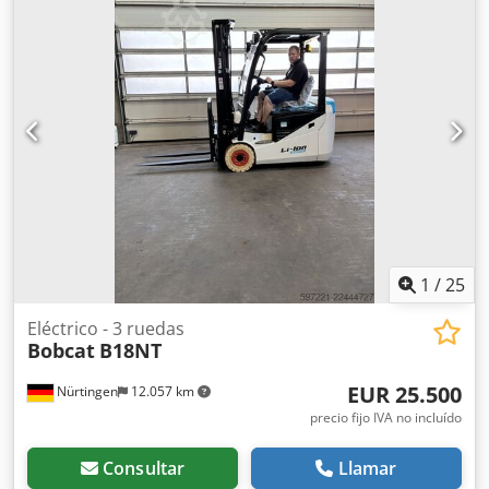
de la horquilla:
2.400 mm
, tamaño del neumático
delantero:
12.00-20 100%
, tamaño del neumático trasero:
12.00-20 100%
, peso total:
19.300 kg
, Equipamiento:
cabina
, 5218640 Codpfx Anozp T Aus Esrf Número de serie:
FDC0H-5107-00494
1
/
25
Eléctrico - 3 ruedas
Bobcat
B18NT
EUR 25.500
Nürtingen
12.057 km
precio fijo IVA no incluído
Consultar
Llamar