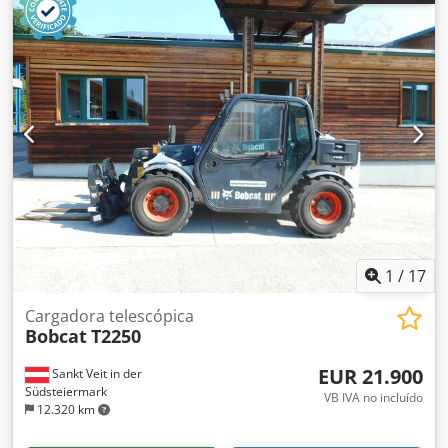
1.150 mm
, peso en vacío:
585 kg
, longitud total:
1.710 mm
,
tipo de accionamiento:
Elektro
, ancho de construcción:
800 mm
, Apilador Cjdpfx Ansy Uz Sqs Eerf Centro de
carga: 600 mm Ancho de horquillas: 180 mm Grosor de
horquillas: 60 mm Tipo de mástil: Dúplex Estado: Nuevo
Estado técnico: Nuevo Tipo de neumático delantero:
Poliuretano Estado del neumático delantero: 80 - 100%
Tipo de neumático trasero: Poliuretano Estado del
neumático trasero: 80 - 100% Batería Voltios: 24V Batería
Ah: 60Ah Tipo de batería: Ion de litio Año de fabricación de
la batería: 2026 Estado de la batería: 80 - 100% Certificado
CE, Batería de ion de litio libre de mantenimiento 24 V
1
/
17
Cargadora telescópica
Bobcat
T2250
EUR 21.900
Sankt Veit in der
Südsteiermark
VB IVA no incluído
12.320 km