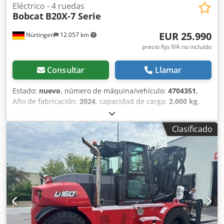
Eléctrico - 4 ruedas
Bobcat
B20X-7 Serie
EUR 25.990
Nürtingen
12.057 km
precio fijo IVA no incluído
Consultar
Llamar
Estado:
nuevo
, número de máquina/vehículo:
4704351
,
Año de fabricación:
2024
, capacidad de carga:
2.000 kg
,
altura de elevación:
4.730 mm
, ascensor libre:
1.000 mm
,
centro de carga:
500 mm
, tipo de combustible:
eléctrico
,
Clasificado
tipo de mástil:
triple
, altura de construcción:
2.230 mm
,
longitud de la horquilla:
1.200 mm
, tipo de motor:
Eléctrico, fabricante: Bobcat Crjdpfjxz Spwjx An Eef