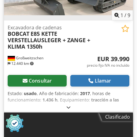
1
/
9
Excavadora de cadenas
BOBCAT
E85 KETTE
VERSTELLAUSLEGER + ZANGE +
KLIMA 1350h
EUR 39.990
Großweitzschen
12.440 km
precio fijo IVA no incluído
Consultar
Llamar
Estado:
usado
, Año de fabricación:
2017
, horas de
funcionamiento:
1.436 h
, Equipamiento:
tracción a las
cuatro ruedas
, Ofrecemos una máquina E85 poco común,
no procedente de una empresa de construcción pequeña,
Clasificado
con aire acondicionado. Crodpfx Anozr Avve Eef * BRAZO
EXTENDIBLE con PINZA/DEDO * Pala hidráulica para
excavación, disponible como opción, en stock con un