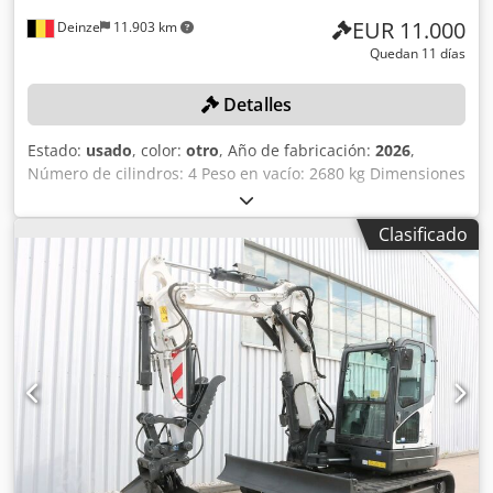
EUR 11.000
Deinze
11.903 km
Quedan 11 días
Detalles
Estado:
usado
, color:
otro
, Año de fabricación:
2026
,
Número de cilindros: 4 Peso en vacío: 2680 kg Dimensiones
(largo x ancho x alto): 337 x 172 x 197 cm Sistema de
cambio rápido: sí Peso propio: 2680 kg Dimensiones de
Clasificado
transporte: 3378 x 1727 x 1972 mm Marca y modelo del
motor: Kubota V2403 Potencia: 36,5 kW / 48,9 CV Cilindros:
4 Tamaño de los neumáticos: ruedas delanteras y traseras:
30x10-16 Ancho de la pala: 1730 mm Equipamiento:
sistema de cambio rápido mecánico Credpfx Anozrv Ulo
Eof Función adicional: Sin certificación ni registro CE Sin
documentación