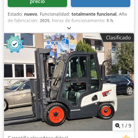
precio
Estado:
nuevo
, Funcionalidad:
totalmente funcional
, Año
de fabricación:
2025
, horas de funcionamiento:
5 h
,
capacidad de carga:
1.600 kg
, altura de elevación:
4.620
mm
, ascensor libre:
1.520 mm
, tipo de combustible:
Clasificado
eléctrico
, tipo de mástil:
triple
, altura de construcción:
2.108 mm
, longitud de la horquilla:
1.150 mm
, peso en
vacío:
1.340 kg
, longitud total:
1.964 mm
, tipo de
accionamiento:
Elektro
, ancho de construcción:
820 mm
,
Transpaleta Centro de carga: 600 Ancho de la horquilla:
560 mm Tipo de mástil: Triplex Condición: Nuevo Estado
técnico: Nuevo Tipo de neumáticos delanteros: poliuretano
Estado de los neumáticos delanteros: 80 - 100% Tipo de
neumáticos traseros: poliuretano Estado de los neumáticos
traseros: 80 - 100% Crodpjwi Acgjfx An Esf Voltaje de la
batería: 24 V Batería Ah: 150 Ah Tipo de batería: iones de
litio Año de fabricación de la batería: 2025 Estado de la
batería: 80 - 100% Carrera inicial, carrera libre completa,
certificado CE, Batería de iones de litio que no requiere
1
/
9
mantenimiento.
Carretilla elevadora diésel