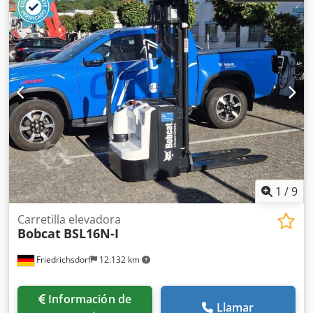
1
/
9
Carretilla elevadora
Bobcat
BSL16N-I
Friedrichsdorf
12.132 km
Información de
Llamar