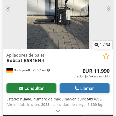
1
/
34
Apiladores de palés
Bobcat
BSR16N-I
EUR 11.990
Nürtingen
12.057 km
precio fijo IVA no incluído
Consultar
Llamar
Estado:
nuevo
, número de máquina/vehículo:
5097695
,
Año de fabricación:
2025
, capacidad de carga:
1.600 kg
,
altura de elevación:
4.620 mm
, ascensor libre:
1.400 mm
,
centro de carga:
600 mm
, tipo de combustible:
eléctrico
,