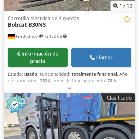
1
/
10
Carretilla eléctrica de 4 ruedas
Bobcat
B30NS
Friedrichsdorf
12.132 km
Información de
Llamar
precio
Estado:
usado
, Funcionalidad:
totalmente funcional
, Año
de fabricación:
2024
, horas de funcionamiento:
70 h
,
capacidad de carga:
3.000 kg
, altura de elevación:
4.710
mm
, ascensor libre:
1.475 mm
, tipo de combustible:
Clasificado
eléctrico
, tipo de mástil:
triple
, altura de construcción:
2.145 mm
, potencia:
16 kW (21,75 CV)
, anchura del
portahorquillas:
1.116 mm
, longitud de la horquilla:
1.200
mm
, peso en vacío:
4.850 kg
, longitud total:
2.520 mm
,
tipo de accionamiento:
Elektro
, ancho de construcción:
1.244 mm
, Apilador eléctrico de 4 ruedas Centro de