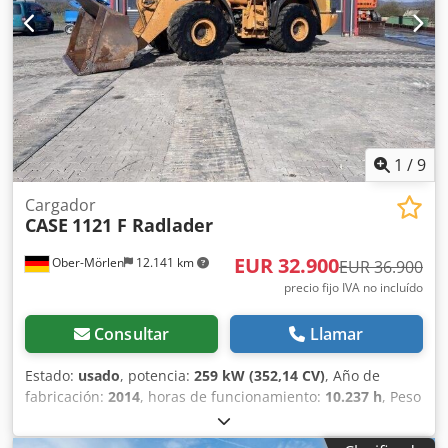
Porcentaje de banda de rodadura restante: 60% 90% - 40%
Caja de herramientas: ? Sistema hidráulico: ? Dedpfxeynq
Dbj Afxowa Fabricante de cisterna: Samson Capacidad de
la cisterna: 8000 L Bomba de alta presión: 2 x HPP Caudal
de alta presión: 122 l/min - 130 bar Bomba de vacío:
Samson Mando a distancia: ?
1
/
9
Cargador
CASE
1121 F Radlader
EUR 32.900
Ober-Mörlen
12.141 km
EUR 36.900
precio fijo IVA no incluído
Consultar
Llamar
Estado:
usado
, potencia:
259 kW (352,14 CV)
, Año de
fabricación:
2014
, horas de funcionamiento:
10.237 h
, Peso
en vacío: 27.024 kg Para obtener más información,
póngase en contacto con Emal Jaweed. Cargadora de