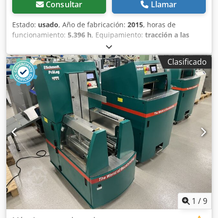
Consultar
Llamar
Estado:
usado
, Año de fabricación:
2015
, horas de
funcionamiento:
5.396 h
, Equipamiento:
tracción a las
cuatro ruedas
, CATERPILLAR Modelo: 1650M Peso en vacío:
19 200 kg Potencia: 122 kW Horas de trabajo: 5396
Clasificado
Equipamiento: - Asiento calefactado - Aire acondicionado -
Radio - Rastrillo trasero con 3 dientes - Dispositivos y
rejillas de protección de la cabina en la parte delantera -
Pala niveladora (plegable hidráulicamente) Con gusto le
brindamos asistencia también en el área de
financiación/arrendamiento a través de nuestros socios.
Dsdpfozhyrmsx Afxswa Todos los datos sin garantía. Salvo
error y omisión.
1
/
9