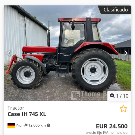
Clasificado
1
/
10
Tractor
Case IH
745 XL
EUR 24.500
Prüm
12.005 km
precio fijo IVA no incluído