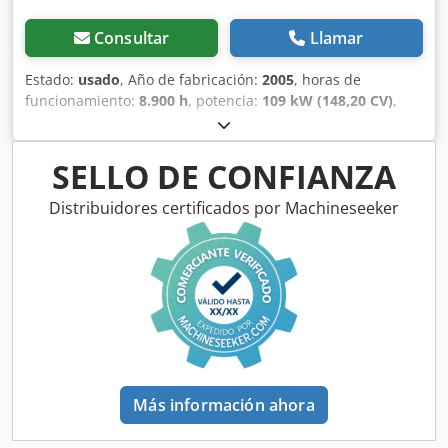
Consultar
Llamar
Estado:
usado
, Año de fabricación:
2005
, horas de
funcionamiento:
8.900 h
, potencia:
109 kW (148,20 CV)
,
Equipamiento:
ABS, aire acondicionado, cabina, tracción a
las cuatro ruedas
, Peso muerto: 5.868 kg Longitud: 4.692
mm Ancho: 2,507 mm Altura: 2.997 mm Distancia entre
SELLO DE CONFIANZA
ejes: 2.723 mm Potencia nominal: 105,9 kW, 144 CV
Velocidad nominal: 2.200 rpm Número de cilindros: 6
Distribuidores certificados por Machineseeker
Cilindrada: 7.480 cm³ Aumento del par: 51,3 Dwedpfjwlmt
Ijx Afxsa Tracción en las cuatro ruedas
Más información ahora