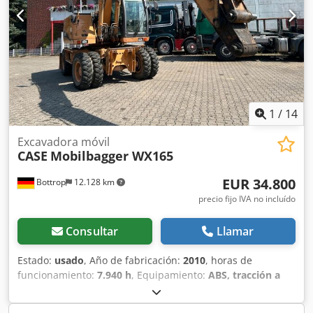
propietario, historial de mantenimiento completo, ¡listo
para trabajar de inmediato! - 80 % sistema de cadenas -
Incluye 3 cucharas: 1300 mm, 450 mm y 2000 mm cuchara
niveladora - Opcional con sistema TOPCON 3D de 2021
1
/
14
Excavadora móvil
CASE
Mobilbagger WX165
EUR 34.800
Bottrop
12.128 km
precio fijo IVA no incluído
Consultar
Llamar
Estado:
usado
, Año de fabricación:
2010
, horas de
funcionamiento:
7.940 h
, Equipamiento:
ABS, tracción a
las cuatro ruedas
, MINIESTACIÓN DE EXCAVACIÓN CASE
Tipo: WX165 (Excavadora hidráulica) Número de