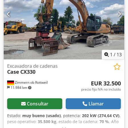
1
/
13
Excavadora de cadenas
Case
CX330
EUR 32.500
Zimmern ob Rottweil
11.984 km
precio fijo IVA no incluído
Consultar
Llamar
Estado:
muy bueno (usado)
, potencia:
202 kW (274,64 CV)
,
peso operativo:
35.500 kg
, estado de la cadena:
70 %
, Año
de fabricación:
2006
, horas de funcionamiento:
9.139 h
,