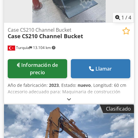
1
/
4
Case CS210 Channel Bucket
Case
CS210 Channel Bucket
Turquía
13.104 km
Información de
Llamar
precio
Año de fabricación:
2023
, Estado:
nuevo
, Longitud: 60 cm
Accesorio adecuado para: Maquinaria de construcción
Capacidad de carga: 500 l Garantía: 6 meses Dwodepq
Tbuopfx Afxoa
Clasificado