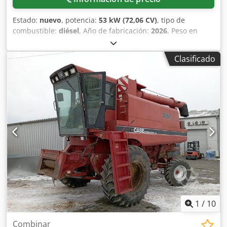
Estado:
nuevo
, potencia:
53 kW (72,06 CV)
, tipo de
combustible:
diésel
, Año de fabricación:
2026
, Peso en
vacío: 9.780 kg. Póngase en contacto con el departamento
de ventas de KEY-TEC para obtener más información.
Clasificado
Dwsdpfxozrrw Ae Afxja
1
/
10
Combinar