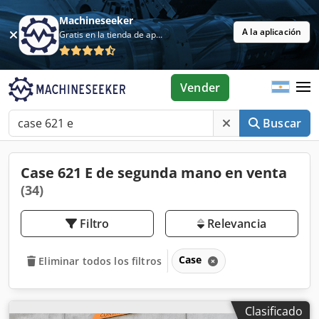
Machineseeker
A la aplicación
Gratis en la tienda de aplicaciones
Vender
Buscar
Case 621 E de segunda mano en venta
(34)
Filtro
Relevancia
Case
Eliminar todos los filtros
Clasificado