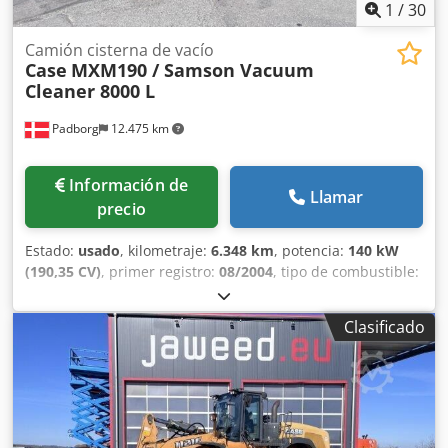
encuadernaciones.
1
/
30
Camión cisterna de vacío
Case
MXM190 / Samson Vacuum
Cleaner 8000 L
Padborg
12.475 km
Información de
Llamar
precio
Estado:
usado
, kilometraje:
6.348 km
, potencia:
140 kW
(190,35 CV)
, primer registro:
08/2004
, tipo de combustible:
diésel
, Año de fabricación:
2004
, Fabricante: Case Modelo:
MXM190 / Samson Cisterna de Vacío 8000 L Año: 2004
Clasificado
Condición: Buena Número de serie: ACM231045 Ref. nº.:
8084 Fecha de matriculación: CV: 190 Horas: 6348 Caja de
cambios: Powershift total 19+6 Depósito de gasoil: 1
Capacidad del depósito: 400 L Radio: ? Asiento neumático:
? Frenos: Frenos de disco en baño de aceite Tamaño de
neumáticos: 600/65R25 + 650/75R38 - 520/70R34