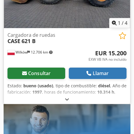
1
/
4
Cargadora de ruedas
CASE
621 B
EUR 15.200
Wilków
12.706 km
EXW VB IVA no incluído
Consultar
Llamar
Estado:
bueno (usado)
, tipo de combustible:
diésel
, Año de
fabricación:
1997
, horas de funcionamiento:
10.314 h
,
número de máquina/vehículo:
JEE0055599
, Excavadora
CASE 621 B n.º JEE0055599 1997 93 kW Djdpfx Afevxh R
Aoxjwa 10314h