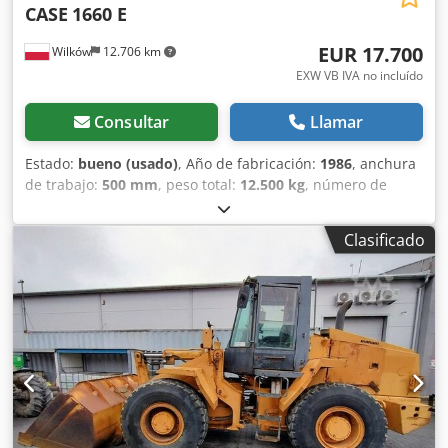
CASE
1660 E
EUR 17.700
Wilków
12.706 km
EXW VB IVA no incluído
Consultar
Llamar
Estado:
bueno (usado)
, Año de fabricación:
1986
, anchura
de trabajo:
500 mm
, peso total:
12.500 kg
, número de
máquina/vehículo:
017128
, CASE IH 1660 flujo axial Djdpfx
Afovr Dxpexowa Marca: Case IH Modelo: 1660 Año: 1987
Clasificado
Horas de funcionamiento: 3.300 h Ancho de sección: 5,00
m Varios tipos de equipos: picador de paja, esparcidor de
paja.