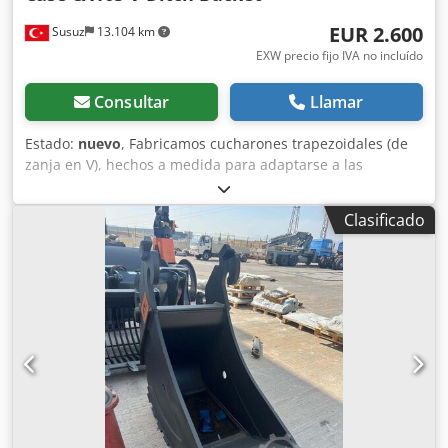
EUR 2.600
Susuz
13.104 km
EXW precio fijo IVA no incluído
Consultar
Llamar
Estado:
nuevo
, Fabricamos cucharones trapezoidales (de
zanja en V), hechos a medida para adaptarse a las
dimensiones específicas de su canal. Djdpfxown E A Hs
Afxjwa
Clasificado