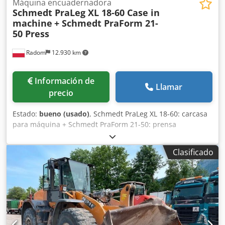
Máquina encuadernadora
Schmedt PraLeg XL 18-60 Case in
machine
+ Schmedt PraForm 21-
50 Press
Radom
12.930 km
Información de
Llamar
precio
Estado:
bueno (usado)
, Schmedt PraLeg XL 18-60: carcasa
para máquina + Schmedt PraForm 21-50: prensa
Fabricados en 2022. Schmedt PraLeg XL 18-60: máquina
para encuadernar libros Máquina en buen estado, lista
Clasificado
para su funcionamiento. La máquina sujeta un bloque de
hojas para encuadernar en una cubierta preparada. Dos
aplicadores de adhesivo, con ajuste suave del grosor del
adhesivo. Formato: Altura del bloque: 80 – 450 mm Ancho
del bloque: 110 – 450 mm Grosor del bloque: 2 – 80 mm
Tasa de producción: aproximadamente 200 – 300
unidades/hora Alimentación eléctrica: 230 V Peso: 300 kg