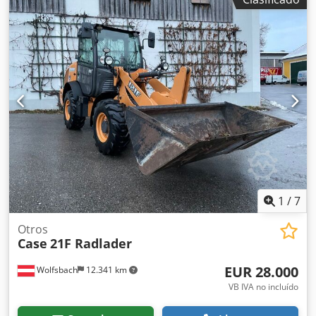
tracción total * Calefacción / Aire acondicionado * Año de
fabricación: 2016 * Número de identificación del vehículo
(VIN): FNH921F1NGHE12139 Dodpfx Ajkq Amfsfxewa *
Potencia: 190 kW * Peso en vacío: 19680 kg * Peso total:
21600 kg * Horas de uso: 11604 * Disponibles 3 unidades *
Precio bajo consulta * Toda la información proporcionada
no es vinculante.
1
/
7
Otros
Case
21F Radlader
EUR 28.000
Wolfsbach
12.341 km
VB IVA no incluído