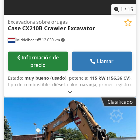
1
/
15
Excavadora sobre orugas
Case
CX210B Crawler Excavator
Middelbeers
12.030 km
Información de
Llamar
precio
Estado:
muy bueno (usado)
, potencia:
115 kW (156,36 CV)
,
tipo de combustible:
diésel
, color:
naranja
, primer registro:
07/2013
, Año de fabricación:
2012
, horas de
funcionamiento:
15.109 h
, Información general Año del
Clasificado
modelo: 2012 Número de serie: DCH210R5NCEAH2500
Información técnica Número de cilindros: 4 Peso en vacío:
22.600 kg Funcionalidad Anchura de trabajo: 300 cm
Dwsdpfjy En Ndjx Afxea Marcado CE: sí Estado Estado
técnico: muy bueno Estado visual: muy bueno Información
financiera Precio: A consultar Garantía Garantía: De primer