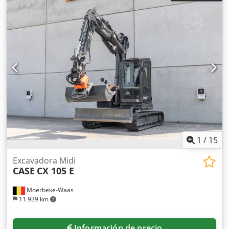
1
/
15
Excavadora Midi
CASE
CX 105 E
Moerbeke-Waas
11.939 km
Información de precio