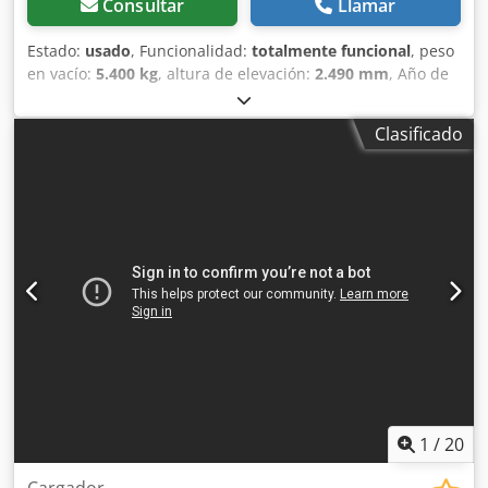
Consultar
Llamar
Estado:
usado
, Funcionalidad:
totalmente funcional
, peso
en vacío:
5.400 kg
, altura de elevación:
2.490 mm
, Año de
fabricación:
2014
, horas de funcionamiento:
2.081 h
,
longitud total:
5.550 mm
, altura de construcción:
2.500
Clasificado
mm
, tipo de accionamiento:
Diesel Motor
, ancho de
construcción:
1.950 mm
, Otros Dedpowlxgajfx Afxewa
Clase de velocidad: 25 Estado técnico: normal Estado de la
batería: normal
1
/
20