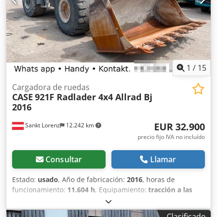
Fabricado en Alemania. Schmedt PraForm 21-50: prensa
para libros Prensa para libros con cortador de ranuras.
Fabricado por Schmedt, Alemania. La máquina está en
muy buenas condiciones y lista para la producción.
Especificaciones técnicas: Formato máximo: 420 x 520 x 100
mm Peso: 220 kg Dwedpezdazbefx Afxja Alimentación
eléctrica: 230 V + aire comprimido. El precio es por un
1
/
15
conjunto de dos máquinas.
Cargadora de ruedas
CASE
921F Radlader 4x4 Allrad Bj
2016
EUR 32.900
Sankt Lorenz
12.242 km
precio fijo IVA no incluído
Consultar
Llamar
Estado:
usado
, Año de fabricación:
2016
, horas de
funcionamiento:
11.604 h
, Equipamiento:
tracción a las
cuatro ruedas
, Llamar (Contacto · Teléfono · Móvil ·
WhatsApp) * Cargadora de ruedas Case 921F 4x4 con
Clasificado