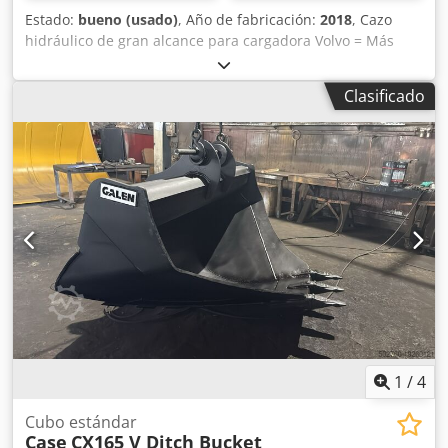
Estado:
bueno (usado)
, Año de fabricación:
2018
, Cazo
hidráulico de gran alcance para cargadora Volvo = Más
información = Año de fabricación: 2018 Dwedpfxjwwtg Ss
Afxea Apto para: maquinaria de construcción Sistema de
Clasificado
cambio rápido: Sí Estado técnico: bueno Estado visual:
bueno Contacte con Gerrit Haverhoek para obtener más
información.
1
/
4
Cubo estándar
Case
CX165 V Ditch Bucket