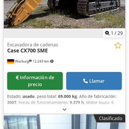
1
/
29
Excavadora de cadenas
Case
CX700 SME
Warburg
12.243 km
Información de
Llamar
precio
Estado:
usado
, peso total:
69.000 kg
, Año de fabricación:
2007
, horas de funcionamiento:
9.379 h
, Motor Isuzu: 6
cilindros, 345 kW – AH-6WG1X – EPA y CE Pluma 6,58 m
Brazo 3 m Zapatas de oruga 650 mm Todas las tuberías
Clasificado
hidráulicas (martillo/garra y rotación) Enganche rápido
hidráulico: OIL Quick OQ90 o Lehnhoff HS80 Cazo de