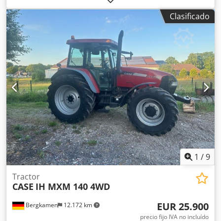
Equipamiento:
aire acondicionado
, CASE CX330 Año de
Clasificado
fabricación: 2006 Horas de funcionamiento: 9.139 horas
Cabina cerrada Aire acondicionado Radio Sistema de
lubricación centralizado Brazo estándar Cuchara: 3,30 m
Circuito hidráulico completo (para martillo, pinza o cizalla)
Acoplamiento rápido OQ80 Dsdpszp Rm Rjfx Afxowa 1
cuchara – 800 mm de ancho 1 pinza – funciona, necesita
reparación Tren de rodaje conservado en
aproximadamente un 70 % Placas de base de 600 mm de
ancho Motor Isuzu de 202 kW Certificación CE Transporte:
10,8 x 3 x 3,40 m Peso en condiciones de trabajo: 35,5
toneladas.
1
/
9
Tractor
CASE
IH MXM 140 4WD
EUR 25.900
Bergkamen
12.172 km
precio fijo IVA no incluído