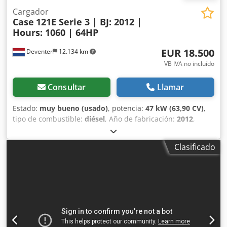
Cargador
Case
121E Serie 3 | BJ: 2012 |
Hours: 1060 | 64HP
EUR 18.500
Deventer
12.134 km
VB IVA no incluído
Consultar
Llamar
Estado:
muy bueno (usado)
, potencia:
47 kW (63,90 CV)
,
tipo de combustible:
diésel
, Año de fabricación:
2012
,
horas de funcionamiento:
1.060 h
, = Opciones y accesorios
adicionales = - Control con 2 pedales - Cabina cerrada =
Clasificado
Notas = Serie CASE 121E, modelo 3 – Año de fabricación:
2012 – 1.060 horas de funcionamiento Pala cargadora de la
serie CASE 121E, modelo 3, año de fabricación: 2012. La
máquina se encuentra en buen estado y solo tiene 1.060
horas de funcionamiento. Dodpszrd Uaofx Afxswa La
máquina se encuentra en buen estado tanto a nivel
técnico como estético. Es adecuada para una amplia gama
de aplicaciones y está lista para su uso inmediato.