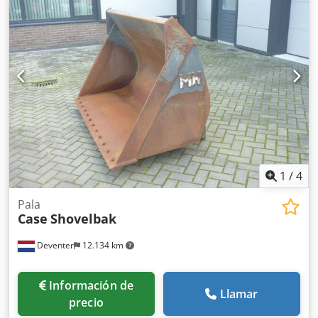
excavación profunda – 4,55 m³ SAE Peso de transporte: 69 t
Ancho de transporte: 3,93 m Ancho de trabajo (4,14 m con
escalones) Altura de transporte: 4,37 m La máquina ha
sido revisada y reparada en nuestro taller Informe a
petición Gran mantenimiento realizado: todos los aceites y
filtros cambiados, incluyendo 650 litros de aceite
hidráulico. Dodpfoul U H Tsx Afxjwa CASE Alemania marzo
2026: El motor tiene 6 inyectores nuevos (factura a
petición)
1
/
4
Pala
Case
Shovelbak
Deventer
12.134 km
Información de
Llamar
precio