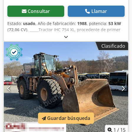
Consultar
Llamar
Estado:
usado
, Año de fabricación:
1988
, potencia:
53 kW
(72,06 CV)
, _____Tractor IHC 754 XL, procedente de primer
propietario, en óptimas condiciones. Horas de
funcionamiento: aproximadamente 8600. Año de
Clasificado
fabricación: 1988. Elevador delantero. Toma de fuerza
delantera. Transmisión de 30 km/h. Precio: 24.500,00
euros, sin IVA. Ubicación: null. Dodszdmutjpfx Afxjwa
Guardar búsqueda
1
/
15