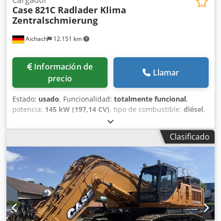
Cargador
Case
821C Radlader Klima
Zentralschmierung
Aichach
12.151 km
Información de
Llamar
precio
Estado:
usado
, Funcionalidad:
totalmente funcional
,
potencia:
145 kW (197,14 CV)
, tipo de combustible:
diésel
,
color:
oro
, peso operativo:
18.000 kg
, Año de fabricación:
2000
, horas de funcionamiento:
8.000 h
, Equipamiento:
Clasificado
aire acondicionado, cabina, sistema de lubricación
centralizada
, Case 821C cargadora de ruedas Año de
fabricación: 2000 8.000 horas 145 kW aprox. 18.000 kg Aire
acondicionado Engrase centralizado Neumáticos 23,5R25
Dedpfx Afjy Uxt Sexowa