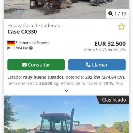
1
/
13
Excavadora de cadenas
Case
CX330
EUR 32.500
Zimmern ob Rottweil
11.984 km
precio fijo IVA no incluído
Consultar
Llamar
Estado:
muy bueno (usado)
, potencia:
202 kW (274,64 CV)
,
peso operativo:
35.500 kg
, estado de la cadena:
70 %
, Año
de fabricación:
2006
, horas de funcionamiento:
9.139 h
,
Equipamiento:
aire acondicionado
, CASE CX330 Año de
Clasificado
fabricación: 2006 Horas de funcionamiento: 9.139 horas
Cabina cerrada Aire acondicionado Radio Sistema de
lubricación centralizado Brazo estándar Djdpjzp Rm Rjfx
Akqjkr Cuchara: 3,30 m Circuito hidráulico completo (para
martillo, pinza o cizalla) Acoplamiento rápido OQ80 1