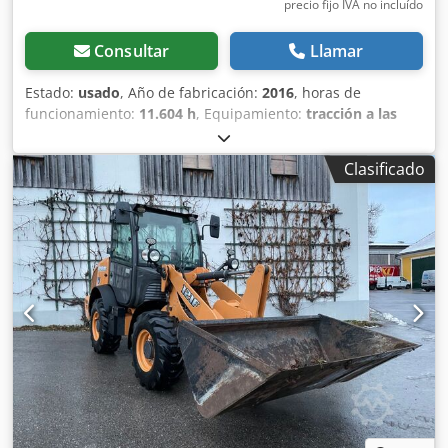
precio fijo IVA no incluído
Consultar
Llamar
Estado:
usado
, Año de fabricación:
2016
, horas de
funcionamiento:
11.604 h
, Equipamiento:
tracción a las
cuatro ruedas
, Llamar (Contacto · Teléfono · Móvil ·
WhatsApp) * Cargadora de ruedas Case 921F 4x4 con
Clasificado
tracción total * Calefacción / Aire acondicionado * Año de
fabricación: 2016 * Número de identificación del vehículo
(VIN): FNH921F1NGHE12139 * Potencia: 190 kW * Peso en
vacío: 19680 kg * Peso total: 21600 kg * Horas de uso:
11604 * Disponibles 3 unidades Dedpfx Askq Amfjkqskr *
Precio bajo consulta * Toda la información proporcionada
no es vinculante.