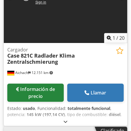
1
/
20
Cargador
Case
821C Radlader Klima
Zentralschmierung
Aichach
12.151 km
Información de
Llamar
precio
Estado:
usado
, Funcionalidad:
totalmente funcional
,
potencia:
145 kW (197,14 CV)
, tipo de combustible:
diésel
,
color:
oro
, peso operativo:
18.000 kg
, Año de fabricación:
2000
, horas de funcionamiento:
8.000 h
, Equipamiento:
Clasificado