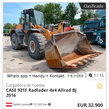
para encuadernar libros Máquina en buen estado, lista
Clasificado
para su funcionamiento. La máquina sujeta un bloque de
hojas para encuadernar en una cubierta preparada. Dos
aplicadores de adhesivo, con ajuste suave del grosor del
adhesivo. Formato: Dedpfxszdazbj Akqekr Altura del
bloque: 80 – 450 mm Ancho del bloque: 110 – 450 mm
Grosor del bloque: 2 – 80 mm Tasa de producción:
aproximadamente 200 – 300 unidades/hora Alimentación
eléctrica: 230 V Peso: 300 kg Fabricado en Alemania.
Schmedt PraForm 21-50: prensa para libros Prensa para
libros con cortador de ranuras. Fabricado por Schmedt,
Alemania. La máquina está en muy buenas condiciones y
lista para la producción. Especificaciones técnicas: Formato
máximo: 420 x 520 x 100 mm Peso: 220 kg Alimentación
eléctrica: 230 V + aire comprimido. El precio es por un
1
/
15
conjunto de dos máquinas.
Cargadora de ruedas
CASE
921F Radlader 4x4 Allrad Bj
2016
EUR 32.900
Sankt Lorenz
12.242 km