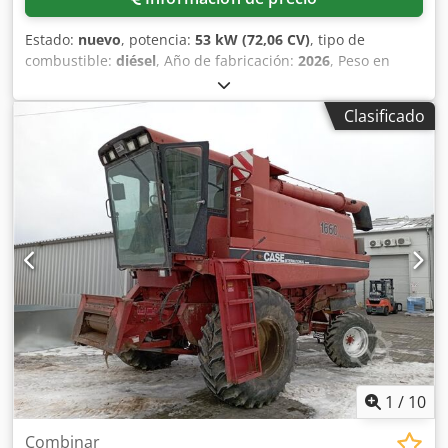
Estado:
nuevo
, potencia:
53 kW (72,06 CV)
, tipo de
combustible:
diésel
, Año de fabricación:
2026
, Peso en
vacío: 9.780 kg. Póngase en contacto con el departamento
de ventas de KEY-TEC para obtener más información.
Clasificado
Dkjdpozrrw Asfx Akqjr
1
/
10
Combinar