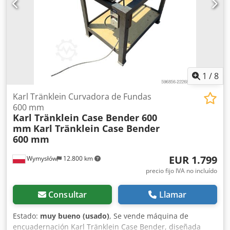
90% - 40% Caja de herramientas: ? Sistema hidráulico: ?
Fabricante de cisterna: Samson Capacidad de la cisterna:
8000 L Bomba de alta presión: 2 x HPP Caudal de alta
presión: 122 l/min - 130 bar Bomba de vacío: Samson
Mando a distancia: ?
1
/
8
Karl Tränklein Curvadora de Fundas
600 mm
Karl Tränklein Case Bender 600
mm
Karl Tränklein Case Bender
600 mm
EUR 1.799
Wymysłów
12.800 km
precio fijo IVA no incluído
Consultar
Llamar
Estado:
muy bueno (usado)
, Se vende máquina de
encuadernación Karl Tränklein Case Bender, diseñada