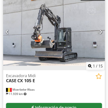
1
/
15
Excavadora Midi
CASE
CX 105 E
Moerbeke-Waas
11.939 km
Información de precio