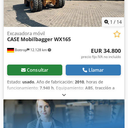
1
/
14
Excavadora móvil
CASE
Mobilbagger WX165
EUR 34.800
Bottrop
12.128 km
precio fijo IVA no incluído
Consultar
Llamar
Estado:
usado
, Año de fabricación:
2010
, horas de
funcionamiento:
7.940 h
, Equipamiento:
ABS, tracción a
las cuatro ruedas
, MINIESTACIÓN DE EXCAVACIÓN CASE
Tipo: WX165 (Excavadora hidráulica) Número de
homologación: N211 Fabricante del motor: Case Potencia
del motor: 105 kW Horas de funcionamiento: 7940 h Peso
máximo permitido: 18 000 kg Longitud para el transporte:
8,19 m Ancho para el transporte: 1,91 m Altura para el