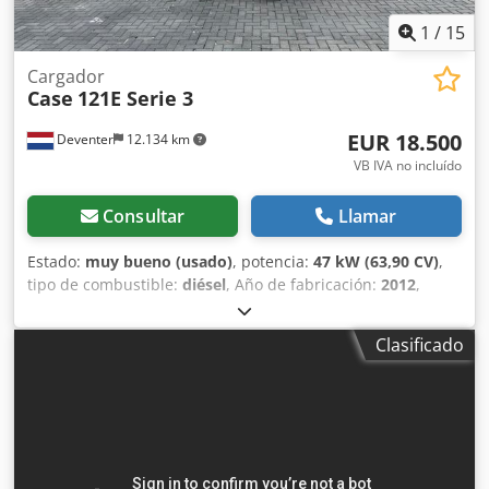
1
/
15
Cargador
Case
121E Serie 3
EUR 18.500
Deventer
12.134 km
VB IVA no incluído
Consultar
Llamar
Estado:
muy bueno (usado)
, potencia:
47 kW (63,90 CV)
,
tipo de combustible:
diésel
, Año de fabricación:
2012
,
horas de funcionamiento:
1.060 h
, = Opciones y accesorios
adicionales = - Control con 2 pedales - Cabina cerrada =
Clasificado
Notas = Dkedpezrd Uajfx Akqor Serie CASE 121E, modelo 3
– Año de fabricación: 2012 – 1.060 horas de
funcionamiento Pala cargadora de la serie CASE 121E,
modelo 3, año de fabricación: 2012. La máquina se
encuentra en buen estado y solo tiene 1.060 horas de
funcionamiento. La máquina se encuentra en buen estado