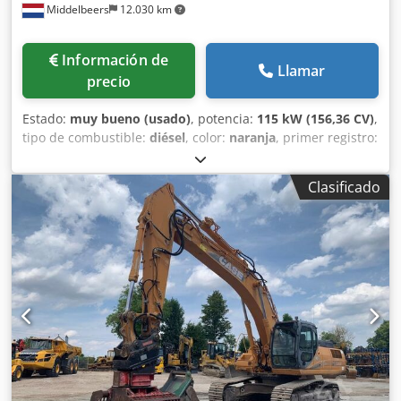
Middelbeers
12.030 km
Información de
Llamar
precio
Estado:
muy bueno (usado)
, potencia:
115 kW (156,36 CV)
,
tipo de combustible:
diésel
, color:
naranja
, primer registro:
07/2013
, Año de fabricación:
2012
, horas de
funcionamiento:
15.109 h
, Información general Año del
Clasificado
modelo: 2012 Número de serie: DCH210R5NCEAH2500
Información técnica Número de cilindros: 4 Peso en vacío:
22.600 kg Funcionalidad Anchura de trabajo: 300 cm
Marcado CE: sí Estado Estado técnico: muy bueno Estado
visual: muy bueno Dksdey En Ndepfx Akqor Información
financiera Precio: A consultar Garantía Garantía: De primer
propietario, historial de mantenimiento completo, ¡listo
para trabajar de inmediato! - 80 % sistema de cadenas -
Incluye 3 cucharas: 1300 mm, 450 mm y 2000 mm cuchara
niveladora - Opcional con sistema TOPCON 3D de 2021