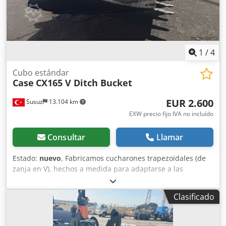
1
/
4
Cubo estándar
Case
CX165 V Ditch Bucket
EUR 2.600
Susuz
13.104 km
EXW precio fijo IVA no incluído
Consultar
Llamar
Estado:
nuevo
, Fabricamos cucharones trapezoidales (de
zanja en V), hechos a medida para adaptarse a las
dimensiones específicas de su canal. Dedswn E A Hspfx
Akqskr
Clasificado