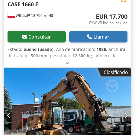
CASE
1660 E
EUR 17.700
Wilków
12.706 km
EXW VB IVA no incluído
Consultar
Llamar
Estado:
bueno (usado)
, Año de fabricación:
1986
, anchura
de trabajo:
500 mm
, peso total:
12.500 kg
, número de
máquina/vehículo:
017128
, CASE IH 1660 flujo axial
Dkodpfx Aksvr Dxpsqjr Marca: Case IH Modelo: 1660 Año:
Clasificado
1987 Horas de funcionamiento: 3.300 h Ancho de sección:
5,00 m Varios tipos de equipos: picador de paja,
esparcidor de paja.