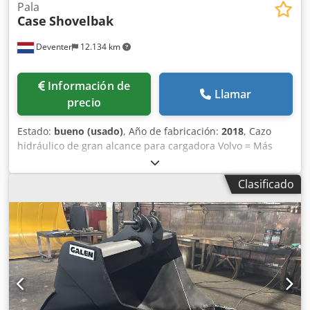
Pala
Case
Shovelbak
Deventer
12.134 km
Información de
Llamar
precio
Estado:
bueno (usado)
, Año de fabricación:
2018
, Cazo
hidráulico de gran alcance para cargadora Volvo = Más
información = Año de fabricación: 2018 Apto para:
maquinaria de construcción Sistema de cambio rápido: Sí
Clasificado
Estado técnico: bueno Estado visual: bueno Contacte con
Gerrit Haverhoek para obtener más información.
Dkedpfxswwtg Se Akqer