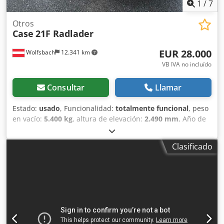
1
/
7
Otros
Case
21F Radlader
EUR 28.000
Wolfsbach
12.341 km
VB IVA no incluído
Consultar
Llamar
Estado:
usado
, Funcionalidad:
totalmente funcional
, peso
en vacío:
5.400 kg
, altura de elevación:
2.490 mm
, Año de
fabricación:
2014
, horas de funcionamiento:
2.081 h
,
longitud total:
5.550 mm
, altura de construcción:
2.500
Clasificado
mm
, tipo de accionamiento:
Diesel Motor
, ancho de
construcción:
1.950 mm
, Otros Clase de velocidad: 25
Estado técnico: normal Estado de la batería: normal
Dkedpfxswlxgaj Akqor