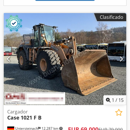
Clasificado
1
/
15
Cargador
Case
1021 F B
EUR 69.000
Untersteinach
12.287 km
EUR 79.000