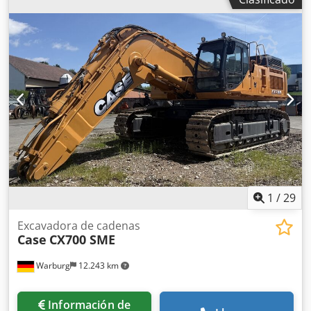
aire acondicionado, cabina, sistema de lubricación
centralizada
, Case 821C cargadora de ruedas Año de
fabricación: 2000 Dksdpfoy Uxt Sox Akqer 8.000 horas 145
kW aprox. 18.000 kg Aire acondicionado Engrase
centralizado Neumáticos 23,5R25
1
/
29
Excavadora de cadenas
Case
CX700 SME
Warburg
12.243 km
Información de