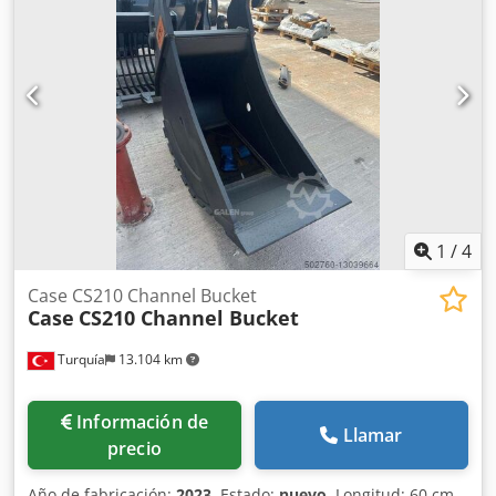
1
/
4
Case CS210 Channel Bucket
Case
CS210 Channel Bucket
Turquía
13.104 km
Información de
Llamar
precio
Año de fabricación:
2023
, Estado:
nuevo
, Longitud: 60 cm