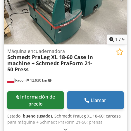
error y omisión.
1
/
9
Máquina encuadernadora
Schmedt PraLeg XL 18-60 Case in
machine
+ Schmedt PraForm 21-
50 Press
Radom
12.930 km
Información de
Llamar
precio
Estado:
bueno (usado)
, Schmedt PraLeg XL 18-60: carcasa
para máquina + Schmedt PraForm 21-50: prensa
Fabricados en 2022. Schmedt PraLeg XL 18-60: máquina