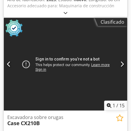
Accesorio adecuado para: Maquinaria de construcción
Capacidad de carga: 500 l Dkodpfx Akspq Tbueqsr
Garantía: 6 meses
Clasificado
1
/
15
Excavadora sobre orugas
Case
CX210B