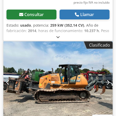
precio fijo IVA no incluído
Consultar
Llamar
Estado:
usado
, potencia:
259 kW (352,14 CV)
, Año de
fabricación:
2014
, horas de funcionamiento:
10.237 h
, Peso
en vacío: 27.024 kg Para obtener más información,
póngase en contacto con Emal Jaweed. Cargadora de
Clasificado
ruedas / Wheel Loader, Case 1121F, año de fabricación
2014, horas de servicio: 10.237 h, longitud: 8.960 mm,
ancho: 2.990 mm, altura: 3.570 mm, peso bruto máximo
autorizado: 27.024 kg, motor: Case, potencia del motor: 239
kW, aire acondicionado, báscula, hidráulica auxiliar,
cámara de marcha atrás, engrase automático,
dimensiones del cazo: longitud: 1.800 mm, ancho: 3.000
mm, altura: 1.750 mm, video disponible. Otros: *
Ofrecemos más de 200 unidades a la venta. Dkjdpoyn
Nfwsfx Akqor * Nuestra ubicación se encuentra a 30 km al
norte del aeropuerto de Frankfurt/M. * Financiación y
leasing disponibles. * Especialistas en transporte y envío
internacional. * No nos responsabilizamos de errores de