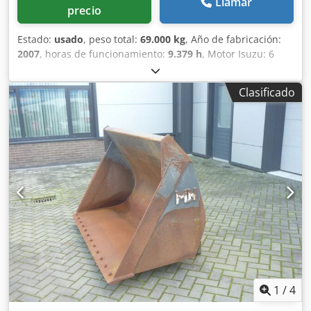
Llamar
precio
Estado:
usado
, peso total:
69.000 kg
, Año de fabricación:
2007
, horas de funcionamiento:
9.379 h
, Motor Isuzu: 6
cilindros, 345 kW – AH-6WG1X – EPA y CE Pluma 6,58 m
Brazo 3 m Zapatas de oruga 650 mm Todas las tuberías
Clasificado
hidráulicas (martillo/garra y rotación) Enganche rápido
hidráulico: OIL Quick OQ90 o Lehnhoff HS80 Dksdpfxsul U
H To Akqjr Cazo de excavación profunda – 4,55 m³ SAE
Peso de transporte: 69 t Ancho de transporte: 3,93 m
Ancho de trabajo (4,14 m con escalones) Altura de
transporte: 4,37 m La máquina ha sido revisada y reparada
en nuestro taller Informe a petición Gran mantenimiento
realizado: todos los aceites y filtros cambiados, incluyendo
650 litros de aceite hidráulico. CASE Alemania marzo 2026:
El motor tiene 6 inyectores nuevos (factura a petición)
1
/
4