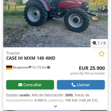
cuchara – 800 mm de ancho 1 pinza – funciona, necesita
reparación Tren de rodaje conservado en
aproximadamente un 70 % Placas de base de 600 mm de
ancho Motor Isuzu de 202 kW Certificación CE Transporte:
10,8 x 3 x 3,40 m Peso en condiciones de trabajo: 35,5
toneladas.
1
/
9
Tractor
CASE
IH MXM 140 4WD
EUR 25.900
Bergkamen
12.172 km
precio fijo IVA no incluído
Consultar
Llamar
Estado:
usado
, Año de fabricación:
2005
, horas de
funcionamiento:
8.900 h
, potencia:
109 kW (148,20 CV)
,
Equipamiento:
ABS, aire acondicionado, cabina, tracción a
las cuatro ruedas
, Peso muerto: 5.868 kg Longitud: 4.692