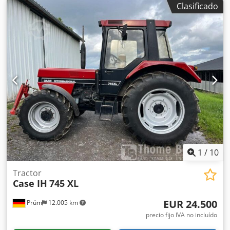
Clasificado
mm Ancho: 2,507 mm Altura: 2.997 mm Dodpfewlmt Ijx
Akqokr Distancia entre ejes: 2.723 mm Potencia nominal:
105,9 kW, 144 CV Velocidad nominal: 2.200 rpm Número de
cilindros: 6 Cilindrada: 7.480 cm³ Aumento del par: 51,3
Tracción en las cuatro ruedas
1
/
10
Tractor
Case IH
745 XL
EUR 24.500
Prüm
12.005 km
precio fijo IVA no incluído