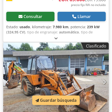
precio fijo IVA no incluído
Consultar
Llamar
Estado:
usado
, kilometraje:
7.980 km
, potencia:
239 kW
(324,95 CV)
, tipo de engranaje:
automático
, tipo de
combustible:
diésel
, color:
amarillo
, primer registro:
01/2013
, Año de fabricación:
2013
, Equipamiento:
aire
Clasificado
acondicionado
, = Otras opciones y equipamiento = - Aire
acondicionado - Radio - Dirección asistida - Visera parasol
= Observaciones = Dksdpfx Akjy Hu U Asqer +++Peso:
24.000 kg Km/h+++ +++4x4+++ +++Neumáticos 26,5xR25
90%+++ +++Focos de trabajo+++ +++Amortiguadores de
vibración+++ +++Bloqueo de diferencial eje delantero+++
+++Cuchara 3,6 m³+++ +++Báscula+++ - General: - - Motor:
Case - Transmisión: Automática - Plazas totales: 1 - -
Seguridad: - - Cámara de marcha atrás - - Cabina: - - Aire
acondicionado - Salidas de ventilación por tobera - -
Guardar búsqueda
Exterior: - - Dirección asistida - Visera parasol - Puerta del
conductor - - Audio, comunicación, electrónica: - - Radio - -
Otros: - Dimensiones vehículo: Longitud 8,95 m; Anchura 3