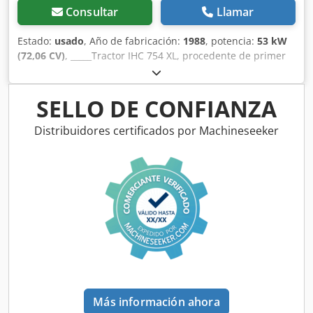
Consultar
Llamar
Estado:
usado
, Año de fabricación:
1988
, potencia:
53 kW
(72,06 CV)
, _____Tractor IHC 754 XL, procedente de primer
propietario, en óptimas condiciones. Horas de
funcionamiento: aproximadamente 8600. Año de
fabricación: 1988. Elevador delantero. Toma de fuerza
SELLO DE CONFIANZA
delantera. Transmisión de 30 km/h. Precio: 24.500,00
euros, sin IVA. Ubicación: null. Dkedpjzdmutjfx Akqsr
Distribuidores certificados por Machineseeker
Más información ahora