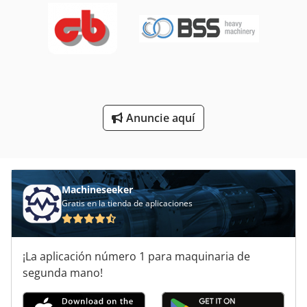
Unidad Del Eje De
Unidades De Almacenamiento
Unidades De Disco
Unidades De Potencia
Anuncie aquí
Unión Giratoria Hidráulica
Áreas De Aplicación
Machineseeker
Gratis en la tienda de aplicaciones
¡La aplicación número 1 para maquinaria de
segunda mano!