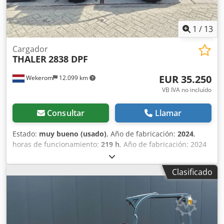
1
/
13
Cargador
THALER
2838 DPF
EUR 35.250
Wekerom
12.099 km
VB IVA no incluído
Consultar
Llamar
Estado:
muy bueno (usado)
, Año de fabricación:
2024
,
horas de funcionamiento:
219 h
, Año de fabricación: 2024
Peso en vacío: 1980 kg Dsdpfxozhafts Airock Marcado CE: sí
Estado técnico: muy bueno Estado estético: muy bueno
Clasificado