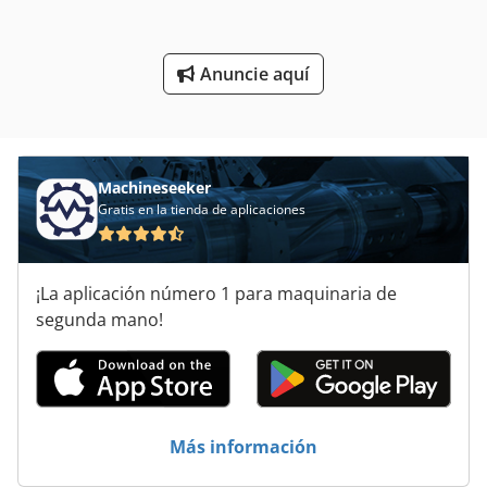
Pulidora De Cuchillas
Punto De
Anuncie aquí
Transporte De Carga Pesada
Vehículo De Trabajo
Machineseeker
Gratis en la tienda de aplicaciones
¡La aplicación número 1 para maquinaria de
segunda mano!
Más información