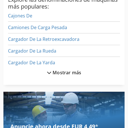
más populares:
Cajones De
Camiones De Carga Pesada
Cargador De La Retroexcavadora
Cargador De La Rueda
Cargador De La Yarda
Mostrar más
Cargadora De Ruedas
Cargadora De Ruedas Super Profesional
Cargadoras Con Retroexcavadora
Cargadores De La Retroexcavadora
Carpeta De
Anuncie ahora desde EUR 4,49
*