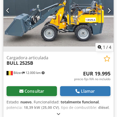
1
/
4
Cargadora articulada
BULL
2525B
EUR 19.995
Bilzen
12.000 km
precio fijo IVA no incluído
Consultar
Llamar
Estado:
nuevo
, Funcionalidad:
totalmente funcional
,
potencia:
18,39 kW (25,00 CV)
, tipo de combustible:
diésel
,
color:
amarillo
, peso operativo:
1.510 kg
, peso máximo de