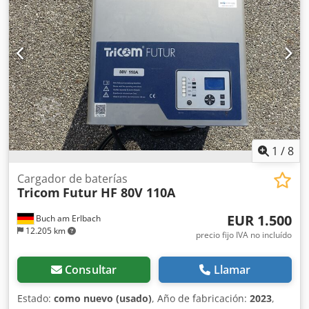
1
/
8
Cargador de baterías
Tricom
Futur HF 80V 110A
EUR 1.500
Buch am Erlbach
12.205 km
precio fijo IVA no incluído
Consultar
Llamar
Estado:
como nuevo (usado)
, Año de fabricación:
2023
,