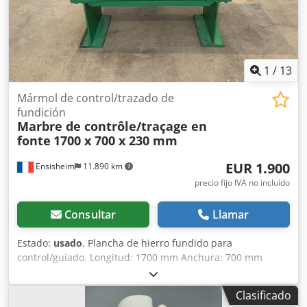
1
/
13
Mármol de control/trazado de
fundición
Marbre de contrôle/traçage en
fonte
1700 x 700 x 230 mm
EUR 1.900
Ensisheim
11.890 km
precio fijo IVA no incluído
Consultar
Llamar
Estado:
usado
, Plancha de hierro fundido para
control/guiado. Longitud: 1700 mm Anchura: 700 mm
Cedozqzy Depfx Amueha Grosor: 230 mm Altura sobre los
apoyos: 940 mm Peso: 0,8 toneladas
Clasificado