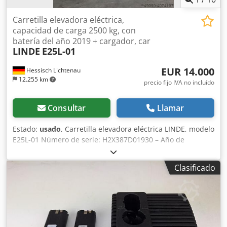
Carretilla elevadora eléctrica,
capacidad de carga 2500 kg, con
batería del año 2019 + cargador, car
LINDE
E25L-01
EUR 14.000
Hessisch Lichtenau
12.255 km
precio fijo IVA no incluído
Consultar
Llamar
Estado:
usado
, Carretilla elevadora eléctrica LINDE, modelo
E25L-01 Número de serie: H2X387D01930 – Año de
fabricación: 2013 Capacidad de carga: 2500 kg Altura de
elevación: 4700 mm Longitud de las horquillas: 1600 mm
Clasificado
Anchura del porta horquillas: 1150 mm Altura total: 2200
mm Voltaje de funcionamiento: 80 voltios - Mástil tríplex
de visión libre con 1500 mm de elevación libre - 2 circuitos
hidráulicos adicionales en el porta horquillas para acoplar
equipos - Batería HOPPECKE, modelo 5HPZS 575, 80 voltios,
575 Ah (batería nueva, año de fabricación 2019) - Cargador