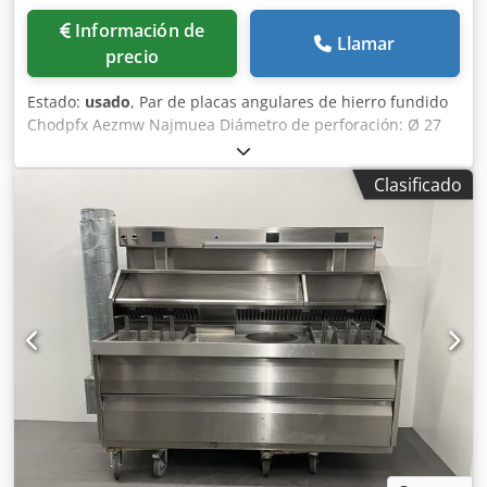
Información de
Llamar
precio
Estado:
usado
, Par de placas angulares de hierro fundido
Chodpfx Aezmw Najmuea Diámetro de perforación: Ø 27
mm Ancho: 575 mm Profundidad: 2000 mm Altura total:
4000 mm Peso unitario: aprox. 6 toneladas
Clasificado