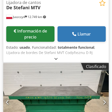
Lijadora de cantos
De Stefani
MTV
Juszczyn
12.749 km
Información de
Llamar
precio
Estado:
usado
, Funcionalidad:
totalmente funcional
,
Lijadora de bordes De Stefani MVT Codpfxsznu D Rj
Amueha 1 unidad de lijado Altura máxima de la pieza: 100
mm Motor de la unidad de lijado: 2,5 kW Unidad de lijado
Clasificado
con sistema de autoafilado Ajuste manual de la unidad de
lijado Ajuste manual del ángulo de la unidad Unidad de
lijado con oscilación Velocidad de avance regulable
mediante variador Motor de avance de 0,74 kW