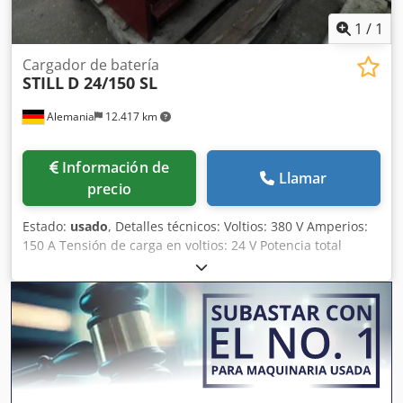
1
/
1
Cargador de batería
STILL
D 24/150 SL
Alemania
12.417 km
Información de
Llamar
precio
Estado:
usado
, Detalles técnicos: Voltios: 380 V Amperios:
150 A Tensión de carga en voltios: 24 V Potencia total
necesaria: 3,6 kW Peso de la máquina aprox.: 100 kg
Espacio necesario aprox. LxAnxAl: 0,5x0,6x0,8 m Cargador
de batería para carretillas elevadoras eléctricas,
transpaletas eléctricas - 3 piezas disponibles - Los 3
dispositivos están equipados con cable de carga. Estado:
no probado. Csdpfx Aeu Nu Srsmusha ¡Se vende como
está! ¡Al precio de venta! *