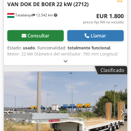
VAN DOK DE BOER
22 kW (2712)
EUR 1.800
Tatabánya
12.542 km
precio fijo IVA no incluído
Consultar
Llamar
Estado:
usado
, Funcionalidad:
totalmente funcional
,
Motor: 22 kW Diámetro del ventilador: 700 mm Longitud:
2500 mm Chedpferi R Dusx Amuea
Clasificado