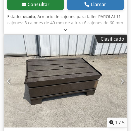
Consultar
Llamar
Estado:
usado
, Armario de cajones para taller PAROLAI 11
cajones: 3 cajones de 40 mm de altura 6 cajones de 60 mm
de altura 1 cajón de 150 mm de altura 1 cajón de 90 mm
de altura Chedozmxttopfx Amuea Dimensiones (L x An x
Clasificado
Al): 910 x 720 x 1110 mm Peso: aprox. 150 kg
1
/
5