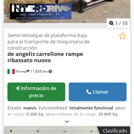
1
/
10
Semirremolque de plataforma baja
para el transporte de maquinaria de
construcción
de angelis
carrellone rampe
ribassato nuovo
Parma
11.858 km
Información de
Llamar
precio
Estado:
nuevo
, Funcionalidad:
totalmente funcional
, peso
en vacío:
9.200 kg
, peso máximo de la carga:
29.800 kg
,
peso total:
39.000 kg
, configuración de ejes:
3 ejes
,
longitud del espacio de carga:
10.000 mm
, anchura del
Clasificado
espacio de carga:
2.550 mm
, altura del espacio de carga: