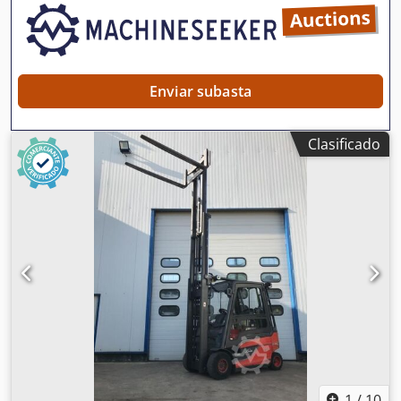
Enviar subasta
Clasificado
1
/
10