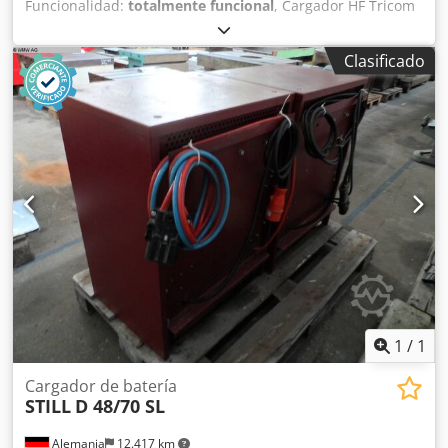
Funcionalidad:
totalmente funcional
, Cargador HF Tricom
de 80V 110A con enchufe de 320A. Tensión de conexión
400V / 16A – cargador PROBADO. Bajo pedido con nueva
Clasificado
prueba DGUV. Tipo de batería y rango de Ah ajustables.
Precio nuevo 2400 neto. También disponibles otros
cargadores, nuevos y usados. Codpfx Amexf Nfqeuoha
1
/
1
Cargador de batería
STILL
D 48/70 SL
Alemania
12.417 km