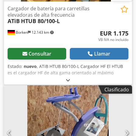
Cargador de batería para carretillas
elevadoras de alta frecuencia
ATiB
HTUB 80/100-L
EUR 1.175
Borken
12.143 km
VB IVA no incluído
Consultar
Llamar
Estado:
nuevo
, ATiB HTUB 80/100-L Cargador HF El HTUB
es el cargador HF de alta gama orientado al máximo
rendimiento. Esta serie abarca todas las características
principales de los sistemas HF en cuanto a eficiencia,
Clasificado
factor de potencia, ventilación, estructura interna (3
compartimentos dedicados) y flexibilidad general. La
interfaz digital integrada con pantalla OLED y puerto USB
ofrece la mejor y más sencilla supervisión y configuración
de parámetros de carga, diagnóstico e informes de datos.
Características principales Tensión de red: 480V CA
(3fases) 50-60Hz / 600V CA (3fases) 50-60Hz Indicadores: