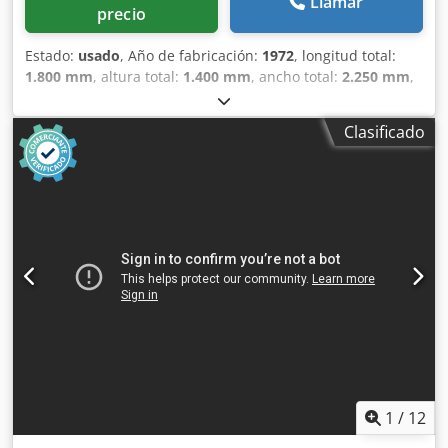
Llamar
precio
Estado:
usado
, Año de fabricación:
1972
, longitud total:
1.800 mm
, altura total:
1.400 mm
, ancho total:
2.250 mm
,
Color: Verde Peso en vacío: 2000 kg Precio: Consultar - Año
de fabricación: 1972 - Documentación disponible: No -
Clasificado
Certificado CE: No - Sistema de control: Convencional -
Dimensiones de transporte: 1800 mm x 2250 mm x 1400
mm (largo x ancho x alto) - Peso de transporte [kg]: 2000 kg
- Paquetes de transporte [unidades]: 1 Información
financiera IVA: El precio indicado no incluye el IVA
IVA/Régimen de recargo del IVA: El IVA es deducible para
las empresas Entrega y aceptación de vehículos usados
posibles en cualquier momento para todos los productos
de la industria Chjdpfx Aozm N Rismuoa Lukas van
Rossum
1
/
12