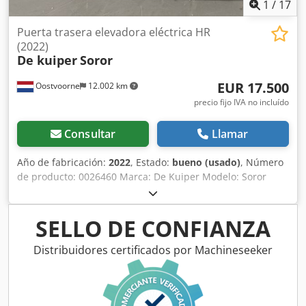
1
/
17
Puerta trasera elevadora eléctrica HR
(2022)
De kuiper
Soror
EUR 17.500
Oostvoorne
12.002 km
precio fijo IVA no incluído
Consultar
Llamar
Año de fabricación:
2022
, Estado:
bueno (usado)
, Número
de producto: 0026460 Marca: De Kuiper Modelo: Soror
Categoría del producto: Freidoras Longitud: 2700 mm
Anchura: 920 mm Altura: 1800 mm Tensión de conexión
(V): 400 Potencia (W): 47150 Año de fabricación: 2022
SELLO DE CONFIANZA
Equipado con sistema de filtrado de grasa. Incluye 3 cubas
(1x ORE440 y 2x ORE540) y bandeja de desbaste.
Distribuidores certificados por Machineseeker
Chsdpjzbmptefx Amuja