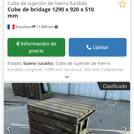
Cubo de sujeción de hierro fundido
Cube de bridage
1290 x 920 x 510
mm
Ensisheim
11.890 km
Información de
Llamar
precio
Estado:
bueno (usado)
, Cubo de sujeción de hierro
fundido Longitud: 1290 mm Anchura: 920 mm Codpezmw
Tljfx Amueha Altura: 510 mm Dimensiones de las ranuras
en T: 42 x 25 mm 2 caras con ranuras Peso:
Clasificado
aproximadamente 1 tonelada