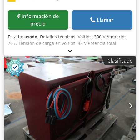
Información de
Llamar
precio
Estado:
usado
, Detalles técnicos: Voltios: 380 V Amperios:
70 A Tensión de carga en voltios: 48 V Potencia total
necesaria: aprox. 1,7 kW Peso de la máquina aprox.: 100 kg
Espacio necesario aprox. LxAnxAl: 0,5x0,6x0,8 m Cargador
Clasificado
de batería para carretillas elevadoras eléctricas,
transpaletas eléctricas - con cable de carga Accesorios: -
Cable adaptador Chjdpfeu Nu S Eox Amuoa Estado: usado,
nuestra venta como es y descrito, sin prueba *