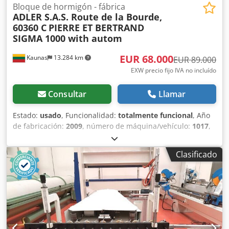
Bloque de hormigón - fábrica
ADLER S.A.S. Route de la Bourde,
60360 C
PIERRE ET BERTRAND
SIGMA 1000 with autom
EUR 68.000
Kaunas
13.284 km
EUR 89.000
EXW precio fijo IVA no incluído
Consultar
Llamar
Estado:
usado
, Funcionalidad:
totalmente funcional
, Año
de fabricación:
2009
, número de máquina/vehículo:
1017
,
Línea de producción usada para bloques de hormigón (y
arcilla expandida). La línea se utilizaba para producir
Clasificado
bloques de hormigón utilizando arcilla expandida. Desde
2023-08, la línea ya no está en funcionamiento, se ha
conservado. Línea de bloques en orden: - 2 pcs. silos
pequeños (con vibro, con aletas neumáticas). -
Transportador de suministro de materia prima a la tolva
de pesaje. - Tolva de pesaje. - Transportador de suministro
de materia prima desde la tolva de pesaje hasta la