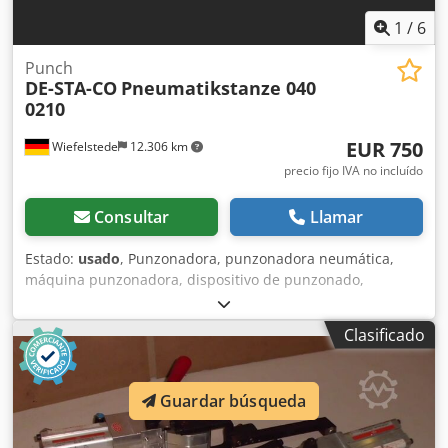
1
/
6
Punch
DE-STA-CO
Pneumatikstanze 040
0210
EUR 750
Wiefelstede
12.306 km
precio fijo IVA no incluído
Consultar
Llamar
Estado:
usado
, Punzonadora, punzonadora neumática,
máquina punzonadora, dispositivo de punzonado,
máquina perforadora, punzonadora neumática manual -
Fabricante: DE-STA-CO, punzonadora neumática -Tipo: 040
Clasificado
0210 -Punzón integrado: Ø 2,5 mm -Salida máxima: 25 mm
-Dimensiones: 190/200/A510 mm Cjdpjfwx Uysfx Amuoha -
Peso: 24 kg
Guardar búsqueda