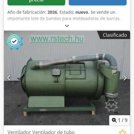
Año de fabricación:
2026
, Estado:
nuevo
, Se vende un
importante lote de bandas para moldeadoras de barras.
Marcas disponibles: - MAJOR - BONGARD - MERAND
TENOR/TREGOR - BERTRAND EURO2000 - BERTRAND
Clasificado
EUROMAP - JAC - PANIRECORD F73 - PANIRECORD F60/F57 -
SINMAG - PAVAILLER Cedpfjzqt Tcjx Amujha - STAFF Precios
unitarios y al por mayor. Se venden en kits completos para
una moldeadora, que incluyen: - Banda delantera - Banda
trasera - Banda inferior de refuerzo - Banda de recepción
1
/
9
Ventilador Ventilador de tubo