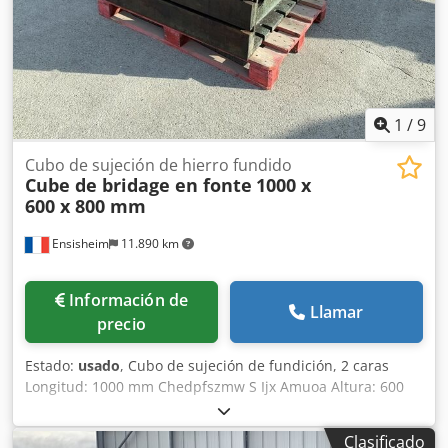
1
/
9
Cubo de sujeción de hierro fundido
Cube de bridage en fonte
1000 x
600 x 800 mm
Ensisheim
11.890 km
Información de
Llamar
precio
Estado:
usado
, Cubo de sujeción de fundición, 2 caras
Longitud: 1000 mm Chedpfszmw S Ijx Amuoa Altura: 600
mm Profundidad: 800 mm Dimensiones de ranuras en T:
38 x 22 mm Peso: aprox. 600 kg
Clasificado