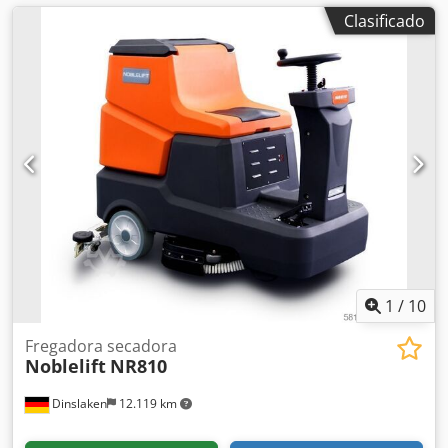
Clasificado
1
/
10
Fregadora secadora
Noblelift
NR810
Dinslaken
12.119 km