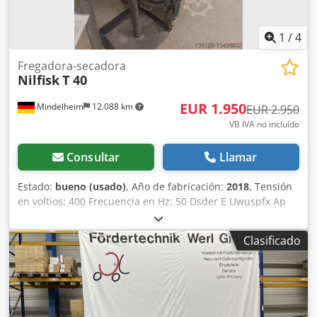
1
/
4
Fregadora-secadora
Nilfisk
T 40
EUR 1.950
Mindelheim
12.088 km
EUR 2.950
VB IVA no incluído
Consultar
Llamar
Estado:
bueno (usado)
, Año de fabricación:
2018
, Tensión
en voltios: 400 Frecuencia en Hz: 50 Dsder E Uwuspfx Ap
Eock Clase de protección IP: 55 Clase de protección: I
Consumo de energía en kilovatios: 4 Volumen de aire sin
Clasificado
manguera en m³/h - l/min: 489 - 8150 Presión negativa
máxima en kPa-mbar: 30 - 300 Nivel de ruido en dB(A): 72
Volumen del depósito en litros: 100 Tipo de filtro principal:
Filtro de estrella de poliéster Área del filtro principal en
cm²: 19500 HEPA H14 en cm²: - Entrada en mm: 70