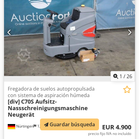
1
/
26
Fregadora de suelos autopropulsada
con sistema de aspiración húmeda
[div]
C70S Aufsitz-
Nassschreinigungsmaschine
Neugerät
Guardar búsqueda
EUR 4.900
Nürtingen
12.057 km
precio fijo IVA no incluído