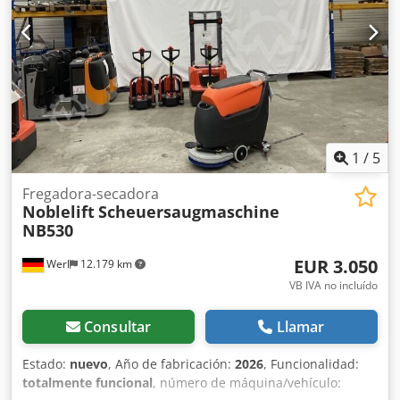
Dimensiones L x A x A en mm: 1130x600x1530 Peso en kg:
139 Sistema Longopac opcional: - Enchufe trifásico de 5
polos: Incluido Enchufe con inversor de fase: Incluido Filtro
agitador (manual): Incluido Contenedor de accesorios:
Incluido Contenedor extraíble: Incluido Chasis con frenos:
Incluido Interruptor de protección del motor: Incluido
Manómetro: Incluido Soplador trifásico de canal lateral:
Incluido Soporte para manguera y cable: Incluido Placa de
ciclón: Incluido Válvula de alivio de vacío: Incluido
1
/
5
Fregadora-secadora
Noblelift
Scheuersaugmaschine
NB530
EUR 3.050
Werl
12.179 km
VB IVA no incluído
Consultar
Llamar
Estado:
nuevo
, Año de fabricación:
2026
, Funcionalidad:
totalmente funcional
, número de máquina/vehículo: