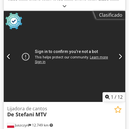
Color: Verde Peso en vacío: 2000 kg Precio: Consultar - Año
de fabricación: 1972 - Documentación disponible: No -
Clasificado
Certificado CE: No - Sistema de control: Convencional -
Dimensiones de transporte: 1800 mm x 2250 mm x 1400
mm (largo x ancho x alto) - Peso de transporte [kg]: 2000 kg
Dsdpfxszm N Ris Alaokr - Paquetes de transporte
[unidades]: 1 Información financiera IVA: El precio indicado
no incluye el IVA IVA/Régimen de recargo del IVA: El IVA es
deducible para las empresas Entrega y aceptación de
vehículos usados posibles en cualquier momento para
todos los productos de la industria Lukas van Rossum
1
/
12
Lijadora de cantos
De Stefani
MTV
Juszczyn
12.749 km