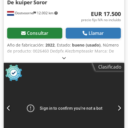
De kuiper
Soror
EUR 17.500
Oostvoorne
12.002 km
precio fijo IVA no incluído
Consultar
Llamar
Año de fabricación:
2022
, Estado:
bueno (usado)
, Número
de producto: 0026460 Dedpfx Alezbmpteaskr Marca: De
Kuiper Modelo: Soror Categoría del producto: Freidoras
Longitud: 2700 mm Anchura: 920 mm Altura: 1800 mm
Clasificado
Tensión de conexión (V): 400 Potencia (W): 47150 Año de
fabricación: 2022 Equipado con sistema de filtrado de
grasa. Incluye 3 cubas (1x ORE440 y 2x ORE540) y bandeja
de desbaste.