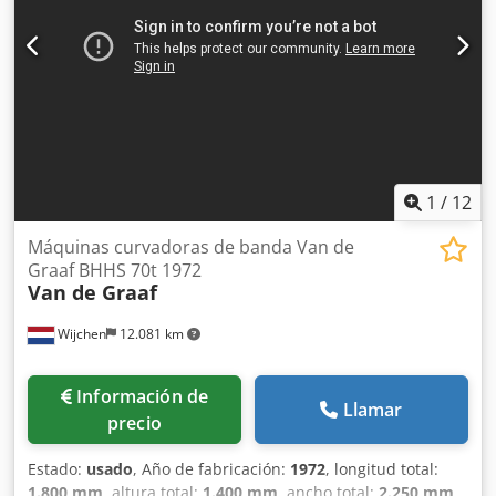
salida de extracción 100 mm Dimensiones totales mm 2100
x 1600 x 1350 h Peso kg 950
1
/
12
Máquinas curvadoras de banda Van de
Graaf BHHS 70t 1972
Van de Graaf
Wijchen
12.081 km
Información de
Llamar
precio
Estado:
usado
, Año de fabricación:
1972
, longitud total:
1.800 mm
, altura total:
1.400 mm
, ancho total:
2.250 mm
,