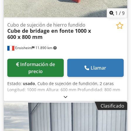
1
/
9
Cubo de sujeción de hierro fundido
Cube de bridage en fonte
1000 x
600 x 800 mm
Ensisheim
11.890 km
Información de
Llamar
precio
Estado:
usado
, Cubo de sujeción de fundición, 2 caras
Longitud: 1000 mm Altura: 600 mm Profundidad: 800 mm
Dimensiones de ranuras en T: 38 x 22 mm Dkedpfx Alozmw
S Ieajr Peso: aprox. 600 kg
Clasificado