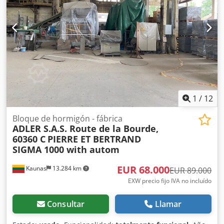
1
/
12
Bloque de hormigón - fábrica
ADLER S.A.S. Route de la Bourde,
60360 C
PIERRE ET BERTRAND
SIGMA 1000 with autom
EUR 68.000
Kaunas
13.284 km
EUR 89.000
EXW precio fijo IVA no incluído
Consultar
Llamar