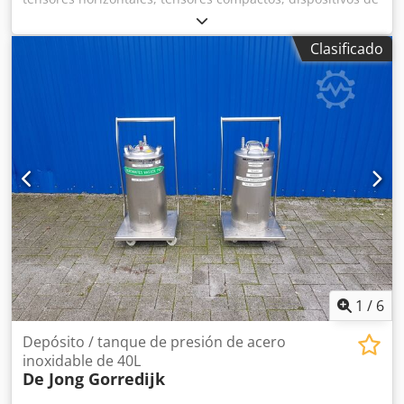
sujeción, tensores neumáticos de fuerza -Tipo: 82L32-
143C8H0 Dsdpjb A H E Iefx Alajkr -Cantidad: 4 unidades
Clasificado
disponibles -Precio: por unidad -Peso: 2,1 kg/unidad
1
/
6
Depósito / tanque de presión de acero
inoxidable de 40L
De Jong Gorredijk