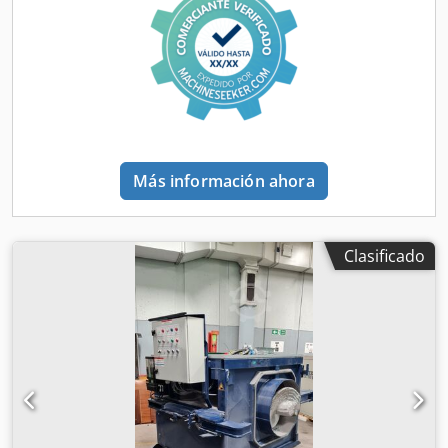
(Teichmann GmbH) • Capacidad de elevación: 4 carros x
15T (total 40T) • Número de serie: K122C019 • Dimensiones:
aproximadamente 11.000 x 11.000 x 15.450 mm (A x L x Al)
• Altura bajo el travesaño: aproximadamente 12.800 mm •
Velocidad de elevación: 4,0 / 8,0 m/min • Velocidad del
carro: 12 m/min • Velocidad de desplazamiento: 90 m/min •
Motor: Diésel Ubicación: Świnoujście, Polonia Condiciones:
• Venta bajo las condiciones EXW Świnoujście • Desmontaje
Más información ahora
y carga (a cargo del vendedor) Documentación: Se puede
proporcionar documentación técnica detallada, fotografías
y vídeos adicionales que muestren la grúa pórtico a las
partes interesadas, previa confirmación de su interés en la
Clasificado
compra. Dedpfx Aljzick Isaekr Contacto: Si está interesado
en adquirir este equipo, póngase en contacto por correo
electrónico.