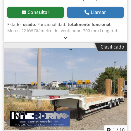
Consultar
Llamar
Estado:
usado
, Funcionalidad:
totalmente funcional
,
Motor: 22 kW Diámetro del ventilador: 700 mm Longitud:
2500 mm Dkodpfsri R Duex Alaor
Clasificado
1
/
10