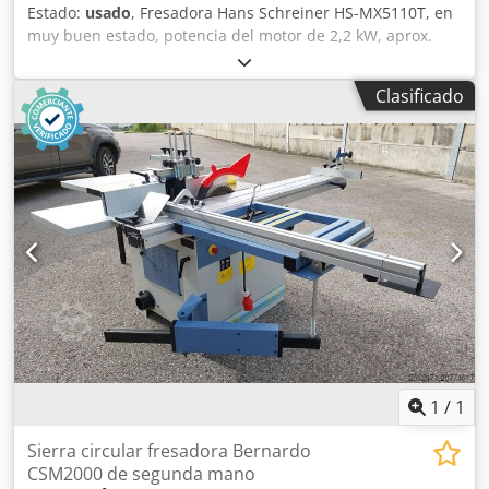
Estado:
usado
, Fresadora Hans Schreiner HS-MX5110T, en
muy buen estado, potencia del motor de 2,2 kW, aprox.
160 kg. Precios sujetos a cambio; errores, erratas y
omisiones reservadas. Dkedpfx Alex H Uh Asasr
Clasificado
1
/
1
Sierra circular fresadora Bernardo
CSM2000 de segunda mano