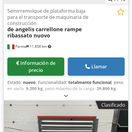
Semirremolque de plataforma baja
para el transporte de maquinaria de
construcción
de angelis
carrellone rampe
ribassato nuovo
Parma
11.858 km
Información de
Llamar
precio
Estado:
nuevo
, Funcionalidad:
totalmente funcional
, peso
en vacío:
9.200 kg
, peso máximo de la carga:
29.800 kg
,
peso total:
39.000 kg
, configuración de ejes:
3 ejes
,
longitud del espacio de carga:
10.000 mm
, anchura del
Clasificado
espacio de carga:
2.550 mm
, altura del espacio de carga:
850 mm
, longitud total:
13.700 mm
, ancho total:
2.550
mm
, amortiguación:
aire
, tamaño del neumático:
245.70 R
17.5
, color:
blanco
, freno de remolque:
remolque con
freno
, Año de fabricación:
2026
, Equipamiento:
ABS,