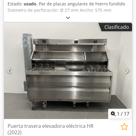
Estado:
usado
, Par de placas angulares de hierro fundido
Diámetro de perforación: Ø 27 mm Ancho: 575 mm
Dkodpfx Aezmw Najlajr Profundidad: 2000 mm Altura total:
4000 mm Peso unitario: aprox. 6 toneladas
Clasificado
1
/
17
Puerta trasera elevadora eléctrica HR
(2022)