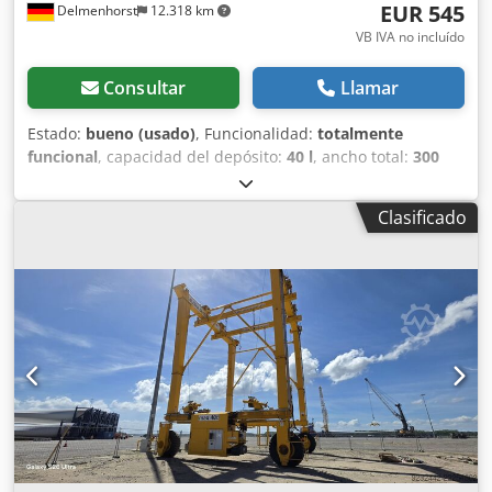
EUR 545
Delmenhorst
12.318 km
VB IVA no incluído
Consultar
Llamar
Estado:
bueno (usado)
, Funcionalidad:
totalmente
funcional
, capacidad del depósito:
40 l
, ancho total:
300
mm
, altura total:
930 mm
, material de la pared:
acero
inoxidable
, presión de funcionamiento:
5 bar
,
Clasificado
sobrepresión (máx.):
7 bar
, Depósito de presión de acero
inoxidable de segunda mano Número de artículo: 10624
Última aplicación: Industria farmacéutica Volumen: 40 L
Tipo: Vertical sobre carro con ruedas Altura de las ruedas:
80 mm Material (en contacto con el producto): 1.4301 / AISI
304 Ejecución: De pared simple Tapa domo: 80x97 mm
Presión de trabajo según placa de características: 5 bar
Dimensiones del depósito: Diámetro exterior: 300 mm
Dksdpfxjza Eicj Alaor Altura cilíndrica: 500 mm Altura total:
930 mm Anchura total: 450 mm Longitud total: 470 mm
Materiales: Interior: 1.4301 / AISI 304 Exterior: 1.4301 / AISI
304 Equipamiento: Placa de características: Sí