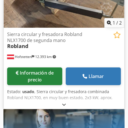
1
/
2
Sierra circular y fresadora Robland
NLX1700 de segunda mano
Robland
Hofstetten
12.393 km
Información de
Llamar
precio
Estado:
usado
, Sierra circular y fresadora combinada
Robland NLX1700, en muy buen estado, 2x3 kW, aprox.
2000 mm de longitud de corte, aprox. 100 mm de altura de
corte, 1700 mm de longitud de mesa deslizante, aprox. 450
kg Precios sujetos a cambios; errores, omisiones y erratas
reservados. Djdpfjwzzh Esx Alaokr