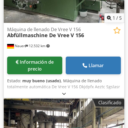
1
/
5
Máquina de llenado De Vree V 156
Abfüllmaschine De Vree
V 156
Nauen
12.532 km
Información de
Llamar
precio
Estado:
muy bueno (usado)
, Máquina de llenado
totalmente automática De Vree V 156 Dkjdpfx Aeztc Sgslasr
Rango de llenado: 1-20 litros Dispositivo automático para
colocar tapas Dispositivo automático para cerrar tapas En
Clasificado
excelente estado, directamente de la línea de producción.