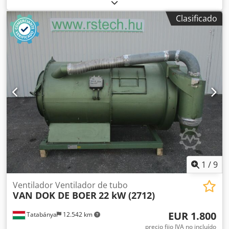
Marcas disponibles: - MAJOR - BONGARD Dedpszqt Tcefx
Alaokr - MERAND TENOR/TREGOR - BERTRAND EURO2000 -
Clasificado
BERTRAND EUROMAP - JAC - PANIRECORD F73 -
PANIRECORD F60/F57 - SINMAG - PAVAILLER - STAFF Precios
unitarios y al por mayor. Se venden en kits completos para
una moldeadora, que incluyen: - Banda delantera - Banda
trasera - Banda inferior de refuerzo - Banda de recepción
1
/
9
Ventilador Ventilador de tubo
VAN DOK DE BOER
22 kW (2712)
EUR 1.800
Tatabánya
12.542 km
precio fijo IVA no incluído