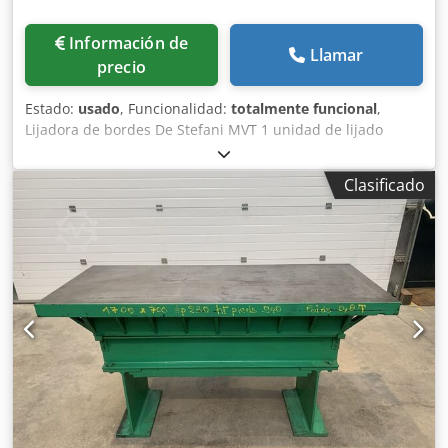
Información de
Llamar
precio
Estado:
usado
, Funcionalidad:
totalmente funcional
,
Lijadora de bordes De Stefani MVT 1 unidad de lijado
Altura máxima de la pieza: 100 mm Motor de la unidad de
lijado: 2,5 kW Dodpfxjznu D Rj Alaokr Unidad de lijado con
Clasificado
sistema de autoafilado Ajuste manual de la unidad de
lijado Ajuste manual del ángulo de la unidad Unidad de
lijado con oscilación Velocidad de avance regulable
mediante variador Motor de avance de 0,74 kW