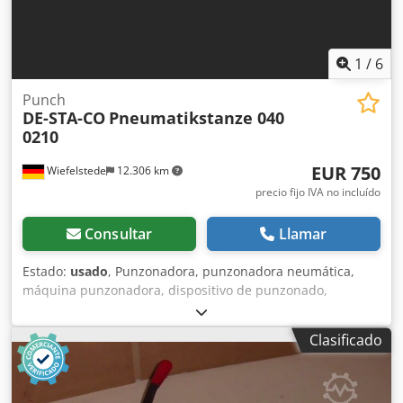
1
/
6
Punch
DE-STA-CO
Pneumatikstanze 040
0210
EUR 750
Wiefelstede
12.306 km
precio fijo IVA no incluído
Consultar
Llamar
Estado:
usado
, Punzonadora, punzonadora neumática,
máquina punzonadora, dispositivo de punzonado,
máquina perforadora, punzonadora neumática manual
Dkedpfxsfwx Uyj Alaer -Fabricante: DE-STA-CO,
Clasificado
punzonadora neumática -Tipo: 040 0210 -Punzón
integrado: Ø 2,5 mm -Salida máxima: 25 mm -
Dimensiones: 190/200/A510 mm -Peso: 24 kg