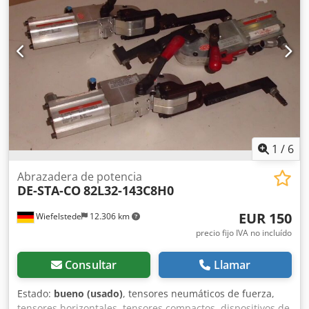
1
/
6
Abrazadera de potencia
DE-STA-CO
82L32-143C8H0
EUR 150
Wiefelstede
12.306 km
precio fijo IVA no incluído
Consultar
Llamar
Estado:
bueno (usado)
, tensores neumáticos de fuerza,
tensores horizontales, tensores compactos, dispositivos de