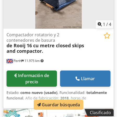
1
/
4
Compactador rotatorio y 2
contenedores de basura
de Rooij
16 cu metre closed skips
and compactor.
Perth
11.975 km
Información de
Llamar
precio
Estado:
como nuevo (usado)
, Funcionalidad:
totalmente
funcional
, Año de fabricación:
2018
, horas de
funcionamiento:
74 h
, número de máquina/vehículo:
PC16
Guardar búsqueda
/ P1551
, Compactador de tornillo y dos unidades de
Clasificado
contenedores cerrados de 16 m3, todos fabricados según