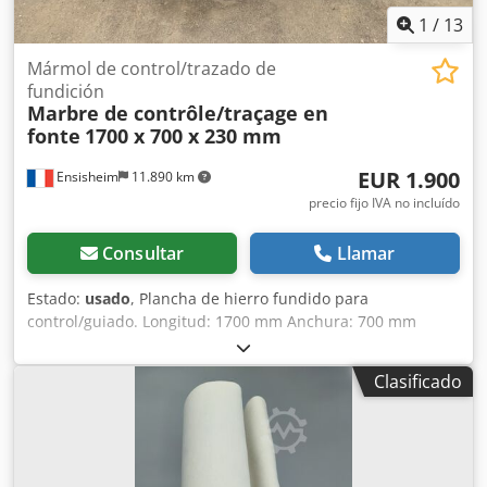
1
/
13
Mármol de control/trazado de
fundición
Marbre de contrôle/traçage en
fonte
1700 x 700 x 230 mm
EUR 1.900
Ensisheim
11.890 km
precio fijo IVA no incluído
Consultar
Llamar
Estado:
usado
, Plancha de hierro fundido para
control/guiado. Longitud: 1700 mm Anchura: 700 mm
Grosor: 230 mm Altura sobre los apoyos: 940 mm
Dsdpezqzy Djfx Alajkr Peso: 0,8 toneladas
Clasificado