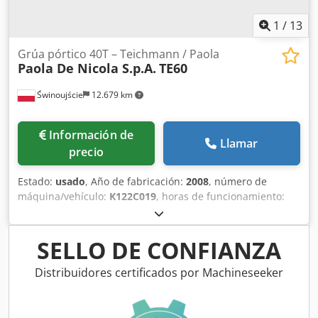
1
/
13
Grúa pórtico 40T – Teichmann / Paola
Paola De Nicola S.p.A.
TE60
Świnoujście
12.679 km
Información de
Llamar
precio
Estado:
usado
, Año de fabricación:
2008
, número de
máquina/vehículo:
K122C019
, horas de funcionamiento:
527 h
, Grúa pórtico de 40 toneladas – Teichmann / Paola
De Nicola Se vende una grúa pórtico con una capacidad de
elevación de 40 toneladas, tras una modernización integral
SELLO DE CONFIANZA
realizada en 2025 por Teichmann GmbH. La máquina está
en perfecto estado de funcionamiento, con las
Distribuidores certificados por Machineseeker
certificaciones y la documentación técnica completas y
actualizadas. Datos básicos: • Fabricante: Paola De Nicola
S.p.A. • Año de fabricación: 2008 • Modernización: 2025