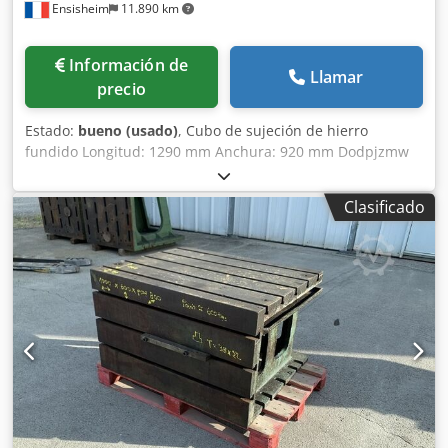
Ensisheim
11.890 km
Información de
Llamar
precio
Estado:
bueno (usado)
, Cubo de sujeción de hierro
fundido Longitud: 1290 mm Anchura: 920 mm Dodpjzmw
Tlsfx Alaskr Altura: 510 mm Dimensiones de las ranuras en
T: 42 x 25 mm 2 caras con ranuras Peso: aproximadamente
Clasificado
1 tonelada