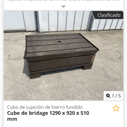
de altura 1 cajón de 150 mm de altura 1 cajón de 90 mm
de altura Dimensiones (L x An x Al): 910 x 720 x 1110 mm
Clasificado
Peso: aprox. 150 kg Dedpozmxttsfx Alaokr
1
/
5
Cubo de sujeción de hierro fundido
Cube de bridage
1290 x 920 x 510
mm