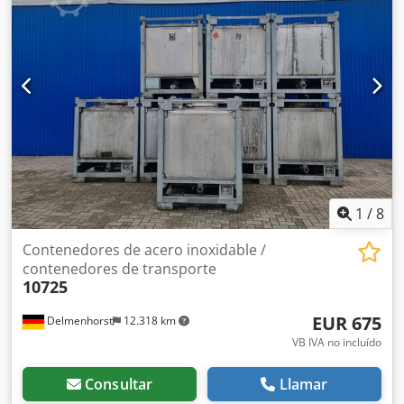
húmedas): 1.4301 / AISI304 Boca de hombre 400mm
Diseño: Pared simple Presión de servicio según placa de
características: 0,27 bar Peso: 212 kg Dimensiones del
depósito: Anchura total: 1000mm Longitud total: 1200mm
Altura total: 1545 mm Materiales: Interior: 1.4301 / AISI 304
Partes exteriores: Acero galvanizado Equipamiento: Placa
de características: Sí Diámetro caño: 50mm Distancia caño
al suelo: 240mm
1
/
8
Contenedores de acero inoxidable /
contenedores de transporte
10725
EUR 675
Delmenhorst
12.318 km
VB IVA no incluído
Consultar
Llamar