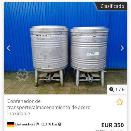
Clasificado
1
/
6
Contenedor de
transporte/almacenamiento de acero
inoxidable
EUR 350
Delmenhorst
12.318 km