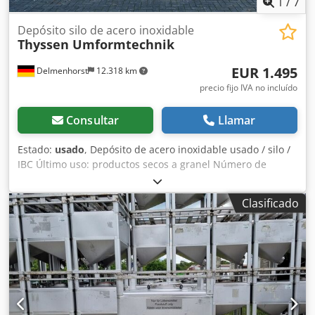
1
/
7
Depósito silo de acero inoxidable
Thyssen Umformtechnik
EUR 1.495
Delmenhorst
12.318 km
precio fijo IVA no incluído
Consultar
Llamar
Estado:
usado
, Depósito de acero inoxidable usado / silo /
IBC Último uso: productos secos a granel Número de
artículo: 10895 Volumen: 1.160 litros Tipo: Vertical en
bastidor apilable de acero inoxidable Material (en contacto
Clasificado
con el producto): 1.4301 / AISI304 Boca de hombre: 450
mm Ejecución: de pared simple Presión de trabajo según
placa: atmosférica Dimensiones del depósito: Ancho total:
1.270 mm Dsdjyvgpropfx Anyewa Longitud total: 1.080 mm
Altura total: 1.900 mm Altura de las patas: 120 mm
Materiales: Interior: 1.4301 / AISI 304 Partes exteriores:
acero inoxidable Equipamiento: Placa de características: sí
Diámetro de salida: DN250 Válvula de salida: válvula de