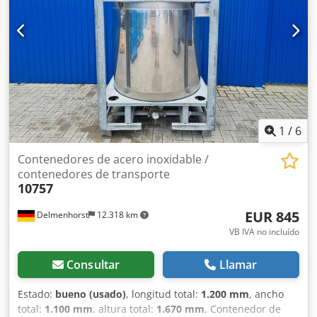
total: 1655 mm Anchura total: 830 mm Longitud total: 1030
mm Materiales: Interior: 1.4301 / AISI 304 Exterior: Acero
galvanizado Equipamiento: Placa de características: sí
Salida: DN80 Válvula de salida: Con cierre de leva Tapa
superior totalmente desmontable
1
/
6
Contenedores de acero inoxidable /
contenedores de transporte
10757
EUR 845
Delmenhorst
12.318 km
VB IVA no incluído
Consultar
Llamar
Estado:
bueno (usado)
, longitud total:
1.200 mm
, ancho
total:
1.100 mm
, altura total:
1.670 mm
, Contenedor de