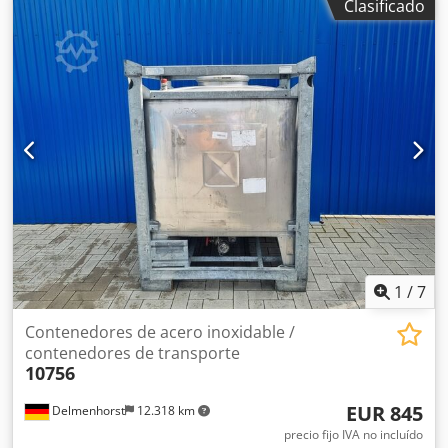
Clasificado
estructura de apilamiento de acero inoxidable Material (en
contacto con el producto): 1.4301 / AISI304 Tapa de acceso:
400 mm Diseño: de pared simple Presión de
funcionamiento según la placa de características: +0,27
bares Dimensiones del depósito: Ancho total: 1000 mm
Longitud total: 1200 mm Altura total: 1525 mm Materiales:
Interior: 1.4301 / AISI 304 Partes exteriores: 1.4301 / AISI
304 Equipamiento: Placa de características: sí Diámetro de
la salida: 32 mm Válvula de salida: válvula de bola
Distancia del desagüe al suelo: 230 mm Peso en vacío: 208
kg
1
/
7
Contenedores de acero inoxidable /
contenedores de transporte
10756
EUR 845
Delmenhorst
12.318 km
precio fijo IVA no incluído