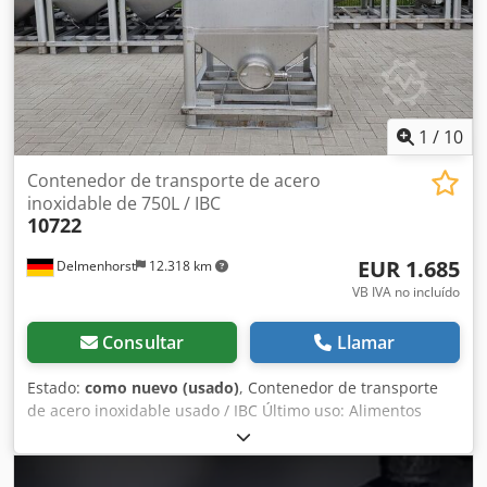
mariposa Distancia del desagüe al suelo: 200 mm
1
/
10
Contenedor de transporte de acero
inoxidable de 750L / IBC
10722
EUR 1.685
Delmenhorst
12.318 km
VB IVA no incluído
Consultar
Llamar
Estado:
como nuevo (usado)
, Contenedor de transporte
de acero inoxidable usado / IBC Último uso: Alimentos
Número de artículo: 10722 Volumen: 750 litros Tipo: De
pie, con estructura de acero inoxidable Material: 1.4404 /
AISI316L Diseño: De pared simple Tapa superior