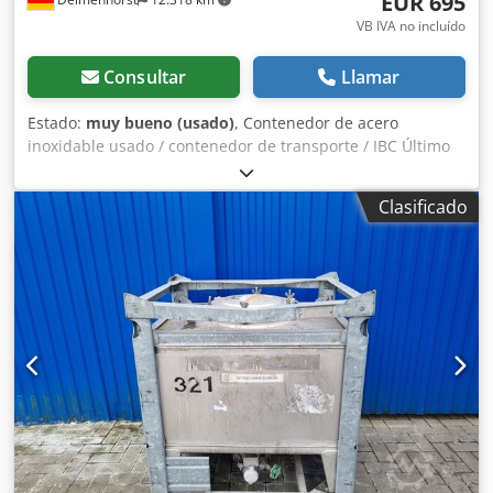
EUR 695
VB IVA no incluído
Consultar
Llamar
Estado:
muy bueno (usado)
, Contenedor de acero
inoxidable usado / contenedor de transporte / IBC Último
uso: pintura/barniz Dedpfx Aordwyxonyewa Número de
artículo: 10710 Volumen: 1000 litros Tipo: Vertical en
Clasificado
bastidor apilable galvanizado Altura de los pies: 100mm
Material (partes húmedas): 14301 / AISI 304 Boca de
hombre: Ø 400mm Diseño: Pared simple Presión de
funcionamiento según placa de características: ATM
Dimensiones del depósito: Altura total: 1670mm Longitud
total: 1200mm Anchura total: 1100 mm Materiales: Interior:
14301 / AISI 304 Partes exteriores: Acero galvanizado
Equipamiento: Placa de características: No Diámetro caño:
50mm Válvula de salida: Válvula de bola Distancia desagüe
al suelo: 220mm