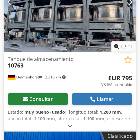
Instalaciones: Placa de características: sí Diámetro del
pico: 50 mm Válvula de salida: válvula Distancia del
desagüe al suelo: 220 mm Peso vacío: 138 kg
1
/
11
Tanque de almacenamiento
10763
EUR 795
Delmenhorst
12.318 km
VB IVA no incluído
Consultar
Llamar
Estado:
muy bueno (usado)
, longitud total:
1.200 mm
,
ancho total:
1.100 mm
, altura total:
1.100 mm
, espesor de
pared:
15 mm
, capacidad del depósito de agua:
500 l
,
Equipamiento:
placa de características disponible
,
Clasificado
Contenedor de acero inoxidable usado / contenedor de