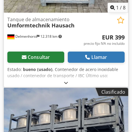
1
/
8
Tanque de almacenamiento
Umformtechnik Hausach
EUR 399
Delmenhorst
12.318 km
precio fijo IVA no incluído
Consultar
Llamar
Estado:
bueno (usado)
, Contenedor de acero inoxidable
usado / contenedor de transporte / IBC Último uso:
producción de pintura. Número de artículo: 10861
Volumen: 445 litros Tipo: De pie en bastidor apilable
Clasificado
galvanizado Material (contacto con los medios): 1.4301 /
AISI304 pozo de acceso de 400 mm Diseño: De pared
simple Presión de funcionamiento según placa de
características: 0,10 bar Dwodpfev Au Upjx Anyea
Dimensiones del contenedor: Ancho total: 83 mm Longitud
total: 1030 mm Altura total: 1160 mm Materiales: Interior:
1.4301 / AISI 304 Partes exteriores: Acero galvanizado