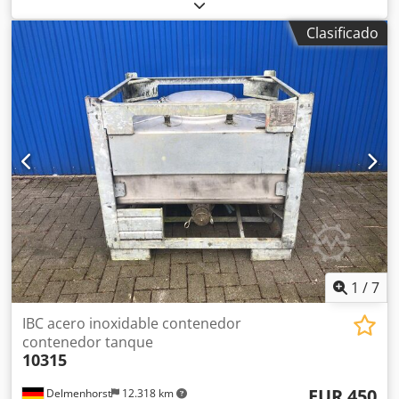
5000 litros Tipo: De pie sobre 3 pies Material (contacto con
los medios): acero inoxidable 1.4301 Diseño: De pared
Clasificado
simple Dwedpfov Dt Taox Anyja Base: Arqueada Capa
superficial del suelo: Arqueada Presión de funcionamiento
según placa de características: ATM Dimensiones del
contenedor: Diámetro exterior: 1440 mm Altura cilíndrica:
2980 mm Altura de los pies: 270mm Distancia del desagüe
al suelo: 70 mm Altura total: 3410 mm Ancho total: 1440
mm Materiales: Interior: 1.4301 / AISI304 Partes externas:
1.4301 / AISI304 Instalaciones: Salida: DN 40mm Boca de
acceso: 340x450mm Varias conexiones
1
/
7
IBC acero inoxidable contenedor
contenedor tanque
10315
EUR 450
Delmenhorst
12.318 km