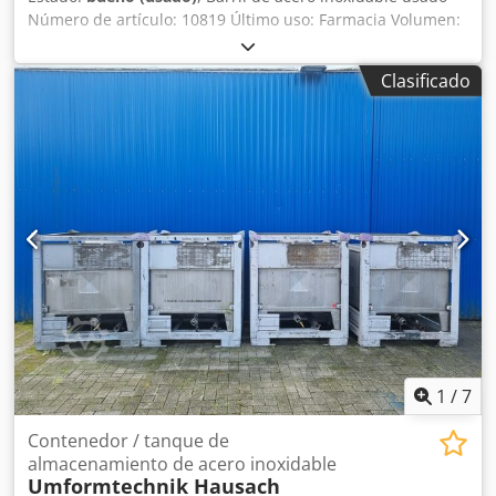
Número de artículo: 10819 Último uso: Farmacia Volumen:
100 litros Tipo: Vertical Material (partes húmedas): 14301 /
AISI 304 Diseño: Pared simple Dsdpfotqd Nujx Anyjwa
Clasificado
Presión de funcionamiento según placa de características:
ATM Dimensiones del tanque: Diámetro interior: 450mm
Diámetro exterior: 454mm Altura cilíndrica: 640mm
Anchura total: 480mm Longitud total: 500mm Altura total:
665 mm Materiales Interior: 14301 / AISI 304 Partes
exteriores: 14301 / AISI 304 Equipamiento: Placa de
características: no Anillo de sujeción
1
/
7
Contenedor / tanque de
almacenamiento de acero inoxidable
Umformtechnik Hausach