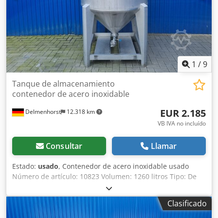
1
/
9
Tanque de almacenamiento
contenedor de acero inoxidable
EUR 2.185
Delmenhorst
12.318 km
VB IVA no incluído
Consultar
Llamar
Estado:
usado
, Contenedor de acero inoxidable usado
Número de artículo: 10823 Volumen: 1260 litros Tipo: De
pie sobre 4 pies Material (partes húmedas: 1.4301 / AISI
304 Diseño: De pared simple Presión de funcionamiento
Clasificado
según placa de características: ATM Máx. Temperatura de
funcionamiento: +0 / +20 °C Dwodpfx Anjwcd Taoyja