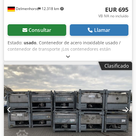
EUR 695
Delmenhorst
12.318 km
VB IVA no incluído
Consultar
Llamar
Estado:
usado
, Contenedor de acero inoxidable usado /
contenedor de transporte ¡Los contenedores están
completamente vacíos y enjuagados! Número de artículo:
10841 Último uso previsto: desconocido Volumen: 800L
Clasificado
Tipo: De pie en bastidor apilable galvanizado Material
(contacto con los medios): 1.4301 / AISI304 Diseño: De
pared simple Presión de funcionamiento según placa de
características: +0,1 bar Dimensiones del contenedor:
Ancho total: 1030 mm Longitud total: 1230 mm Altura total:
1400 mm Materiales: Interior: 1.4301 / AISI 304 Partes
exteriores: Acero galvanizado Dsdpfjv Dun Ssx Anyswa
Instalaciones: cubierta de cúpula en el piso superior
400mm válvula de seguridad en la capa superficial del
suelo Placa de características: Sí Diámetro del pico: 42 mm
Tipo de salida: Válvula de bola