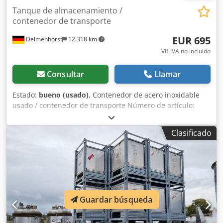
Tanque de almacenamiento /
contenedor de transporte
EUR 695
Delmenhorst
12.318 km
VB IVA no incluído
Consultar
Llamar
Estado:
bueno (usado)
, Contenedor de acero inoxidable
usado / contenedor de transporte Número de artículo:
10863 Último uso: Alcohol Volumen: 650L Tipo: De pie en
marco apilable galvanizado Material (partes húmedas):
Clasificado
1.4301 / AISI304 Diseño: De pared simple Presión de
funcionamiento según placa de características: ATM
Dimensiones del contenedor: Ancho total: 1030 mm
Longitud total: 1230 mm Altura total: 1360 mm Materiales:
Interior: 1.4301 / AISI 304 Djdswfnq Ujpfx Anyowa Piezas
exteriores: Acero galvanizado Instalaciones: Cubierta de
Guardar búsqueda
cúpula en el piso superior de 400 mm Placa de
características: ninguna Diámetro de salida: DN50
Distancia del desagüe al suelo: 210 mm Tipo de caño: Grifo