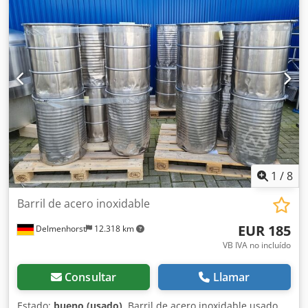
Dimensiones del contenedor: Diámetro interior: 1190 mm
Diámetro exterior: 1210 mm Altura cilíndrica: 920 mm
Ancho total: 1370 mm Longitud total: 1370 mm Altura total:
1970 mm Altura de los pies: 1000mm Materiales: Interior:
1.4301 / AISI 304 Piezas externas: 1.4301 / AISI 304
Instalaciones: Placa de características: sí Diámetro del
pico: 47 mm Distancia del desagüe al suelo: 220 mm
Válvula de salida: válvula de disco Tapa extraíble
1
/
8
Barril de acero inoxidable
EUR 185
Delmenhorst
12.318 km
VB IVA no incluído
Consultar
Llamar
Estado:
bueno (usado)
, Barril de acero inoxidable usado