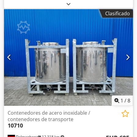
acero inoxidable usado / contenedor de transporte / IBC
Último uso: Productos químicos Dwsdpfx Ajq Rc Erenysa
Clasificado
Número de artículo: 10757 Volumen: 1000 litros Tipo:
Vertical en bastidor apilable galvanizado Material (partes
húmedas): 1.4301 / AISI304 Boca de hombre 400mm
Diseño: Pared simple Presión de servicio según placa de
características: 0,33 bar Peso en vacío: 222kg Dimensiones
del depósito: Anchura total: 1100mm Longitud total:
1200mm Altura total: 1670 mm Materiales: Interior: 1.4301
/ AISI 304 Partes exteriores: Acero galvanizado
Equipamiento: Placa de características: Sí Diámetro caño:
50mm Distancia caño al suelo: 230mm
1
/
8
Contenedores de acero inoxidable /
contenedores de transporte
10710
Delmenhorst
12.318 km