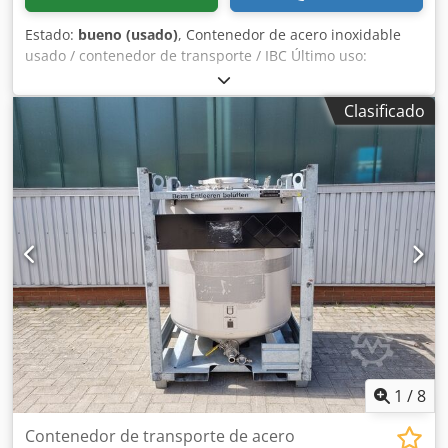
Estado:
bueno (usado)
, Contenedor de acero inoxidable
usado / contenedor de transporte / IBC Último uso:
Productos químicos Número de artículo: 10754 Volumen:
1000 litros Tipo: Vertical en bastidor apilable galvanizado
Clasificado
Material (partes húmedas): 1.4301 / AISI304 Boca de
hombre 400mm Diseño: Pared simple Presión de servicio
según placa de características: 0,27 bar Dsdpfxerdgkvj
Anyowa Dimensiones del depósito: Anchura total: 1020mm
Longitud total: 1200mm Altura total: 1550mm Materiales
Interior: 1.4301 / AISI 304 Partes exteriores: Acero
galvanizado Equipamiento: Placa de características: Sí
Diámetro caño: 72mm Válvula de salida: Grifo de disco
Distancia desagüe al suelo: 150mm
1
/
8
Contenedor de transporte de acero