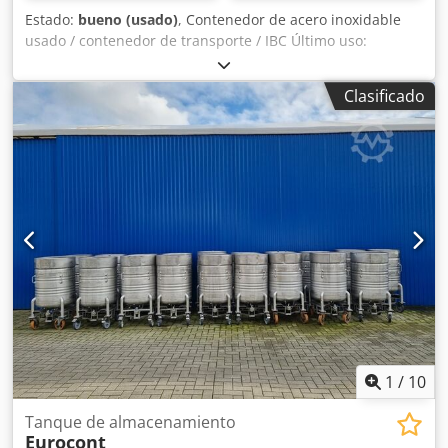
Estado:
bueno (usado)
, Contenedor de acero inoxidable
usado / contenedor de transporte / IBC Último uso:
Productos químicos Número de artículo: 10725 Volumen:
1000 litros Tipo: Vertical en bastidor apilable galvanizado
Clasificado
Altura de los pies: 100mm Material (partes húmedas):
14301 / AISI 304 Boca de hombre: Ø 400mm Diseño: Pared
simple Presión de funcionamiento según placa de
características: ATM Dimensiones del depósito: Altura
total: 1600mm Longitud total: 1200mm Anchura total: 1020
mm Materiales: Interior: 14301 / AISI 304 Partes exteriores:
acero galvanizado Equipamiento: Placa de características:
Sí Diámetro del caño: 45mm Distancia desagüe al suelo:
250mm Válvula de salida: Válvula de bola Dsderdwriopfx
Anyswa
1
/
10
Tanque de almacenamiento
Eurocont