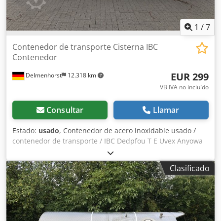
1
/
7
Contenedor de transporte Cisterna IBC
Contenedor
EUR 299
Delmenhorst
12.318 km
VB IVA no incluído
Consultar
Llamar
Estado:
usado
, Contenedor de acero inoxidable usado /
contenedor de transporte / IBC Dedpfou T E Uvex Anyowa
Último uso: Productos químicos Número de artículo: 10288
Volumen: 500 litros Tipo: Vertical en bastidor apilable
Clasificado
galvanizado Material (partes húmedas): 1.4301 / AISI304
Diseño: Pared simple Base: Curvada Parte superior:
curvada Presión de funcionamiento según placa de
características: +0,2 bar Dimensiones del depósito:
Anchura total: 1200mm Longitud total: 1000mm Altura