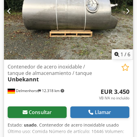
total: 1000 mm Materiales: Interior: 1.4301 / AISI 304 Partes
exteriores: Acero galvanizado Equipamiento: Placa de
características: Sí Diámetro de salida: 50 mm Tipo de
salida: Acoplamiento de cisterna DN50 Válvula de salida:
Válvula de bola
1
/
6
Contenedor de acero inoxidable /
tanque de almacenamiento / tanque
Unbekannt
EUR 3.450
Delmenhorst
12.318 km
VB IVA no incluído
Consultar
Llamar
Estado:
usado
, Contenedor de acero inoxidable usado
Último uso: Comida Número de artículo: 10446 Volumen: