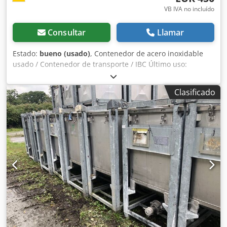
VB IVA no incluído
Consultar
Llamar
Estado:
bueno (usado)
, Contenedor de acero inoxidable
usado / Contenedor de transporte / IBC Último uso:
Productos químicos Número de artículo: 10315 ¡El tanque
ha sido limpiado! Volumen: 500 litros Tipo: Contenedor
Clasificado
vertical sobre estructura de apilamiento galvanizada
Material (en contacto con el producto): 1.4301 / AISI304
Dedpfx Ajd I S Ulenyswa Diseño: De pared simple Fondo:
Abovedado Tapa superior: Abovedada Presión de
funcionamiento según la placa de características: +0,2
bares Dimensiones del contenedor: Ancho total: 1200 mm
Longitud total: 1000 mm Altura total: 1000 mm Materiales:
Interior: 1.4301 / AISI 304 Partes exteriores: Acero
galvanizado Equipamiento: Placa de características: Sí
Diámetro de la salida: 50 mm Tipo de salida: DN50 Válvula
de salida: Sí