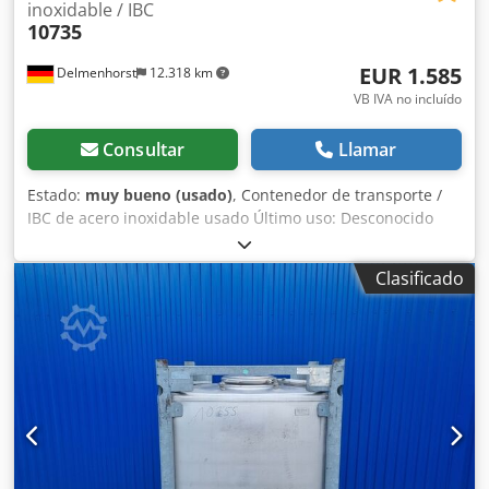
inoxidable / IBC
10735
EUR 1.585
Delmenhorst
12.318 km
VB IVA no incluído
Consultar
Llamar
Estado:
muy bueno (usado)
, Contenedor de transporte /
IBC de acero inoxidable usado Último uso: Desconocido
Número de artículo: 10735 Volumen: 1000L Tipo: Vertical
en bastidor apilable galvanizado Material (partes
Clasificado
húmedas): 1.4571 / AISI316 Dwedjrdwn Repfx Anyoa
Diseño: Pared simple Tapa de cúpula Ø 400mm Presión de
servicio según placa de características: + 0,1 bar
Dimensiones del depósito: Altura total: 1660mm Anchura
total: 1100mm Longitud total: 1200mm Distancia desagüe
al suelo: 230mm Materiales: Interior: 1.4571 / AISI 316
Exterior: Acero galvanizado Equipamiento: Placa de
características: Sí Diámetro caño: 37mm Válvula de salida:
Válvula de bola