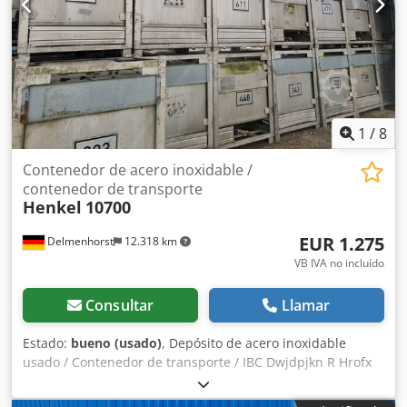
1
/
8
Contenedor de acero inoxidable /
contenedor de transporte
Henkel
10700
EUR 1.275
Delmenhorst
12.318 km
VB IVA no incluído
Consultar
Llamar
Estado:
bueno (usado)
, Depósito de acero inoxidable
usado / Contenedor de transporte / IBC Dwjdpjkn R Hrofx
Anyoa Número de artículo: 10700 Último uso: producción
de aromas Volumen: 1000 litros Tipo: depósito vertical en