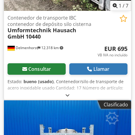
1
/
7
Contenedor de transporte IBC
contenedor de depósito silo cisterna
Umformtechnik Hausach
GmbH
10440
EUR 695
Delmenhorst
12.318 km
VB IVA no incluído
Consultar
Llamar
Estado:
bueno (usado)
, Contenedor/silo de transporte de
acero inoxidable usado Cantidad: 17 Número de artículo:
10440 Último uso conocido: Desconocido Volumen: 650 l
Tipo: Vertical, con soporte galvanizado Material (en
Clasificado
contacto con el producto): 1.4301 / AISI304 Diseño: De
pared simple Dwjdpjd Sw Dfsfx Anysa Fondo: Cónico Tapa
superior: Abovedada Presión de funcionamiento según la
placa de características: ATM Dimensiones del contenedor:
Distancia desde la salida hasta el fondo: 250 mm Altura