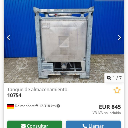
transporte / IBC Número de artículo: 10763 Tipo: De pie en
bastidor apilable galvanizado Material (partes húmedas):
1.4301 / AISI304 Diseño: Pared simple Presión de servicio
según placa de características: 0,33 bar Materiales:
Interior: 1.4301 / AISI 304 Partes exteriores: Acero
galvanizado Accesorios: Placa de características: sí
Diámetro caño: 45mm Válvula de salida: Válvula Distancia
desagüe al suelo: 230mm Dwodpfx Anjp S R Tyoyoa
1
/
7
Tanque de almacenamiento
10754
EUR 845
Delmenhorst
12.318 km
VB IVA no incluído
Consultar
Llamar