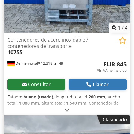
1
/
4
Contenedores de acero inoxidable /
contenedores de transporte
10755
EUR 845
Delmenhorst
12.318 km
VB IVA no incluído
Consultar
Llamar
Estado:
bueno (usado)
, longitud total:
1.200 mm
, ancho
total:
1.000 mm
, altura total:
1.540 mm
, Contenedor de
acero inoxidable usado / contenedor de transporte / IBC
Último uso: Productos químicos Número de artículo: 10755
Clasificado
Volumen: 1000 litros Tipo: Vertical en bastidor apilable
galvanizado Dwjdpfoq Rc Iisx Anyoa Material (partes