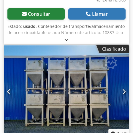
VB IVA no incluído
Consultar
Llamar
Estado:
usado
, Contenedor de transporte/almacenamiento
de acero inoxidable usado Número de artículo: 10837 Uso
final: Alimentación Volumen: aprox. 650 litros Tipo: De pie
sobre cuatro patas con túnel para carretilla elevadora
Clasificado
Material (partes húmedas): 1.4301 / AISI304 Diseño: De
pared simple Dimensiones del contenedor: Pozo de
acceso: 400 mm Diámetro exterior: 1000 mm Cil. Altura:
800 mm Altura total: 1530 mm / 1560 mm Ancho total: 1000
mm Longitud total: 1000 mm Materiales: Interior: 1.4301 /
AISI 304 Exterior: 1.4301 / AISI 304 Instalaciones: Salida:
DN50 DIN11851 Válvula de salida: válvula de disco
Distancia del desagüe al suelo: 180 mm Dwsdpfxewcd T Hs
Anyja Altura de los pies: 450mm Placa de identificación: no