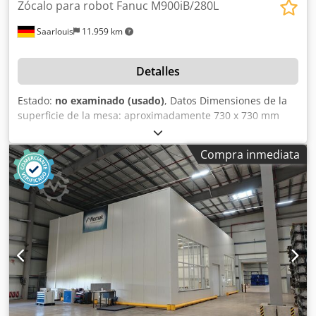
Zócalo para robot Fanuc M900iB/280L
Saarlouis
11.959 km
Detalles
Estado:
no examinado (usado)
, Datos Dimensiones de la
superficie de la mesa: aproximadamente 730 x 730 mm
Chjdpfozilrhex Aqvea Apta para el robot Fanuc
M900iB/280L Dimensiones totales: aproximadamente 940 x
Compra inmediata
810 x 660 mm