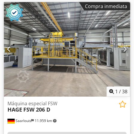
Compra inmediata
1
/
38
Máquina especial FSW
HAGE
FSW 206 D
Saarlouis
11.959 km