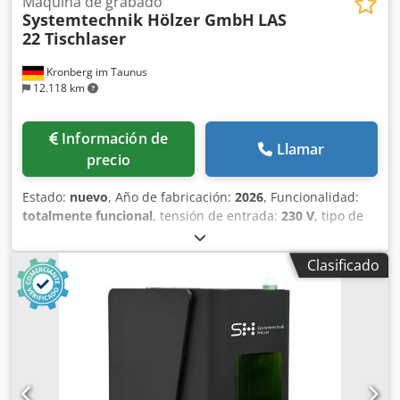
Máquina de grabado
Systemtechnik Hölzer GmbH
LAS
22 Tischlaser
Kronberg im Taunus
12.118 km
Información de
Llamar
precio
Estado:
nuevo
, Año de fabricación:
2026
, Funcionalidad:
totalmente funcional
, tensión de entrada:
230 V
, tipo de
corriente de entrada:
Aire acondicionado
, potencia del
láser:
30 W
, tipo de refrigeración:
aire
, peso total:
45 kg
,
Clasificado
tipo de ajuste de altura:
eléctrico
, longitud del área de
exploración:
110 mm
, ancho del área de escaneo:
110 mm
,
longitud de onda del láser:
1.064 nm
, temperatura
ambiente (mín.):
15 °C
, temperatura ambiente (máx.):
35
°C
, La LAS 22 es una unidad compacta de sobremesa con
una pequeña área de trabajo, ideal para piezas pequeñas.
Gracias a su reducido tamaño, el sistema es muy práctico y