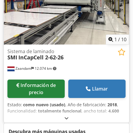
1
/
10
Sistema de laminado
SMI
InCapCell 2-62-26
Zaandam
12.074 km
Información de
Llamar
precio
Estado:
como nuevo (usado)
, Año de fabricación:
2018
,
Funcionalidad:
totalmente funcional
, ancho total:
4.600
mm
, longitud total:
9.100 mm
, altura total:
3.000 mm
,
peso total:
40.500 kg
, Máquina laminadora de paneles
solares de doble producción. La laminadora se utiliza para
Descubra más máquinas usadas