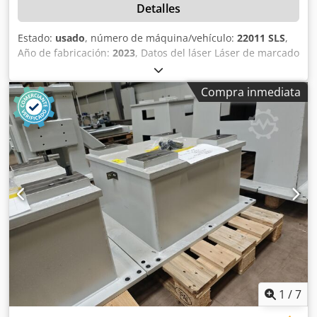
Detalles
Estado:
usado
, número de máquina/vehículo:
22011 SLS
,
Año de fabricación:
2023
, Datos del láser Láser de marcado
Fabricante: Keyence Modelo: MD-X2520A Tipo de láser:
láser YVO₄ Clase de láser: 4 Longitud de onda: 1063 nm
Compra inmediata
Potencia de salida: 25 W Detección de la posición del láser
Tipo de láser: láser de semiconductor Clase de láser: 3R
Longitud de onda: 683 nm Potencia de salida: 5,0 mW
Láser guía/Indicador de distancia Tipo de láser: láser de
semiconductor Clase de láser: 2 Longitud de onda: 655 nm
Potencia de salida: 1,0 mW Datos eléctricos Chjdpszilv Hjfx
Aqvja Tensión nominal: 400 VCA Frecuencia: 50 Hz Tensión
de control: 24 VCC Corriente nominal: 23 A Potencia: 15 kW
Fusible de respaldo: 50 A Factor de diversidad: 0,9
Alimentación: 3 × 400 V + PE
1
/
7