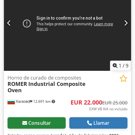
de 700 a 1200 kg, dependiendo de la biomasa. También
tenemos disponible una prensa independiente de 90 kW
por 95 000 €, con aproximadamente 500 horas de
funcionamiento, fabricada en 2025. Tipo: Armario de
control para prensa de pellets Número: 20182138 Año de
fabricación: 2018 Alimentación: TNC-S 400 V CA/N/PE
Frecuencia: 50 Hz Potencia: 195 kW Corriente máxima: 375
A Chjdpfx Aqozrvh Ejvea Si tiene alguna pregunta o
necesita más información, no dude en enviarnos un
mensaje o llamarnos.
1
/
9
Horno de curado de composites
ROMER
Industrial Composite
Oven
EUR 22.000
Хасково
12.691 km
EUR 25.000
EXW VB IVA no incluído
Consultar
Llamar