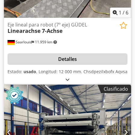
1
/
6
Eje lineal para robot (7º eje) GÜDEL
Linearachse
7-Achse
Saarlouis
11.959 km
Detalles
Estado:
usado
, Longitud: 12 000 mm. Chsdpezilxbofx Aqvsa
Clasificado