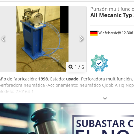
Herramienta de punzonado: ver fotos -Dimensiones: 400/270/A370 
Punzón multifunci
All Mecanic
Typ 
Wiefelstede
12.306
1
/
6
Año de fabricación:
1998
, Estado:
usado
, Perforadora multifunción,
perforadora neumática -Accionamiento: neumático Cjdob A Hq Nopfx
Modelo: 270164-1