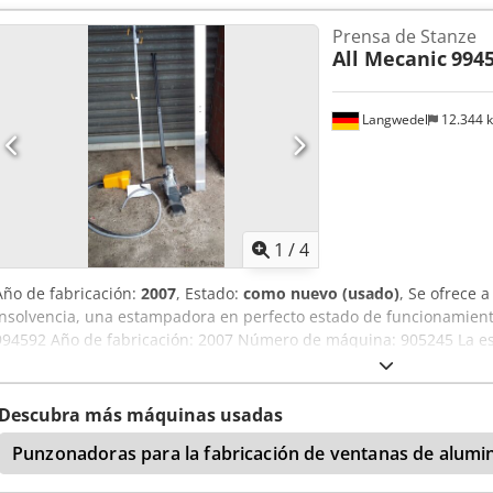
Prensa de Stanze
All Mecanic
994
Langwedel
12.344 
1
/
4
Año de fabricación:
2007
, Estado:
como nuevo (usado)
, Se ofrece 
insolvencia, una estampadora en perfecto estado de funcionamient
994592 Año de fabricación: 2007 Número de máquina: 905245 La 
nueva, ¡sin usar! Crodpfsd En Nfjx Ag Asf Accionamiento neumáti
número de artículo: 994895 +2000 mm de tope, número de artículo
Descubra más máquinas usadas
Punzonadoras para la fabricación de ventanas de alumi