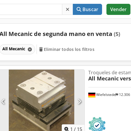
Buscar
Vender
All Mecanic de segunda mano en venta
(5)
All Mecanic
Eliminar todos los filtros
Troqueles de esta
All Mecanic
ver
Wiefelstede
12.306
1
/
15