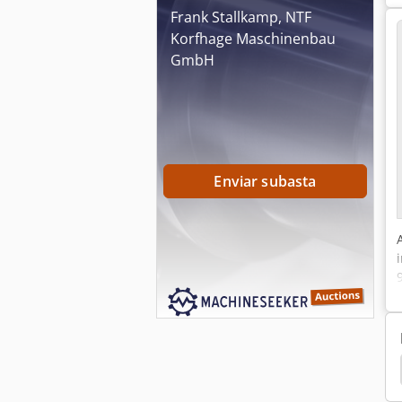
Frank Stallkamp, NTF
Korfhage Maschinenbau
GmbH
Enviar subasta
Punzonadora