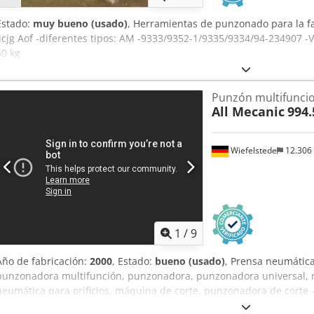
Estado:
muy bueno (usado)
, Herramientas de punzonado para la f
Iicjg Aof -diferentes tipos: AM -9333/9352-1/9335/9334/94-234907 -Ve
50 kg
Punzón multifunci
All Mecanic
994.
Wiefelstede
12.306
1
/
9
Año de fabricación:
2000
, Estado:
bueno (usado)
, Prensa neumátic
punzonadora multifunción, punzonadora, punzonadora universal
neumática para orificios, máquina de corte, punzonadora de corte 
multifunción -Tipo: 994.500-1 Crjdpfx Aegurw Esg Aof -Diseño: acc