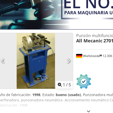
Punzón multifunci
All Mecanic
2701
Wiefelstede
12.306
1
/
5
Año de fabricación:
1998
, Estado:
bueno (usado)
, Punzonadora mul
perforadora, punzonadora neumática -Accionamiento neumático C
fabricación: 1998