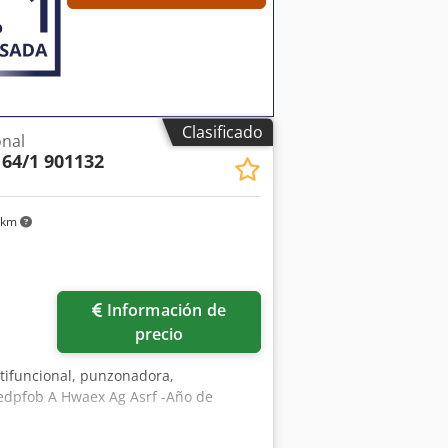
Clasificado
onal
64/1 901132
 km
Información de
precio
tifuncional, punzonadora,
edpfob A Hwaex Ag Asrf -Año de