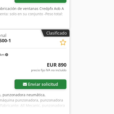
abricación de ventanas Credpfx Aob A
nta: solo en su conjunto -Peso total:
Clasificado
onal
500-1
 km
EUR 890
precio fijo IVA no incluído
Enviar solicitud
a, punzonadora neumática,
, máquina punzonadora, punzonadora
-Fabricante: All Mecanic, punzonadora
ionada neumáticamente, con pedal -