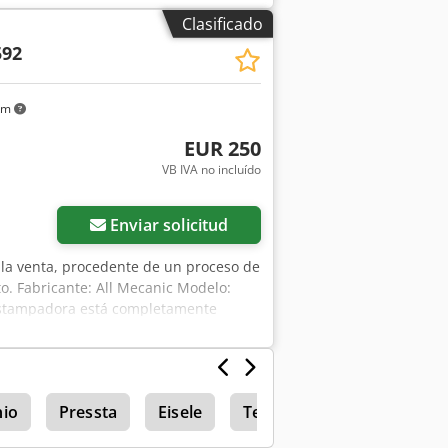
Clasificado
592
km
EUR 250
VB IVA no incluído
Enviar solicitud
a la venta, procedente de un proceso de
o. Fabricante: All Mecanic Modelo:
estampadora está completamente
co mediante pedal +3000 mm de tope,
: 994894
nio
Pressta
Eisele
Tekna