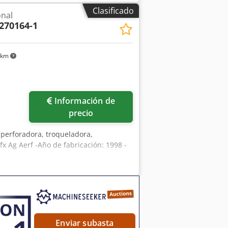
mm -Peso: 28 kg
Clasificado
onal
270164-1
 km
Información de
precio
 perforadora, troqueladora,
 Ag Aerf -Año de fabricación: 1998 -
Enviar subasta