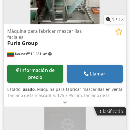
Es posible realizar una inspección en las instalaciones.
Cedpfx Ajzq Eb Sslierf
1
/
12
Máquina para fabricar mascarillas
faciales
Furis Group
Kaunas
13.281 km
Información de
Llamar
precio
Estado:
usado
, Máquina para fabricar mascarillas en venta
Tamaño de la mascarilla: 175 x 95 mm, tamaño de la
banda: 185 x 15 mm Cjdpfxsypcxae Alierf La máquina
incluye 4 juegos de sistemas de guiado de banda
Clasificado