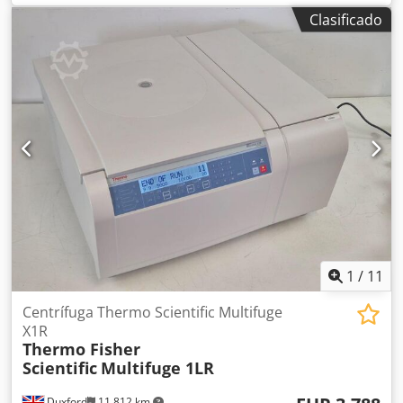
las imágenes, según las fotos y la inspección Estado: usado
Clasificado
Crjdpszqcn Nofx Alisf
1
/
11
Centrífuga Thermo Scientific Multifuge
X1R
Thermo Fisher
Scientific
Multifuge 1LR
Duxford
11.812 km