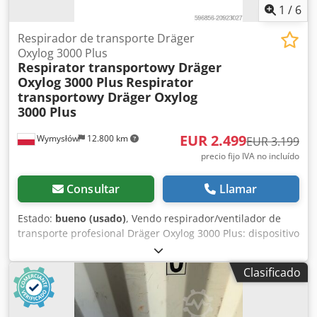
corriente de residuos. La reutilización directa es la forma
1
/
6
más eficiente desde el punto de vista del carbono para
Respirador de transporte Dräger
equipar un laboratorio moderno.
Oxylog 3000 Plus
Respirator transportowy Dräger
Oxylog 3000 Plus
Respirator
transportowy Dräger Oxylog
3000 Plus
EUR 2.499
Wymysłów
12.800 km
EUR 3.199
precio fijo IVA no incluído
Consultar
Llamar
Estado:
bueno (usado)
, Vendo respirador/ventilador de
transporte profesional Dräger Oxylog 3000 Plus: dispositivo
utilizado en servicios de emergencia médica, ambulancias
y centros de atención sanitaria. Estado: el equipo se
Clasificado
enciende y funciona correctamente. La pantalla es legible,
los botones y mandos están operativos. Presenta signos
normales de uso visibles. La carcasa tiene daños