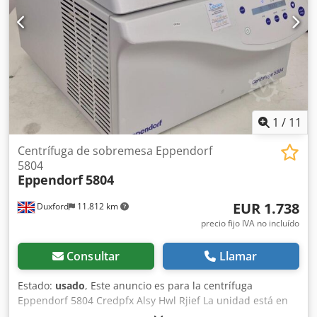
1
/
11
Centrífuga de sobremesa Eppendorf
5804
Eppendorf
5804
EUR 1.738
Duxford
11.812 km
precio fijo IVA no incluído
Consultar
Llamar
Estado:
usado
, Este anuncio es para la centrífuga
Eppendorf 5804 Credpfx Alsy Hwl Rjief La unidad está en
perfecto estado de funcionamiento y lista para su uso