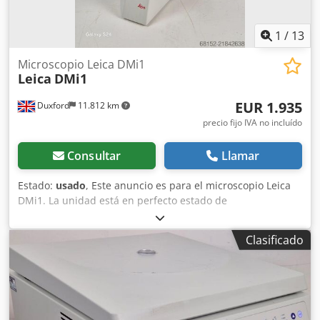
1
/
13
Microscopio Leica DMi1
Leica
DMi1
EUR 1.935
Duxford
11.812 km
precio fijo IVA no incluído
Consultar
Llamar
Estado:
usado
, Este anuncio es para el microscopio Leica
DMi1. La unidad está en perfecto estado de
funcionamiento y lista para entrega inmediata. Cjdpsy Iw
Arsfx Alierf El microscopio invertido Leica DMi1 con
Clasificado
Flexacam C1 y modelos relacionados están diseñados
principalmente para la observación de cultivos celulares y
de tejidos. Se utilizan en laboratorios biológicos, no para
astronomía.