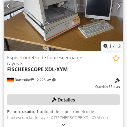
1
/
12
Espectrómetro de fluorescencia de
rayos X
FISCHERSCOPE
XDL-XYM
Baiersdorf
12.228 km
Quedan 35 días
Detalles
Estado:
usado
, 1 unidad de espectrómetro de
fluorescencia de rayos X FISCHERSCOPE XDL-XYM con
teclado, monitor y ordenador Color: como se muestra en