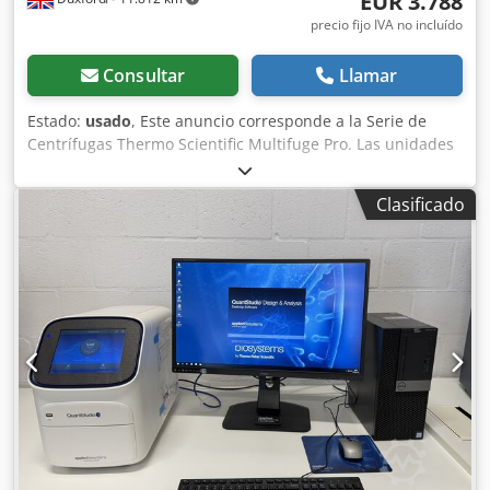
EUR 3.788
precio fijo IVA no incluído
Consultar
Llamar
Estado:
usado
, Este anuncio corresponde a la Serie de
Centrífugas Thermo Scientific Multifuge Pro. Las unidades
se encuentran en perfecto estado de funcionamiento y
listas para su uso inmediato. La Serie de Centrífugas
Clasificado
Thermo Scientific™ Multifuge™ Pro (incluido el modelo
refrigerado X4R) es una centrífuga de laboratorio de alto
rendimiento y gran capacidad, diseñada para aplicaciones
generales. Con una capacidad de 4 litros, estas unidades
son ideales para cultivo celular, separación de sangre y
microbiología. Características principales: - Intercambio de
rotores Auto-Lock™: Cambio de rotor sin herramientas,
mediante botón pulsador, que permite cambiar de
aplicación en menos de 3 segundos. - Interfaz intuitiva:
Pantalla táctil a color que facilita la programación rápida y
sencilla, con almacenamiento para hasta 100 programas.
Cedpfx Aloyt Naxsierf - Versatilidad y capacidad:
Compatible con hasta 18 rotores diferentes (de cubeta