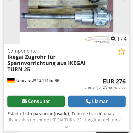
1
/
4
Componente
Ikegai
Zugrohr für
Spannvorrichtung aus IKEGAI
TURN 25
EUR 276
Remscheid
12.114 km
precio fijo IVA no incluído
Consultar
Llamar
Estado:
listo para usar (usado)
, Tubo de tracción para
dispositivo tensor de IKEGAI TURN 25 , longitud del tubo:
730 mm, Ø 75 mm, accionamiento hidráulico, usado,
señales normales de desgaste, 100% funcional ATENCIÓN: