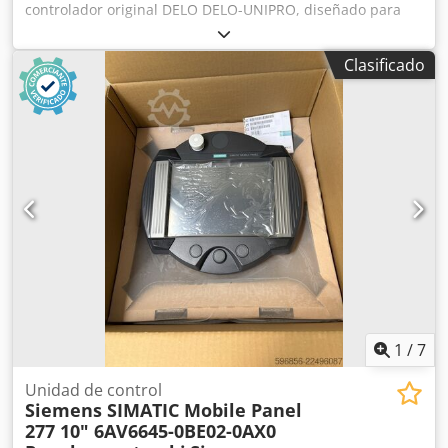
controlador original DELO DELO-UNIPRO, diseñado para
sistemas industriales de dosificación y curado de
adhesivos. El dispositivo está en perfecto estado de
Clasificado
funcionamiento: se enciende correctamente, la pantalla
funciona y el menú es legible y completamente funcional
(como se puede ver en las fotos). Dodpezrv Hzofx Adzsck El
estado estético es muy bueno, con pequeñas señales de
uso normal. Datos técnicos: • Fabricante: DELO • Modelo:
DELO-UNIPRO • Número de catálogo: 95 200 01 • Número
de serie: 1501 UNI 648 • Alimentación: 100–240 V CA •
Frecuencia: 50–60 Hz • Consumo de energía: 40 W •
Interfaces: RS232, CAN, USB, Ethernet, entrada/salida,
pedal y 4 canales (CH1–CH4) Incluido: • Controlador DELO
DELO-UNIPRO Se vende exactamente el artículo que se
muestra en las fotos.
1
/
7
Unidad de control
Siemens SIMATIC Mobile Panel
277 10" 6AV6645-0BE02-0AX0