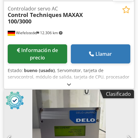
Controlador servo AC
Control Techniques
MAXAX
100/3000
Wiefelstede
12.306 km
Información de
Llamar
precio
Estado:
bueno (usado)
, Servomotor, tarjeta de
servocontrol, módulo de salida, tarjeta de CPU, procesador
de entrada, fuente de alimentación, tarjeta de control,
tarjeta de entrada, unidad de control, convertidor,
Clasificado
controlador. -Fabricante: Control Techniques, Servo Drive -
Tipo: MAXAX 100/3000 -Entrada: 1,5 kVA -Salida: 1 kW -
Cantidad: 2 unidades de Servo Drive disponibles -Precio:
por unidad -Dimensiones: 275/110/A235 mm Dsdozrlixjpfx
Adzeck -Peso: 2,8 kg/unidad