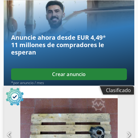
funcionamiento al 100 %, el alcance del suministro se
corresponde con las fotos. Dcedpjzr Tc Tefx Adzsk
Anuncie ahora desde EUR 4,49
*
11 millones de compradores
le
esperan
Crear anuncio
*por anuncio / mes
Clasificado