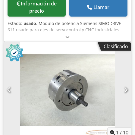
Información de
Llamar
precio
Estado:
usado
, Módulo de potencia Siemens SIMODRIVE
611 usado para ejes de servocontrol y CNC industriales.
Dcjdezr T Dqjpfx Adzjk Fabricante: Siemens Serie:
SIMODRIVE 611 Tipo de producto: Módulo de potencia
Clasificado
Modelo: 6SN1123-1AB00-0AA1 Área de aplicación:
Tecnología de accionamiento CNC Diseño: Sistema
modular Tipo de montaje: Montaje en armario eléctrico
Refrigeración: Refrigeración por aire Estado: Usado
1
/
10