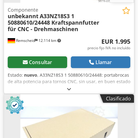
Componente
unbekannt
A33NZ18S3 1
50880610/24448 Kraftspannfutter
für CNC - Drehmaschinen
EUR 1.995
Remscheid
12.114 km
precio fijo IVA no incluído
Consultar
Llamar
Estado:
nuevo
, A33NZ18S3 1 50880610/24448: portabrocas
de alta potencia para tornos CNC, sin usar, en buen estado
de conservación, 100 % funcional. El alcance del
suministro se indica en las fotos. Dodpfozr Tc Hjx Adzock
Clasificado