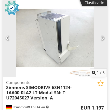
Clasificado
¡Por favor, pregunte por los gastos de embalaje y
transporte por separado! ATENCIÓN: ¡Por favor, pregunte
por los gastos de embalaje y transporte por separado!
Djdpezr Ddhsfx Adzsck
1
/
6
Componente
Siemens
SIMODRIVE 6SN1124-
1AA00-0LA2 LT-Modul SN: T-
U72045027 Version: A
EUR 1.197
Remscheid
12.114 km