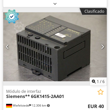
usar en embalaje original abierto (el film protector aún
sellado), 100% funcional, entrega según fotos. Dcodpfx Aex
Clasificado
Ht A Eodzsk
1
/
6
Módulo de interfaz
Siemens**
6GK1415-2AA01
EUR 40
Wiefelstede
12.306 km