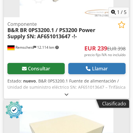
1
/
5
Componente
B&R
BR 0PS3200.1 / PS3200 Power
Supply SN: AF651013647 -!-
EUR 239
Remscheid
12.114 km
EUR 398
precio fijo IVA no incluído
Consultar
Llamar
Estado:
nuevo
, B&R 0PS3200.1 Fuente de alimentación /
Unidad de suministro eléctrico SN: AF651013647 – Trifásica
/ 24VDC / 20A, sin uso en su embalaje original abierto (el
film aún está sellado), 100% funcional, entrega según las
Clasificado
fotos. Djdpey Npwqjfx Adzeck