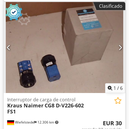
Teaching Box / Teach Pendant original, con el número de
Clasificado
pieza 7780003000 (B-02), de Yamazaki Mazak Corporation.
El dispositivo de control manual se encuentra en perfecto
estado de funcionamiento y opera correctamente.
Visualmente, presenta únicamente las típicas señales de
uso relacionadas con el paso del tiempo y el uso (véase las
fotos). Datos técnicos: Fabricante: Yamazaki Mazak
Corporation Número de pieza: 7780003000 Pieza de
repuesto original Mazak Fabricado en Japón Estado: Usado
Perfecto estado técnico y totalmente funcional La pantalla,
los botones y el botón de parada de emergencia funcionan
correctamente Señales de uso normales en la carcasa y el
cable (véase las imágenes) Contenido del envío: 1 × Mazak
Teaching Box 7780003000 Cable de conexión Entrega tal
como se muestra en las imágenes.
1
/
6
Interruptor de carga de control
Kraus Naimer
CG8 D-V226-602
FS1
EUR 30
Wiefelstede
12.306 km