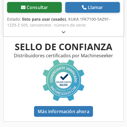
Consultar
Llamar
Estado:
listo para usar (usado)
, KUKA 1FK7100-5AZ91-
1ZZ9-Z S05, servomotor, número de serie:
YFVN50665142003. Usado, en buen estado de
conservación, 100 % funcional. El alcance del suministro se
detalla en las fotos. Dcjdpfozq N Rdjx Adzsk
SELLO DE CONFIANZA
Distribuidores certificados por Machineseeker
Más información ahora