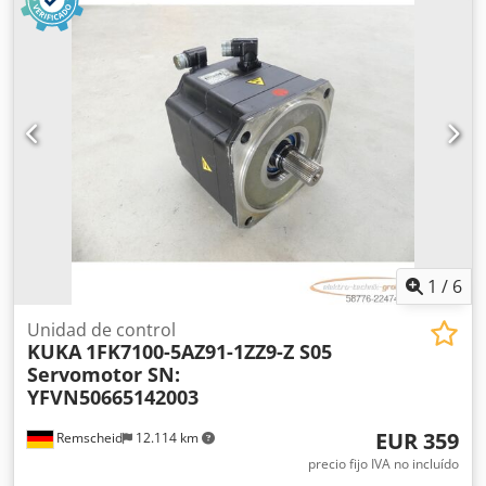
hidráulico -Unidad de refilado con 6 cuchillas Dsdpfx Adjh
Uctvszsck -Desmalle -Ancho de banda 430 mm Turret /
Revólver rebobinador: -Alimentador automático desde
tolva -Unidad automática de aplicación de cola -
Alimentación de mandril desde tolva -
Expulsión automática de producto terminado -Encolado
automático de mandril -Ejes expansibles por aire -Sistema
de etiquetado opcional Funciones: Velocidad: 60-100
m/min Diámetro máx. de rebobinado: 350 mm Ancho
máximo: 430 mm Ancho de rebobinado mínimo: 40 mm
Potencia total: 12kW Fuente de alimentación: 3PH + N + PE
Fuente de aire: 0.8MPa Máquina en stock en nuestro
showroom
1
/
6
Unidad de control
KUKA
1FK7100-5AZ91-1ZZ9-Z S05
Servomotor SN:
YFVN50665142003
EUR 359
Remscheid
12.114 km
precio fijo IVA no incluído