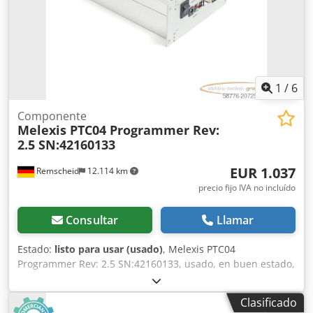
1
/
6
Componente
Melexis PTC04 Programmer Rev:
2.5 SN:42160133
EUR 1.037
Remscheid
12.114 km
precio fijo IVA no incluído
Consultar
Llamar
Estado:
listo para usar (usado)
, Melexis PTC04
Programmer Rev: 2.5 SN:42160133, usado, en buen estado,
100% funcional, entrega según fotos. Dcedpfox Et Ixjx
Adzsk
Clasificado