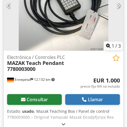
1
/
3
Electrónica / Controles PLC
MAZAK
Teach Pendant
7780003000
EUR 1.000
Ennepetal
12.132 km
precio fijo IVA no incluído
Consultar
Llamar
Estado:
usado
, Mazak Teaching Box / Panel de control
7780003000 – Original Yamazaki Mazak Dcodpfjzrpx Rex
Adzjk Se ofrece a la venta un panel de control Mazak