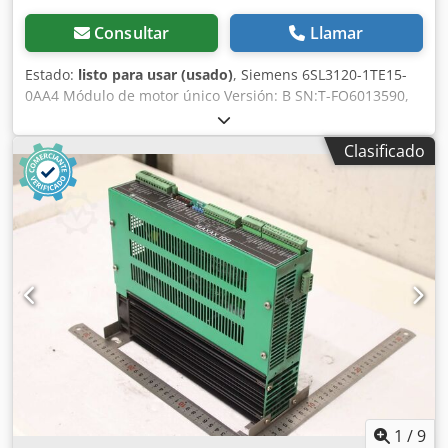
Consultar
Llamar
Estado:
listo para usar (usado)
, Siemens 6SL3120-1TE15-
0AA4 Módulo de motor único Versión: B SN:T-FO6013590,
usado, en buen estado, 100% funcional, alcance de
suministro según fotos. Dcsdpfsx Euz Hjx Adzok
Clasificado
1
/
9