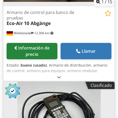
1
/
15
Armario de control para banco de
pruebas
Eco-Air
10 Abgänge
Wiefelstede
12.306 km
Información de
Llamar
precio
Estado:
bueno (usado)
, Armario de distribución, armario
de control, armario para equipos, armario modular,
armario para servidores, armario eléctrico. -Fabricante:
Ecoair, armario de control con panel de pruebas sobre una
Clasificado
base móvil. -Tipo: 10 salidas -Potencia de conmutación:
Salida 1-5 máx. 11 kVA / Salida 6-10 máx. 7 kVA -
Equipamiento: ver fotos -Dimensiones: 2075/1000/Alto
2150 mm Dodpfx Aozrufvjdzeck -Peso: 373 kg