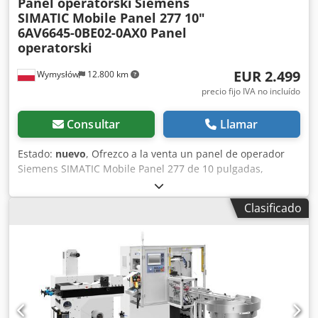
Panel operatorski
Siemens
SIMATIC Mobile Panel 277 10"
6AV6645-0BE02-0AX0 Panel
operatorski
EUR 2.499
Wymysłów
12.800 km
precio fijo IVA no incluído
Consultar
Llamar
Estado:
nuevo
, Ofrezco a la venta un panel de operador
Siemens SIMATIC Mobile Panel 277 de 10 pulgadas,
original, con el número de catálogo 6AV6645-0BE02-0AX0.
El dispositivo es nuevo, sin usar, proviene de los
Clasificado
excedentes del almacén y se encuentra en su embalaje
original. La pantalla está protegida con una película
protectora de fábrica. El conjunto también incluye la
documentación original del fabricante. Datos técnicos: •
Fabricante: Siemens • Serie: SIMATIC Mobile Panel •
Modelo: Mobile Panel 277 10" • Número de catálogo (MPN):
6AV6645-0BE02-0AX0 • Tipo: Panel de operador HMI •
Pantalla táctil: 10" • Año de fabricación: 2013 • País de