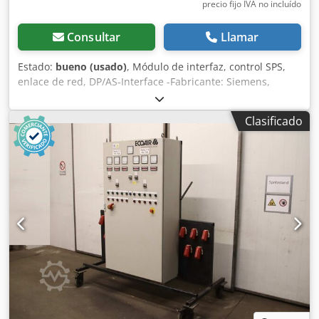
precio fijo IVA no incluído
Consultar
Llamar
Estado:
bueno (usado)
, Módulo de interfaz, control SPS,
enlace de red, DP/AS-Interface -Fabricante: Siemens,
Simatic DP/AS-Interface Link 20E -Tipo: 6GK1 415-2AA01
Dodpfx Adef Rlt Nezeck -Cantidad: 5 unidades disponibles
Clasificado
-Precio: por unidad -Dimensiones: 80/90/60 mm (alto) -
Peso: 0,2 kg/unidad