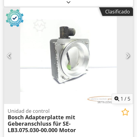
100, número de serie: 2426819. Artículo nuevo, en buen
estado de conservación, funcionamiento al 100 %, el
Clasificado
alcance del suministro se muestra en las fotos. ATENCIÓN:
¡Solicite por separado los costos de embalaje y envío!
Dcedpfezr Ddbjx Adzjk
1
/
5
Unidad de control
Bosch
Adapterplatte mit
Geberanschluss für SE-
LB3.075.030-00.000 Motor