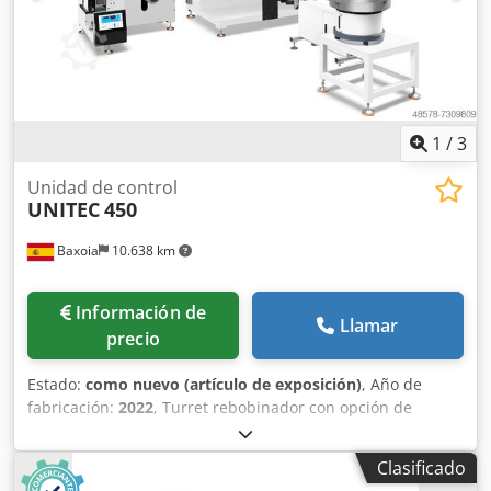
fabricación: Austria (Fabricado en Austria) El conjunto
incluye: • Siemens SIMATIC Mobile Panel 277 10" •
Embalaje original • Documentación del fabricante Djdpszru
I Dofx Adzsck
1
/
3
Unidad de control
UNITEC
450
Baxoia
10.638 km
Información de
Llamar
precio
Estado:
como nuevo (artículo de exposición)
, Año de
fabricación:
2022
, Turret rebobinador con opción de
módulo de troquelado rotativo 450 Unidad de troquelado
rotativo: -Desbobinador con guiador automático -Sistema
Clasificado
de control automático de tensión -Manómetros de presión