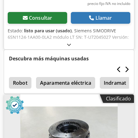
precio fijo IVA no incluído
Consultar
Llamar
Estado:
listo para usar (usado)
, Siemens SIMODRIVE
6SN1124-1AA00-0LA2 módulo LT SN: T-U72045027 Versión:
A, usado, en buen estado de conservación, 100%
funcional, entrega según fotos Dcodpfx Aex Dxmusdzsk
Descubra más máquinas usadas
h
Robot
Aparamenta eléctrica
Indramat
Clasificado