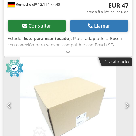
EUR 47
Remscheid
12.114 km
precio fijo IVA no incluído
Consultar
Llamar
Estado:
listo para usar (usado)
, Placa adaptadora Bosch
con conexión para sensor, compatible con Bosch SE-
LB3.075.030-00.000 / Sensor rotatorio ERN 221.2133-1000.
Artículo usado, en buen estado de conservación, 100 %
Clasificado
funcional. El alcance del suministro se indica en las fotos.
Djdszr Dc Dopfx Adzsck