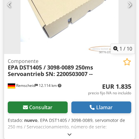
1
/
10
Componente
EPA
DST1405 / 3098-0089 250ms
Servoantrieb SN: 2200503007 --
EUR 1.835
Remscheid
12.114 km
precio fijo IVA no incluído
Consultar
Llamar
Estado:
nuevo
, EPA DST1405 / 3098-0089, servomotor de
250 ms / Servoaccionamiento, número de serie:
2200503007, sin usar, en su embalaje original abierto,