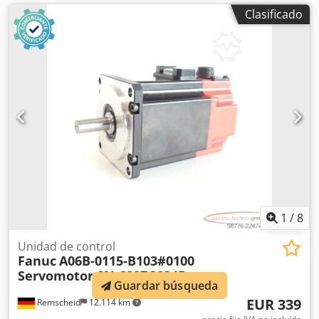
Clasificado
1
/
8
Unidad de control
Fanuc
A06B-0115-B103#0100
Servomotor SN C227G834B
Guardar búsqueda
EUR 339
Remscheid
12.114 km