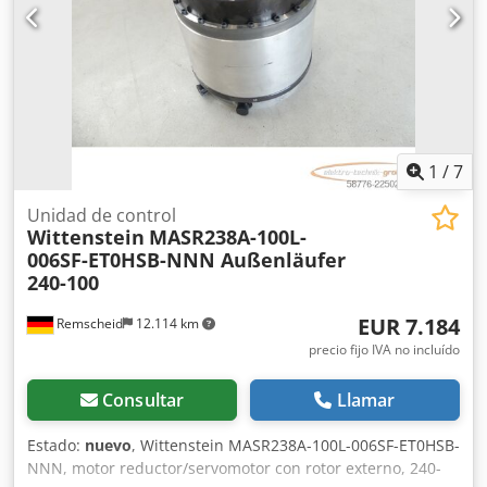
1
/
7
Unidad de control
Wittenstein
MASR238A-100L-
006SF-ET0HSB-NNN Außenläufer
240-100
EUR 7.184
Remscheid
12.114 km
precio fijo IVA no incluído
Consultar
Llamar
Estado:
nuevo
, Wittenstein MASR238A-100L-006SF-ET0HSB-
NNN, motor reductor/servomotor con rotor externo, 240-