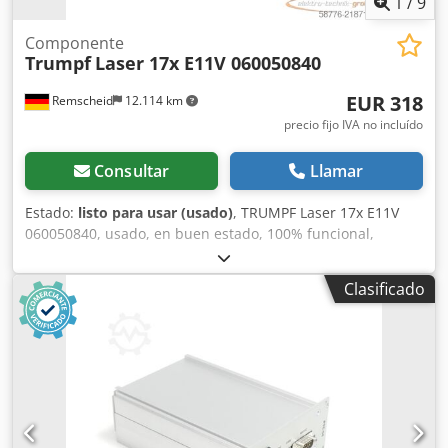
1
/
9
Componente
Trumpf
Laser 17x E11V 060050840
EUR 318
Remscheid
12.114 km
precio fijo IVA no incluído
Consultar
Llamar
Estado:
listo para usar (usado)
, TRUMPF Laser 17x E11V
060050840, usado, en buen estado, 100% funcional,
alcance de suministro según fotos Dcodpfx Adey Ntb Hjzsk
Clasificado