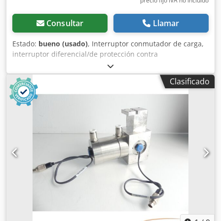
precio fijo IVA no incluído
Consultar
Llamar
Estado:
bueno (usado)
, Interruptor conmutador de carga,
interruptor diferencial/de protección contra
sobrecorriente, interruptor de protección del motor,
interruptor de inversión -Tipo: CG8 D-V226-602 FS1 -Sin:
Clasificado
Pomo de accionamiento Dedpfxob A I Sie Adzsck -Precio:
por unidad -Cantidad: 22 interruptores disponibles -Peso:
0,6 kg