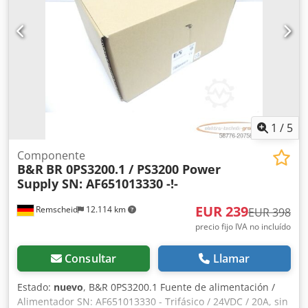
1
/
5
Componente
B&R
BR 0PS3200.1 / PS3200 Power
Supply SN: AF651013330 -!-
EUR 239
Remscheid
12.114 km
EUR 398
precio fijo IVA no incluído
Consultar
Llamar
Estado:
nuevo
, B&R 0PS3200.1 Fuente de alimentación /
Alimentador SN: AF651013330 - Trifásico / 24VDC / 20A, sin