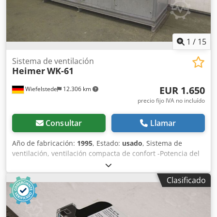
1
/
15
Sistema de ventilación
Heimer
WK-61
EUR 1.650
Wiefelstede
12.306 km
precio fijo IVA no incluído
Consultar
Llamar
Año de fabricación:
1995
, Estado:
usado
, Sistema de
ventilación, ventilación compacta de confort -Potencia del
motor: 2,2 kW -Caudal de aire: 6500 m³/h -Tensión: 230/400
V -Cantidad: 2 unidades disponibles -Precio: por unidad
Clasificado
Dsdpedwb D Rjfx Akijkr -Dimensiones: 2750/880/A2030 mm
-Peso: 354 kg