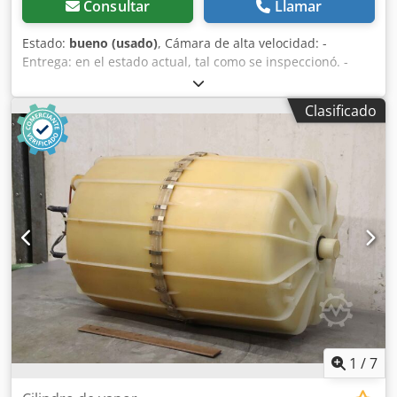
Consultar
Llamar
Estado:
bueno (usado)
, Cámara de alta velocidad: -
Entrega: en el estado actual, tal como se inspeccionó. -
Estado: sin revisar, procedente del almacén. -Fabricante:
Kodak, analizador de movimiento EKTAPRO HS, modelo
Clasificado
4540. Dodpfxsg Dc Hpe Akijkr -Tensión: 200-240 V. -
Componentes individuales: datos técnicos, véase las fotos.
-Contenedor de transporte: incluido. -Dimensiones de
transporte: 1200/800/alto 570 mm. -Peso total: 84 kg.
1
/
7