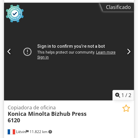
experiencia en la venta de fotocopiadoras usadas, hemos
Clasificado
desarrollado una gran experiencia en el embalaje y el
envío en palés, para garantizar que nuestros clientes
reciban máquinas en perfectas condiciones. Enviamos
fotocopiadoras procedentes de, y mantenidas por, Konica
Minolta Francia. Si tiene alguna pregunta, no dude en
consultarnos. Nuestra empresa ofrece la gama más amplia
de fotocopiadoras de producción de Konica Minolta y
realiza envíos a nivel mundial bajo petición. Dkedpfx Aozh
Iyfskijr No dude en ponerse en contacto con nosotros para
obtener más información.
1
/
2
Copiadora de oficina
Konica Minolta
Bizhub Press
6120
Liévin
11.822 km