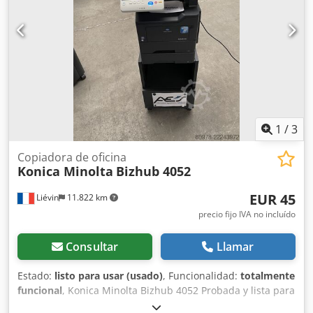
dispositivo ha sido probado y funciona correctamente.
Embalaje y envío: Puede venir a ver el dispositivo durante
nuestro horario de atención al público. ¡Por favor,
concertar una cita! Se puede proporcionar un embalaje
adecuado para el transporte marítimo y realizar envíos a
nivel mundial, previa solicitud. Para obtener más
información, puede ponerse en contacto con nosotros
personalmente.
1
/
3
Copiadora de oficina
Konica Minolta
Bizhub 4052
EUR 45
Liévin
11.822 km
precio fijo IVA no incluído
Consultar
Llamar
Estado:
listo para usar (usado)
, Funcionalidad:
totalmente
funcional
, Konica Minolta Bizhub 4052 Probada y lista para
imprimir. Precio por 30 unidades: 45 € Como minorista con