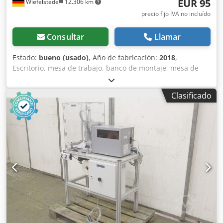
EUR 95
Wiefelstede
12.306 km
precio fijo IVA no incluído
Consultar
Llamar
Estado:
bueno (usado)
, Año de fabricación:
2018
,
Escritorio, mesa de trabajo, banco de montaje, mesa de
montaje, mesa de taller, mesa multiuso -Fabricante: Ceha,
mesa multiuso tipo PM-120-60 -Ancho: 1200 mm -
Clasificado
Profundidad: 600 mm -Altura: 720-750 mm -Capacidad de
carga: 100 kg -Mesa: fácilmente desmontable /
almacenable -Cantidad: 11 mesas disponibles -Precio: por
unidad -Dimensiones de transporte: 1200/600/H72 mm
Djdpfx Aeywuvzekiekr -Peso: 16 kg/unidad