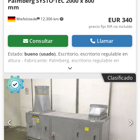
Palmberg
SYSTO·TEC 2000 x 800
mm
EUR 340
Wiefelstede
12.306 km
precio fijo IVA no incluído
Consultar
Llamar
Estado:
bueno (usado)
, Escritorio, escritorio regulable en
altura - Fabricante: Palmberg, escritorio regulable en
altura - Sin herramientas: ajuste de altura mediante
elementos de ajuste giratorios - Ancho: 2000 mm -
Clasificado
Profundidad: 800 mm - Altura: 680-760 mm - Cantidad: 6
escritorios disponibles - Precio: por unidad - Dimensiones:
A/P/A 2000/800/720 mm Dodpfxsttim Hs Akiekr - Peso: 43
kg/unidad.