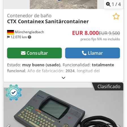
1
/
4
Contenedor de baño
CTX Containex
Sanitärcontainer
EUR 8.000
Mönchengladbach
EUR 9.500
12.070 km
precio fijo IVA no incluído
Consultar
Llamar
Estado:
muy bueno (usado)
, Funcionalidad:
totalmente
funcional
, Año de fabricación:
2024
, longitud del
contenedor:
20 ft
, color:
azul
, número de
máquina/vehículo:
022499722
, Equipamiento:
agua
Clasificado
caliente, cuarto de baño, ducha, iluminación
,
Equipamiento: 6 uds. refuerzos de pared 2 uds. ventanas
sanitarias con mecanismo abatible Altura de parapeto:
1525 mm sobre el nivel superior del suelo (FOK)
Dimensiones exteriores del marco: 652x714 mm Apertura
útil de la ventana: 590x528 mm Acristalamiento aislante
con relleno de gas 1 ud. puerta exterior de acero Medida