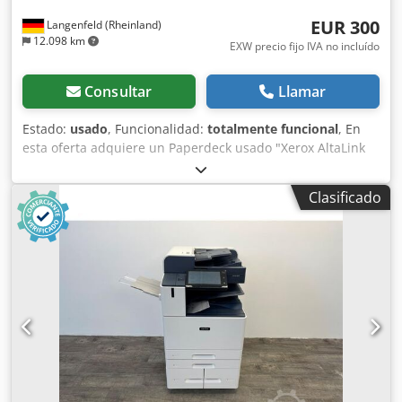
EUR 300
Langenfeld (Rheinland)
12.098 km
EXW precio fijo IVA no incluído
Consultar
Llamar
Estado:
usado
, Funcionalidad:
totalmente funcional
, En
esta oferta adquiere un Paperdeck usado "Xerox AltaLink
C81xx" Objeto de la venta: 1 x Paperdeck Xerox AltaLink
C81xx como accesorio Estado: Dksdpfx Akowymkvjisr Se
Clasificado
trata de un dispositivo usado, que puede mostrar signos
de uso (pequeños arañazos o amarilleamientos). El
dispositivo ha sido probado y es funcional. Embalaje y
envío: Puede ver el dispositivo durante nuestro horario
comercial. ¡Por favor, concierte una cita! Embalaje
marítimo y envío internacional disponibles bajo consulta.
Para más información, no dude en ponerse en contacto
con nosotros personalmente.