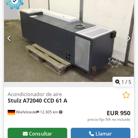
de extracción, 170 m³ 2 uds. calefactores ventiladores 2 kW
1
/
5
Acondicionador de aire
Stulz
A72040 CCD 61 A
EUR 950
Wiefelstede
12.305 km
precio fijo IVA no incluído
Consultar
Llamar