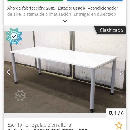
Año de fabricación:
2009
, Estado:
usado
, Acondicionador
de aire, sistema de climatización -Entrega: en su estado
actual, tal como se ha inspeccionado -Carcasa, panel
trasero: ligeramente deformado en la parte superior
Clasificado
Dodpofl N Drjfx Akiokr -Stulz: MINISpace EC, sistema de
refrigeración para salas, modelo CCD 61 A -Potencia:
aproximadamente 6,8 kW -Dimensiones: 600/670/A2250
mm -Peso: 172 kg
1
/
6
Escritorio regulable en altura