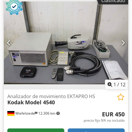
Clasificado
para impresora de inyección de tinta -Estado: sin
comprobar, mensaje en pantalla -El equipo debe ser
limpiado- -Entrega: en estado actual según inspección -
Fabricante: Keyence, impresora inkjet con accesorios -Tipo:
MK-G1000 -Pantalla táctil: MK-P5 -Componentes/accesorios
individuales: véanse fotos -Oferta/precio: conjunto
completo -Dimensiones de transporte: 465/380/alto 630
mm Djdpfx Akeykpg Toiekr -Peso: 58 kg
1
/
12
Analizador de movimiento EKTAPRO HS
Kodak
Model 4540
EUR 450
Wiefelstede
12.306 km
precio fijo IVA no incluído