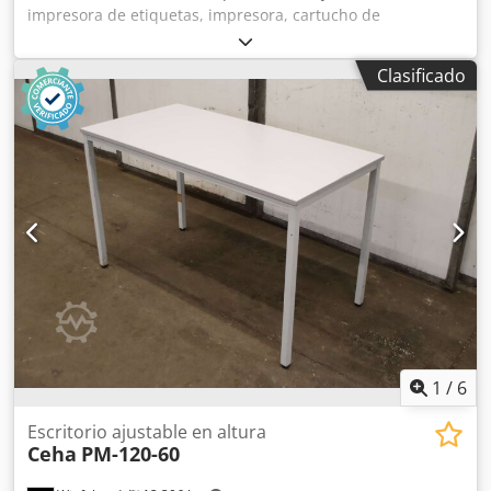
impresora de etiquetas, impresora, cartucho de
impresora, cartucho de tinta - Entrega: en el estado actual,
tal como fue inspeccionado - CAD: Fabricante: REA
Clasificado
Elektronik, cartucho de tinta REA JET HR Multiple Black .:
054.980.201 - Color: negro - Cantidad: 39 cartuchos
disponibles - Precio: por unidad - Dimensiones de la caja:
120/60/Al25 mm - Peso: 0,1 kg Djdpfx Aksywr Unjiokr
1
/
6
Escritorio ajustable en altura
Ceha
PM-120-60