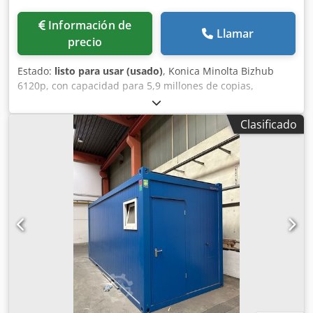
Información de
Llamar
precio
Estado:
listo para usar (usado)
, Konica Minolta Bizhub
6120p, con capacidad para 5,9 millones de copias,
totalmente equipada, en buen estado, probada y lista para
imprimir. Equipamiento: - PF 710 - RU 510 - FS 532 Como
Clasificado
empresa con experiencia en la venta de fotocopiadoras
usadas, hemos desarrollado una gran experiencia en el
embalaje y el envío en palés o contenedores, para
garantizar que nuestros clientes reciban máquinas en
perfectas condiciones. Djdezh Hn Ispfx Akijkr Nuestra
empresa ofrece la gama más amplia de fotocopiadoras de
producción y gestiona envíos a nivel mundial a petición del
cliente. No dude en ponerse en contacto con nosotros para
obtener más información.