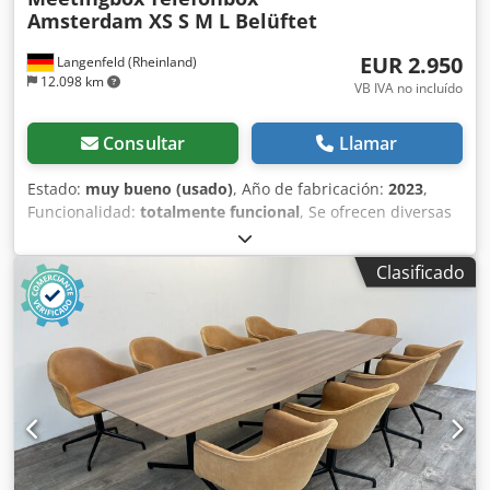
Amsterdam XS S M L Belüftet
EUR 2.950
Langenfeld (Rheinland)
12.098 km
VB IVA no incluído
Consultar
Llamar
Estado:
muy bueno (usado)
, Año de fabricación:
2023
,
Funcionalidad:
totalmente funcional
, Se ofrecen diversas
cabinas de conferencia/cabinas de reuniones/cabinas
telefónicas de alta calidad en buen estado. El precio
Clasificado
indicado en el anuncio se refiere a una cabina telefónica
Amsterdam XS, precio neto en fábrica. Con gusto le
elaboraremos una oferta personalizada. Si adquiere varias
unidades, le ofreceremos condiciones especiales. Todas
las cabinas tienen dos lados cerrados y los lados restantes
están hechos de vidrio. Cada cabina está equipada con
iluminación LED regulable, ventilación ajustable y tomas
de corriente de 230 V y USB-C. Disponibles: 4x Amsterdam
XS: 128x128x240 cm (disponible factura original, precio de
venta original: 6.529 € por unidad), aquí disponible por