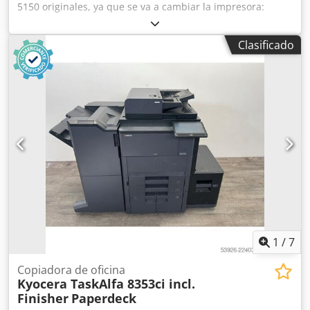
5150 originales, ya que se va a cambiar la impresora:
Dkodpfjzruuqox Akier 3 cartuchos negros 3 cartuchos
amarillos 2 cartuchos cian 3 cartuchos magenta Se venden
Clasificado
con factura, con pago por adelantado. Se pretende
obtener el 60 % del precio de venta original.
1
/
7
Copiadora de oficina
Kyocera TaskAlfa 8353ci incl.
Finisher
Paperdeck