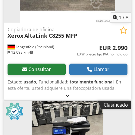
1
/
8
Copiadora de oficina
Xerox
AltaLink C8255 MFP
EUR 2.990
Langenfeld (Rheinland)
12.098 km
EXW precio fijo IVA no incluído
Consultar
Llamar
Estado:
usado
, Funcionalidad:
totalmente funcional
, En
esta oferta, usted adquiere una fotocopiadora usada,
modelo "Xerox AltaLink C8255 MFP". Objeto de la venta: 1
unidad de Xerox AltaLink C8255 MFP Lecturas del contador:
Clasificado
Total en blanco y negro: aprox. 1.795 impresiones Total en
color: aprox. 3.634 impresiones Total: aprox. 5.429
impresiones Dkjdpfjzb Akyex Akijr Estado: Esta oferta
corresponde a un dispositivo usado que podría presentar
señales de uso (pequeños arañazos o decoloraciones). El