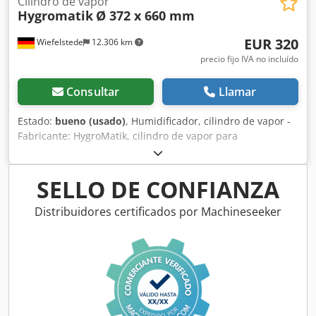
Cilindro de vapor
Hygromatik
Ø 372 x 660 mm
EUR 320
Wiefelstede
12.306 km
precio fijo IVA no incluído
Consultar
Llamar
Estado:
bueno (usado)
, Humidificador, cilindro de vapor -
Fabricante: HygroMatik, cilindro de vapor para
humidificadores de vapor / generadores de vapor Dkjdpfx
Akjpb Ea Esijr -Tipo: sin especificación de tipo -Accesorios:
incl. 6x componentes eléctricos / 1x electrónica de sensor
SELLO DE CONFIANZA
incorporada, ver fotos -Cantidad: 2x depósitos disponibles
-Precio: por unidad -Dimensiones: Ø 372 x 660 mm -Peso:
Distribuidores certificados por Machineseeker
7,6 kg