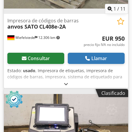
1
/
11
Impresora de códigos de barras
anvos SATO
CL408e-2A
EUR 950
Wiefelstede
12.306 km
precio fijo IVA no incluído
Consultar
Llamar
Estado:
usado
, Impresora de etiquetas, impresora de
códigos de barras, impresora, sistema de etiquetado para
logística Dodpfxedvnbqe Akijkr -Etiquetadora Anvos,
modelo PB 101, tipo FlagTag: HA101FTS -Impresora de
Clasificado
códigos de barras, fabricante SATO, tipo: CL408e-2A -
Ancho máximo de impresión: 110 mm -Dimensiones:
880/560/1365 mm (alto) -Peso: 104 kg