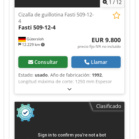
1
/
12
Cizalla de guillotina Fasti 509-12-
4
Fasti
509-12-4
EUR 9.800
Gütersloh
12.229 km
precio fijo IVA no incluído
Consultar
Llamar
Estado:
usado
, Año de fabricación:
1992
,
Longitud máxima de corte: 1250 mm Espesor
máximo de chapa: 4 mm acero Dedpfjy Dcdtex
Acqokr Tope trasero controlado Tope lateral y
extensiones de mesa Limitador de longitud de
Clasificado
corte Iluminación del borde de corte Barrera
fotoeléctrica para la protección de la zona
trasera Cuchillas afiladas Peso aprox. 2800 kg