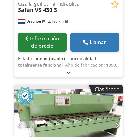
Cizalla guillotina hidráulica
Safan
VS 430 3
Drachten
12.188 km
Información
Llamar
de precio
Estado:
bueno (usado)
, Funcionalidad:
totalmente funcional
, Año de fabricación:
1990
,
Cizalla de chapa Safan usada con dispositivo de
evacuación Dedpfxjyzgdro Acqokr Tipo: VS 430 3
Capacidad: 4300 x 3 mm Tope trasero regulable
Clasificado
eléctricamente Ángulo de corte y separación de
cuchillas ajustables manualmente Equipada con
sistema de elevación / evacuación en la parte
trasera