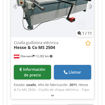
1
/
11
Cizalla guillotina eléctrica
Hesse & Co
MS 2504
Oberweis
12.282 km
Información
Llamar
de precio
Estado:
usado
, Año de fabricación:
2011
, Hesse
& Co MS 2504 - Cizalla de chapa eléctrica - Tope
trasero eléctrico de 750 mm - Ajuste manual del
espacio de corte - 1 juego de cuchillas de
repuesto - Manual de instrucciones - Año de