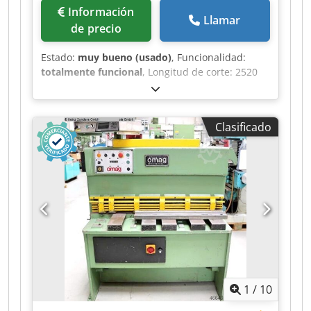
Información
Llamar
de precio
Estado:
muy bueno (usado)
, Funcionalidad:
totalmente funcional
, Longitud de corte: 2520
mm Espesor de chapa a 400N/mm²: 4,0 mm
Carreras por minuto: 47 Tope trasero aprox.: 750
mm Profundidad del cuello: 350 mm . ¡Muy buen
Clasificado
estado original! . Equipamiento: Tope lateral
izquierdo, 750 mm Ajuste de holgura de corte
Tope trasero con nonio y lupa (y luz) Protección
contra sobrecarga . Otros: Ambas cuchillas están
afiladas y aún no han sido suplementadas Los
cilindros están secos Dkedpfx Acsy Rf T Reqor
1
/
10