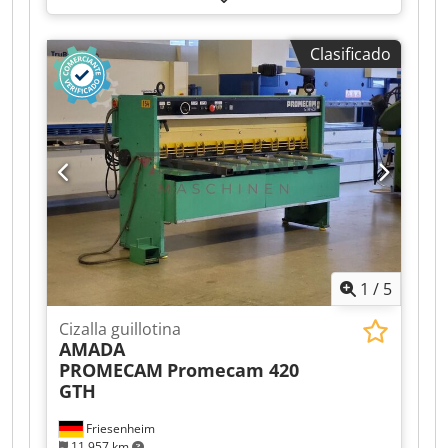
Control CNC
, grado de automatización:
manual
,
tipo de accionamiento:
hidráulico
, anchura de
Clasificado
trabajo:
1.030 mm
, espesor de chapa (máx.):
2
mm
, espesor chapa acero (máx.):
2 mm
, tensión
de entrada:
380 V
, corriente de entrada:
13 A
,
frecuencia de entrada:
50 Hz
, tensión de control:
220 V
, Cizalla de guillotina usada Fasti, modelo
506/10/2,5, año de fabricación 1969 Dodsy
Hhiaspfx Acqskr
1
/
5
Cizalla guillotina
AMADA
PROMECAM
Promecam 420
GTH
Friesenheim
11.957 km