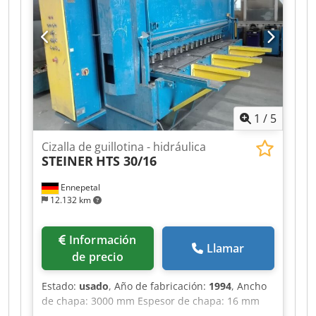
trasera y parada de emergencia en la parte
delantera. La máquina dispone de un sistema de
elevación para el material cortado y una bandeja
de recogida (no aparece en las fotos).
1
/
5
Cizalla de guillotina - hidráulica
STEINER
HTS 30/16
Ennepetal
12.132 km
Información
Llamar
de precio
Estado:
usado
, Año de fabricación:
1994
, Ancho
de chapa: 3000 mm Espesor de chapa: 16 mm
Distancia entre montantes: 3200 mm Saliente: