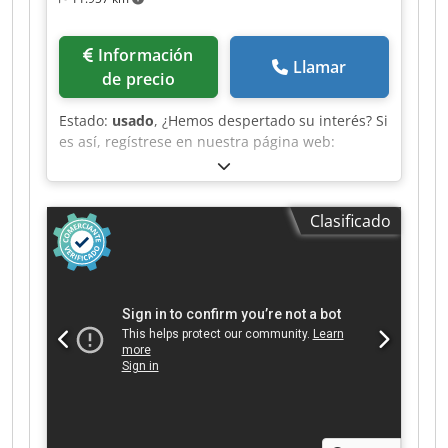
Información
Llamar
de precio
Estado:
usado
, ¿Hemos despertado su interés? Si
es así, regístrese en nuestra página web:
¡estaremos encantados de recibir noticias suyas!
Su equipo de Maschinen Besmann Dkodpfxoy
Efpns Acqer Tenemos a la venta una Amada
Clasificado
Promecam GTH 420, fabricada en Francia.
Debido a su tamaño, también cabe en un taller
más pequeño. Cizalla guillotina Amada
Promecam 420 GTH Fabricante: Amada Tipo:
Promecam 420 GTH Estado: usada longitud de
corte: 2000 mm Espesor del material: 4 mm en
acero Tope trasero: eléctrico, 750 mm Potencia
del motor: 5,5 KW Peso: aprox. 3300 kg