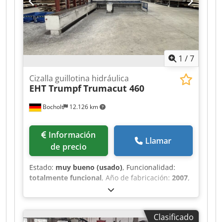
1
/
7
Cizalla guillotina hidráulica
EHT Trumpf
Trumacut 460
Bocholt
12.126 km
Información
Llamar
de precio
Estado:
muy bueno (usado)
, Funcionalidad:
totalmente funcional
, Año de fabricación:
2007
,
número de máquina/vehículo:
108461
, Cizalla
hidráulica EHT Trumpf, modelo TrumaCut 460
ancho de trabajo: 6050 mm espesor máximo de
Clasificado
la chapa: 4 mm (acero) control CNC Cybelec, tipo