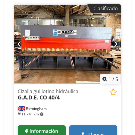
Clasificado
1
/
5
Cizalla guillotina hidráulica
G.A.D.E.
CO 40/4
Birmingham
11.741 km
Información
Llamar