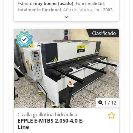
Estado:
muy bueno (usado)
, Funcionalidad:
totalmente funcional
, Año de fabricación:
2003
,
CÍZALLA BL Dedpezfptbsfx Acqokr 3000 X 3 /4 X
200 HIDRÁULICA CON SISTEMA DE AJUSTE
MOTORIZADO MÁQUINA USADA, EN PERFECTO
Clasificado
ESTADO DE FUNCIONAMIENTO
1
/
12
Cizalla guillotina hidráulica
EPPLE
E-MTBS 2.050-4,0 E-
Line