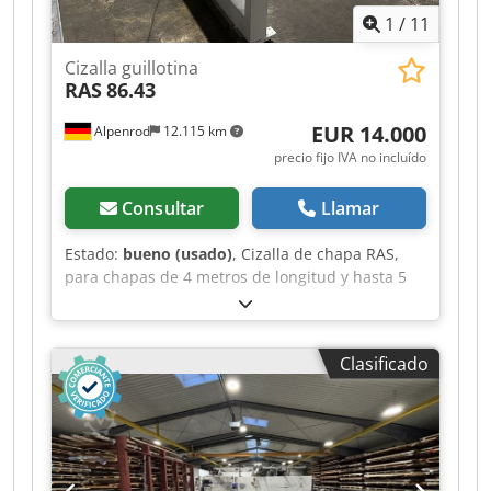
1
/
11
Cizalla guillotina
RAS
86.43
EUR 14.000
Alpenrod
12.115 km
precio fijo IVA no incluído
Consultar
Llamar
Estado:
bueno (usado)
, Cizalla de chapa RAS,
para chapas de 4 metros de longitud y hasta 5
mm de espesor, en buen estado y con función
de retención. Dodpfx Aszgf Uqscqskr
Clasificado