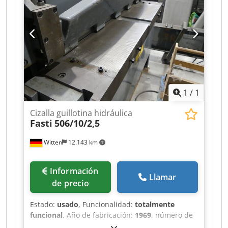
1
/
1
Cizalla guillotina hidráulica
Fasti
506/10/2,5
Witten
12.143 km
Información
Llamar
de precio
Estado:
usado
, Funcionalidad:
totalmente
funcional
, Año de fabricación:
1969
, número de
máquina/vehículo:
506/10/2,5
, tipo de control: