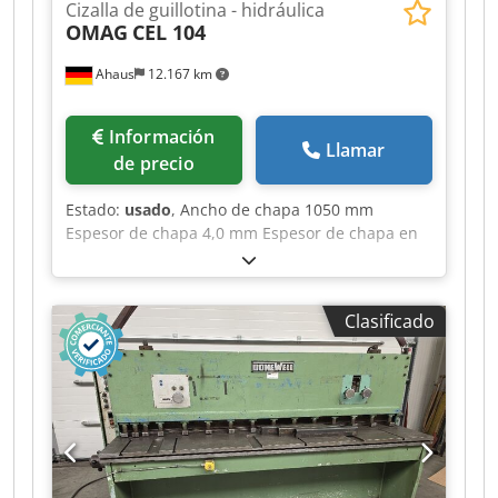
Cizalla de guillotina - hidráulica
OMAG
CEL 104
Ahaus
12.167 km
Información
Llamar
de precio
Estado:
usado
, Ancho de chapa 1050 mm
Espesor de chapa 4,0 mm Espesor de chapa en
acero inoxidable 3,0 mm Distancia entre
montantes 1200 mm Longitud de cuchilla 1150
mm Carreras 46 - 69 ciclos/min Ángulo de corte
Clasificado
1,30° Control convencional Capacidad de aceite
100 l Potencia total requerida 5,68 kW Peso 1100
kg Procedente de un taller de mantenimiento
Estado bien cuidado (!!) Equipamiento: - Cizalla
guillotina robusta electrohidráulica para chapa -
Topes traseros motorizados eléctricos * Husillo
de recirculación de bolas sin juego para tope
trasero * Velocidad de desplazamiento 100