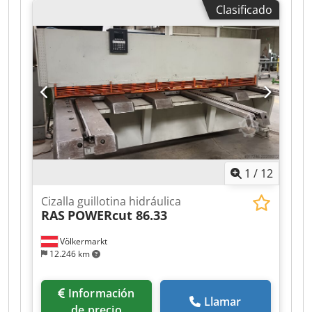
Clasificado
fabricación: 2011 Datos técnicos - Capacidad de
corte: 4 mm - Longitud de corte: 2550 mm
Dkjdpfxszi A Rus Acqjr - Ángulo de corte: 1° 30' -
Número de ciclos por minuto: 42 - Ancho de la
mesa: 450 mm - Altura de la mesa: 800 mm -
Tope trasero (longitud máxima): 750 / 100 mm -
Potencia del motor: 7,5 kW - Tensión de
funcionamiento: 400 V - Dimensiones (ancho x
alto x profundidad): 3050 x 1330 x 2260 mm -
Peso: 3300 kg
1
/
12
Cizalla guillotina hidráulica
RAS
POWERcut 86.33
Völkermarkt
12.246 km
Información
Llamar
de precio