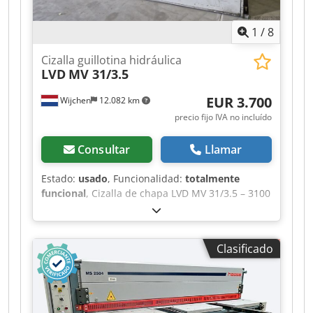
1
/
8
Cizalla guillotina hidráulica
LVD
MV 31/3.5
EUR 3.700
Wijchen
12.082 km
precio fijo IVA no incluído
Consultar
Llamar
Estado:
usado
, Funcionalidad:
totalmente
funcional
, Cizalla de chapa LVD MV 31/3.5 – 3100
× 3,5 mm – Cizalla tipo guillotina Fabricante: LVD
Company, Gullegem (Bélgica) Modelo: MV 31/3.5
Dodpfx Acszi Hhwjqskr Longitud máxima de
Clasificado
corte: 3100 mm Espesor máximo de la chapa
(acero): 3,5 mm Accionamiento: hidráulico Tope
trasero: eléctrico, 750 mm Peso de la máquina:
aprox. 4000 kg Dimensiones: aprox. 4000 × 1800
× 1600 mm