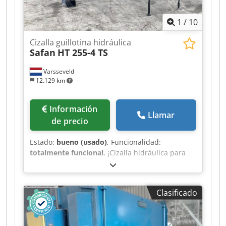
1
/
10
Cizalla guillotina hidráulica
Safan
HT 255-4 TS
Varsseveld
12.129 km
Información
Llamar
de precio
Estado:
bueno (usado)
, Funcionalidad:
totalmente funcional
, ¡Cizalla hidráulica para
chapa Safan HT 255-4 TS en un estado único! ¡La
mesa de trabajo apenas muestra signos de uso
por las chapas procesadas! Capacidad: 4 mm en
Clasificado
2550 mm Manejo sencillo, tope trasero preciso
con ajuste digital. Dkedpfxoy Ulias Acqer
Equipada con protección de entrada por la parte