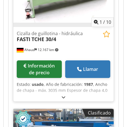
1
/
10
Cizalla de guillotina - hidráulica
FASTI
TCHE 30/4
Ahaus
12.167 km
Información
Llamar
de precio
Estado:
usado
, Año de fabricación:
1987
, Ancho
de chapa - máx. 3035 mm Espesor de chapa 4,0
mm ST Espesor de chapa 2,5 mm VA Espesor de
chapa 6,0 mm ALU Número de carreras - bajo
carga 20 carreras/min Ángulo de corte 1,7°
Clasificado
Altura de trabajo 900 mm Control ELGO Potencia
total requerida 8,5 kW Peso de la máquina
aprox. 4400 kg Dimensiones L-A-H 3416 x 2250 x