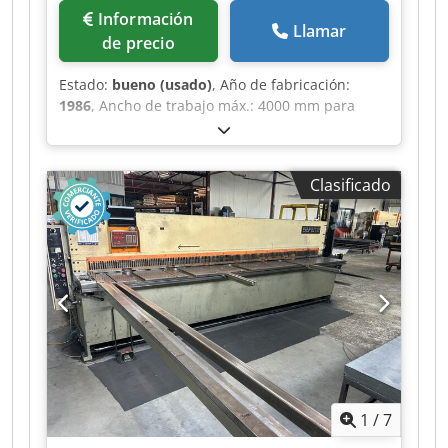
Información
Llamar
de precio
Estado:
bueno (usado)
, Año de fabricación:
1986
, Ancho de trabajo máx.: 4000 mm para
chapas con resistencia de 40 kg hasta: 3 mm
ancho de mesa: 470 mm ajuste tope trasero:
1000 mm ángulo de corte fijo: 1°30' salida del
Clasificado
bastidor: 200 mm accionamiento hidráulico: 380
V, 7,5 kW Dksdjy A Eg Ujpfx Acqor espacio
requerido: 4650 x 1830 x 1420 mm (alto) peso:
5,7 t
1
/
7