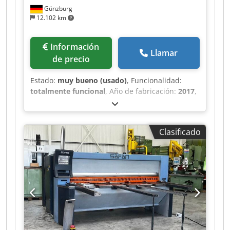
Günzburg
12.102 km
Información
Llamar
de precio
Estado:
muy bueno (usado)
, Funcionalidad:
totalmente funcional
, Año de fabricación:
2017
,
Ancho de chapa: 2050 mm Espesor de chapa: 4
mm Carrera: 41 mm/min Dksdpfjzbarnox Acqjr
Altura de mesa: 850 mm Peso de la máquina
Clasificado
aprox.: 2.900 kg Dimensiones: 2700 x 2200 x 1400
mm