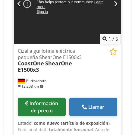
1
/
5
Cizalla guillotina eléctrica
pequeña ShearOne E1500x3
CoastOne
ShearOne
E1500x3
Burkardroth
12.208 km
Información
Llamar
de precio
Estado:
como nuevo (artículo de exposición)
,
Funcionalidad:
totalmente funcional
, Año de