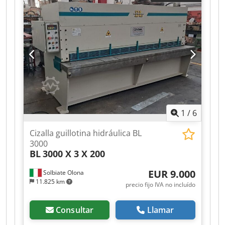
DNC 60-GS sistema neumático de sujeción de la
chapa tope trasero motorizado ajuste
automático de la separación de corte ajuste
automático del ángulo Dsdpezf Ifiefx Acqskr tope
lateral: 6000 mm
1
/
6
Cizalla guillotina hidráulica BL
3000
BL
3000 X 3 X 200
EUR 9.000
Solbiate Olona
11.825 km
precio fijo IVA no incluído
Consultar
Llamar