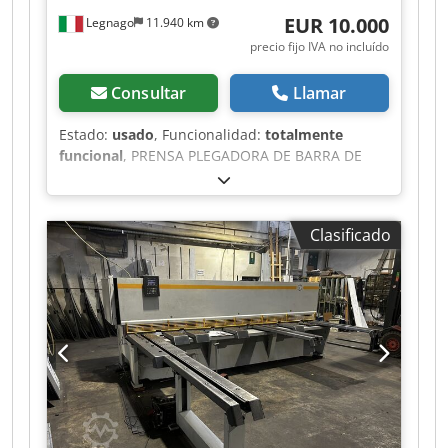
en el lugar designado, el comprador asumirá
EUR 10.000
Legnago
11.940 km
todos los costos y riesgos, incluida la carga, el
precio fijo IVA no incluído
transporte y los trámites aduaneros».
Consultar
Llamar
Estado:
usado
, Funcionalidad:
totalmente
funcional
, PRENSA PLEGADORA DE BARRA DE
TORSION, 2500 x 40 T, usada, revisada y
adaptada a la normativa vigente, modelo OMAG
PI 4020. FUNCIONA ÚNICAMENTE A VELOCIDAD
Clasificado
LENTA, para un uso conforme a la normativa sin
fotocélulas. Instalación eléctrica nueva, máquina
revisada y CUCHILLA SUPERIOR Y PRISMA
INFERIOR CON 5 CANALES, rectificados con 2
posicionadores traseros ajustables
manualmente. Dkodpezhknljfx Acqer