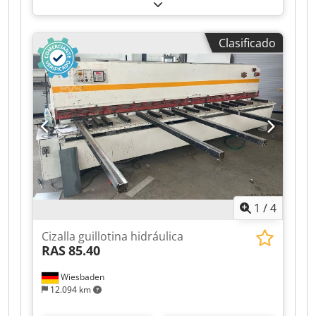
fabricación:
2026
, horas de funcionamiento:
10
h
, número de máquina/vehículo:
SO151003
,
espesor de chapa (máx.):
3 mm
, duración de la
Clasificado
garantía:
36 meses
, longitud de corte (máx.):
1.500 mm
, tope lateral:
1.000 mm
,
Equipamiento:
Marcado CE, documentación /
manual, llave de escuadra, mando a distancia
de pie, parada de emergencia, protección de
dedos
, Cizalla guillotina eléctrica ShearOne
E1500x3 CoastOne - Fabricado en Finlandia
Cizalla guillotina eléctrica ShearOne 15 -
Fabricada en Finlandia 1500 mm x 3 mm Djdjy A
Nt Espfx Acqekr Control de pantalla táctil TC15:
sujeción de chapa metálica, ajuste automático
1
/
4
del espacio de corte
Cizalla guillotina hidráulica
RAS
85.40
Wiesbaden
12.094 km