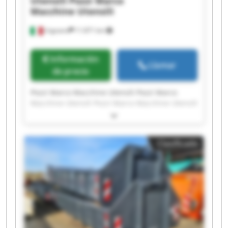
Utensili
Pozzi Marco
Macchine Utensili
Urgnano
11.871 km
Información
Llamar
de precio
Pozzi Marco Macchine Utensili Pozzi Marco
Macchine Utensili Pozzi Marco Macchine Utensili
Pozzi Marco Macchine Utensili Pozzi Marco
Macchine Utensili Pozzi Marco Macchine Utensili
Pozzi Marco Macchine Utensili Pozzi Marco
Clasificado
Macchine Utensili Pozzi Marco Macchine Utensili
Pozzi Marco Macchine Utensili Pozzi Marco
Macchine Utensili Pozzi Marco Macchine Utensili
Pozzi Marco Macchine Utensili Pozzi Marco
Macchine Utensili Pozzi Marco Macchine Utensili
Pozzi Marco Macchine Utensili Pozzi Marco
Macchine Utensili Pozzi Marco Macchine Utensili
Pozzi Marco Macchine Utensili Pozzi Marco