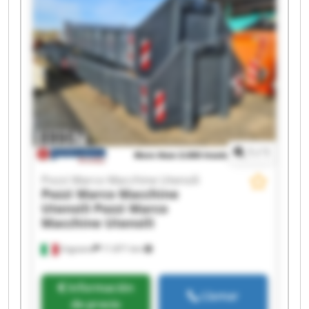
Pozzi Marco Macchine Utensili Pozzi Marco
Macchine Utensili Pozzi Marco Macchine Utensili
Pozzi Marco Macchine Utensili Pozzi Marco
Macchine Utensili Pozzi Marco Macchine Utensili
Pozzi Marco Macchine Utensili Pozzi Marco
Macchine Utensili Pozzi Marco Macchine Utensili
Pozzi Marco Macchine Utensili Pozzi Marco
Macchine Utensili
1
/
1
Pozzi Marco Macchine Utensili
Pozzi Marco Macchine
Utensili
Pozzi Marco
Macchine Utensili
Urgnano
11.871 km
Información
Llamar
de precio