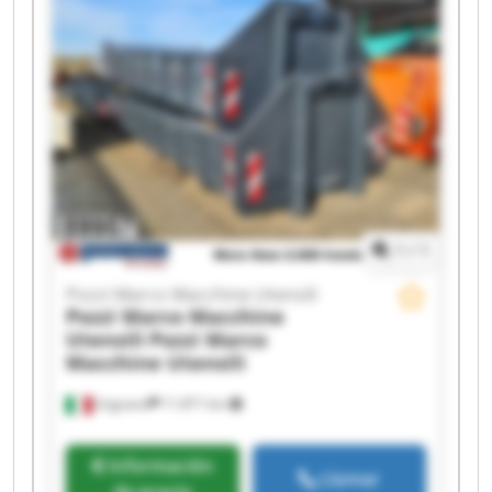
Pozzi Marco Macchine Utensili Pozzi Marco
Macchine Utensili Pozzi Marco Macchine Utensili
Pozzi Marco Macchine Utensili Pozzi Marco
Macchine Utensili Pozzi Marco Macchine Utensili
Pozzi Marco Macchine Utensili Pozzi Marco
Macchine Utensili Pozzi Marco Macchine Utensili
Pozzi Marco Macchine Utensili Pozzi Marco
Macchine Utensili
1
/
1
Pozzi Marco Macchine Utensili
Pozzi Marco Macchine
Utensili
Pozzi Marco
Macchine Utensili
Urgnano
11.871 km
Información
Llamar
de precio