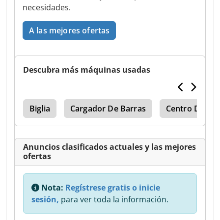
necesidades.
A las mejores ofertas
Descubra más máquinas usadas
ado
Biglia
Cargador De Barras
Centro De Fr
Anuncios clasificados actuales y las mejores
ofertas
Nota:
Regístrese gratis o inicie
sesión,
para ver toda la información.