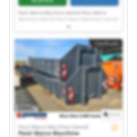
Pozzi Marco Macchine Utensili Pozzi Marco
Macchine Utensili Pozzi Marco Macchine Utensili
Pozzi Marco Macchine Utensili Pozzi Marco
Macchine Utensili Pozzi Marco Macchine Utensili
Pozzi Marco Macchine Utensili Pozzi Marco
Clasificado
Macchine Utensili Pozzi Marco Macchine Utensili
Pozzi Marco Macchine Utensili Pozzi Marco
Macchine Utensili Pozzi Marco Macchine Utensili
Pozzi Marco Macchine Utensili Pozzi Marco
Macchine Utensili Pozzi Marco Macchine Utensili
Pozzi Marco Macchine Utensili Pozzi Marco
Macchine Utensili Pozzi Marco Macchine Utensili
Pozzi Marco Macchine Utensili Pozzi Marco
Macchine Utensili
1
/
1
Pozzi Marco Macchine Utensili
Pozzi Marco Macchine