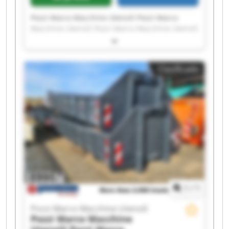
Pozzi Marco Macchine Utensili Pozzi Marco
Macchine Utensili Pozzi Marco Macchine Utensili
Pozzi Marco Macchine Utensili Pozzi Marco
Macchine Utensili Pozzi Marco Macchine Utensili
Pozzi Marco Macchine Utensili Pozzi Marco
Clasificado
Macchine Utensili Pozzi Marco Macchine Utensili
Pozzi Marco Macchine Utensili Pozzi Marco
Macchine Utensili Pozzi Marco Macchine Utensili
Pozzi Marco Macchine Utensili Pozzi Marco
Macchine Utensili Pozzi Marco Macchine Utensili
Pozzi Marco Macchine Utensili Pozzi Marco
Macchine Utensili Pozzi Marco Macchine Utensili
Pozzi Marco Macchine Utensili Pozzi Marco
Macchine Utensili
1
/
1
Pozzi Marco Macchine Utensili
Pozzi Marco Macchine