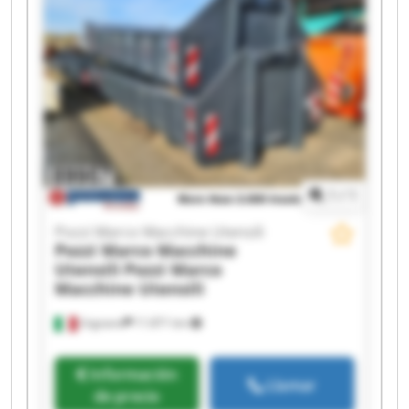
Pozzi Marco Macchine Utensili Pozzi Marco
Macchine Utensili Pozzi Marco Macchine Utensili
Pozzi Marco Macchine Utensili Pozzi Marco
Macchine Utensili Pozzi Marco Macchine Utensili
Pozzi Marco Macchine Utensili Pozzi Marco
Macchine Utensili Pozzi Marco Macchine Utensili
Pozzi Marco Macchine Utensili Pozzi Marco
Macchine Utensili
1
/
1
Pozzi Marco Macchine Utensili
Pozzi Marco Macchine
Utensili
Pozzi Marco
Macchine Utensili
Urgnano
11.871 km
Información
Llamar
de precio