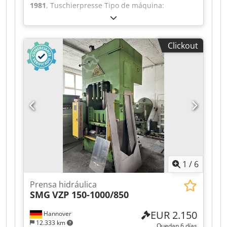
Ahajha
1981
, Tuschierpresse Tipo de máquina:
Tuschierpresse Reis TUS 90 Año de construcción:
1981 Dotación Schließkraft: 1.000 kN
Chodjzkbtkopfx Ahaja Motor: 380 V Max.
Clickout
Belastungen: untere Aufspannplatte: 7.000 kg
obere Abschwenkplatte: 3.500 kg
1
/
6
Prensa hidráulica
SMG
VZP 150-1000/850
EUR 2.150
Hannover
12.333 km
Quedan 6 días