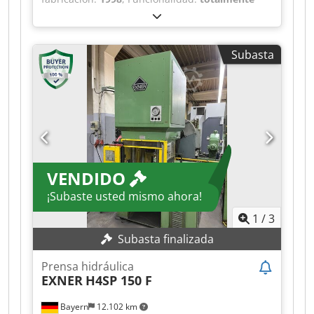
Sujeto a reservas Este lote se subastará sujeto a
funcional
, fuerza de prensado:
250 t
, carrera:
reservas. Una vez finalizada la subasta, el
400 mm
, distancia entre rodales:
1.350 mm
,
vendedor comunicará en un plazo de 2 semanas
altura de instalación:
600 mm
,
si la oferta más alta es aceptada o no. Le
Subasta
ESPECIFICACIONES TÉCNICAS Fuerza de presión:
informaremos a la brevedad.
250 t Distancia entre columnas: 1.350 mm
Recorrido: 400 mm Altura de instalación: 600
mm Dimensiones de la mesa: 1.250 x 800 mm
Espacio lateral: 640 mm Altura de la mesa: 800
mm Chsdpfx Ahszk E A Ajaoa DETALLES DE LA
MÁQUINA Dimensiones y peso Espacio
requerido (aprox.): 3.600 x 2.800 x 5.700 mm
VENDIDO
Peso de la máquina (aprox.): 36.000 kg
¡Subaste usted mismo ahora!
1
/
3
Subasta finalizada
Prensa hidráulica
EXNER
H4SP 150 F
Bayern
12.102 km