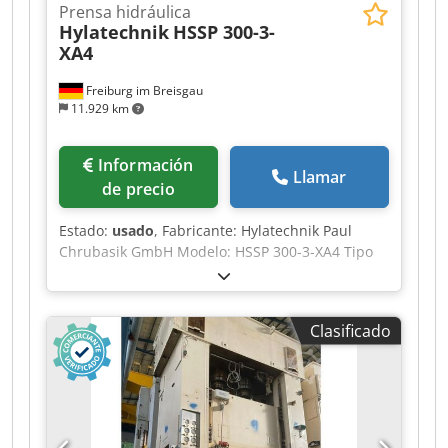
Prensa hidráulica
Hylatechnik
HSSP 300-3-
XA4
Freiburg im Breisgau
11.929 km
Información
Llamar
de precio
Estado:
usado
, Fabricante: Hylatechnik Paul
Chrubasik GmbH Modelo: HSSP 300-3-XA4 Tipo
de máquina: Prensa hidráulica Año de
fabricación: 2000 Estado: usada Fuerza de
prensado: 3.000 kN Fuerza de prensado: 300 t
Clasificado
Carrera: 300 mm Altura máxima de instalación:
800 mm Superficie de la mesa: 2.000 × 1.550 mm
Superficie del pistón: 2.000 × 1.540 mm Apertura
frontal: 2.000 mm Apertura lateral: 1.050 mm
Altura de la mesa: 800 mm Avance rápido: 340
mm/s Velocidad de trabajo 1: 32,5 mm/s