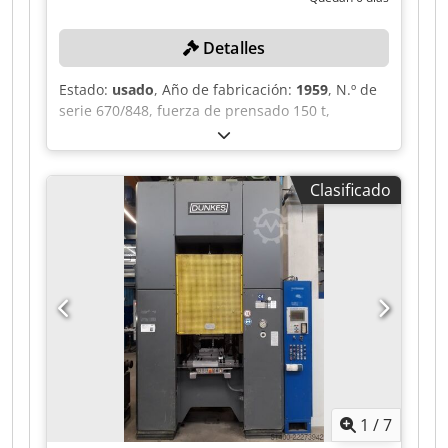
Detalles
Estado:
usado
, Año de fabricación:
1959
, N.º de
serie 670/848, fuerza de prensado 150 t,
recorrido de seguimiento 30 mm, tiempo de
seguimiento 190 ms, barrera de luz, fabricante
SICK, modelo LVU 1106-0021 +++ ¡Atención: la
Clasificado
máquina forma parte de una subasta en línea!
+++ Chodpfx Ahjzkav Doasa
1
/
7