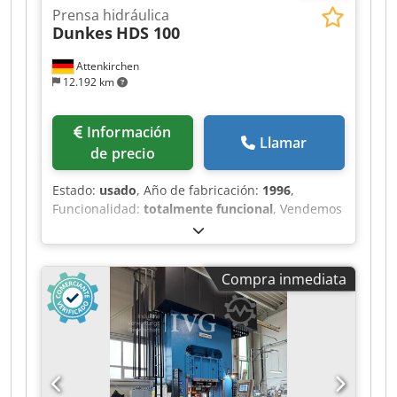
Prensa hidráulica
Dunkes
HDS 100
Attenkirchen
12.192 km
Información
Llamar
de precio
Estado:
usado
, Año de fabricación:
1996
,
Funcionalidad:
totalmente funcional
, Vendemos
nuestra prensa hidráulica usada Dunkes HDS
100: Fuerza de prensado: 1000 kN Recorrido del
pistón: 300 mm Altura de instalación: 400 mm
Compra inmediata
Altura de la mesa sobre el suelo: 950 mm
Dimensiones de la mesa (ancho x profundidad):
830 x 630 mm Dimensiones del pistón (ancho x
profundidad): 830 x 630 mm Diámetro del
agujero/diámetro del vástago del pistón: 50 mm
Dimensiones de la máquina (ancho x
profundidad x altura): 2120 x 1565 x 4000 mm