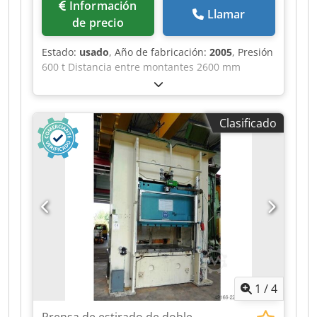
Información
Llamar
de precio
Estado:
usado
, Año de fabricación:
2005
, Presión
600 t Distancia entre montantes 2600 mm
Carrera 900 mm Distancia mesa/prensa, carrera
máx. arriba, ajuste arriba 1600 mm Superficie de
la mesa 2500 x 1730 mm Fuerza del cojín de
Clasificado
embutición en la mesa 250 t Chjdpozrptzofx
Ahasa Carrera del cojín de embutición en la
mesa 400 mm Superficie del cojín de embutición
en la mesa 2300 x 1300 mm Fuerza del cojín de
embutición en el émbolo 63 t Carrera del cojín
de embutición en el émbolo 160 mm Superficie
del cojín de embutición en el émbolo 1900 x
1300 mm Superficie del émbolo 2500 x 1730 mm
Paso lateral entre montantes 1100 mm
Capacidad de aceite 3500 l Potencia de
accionamiento 200,0 kW Dimensiones (AnxLxAl)
1
/
4
4,1 x 2,8 x 9,6 m Altura sobre el nivel del suelo
6,4 m Año de fabricación 1974 -