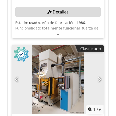
Detalles
Estado:
usado
, Año de fabricación:
1986
,
Funcionalidad:
totalmente funcional
, fuerza de
prensado:
150 t
, longitud total:
1.690 mm
, ancho
total:
1.440 mm
, altura total:
2.800 mm
, Sin
precio mínimo: ¡venta garantizada al precio más
Clasificado
alto! DETALLES TÉCNICOS Presión: 150 t Volumen
de aceite: 480 l Carrera de retorno: 30 mm
Chsdpfx Ahjzk A Ucsaea Distancia de seguridad:
180 mm DETALLES DE LA MÁQUINA Consumo
total de energía: 18,5 kW Dimensiones y peso
Dimensiones: 1440 x 1690 x 2800 mm Peso de la
máquina: aprox. 4200 kg
1
/
6