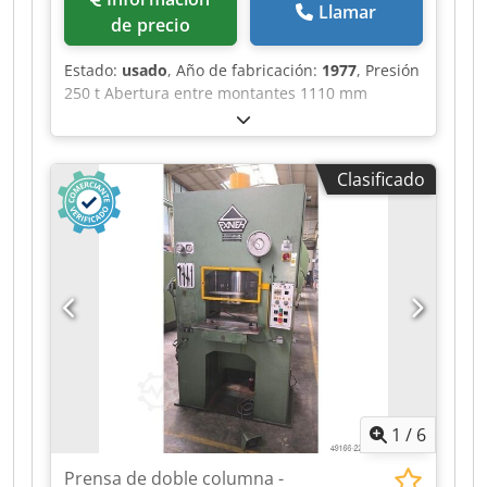
Llamar
de precio
Estado:
usado
, Año de fabricación:
1977
, Presión
250 t Abertura entre montantes 1110 mm
Carrera 250 mm Distancia mesa/émbolo,
máxima carrera arriba, ajuste arriba 500 mm
Superficie de la mesa 1100 x 900 mm Altura de
Clasificado
la mesa sobre el suelo 950 mm Paso lateral del
bastidor 690 mm Superficie del émbolo 1100 x
900 mm Capacidad de aceite 730 l Potencia
motriz 56,0 kW Dimensiones (AnxFxAl) 2,3 x 1,55
x 3,96 m Con accionamiento oleohidráulico,
control dependiente de presión/tiempo y
recorrido, amortiguación de golpe de corte, tope
de profundidad No se requiere foso de
cimentación Chjdpfxszrpths Ahaea
1
/
6
Prensa de doble columna -