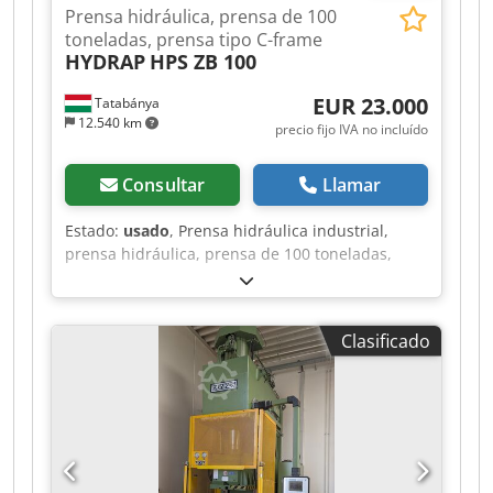
Prensa hidráulica, prensa de 100
toneladas, prensa tipo C-frame
HYDRAP
HPS ZB 100
EUR 23.000
Tatabánya
12.540 km
precio fijo IVA no incluído
Consultar
Llamar
Estado:
usado
, Prensa hidráulica industrial,
prensa hidráulica, prensa de 100 toneladas,
prensa hidráulica de marco en C, HYDRAP
PRESSEN HPS ZB 100, máquina usada.
Fabricante: HYDRAP PRESSEN GmbH
Clasificado
(Plüderhausen, Alemania), fabricante de primera
calidad de maquinaria de prensas industriales.
Codpfxszk Amrj Ahaeha Tipo: HPS ZB 100
Número de serie (Fabrik-Nr.): 6535 Año de
fabricación (Baujahr): 1991 Peso: 14 700 kg
Estado: Usada, diseño industrial de alta
resistencia Parámetros técnicos y de