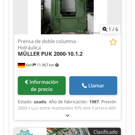
Con accionamiento oleohidráulico, limitación
superior e inferior de carrera, tope mecánico de
profundidad, control a dos manos y pedal.
Csdpfx Ajzrptbohaoha
1
/
6
Prensa de doble columna -
Hidráulica
MÜLLER
PUK 2000-10.1.2
Kehl
11.967 km
Información
Llamar
de precio
Estado:
usado
, Año de fabricación:
1987
, Presión
2000 t Luz entre montantes 975 mm Carrera 400
mm Distancia mesa/punzón, carrera máxima
superior, ajuste superior 1000 mm Superficie de
mesa 1015 x 1050 mm Altura de mesa sobre el
Clasificado
nivel del suelo 800 mm Extractor en la mesa 6,3 t