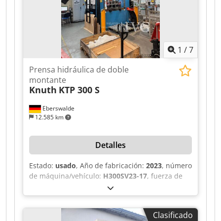
Capacidad de aceite: 650 litros Cedpfxjzi D R Aj
Ahaeha Velocidad de avance rápido o velocidad
de aproximación: 400 mm/s Control mediante
pantalla, tipo CNC50 Controlador PLC: S5-95U
1
/
7
Disponible según acuerdo. Venta sin garantía ni
derecho de devolución.
Prensa hidráulica de doble
montante
Knuth
KTP 300 S
Eberswalde
12.585 km
Detalles
Estado:
usado
, Año de fabricación:
2023
, número
de máquina/vehículo:
H300SV23-17
, fuerza de
prensado:
300 t
, carrera:
1.000 mm
, ancho de la
mesa:
1.000 mm
, longitud de la mesa:
1.200
mm
, peso total:
21.000 kg
, fuerza del cojín de
Clasificado
tracción:
130 t
, carrera del cojín de tracción:
300