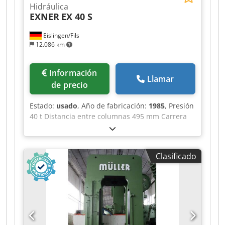
Hidráulica
EXNER
EX 40 S
Eislingen/Fils
12.086 km
Información
Llamar
de precio
Estado:
usado
, Año de fabricación:
1985
, Presión
40 t Distancia entre columnas 495 mm Carrera
150 mm Distancia mesa/pistón, carrera grande
arriba, ajuste arriba 300 mm Superficie de mesa
490 x 400 mm Apertura pasante en la mesa 50
Clasificado
mm Altura de mesa sobre el suelo 950 mm Paso
lateral entre columnas 155 mm Superficie del
pistón 150 mm Velocidad bajando 480 mm/s
Velocidad subiendo 480 mm/s Velocidad de
trabajo 20 mm/s Capacidad de aceite 115 l
Potencia de accionamiento 7,5 kW Peso 2,2 t
Espacio requerido (AnxPrxAl) 1,35 x 1,1 x 2,2 m