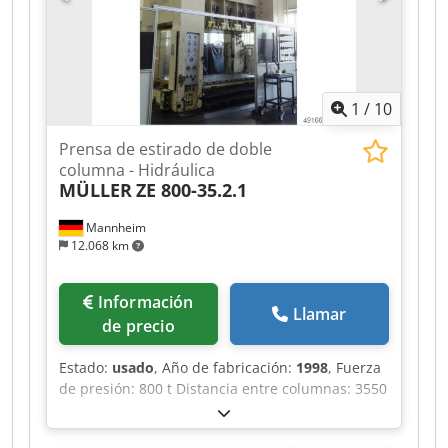
30,0 t Dimensiones (AnxLxAl) 3,0 x 2,9 x 4,4 m
Con accionamiento oleohidráulico, cojín de
arrastre hidráulico en la mesa Chsdpfszrptusx
Ahaea
1
/
10
Prensa de estirado de doble
columna - Hidráulica
MÜLLER
ZE 800-35.2.1
Mannheim
12.068 km
Información
Llamar
de precio
Estado:
usado
, Año de fabricación:
1998
, Fuerza
de presión: 800 t Distancia entre columnas: 3550
mm Recorrido: 1100 mm Distancia mesa/émbolo,
recorrido máximo superior, refuerzo superior: