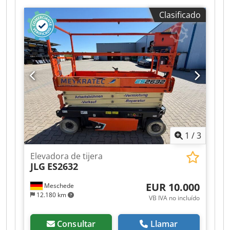
tipo de accionamiento:
Benzin
, ancho de
Clasificado
construcción:
1.140 mm
, altura de trabajo:
14.000 mm
, Plataforma elevadora de tijera
Codpfx Abozr Acie Noha Estado: lista para su uso
y en perfecto estado de funcionamiento Estado
técnico: muy bueno Tipo de batería: PzS Año de
fabricación de la batería: 2024
1
/
3
Elevadora de tijera
JLG
ES2632
EUR 10.000
Meschede
12.180 km
VB IVA no incluído
Consultar
Llamar