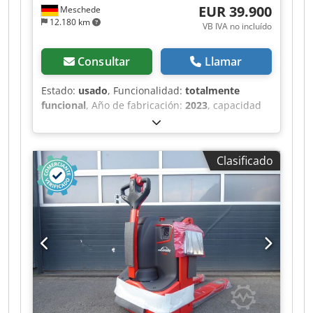
EUR 39.900
Meschede
12.180 km
VB IVA no incluído
Consultar
Llamar
Estado:
usado
, Funcionalidad:
totalmente
funcional
, Año de fabricación:
2023
, capacidad
de carga:
363 kg
, peso en vacío:
4.790 kg
, tipo de
combustible:
eléctrico
, longitud total:
3.530 mm
,
tipo de accionamiento:
Elektro
, ancho de
Clasificado
construcción:
1.760 mm
, altura de trabajo:
14.000 mm
, Plataforma elevadora articulada
Estado: lista para su uso y totalmente operativa
Estado técnico: muy bueno Chjdszr Ab Sspfx Ab
Nea Tipo de batería: PzS Año de fabricación de
la batería: 2023