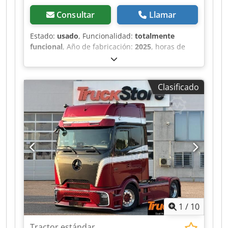
Consultar
Llamar
Estado:
usado
, Funcionalidad:
totalmente
funcional
, Año de fabricación:
2025
, horas de
funcionamiento:
1 h
, capacidad de carga:
1.300
kg
, altura de elevación:
195 mm
, tipo de
combustible:
eléctrico
, longitud de la horquilla:
Clasificado
1.150 mm
, peso en vacío:
145 kg
, longitud total:
380 mm
, tipo de accionamiento:
Elektro
, ancho
de construcción:
540 mm
, Carretilla elevadora
de bajo levantamiento Centro de gravedad de la
carga: 600 Tipo de mástil: Ninguno Estado
técnico: Nuevo Neumáticos delanteros, tipo:
Poliuretano Estado de los neumáticos
delanteros: 100 % Neumáticos traseros, tipo:
Poliuretano Chsdpfjzr Ah Eex Ab Nea Estado de
los neumáticos traseros: 100 % Voltaje de la
batería: 24 V Capacidad de la batería: 20 Ah
1
/
10
Descripción: Producto nuevo Control por
impulsos.
Tractor estándar