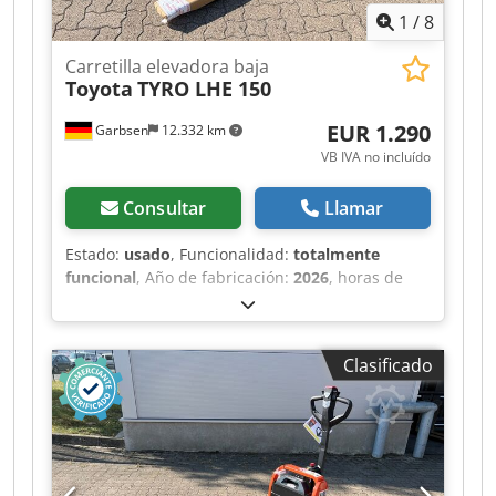
1
/
8
Carretilla elevadora baja
Toyota
TYRO LHE 150
EUR 1.290
Garbsen
12.332 km
VB IVA no incluído
Consultar
Llamar
Estado:
usado
, Funcionalidad:
totalmente
funcional
, Año de fabricación:
2026
, horas de
funcionamiento:
1 h
, capacidad de carga:
1.500
kg
, altura de elevación:
195 mm
, tipo de
combustible:
eléctrico
, longitud de la horquilla:
Clasificado
1.150 mm
, peso en vacío:
145 kg
, longitud total:
380 mm
, tipo de accionamiento:
Elektro
, ancho
de construcción:
540 mm
, Transpaleta de baja
elevación Centro de carga: 600 Tipo de mástil:
Ninguno Estado técnico: Nuevo Cedszr Aiiepfx
Ab Neha Tipo de neumático delantero: