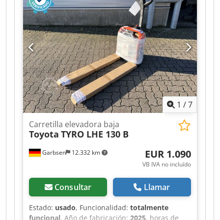
380 mm
, tipo de accionamiento:
Elektro
, ancho
de construcción:
540 mm
, Transpaleta de baja
elevación Centro de carga: 600 Tipo de mástil:
Ninguno Estado técnico: Nuevo Tipo de
neumático delantero: Poliuretano Estado del
neumático delantero: 100% Tipo de neumático
trasero: Poliuretano Estado del neumático
trasero: 100% Voltaje de la batería: 24V
Chedpozr Aicjfx Ab Nja Capacidad de la batería:
40Ah Descripción: Equipo nuevo Control por
1
/
7
impulsos,
Carretilla elevadora baja
Toyota
TYRO LHE 130 B
EUR 1.090
Garbsen
12.332 km
VB IVA no incluído
Consultar
Llamar
Estado:
usado
, Funcionalidad:
totalmente
funcional
, Año de fabricación:
2025
, horas de