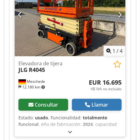
Chedjzr Acpepfx Ab Nsa Tipo de batería: PzS
1
/
4
Elevadora de tijera
JLG
R4045
EUR 16.695
Meschede
12.180 km
VB IVA no incluído
Consultar
Llamar
Estado:
usado
, Funcionalidad:
totalmente
funcional
, Año de fabricación:
2024
, capacidad
de carga:
350 kg
, peso en vacío:
3.175 kg
, tipo de
combustible:
gasolina
, longitud total:
2.710 mm
,