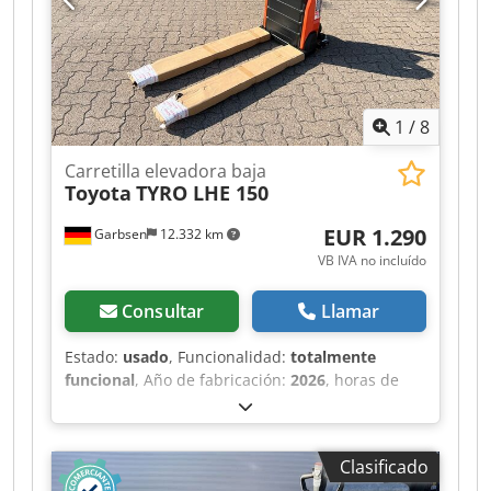
Poliuretano Estado del neumático delantero:
100% Tipo de neumático trasero: Poliuretano
Estado del neumático trasero: 100% Voltaje de la
batería: 24V Capacidad de la batería: 40Ah
Descripción: Equipo nuevo Control por impulsos,
1
/
8
Carretilla elevadora baja
Toyota
TYRO LHE 150
EUR 1.290
Garbsen
12.332 km
VB IVA no incluído
Consultar
Llamar
Estado:
usado
, Funcionalidad:
totalmente
funcional
, Año de fabricación:
2026
, horas de
funcionamiento:
1 h
, capacidad de carga:
1.500
kg
, altura de elevación:
195 mm
, tipo de
combustible:
eléctrico
, longitud de la horquilla:
Clasificado
1.150 mm
, peso en vacío:
145 kg
, longitud total: