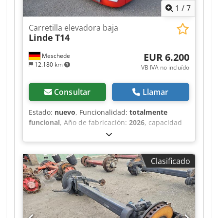
1
/
7
Carretilla elevadora baja
Linde
T14
EUR 6.200
Meschede
12.180 km
VB IVA no incluído
Consultar
Llamar
Estado:
nuevo
, Funcionalidad:
totalmente
funcional
, Año de fabricación:
2026
, capacidad
de carga:
1.400 kg
, altura de elevación:
550 mm
,
tipo de combustible:
eléctrico
, longitud de la
horquilla:
1.150 mm
, tipo de accionamiento:
Clasificado
Elektro
, Carretilla elevadora de bajo
levantamiento Centro de gravedad de la carga:
600 Estado: Nuevo Estado técnico: Nuevo
Neumáticos delanteros, tipo: macizos Estado de
los neumáticos delanteros: Nuevo Cjdozr Ab
Eopfx Ab Nsha Neumáticos traseros, tipo: