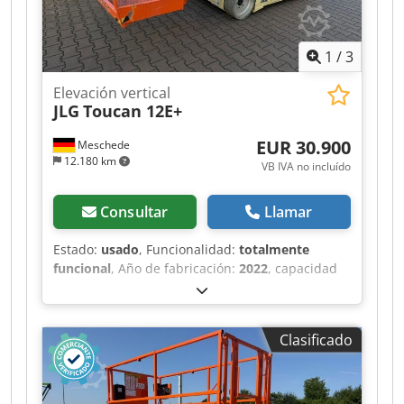
1
/
3
Elevación vertical
JLG
Toucan 12E+
EUR 30.900
Meschede
12.180 km
VB IVA no incluído
Consultar
Llamar
Estado:
usado
, Funcionalidad:
totalmente
funcional
, Año de fabricación:
2022
, capacidad
de carga:
200 kg
, peso en vacío:
4.900 kg
, tipo de
combustible:
gasolina
, longitud total:
3.650 mm
,
tipo de accionamiento:
Benzin
, alcance del
Clasificado
brazo:
6.050 mm
, ancho de construcción:
1.990
mm
, altura de trabajo:
12.000 mm
, Plataforma
elevadora vertical Estado: lista para su uso y
totalmente operativa Estado técnico: muy bueno