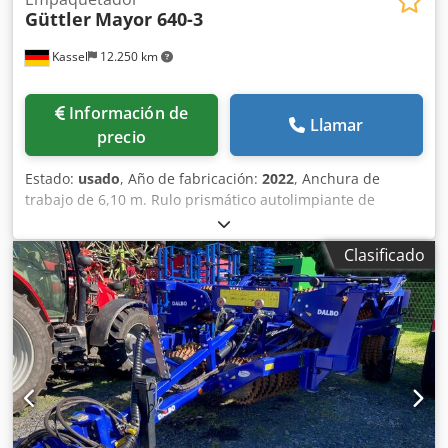
Güttler
Mayor 640-3
Kassel
12.250 km
Información de
Llamar
precio
Estado:
usado
, Año de fabricación:
2022
, Anchura de
trabajo de 6,10 m. Rulo prismático autolimpiante de
fundición, con accionamiento hidráulico/plegado y
compensación de presión. Bastidor rodante con
Clasificado
neumáticos 15.0/44-17. Barra de tiro con enganche
inferior, incluye paneles de advertencia con LED B. Chjdpot
Dxnfefx Ac Hja