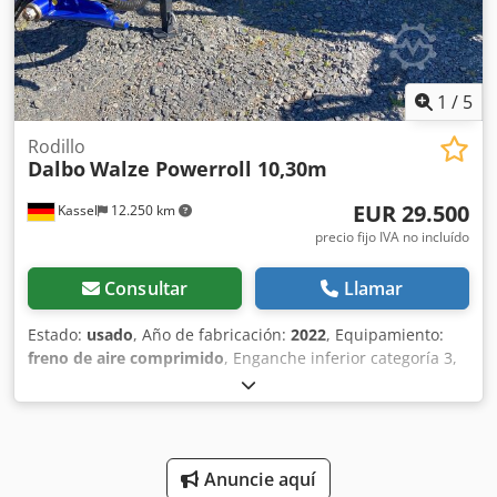
1
/
5
Rodillo
Dalbo
Walze Powerroll 10,30m
EUR 29.500
Kassel
12.250 km
precio fijo IVA no incluído
Consultar
Llamar
Estado:
usado
, Año de fabricación:
2022
, Equipamiento:
freno de aire comprimido
, Enganche inferior categoría 3,
perfil prismático Cross Combi, plegado hidráulico /
Neumáticos 480/45-17, reparto de peso hidráulico,
iluminación LED y paneles de advertencia / Se requieren 3
válvulas de doble efecto (3xDE) / Csdpfxer Ty Rus Ac Hoha
Anuncie aquí