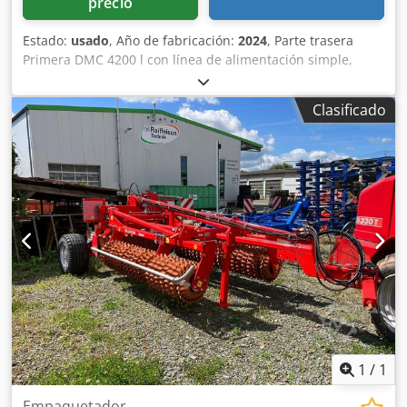
precio
Estado:
usado
, Año de fabricación:
2024
, Parte trasera
Primera DMC 4200 l con línea de alimentación simple,
distribuidores Single-Shoot para 16 filas, plataforma de
carga larga para parte trasera, lanza con pie de apoyo
Clasificado
abatible, enganche de brazo inferior categoría 3, eje con
freno y freno de estacionamiento, sistema de frenos
neumáticos de doble línea. Cjdpfxjuhnwvo Ac Hsha
1
/
1
Empaquetador