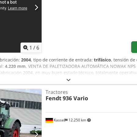
1
/
6
abricación:
2004
, tipo de corriente de entrada:
trifásico
, tensión de
al:
4.220 mm
, VENTA DE PALETIZADORA AUTOMÁTICA NOWAK NPS 12
ricación 2004, en muy buen estado técnico, totalmente operativa y
e sacos/embalajes en sistemas industriales. — Datos principales de
bH • Capacidad: hasta 1200 sacos por hora (según especificación 
Tractores
hables 800 × 1200 mm – Industriales 1000 × 1200 mm (página 1)
Fendt
936 Vario
egún página 2 del documento) • Almacén de palets vacíos – capacid
(hasta 1200 kg) con variador de frecuencia. • Mesas de carga cubie
les para centrado de capas del producto. • Dispositivo para posici
te automático. • Cinta sincronizadora de 1000 mm, largo 1000 mm. 
Kassel
12.250 km
os. • Cintas transportadoras adicionales – longitud 6000 mm. • Pla
forma. • Enmallado con sensores de seguridad, barreras ópticas de p
 315) • Panel KTP 700 • Variadores SEW • Sensores eléctricos y cab