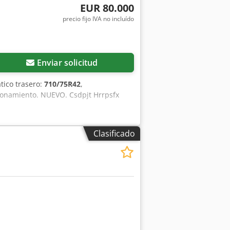
EUR 80.000
entación: 3 × 400 V, 50 Hz • Consumo
precio fijo IVA no incluído
mm • Color: Hammerschlag verde
completa. • Mantenimiento regular. •
recibir una oferta.
Enviar solicitud
tico trasero:
710/75R42
,
ionamiento. NUEVO. Csdpjt Hrrpsfx
Clasificado