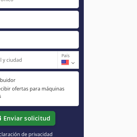
País
l y ciudad
ibuidor
ecibir ofertas para máquinas
s
Enviar solicitud
laración de privacidad