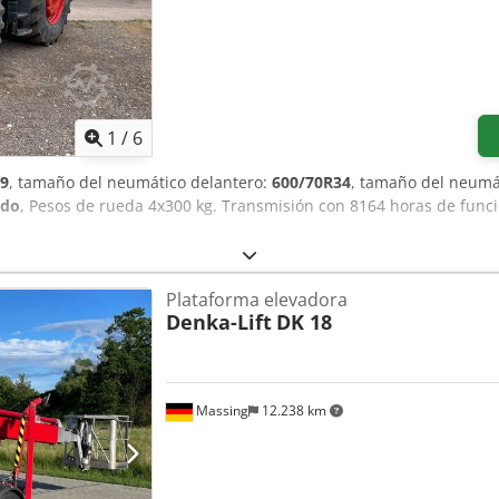
o) • Longitud: 4700 mm • Ancho: 4220 mm • Altura: 4380 mm • Alim
as cintas: estándar 2900 mm • Altura de salida de los palets: 550 
lo RAL 1023 — Estado de la máquina • Usada, en muy buen estado, 
 fotos. — Precio A convenir – por favor, póngase en contacto para 
1
/
6
9
, tamaño del neumático delantero:
600/70R34
, tamaño del neumá
ido
, Pesos de rueda 4x300 kg. Transmisión con 8164 horas de func
Plataforma elevadora
Denka-Lift
DK 18
Massing
12.238 km