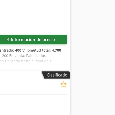
Información de precio
 entrada:
400 V
, longitud total:
4.700
00 En venta: Paletizadora
 utilizada hasta el final de su
 la máquina • Modelo: NPS 1200 •
– página 1 del documento) • Tipos de
Clasificado
 — Csdpjxwy Dhsfx Amuoha
ad 12 uds., alimentación automática al
rtas con chapa V2A, accionadas por
onamiento de productos en las mesas. •
• Transportador de palets vacíos de
taforma de servicio y escaleras de
rotección. El armario de control
leado nuevos — Datos técnicos de la