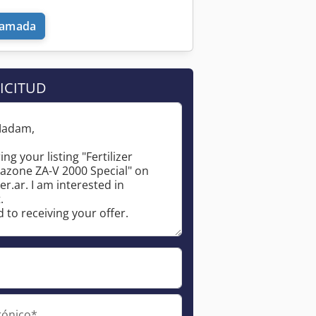
llamada
ICITUD
Pedir más fotos
rónico*