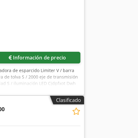
Información de precio
tadora de esparcido Limiter V / barra
a de tolva S / 2000 eje de transmisión
dad S / iluminación LED Cjdpfxot Dwh
Clasificado
00