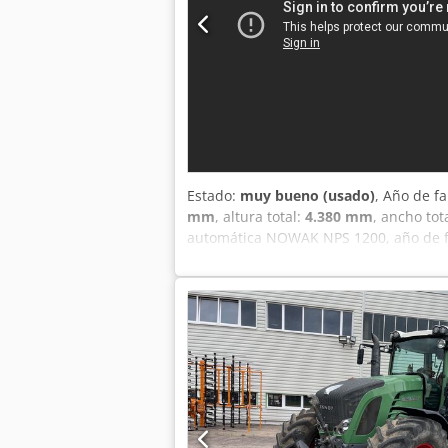
Estado:
muy bueno (usado)
, Año de f
mm
, altura total:
4.380 mm
, ancho tot
automática NOWAK NPS 1200, año de fab
servicio. Ideal para la paletización d
Fabricante: NOWAK Palettiersysteme Gm
palets: – EURO 800 × 1200 mm – Desec
Equipamiento y conjuntos incluidos (s
elevador. • Elevador de palets llenos 
correa dentada. • 3 × prensores latera
Girador de sacos de 90°–180° con ajus
1800 mm y transportador de palets llen
acceso. • Panel de control en la plata
incluye: • Controlador Siemens S7 (CPU