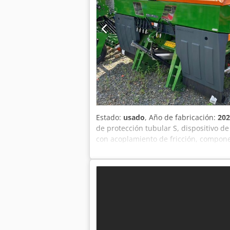
Estado:
usado
, Año de fabricación:
202
de protección tubular S, dispositivo d
con acoplamiento de fricción, compone
Re Amueha