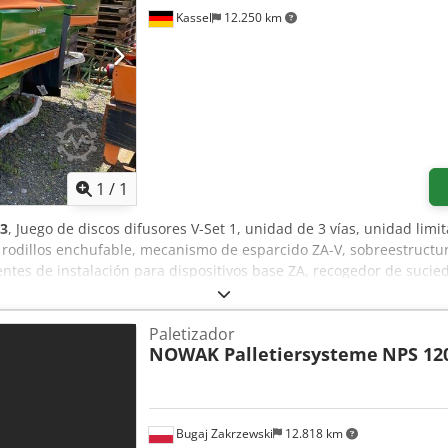
Kassel
12.250 km
Pedir más fotos
1
/
1
3
, Juego de discos difusores V-Set 1, unidad de 3 vías, unidad limi
e rodillos enchufable, mecanismo de esparcido ZA-V, sobreestructur
ntes de instalación para dispositivos base ZA, recogedor de sucie
Paletizador
NOWAK Palletiersysteme
NPS 12
Bugaj Zakrzewski
12.818 km