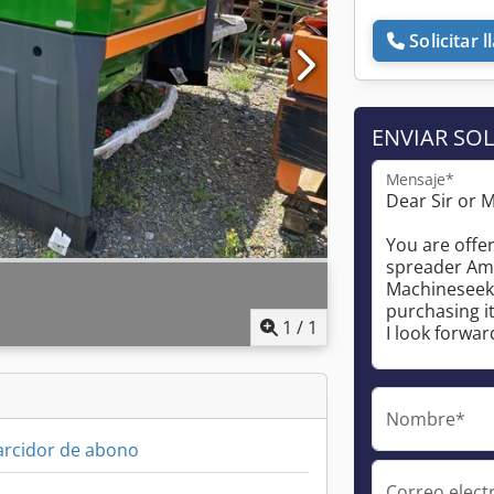
Solicitar 
ENVIAR SOL
Mensaje*
1
/
1
Nombre*
arcidor de abono
Correo elect