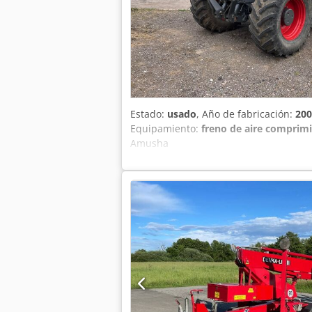
máquina (según página 3 del document
de energía: aprox. 18 kW • Altura de l
malaquita • Elementos móviles: amaril
Posibilidad de mostrar documentación y
Estado:
usado
, Año de fabricación:
200
Equipamiento:
freno de aire comprim
Amusha