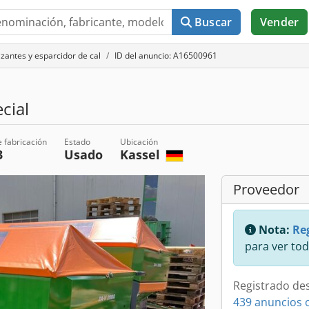
Buscar
Vender
lizantes y esparcidor de cal
ID del anuncio: A16500961
cial
 fabricación
Estado
Ubicación
3
Usado
Kassel
Proveedor
Nota:
Reg
para ver tod
Registrado de
439 anuncios 