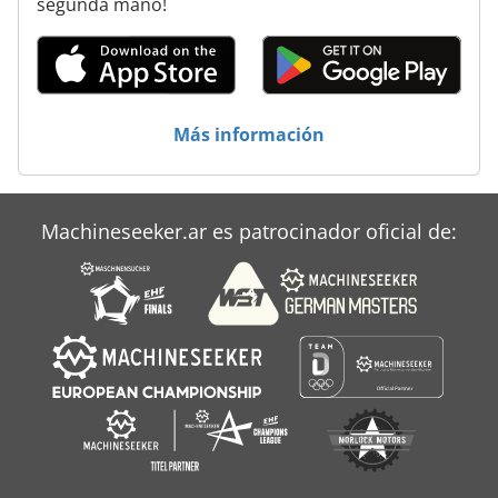
segunda mano!
Koenig
Krauss Maffei
Mecánico
Más información
Schlebach Spa
Schleicher Bohrfix
Machineseeker.ar es patrocinador oficial de: