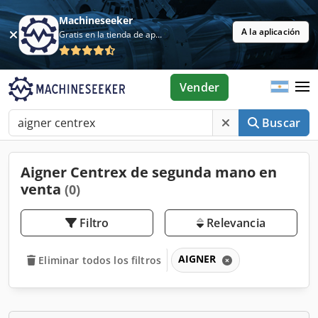
Machineseeker
A la aplicación
Gratis en la tienda de aplicaciones
Vender
Buscar
Aigner Centrex de segunda mano en
venta
(0)
Filtro
Relevancia
AIGNER
Eliminar todos los filtros