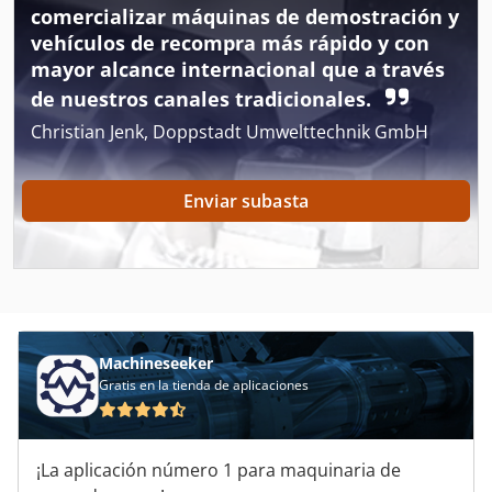
comercializar máquinas de demostración y
Auerbach Ax3 Tlf
vehículos de recompra más rápido y con
mayor alcance internacional que a través
Cabere
de nuestros canales tradicionales.
Canales
Christian Jenk, Doppstadt Umwelttechnik GmbH
Centrado
Enviar subasta
Cosméticos
Exner
Fecken Kirfel Aachen Germany
Gabinete
Machineseeker
Gildemeister
Gratis en la tienda de aplicaciones
Ingeniería Adam
¡La aplicación número 1 para maquinaria de
Kockerling Allrounder