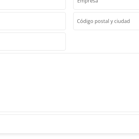
Empresa
Código postal y ciudad
cion S.L.
izacion
n S.L.