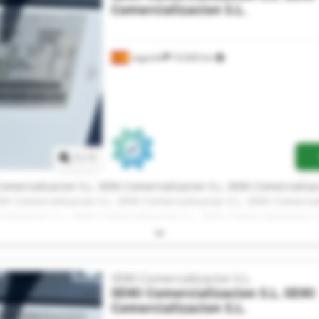
Comercializacion S.L.
Leganés
10.669 km
Pedir más fotos
1
/
1
Comercializacion S.L. SEIKI Comercializacion S.L. SEIKI Comercializa
EIKI Comercializacion S.L. SEIKI Comercializacion S.L. SEIKI Comercial
ializacion S.L. SEIKI Comercializacion S.L. SEIKI Comercializacion S.
Comercializacion S.L. SEIKI Comercializacion S.L. SEIKI Comercializa
SEIKI Comercializacion S.L.
SEIKI Comercializacion S.L.
SEIKI
Comercializacion S.L.