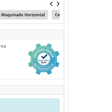
 Maquinado Horizontal
Centro De Mecanizado De 5 E
anza