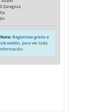
 Sisallo
0 Zaragoza
aña
gón
Nota:
Regístrese gratis o
icie sesión,
para ver toda
 información.