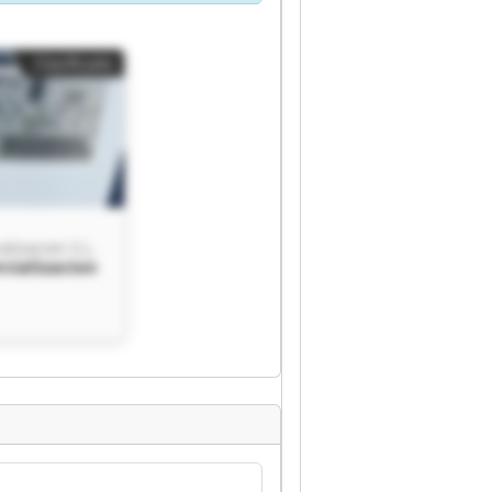
Clasificado
alizacion S.L.
cializacion
acion S.L.