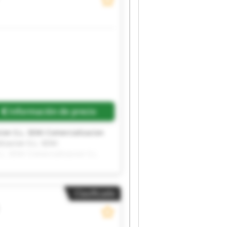
Información de precio
cion S.L. SEIKI Comercializacion
izacion S.L. SEIKI
L. SEIKI Comercializacion S.L.
cion S.L. SEIKI Comercializacion
Clasificado