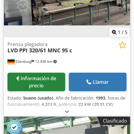
mm - Tensión de funcionamiento: 3 x 400 V / 50 Hz - Peso
de la máquina: 51000 kg
1
/
5
Prensa plegadora
LVD
PPI 320/61 MNC 95 c
Eilenburg
12.436 km
Información de
Llamar
precio
Estado:
bueno (usado)
, Año de fabricación:
1993
, horas de
funcionamiento:
4.313 h
, potencia:
22 kW (29,91 CV)
,
tensión de entrada:
400 V
, frecuencia de entrada:
50 Hz
,
tipo de corriente de entrada:
Aire acondicionado
, fuerza
Clasificado
de prensado:
320 t
, carrera:
250 mm
, velocidad de
funcionamiento:
7 mm/s
, velocidad de retroceso:
70