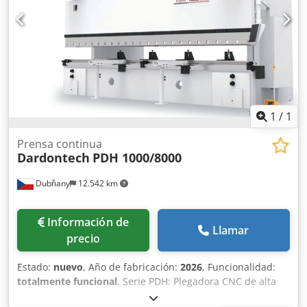
1
/
1
Prensa continua
Dardontech
PDH 1000/8000
Dubňany
12.542 km
Información de
Llamar
precio
Estado:
nuevo
, Año de fabricación:
2026
, Funcionalidad:
totalmente funcional
, Serie PDH: Plegadora CNC de alta
resistencia Plegadora CNC de alta resistencia – Serie PDH |