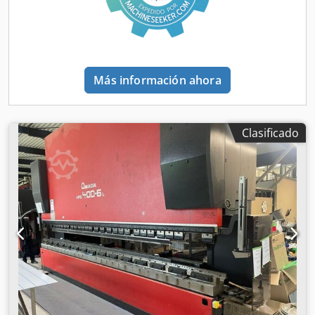
aceite: 600 l Conexión neumática: 6 +/- 1 bar Dimensiones:
aproximadamente 6,1 x 2,8 x 3,67 m (largo x ancho x alto)
Peso: aproximadamente 34 t Equipamiento • Ejes
controlados: X, R, Y1, Y2, Z1, Z2 • Sistema de control:
Cybelec ModEva 10S, 2D – control gráfico • Sistema de
Más información ahora
sujeción de la herramienta superior Trumpf/Wila,
hidráulico • Sistema de sujeción de la herramienta inferior,
sistema Trumpf, hidráulico • Compensación controlada por
CNC • Barrera de seguridad láser Lazersafe • 2 unidades
Clasificado
de dispositivos de apoyo para el plegado CNC, incluyendo
posición de estacionamiento • Desplazamiento neumático
de las matrices • Interruptor de pedal • Paquete de
herramientas muy completo, según las fotos • Sistema de
medición de ángulo LCB (2 unidades en la parte delantera,
2 unidades en la parte trasera) Todos los datos son
orientativos y sin garantía.