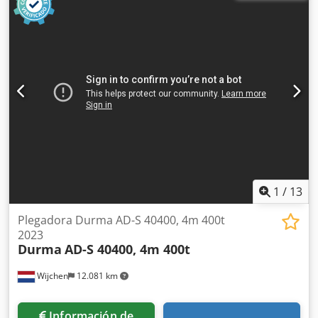
1
/
13
Plegadora Durma AD-S 40400, 4m 400t
2023
Durma
AD-S 40400, 4m 400t
Wijchen
12.081 km
Información de