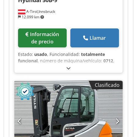
Hyundai
50B-9
A-Tirol,Innsbruck
12.099 km
Información
Llamar
de precio
Estado:
usado
, Funcionalidad:
totalmente
funcional
, número de máquina/vehículo:
0712
,
Año de fabricación:
2022
, horas de
funcionamiento:
304 h
, capacidad de carga:
5.000 kg
, altura de elevación:
5.962 mm
,
Clasificado
ascensor libre:
1.617 mm
, tipo de combustible:
eléctrico
, tipo de mástil:
triple
, altura de
construcción:
2.840 mm
, anchura del
portahorquillas:
1.376 mm
, longitud de la
horquilla:
1.200 mm
, peso en vacío:
8.150 kg
,
longitud total:
4.260 mm
, tipo de accionamiento:
Elektro
, ancho de construcción:
1.424 mm
,
Carretilla elevadora eléctrica de 4 ruedas