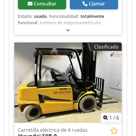
Consultar
Llamar
Estado:
usado
, Funcionalidad:
totalmente
funcional
, número de máquina/vehículo:
A099N02149M
, Año de fabricación:
2014
, horas
de funcionamiento:
24.289 h
, capacidad de
carga:
4.000 kg
, altura de elevación:
7.350 mm
,
Clasificado
tipo de combustible:
eléctrico
, tipo de mástil:
triple
, tipo de accionamiento:
Elektro
, Apilador
eléctrico de 4 ruedas Número de chasis:
A099N02149M Centro de gravedad de la carga:
2000 Tipo de mástil: Triplex Estado: Listo para su
uso y totalmente operativo Estado técnico:
bueno Neumáticos delanteros, tipo:
Superelástico Neumáticos traseros, tipo:
Superelástico Voltaje de la batería: 80 V 3.
Válvula. Codpfxszr Azxs Ak Aeha
1
/
6
Carretilla eléctrica de 4 ruedas