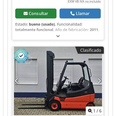
EXW VB IVA no incluído
Consultar
Llamar
Estado:
bueno (usado)
, Funcionalidad:
totalmente funcional
, Año de fabricación:
2011
,
horas de funcionamiento:
8.458 h
, capacidad de
carga:
3.000 kg
, altura de elevación:
3.850 mm
,
centro de carga:
500 mm
, tipo de combustible:
Clasificado
diésel
, fabricante de motores:
VW
, Certificado
DGUV hasta:
08/2027
, longitud de la horquilla:
1.200 mm
, altura total:
2.680 mm
,
Equipamiento:
Marcado CE, UVV, cabina,
desplazador lateral, historial de servicio
completo, iluminación
, Carretilla elevadora
diésel Linde H 30 D-01 con las siguientes
características: * Horas de funcionamiento:
8.458 * Capacidad de carga: 3.000 kg Cjdpfx
Aozrr Insk Aeha * Altura de elevación: 3.850 mm
* Altura total: 2.680 mm * Año de fabricación:
1
/
6
2011 Carretilla elevadora diésel Linde de 3,0