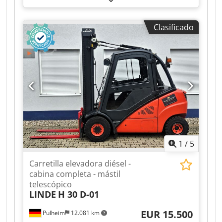
elevación:
6.610 mm
, tipo de mástil:
dúplex
,
anchura del portahorquillas:
300 mm
, longitud
Clasificado
de la horquilla:
2.400 mm
, longitud total:
8.500
mm
, ancho total:
4.150 mm
, peso operativo:
57.000 kg
, características de equipamiento
adicionales:
Weight indicator
, Equipamiento:
iluminación
, SveTruck 42120-54 de Uniktruck
Chjdszrzm Hepfx Ak Aea Tipo de rueda – Rueda
motriz: Neumática Tipo de rueda – Rueda
directriz: Neumática Tamaño de rueda – Rueda
motriz: 18.00-25 Tamaño de rueda – Rueda
directriz: 18.00-25
1
/
5
Carretilla elevadora diésel -
cabina completa - mástil
telescópico
LINDE
H 30 D-01
EUR 15.500
Pulheim
12.081 km