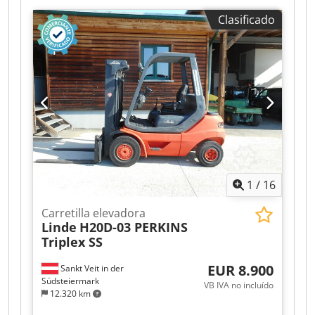
Clasificado
1
/
16
Carretilla elevadora
Linde
H20D-03 PERKINS
Triplex SS
EUR 8.900
Sankt Veit in der
Südsteiermark
VB IVA no incluído
12.320 km