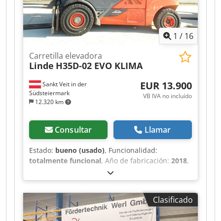
Ajha - Desplazador lateral - Faro de trabajo -
Carretilla en buen estado - Lista para usar
inmediatamente - Buenos neumáticos Precio de
1
/
16
venta: 7.700,00 € (neto) ¡También ofrecemos
entrega a un precio reducido!
Carretilla elevadora
Linde
H35D-02 EVO KLIMA
EUR 13.900
Sankt Veit in der
Südsteiermark
VB IVA no incluído
12.320 km
Consultar
Llamar
Estado:
bueno (usado)
, Funcionalidad:
totalmente funcional
, Año de fabricación:
2018
,
capacidad de carga:
3.500 kg
, altura de
elevación:
4.650 mm
, tipo de combustible:
diésel
, tipo de mástil:
triple
, potencia:
44 kW
Clasificado
(59,82 CV)
, Equipamiento:
aire acondicionado,
calefacción del asiento, desplazador lateral,