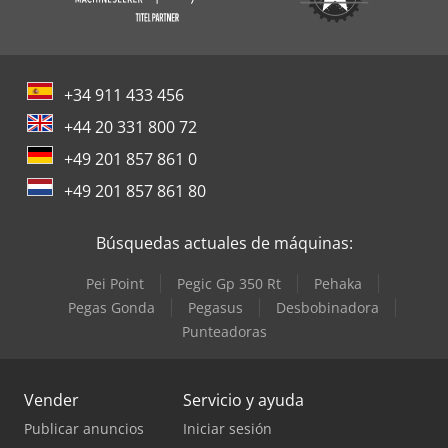
+34 911 433 456
+44 20 331 800 72
+49 201 857 861 0
+49 201 857 861 80
Búsquedas actuales de máquinas:
Pei Point
Pegic Gp 350 Rt
Pehaka
Pegas Gonda
Pegasus
Desbobinadora
Punteadoras
Vender
Servicio y ayuda
Publicar anuncios
Iniciar sesión