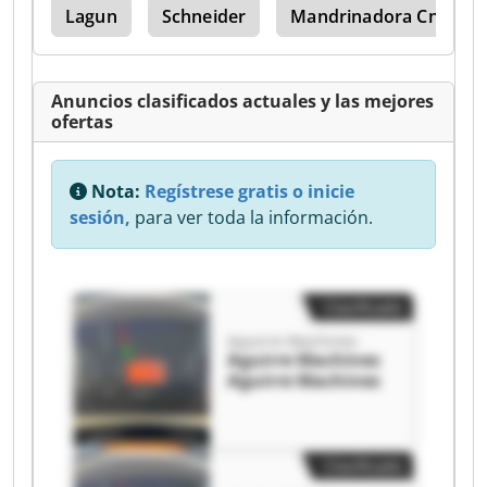
rer
Lagun
Schneider
Mandrinadora Cnc
Anuncios clasificados actuales y las mejores
ofertas
Nota:
Regístrese gratis o inicie
sesión,
para ver toda la información.
Clasificado
Aguirre Machines
Aguirre Machines
Aguirre Machines
Clasificado