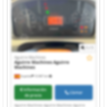
Machines Aguirre Machines Aguirre Machines
1
/
1
Aguirre Machines
Aguirre Machines
Aguirre
Machines
Azpeitia
10.987 km
Información
Llamar
de precio
Aguirre Machines Aguirre Machines Aguirre