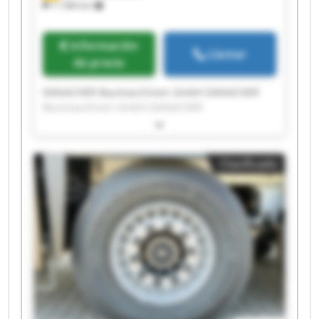
11.984 km
Información
Llamar
de precio
DANACHER Baumaschinen GmbH DANACHER
Baumaschinen GmbH DANACHER
Baumaschinen GmbH DANACHER
Baumaschinen GmbH DANACHER
Baumaschinen GmbH DANACHER
Clasificado
Baumaschinen GmbH DANACHER
Baumaschinen GmbH DANACHER
Baumaschinen GmbH DANACHER
Baumaschinen GmbH DANACHER
Baumaschinen GmbH DANACHER
Baumaschinen GmbH DANACHER
Baumaschinen GmbH DANACHER
Baumaschinen GmbH DANACHER
Baumaschinen GmbH DANACHER
Baumaschinen GmbH DANACHER
Baumaschinen GmbH DANACHER