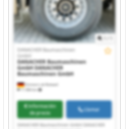
1
/
1
DANACHER Baumaschinen
GmbH
DANACHER Baumaschinen
GmbH
DANACHER
Baumaschinen GmbH
Zimmern ob Rottweil
11.984 km
Información
Llamar
de precio
DANACHER Baumaschinen GmbH DANACHER