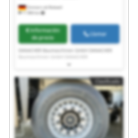
Zimmern ob Rottweil
11.984 km
Información
Llamar
de precio
DANACHER Baumaschinen GmbH DANACHER
Baumaschinen GmbH DANACHER
Baumaschinen GmbH DANACHER
Baumaschinen GmbH DANACHER
Baumaschinen GmbH DANACHER
Clasificado
Baumaschinen GmbH DANACHER
Baumaschinen GmbH DANACHER
Baumaschinen GmbH DANACHER
Baumaschinen GmbH DANACHER
Baumaschinen GmbH DANACHER
Baumaschinen GmbH DANACHER
Baumaschinen GmbH DANACHER
Baumaschinen GmbH DANACHER
Baumaschinen GmbH DANACHER