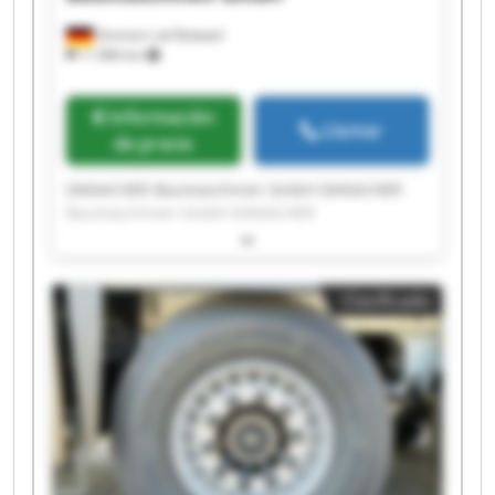
Zimmern ob Rottweil
11.984 km
Información
Llamar
de precio
DANACHER Baumaschinen GmbH DANACHER
Baumaschinen GmbH DANACHER
Baumaschinen GmbH DANACHER
Baumaschinen GmbH DANACHER
Baumaschinen GmbH DANACHER
Clasificado
Baumaschinen GmbH DANACHER
Baumaschinen GmbH DANACHER
Baumaschinen GmbH DANACHER
Baumaschinen GmbH DANACHER
Baumaschinen GmbH DANACHER
Baumaschinen GmbH DANACHER
Baumaschinen GmbH DANACHER
Baumaschinen GmbH DANACHER
Baumaschinen GmbH DANACHER