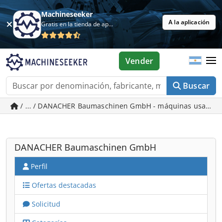
Machineseeker
A la aplicación
Gratis en la tienda de aplicaciones
Vender
Buscar
/ ... / DANACHER Baumaschinen GmbH - máquinas usadas 
DANACHER Baumaschinen GmbH
Perfil
Ofertas destacadas
Solicitud