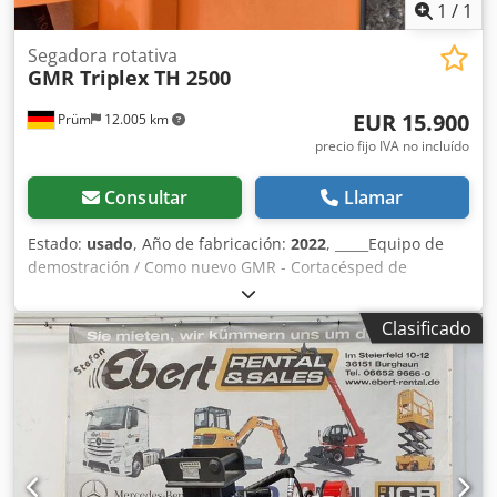
1
/
1
Segadora rotativa
GMR Triplex TH 2500
EUR 15.900
Prüm
12.005 km
precio fijo IVA no incluído
Consultar
Llamar
Estado:
usado
, Año de fabricación:
2022
, _____Equipo de
demostración / Como nuevo GMR - Cortacésped de
cuchillas triples GMR TH 2500 Cortacésped de cuchillas,
modelo Triplex TH / THM 2500 - 3000. Cortacésped de
Clasificado
cuchillas de 3 secciones, con accionamiento totalmente
hidráulico o mecánico/hidráulico, elevación hidráulica
vertical (para facilitar el mantenimiento y la limpieza), con
ruedas de apoyo grandes, cuchillas fijas, elevación
hidráulica de los cortacéspedes laterales y con parada
automática de los cortacéspedes laterales cuando se
elevan más de 30°. Protección perimetral contra impactos,