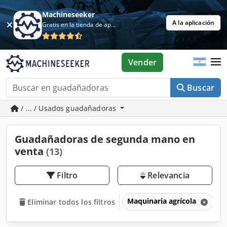
Machineseeker
A la aplicación
Gratis en la tienda de aplicaciones
Vender
Buscar
/ ... / Usados guadañadoras
Guadañadoras de segunda mano en
venta
(13)
Filtro
Relevancia
Maquinaria agrícola
G
Eliminar todos los filtros