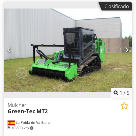
Clasificado
1
/
5
Mulcher
Green-Tec
MT2
La Pobla de Vallbona
10.803 km