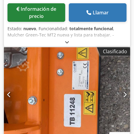
Información de
Llamar
precio
Estado:
nuevo
, Funcionalidad:
totalmente funcional
,
Mulcher Green-Tec MT2 nueva y lista para trabajar. -
Dimensiones • Largo: 3,4 metros (11’ 1’’) • Ancho: 2 metros
(6’ 6.75’’) Dkodpfx Abszn H Tqo Eer • Altura: 2,4 metros (7’
Clasificado
10.5’’) - Peso base: 6740 kg - Motor: : Cummins B4.5
T4F/STG V, 115kW (155CV) - Transmisión: Tracción
hidrostática -Tanque de gasolina: 160 Litros (42 Galones)