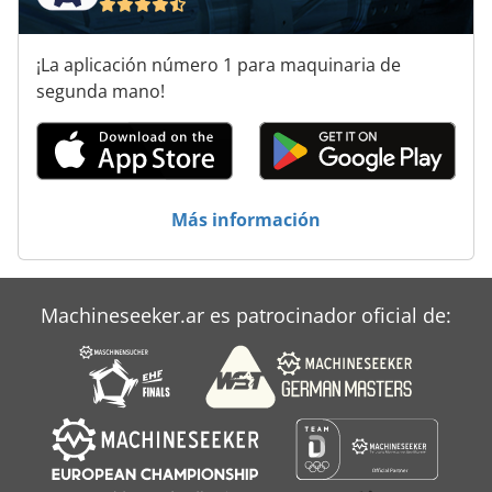
Sistemas De Sujeción
¡La aplicación número 1 para maquinaria de
Tecnología De Almacenamiento
segunda mano!
Tienda De Almacenamiento
Unidades De Almacenamiento
Más información
Volumen De Almacenamiento
Machineseeker.ar es patrocinador oficial de: