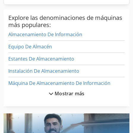
Explore las denominaciones de máquinas
más populares:
Almacenamiento De Información
Equipo De Almacén
Estantes De Almacenamiento
Instalación De Almacenamiento
Máquina De Almacenamiento De Información
Mostrar más
Plataformas De Almacenamiento
Sistema De Alimentacion
Sistema De Clasificación
Sistema De Compresion