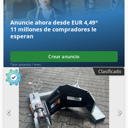
Volumen de retención: 1000 l Volumen bruto de retención:
1100 l Aprobación: Z-40.22-303 Ejecución: para 2 IBC sin
plataforma Número de serie: 100583705-004
Anuncie ahora desde EUR 4,49
*
11 millones de compradores
le
esperan
Crear anuncio
*por anuncio / mes
Clasificado