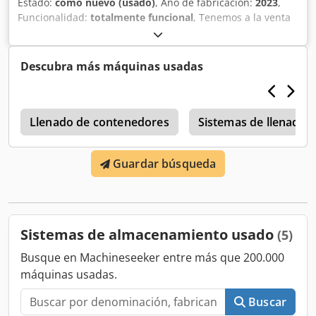
Estado:
como nuevo (usado)
, Año de fabricación:
2023
,
Funcionalidad:
totalmente funcional
, Tenemos a la venta
5 contenedores de almacenamiento Umoe. 3 unidades de
20 pies y 2 unidades de 40 pies. 3 de ellos no han sido
usados y están almacenados con nitrógeno a 35 bar. 2 han
Descubra más máquinas usadas
sido usados sólo unas semanas. Uno está almacenado con
hidrógeno a 25 bar de presión. Paquete de documentación
completo disponible. Dodpfxoxgn S So An Uock
o
Llenado de contenedores
Sistemas de llenado 
Guardar búsqueda
Sistemas de almacenamiento usado
(5)
Busque en Machineseeker entre más que 200.000
máquinas usadas.
Buscar