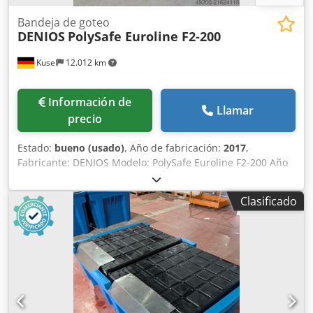
Bandeja de goteo
DENIOS
PolySafe Euroline F2-200
Kusel
12.012 km
Información de
Llamar
precio
Estado:
bueno (usado)
, Año de fabricación:
2017
,
Fabricante: DENIOS Modelo: PolySafe Euroline F2-200 Año
de fabricación: 2017 Capacidad de carga: 760 kg
Capacidad de carga con configuración en estantería: 620
Clasificado
kg Volumen de retención: 220 l Dodpfeyx Sl Ajx An Ueck
Volumen de retención total: 240 l Material: PE-HD
Homologación: Z-40.22-538 Cantidad: 4 unidades