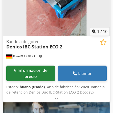
1
/
10
Bandeja de goteo
Denios
IBC-Station ECO 2
Kusel
12.012 km
Información de
Llamar
precio
Estado:
bueno (usado)
, Año de fabricación:
2020
, Bandeja
de retención Denios Duo IBC-Station ECO 2 Dcodeyx
Sdlepfx An Uek Fabricante: Denios Tipo: IBC-Station ECO 2
Año de fabricación: 2020 Material: PE-LLD Capacidad de
carga: 4000 kg con carga uniformemente distribuida