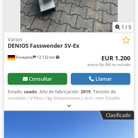
1
/
5
Varios
DENIOS
Fasswender SV-Ex
EUR 1.200
Ennepetal
12.132 km
precio fijo IVA no incluído
Consultar
Llamar
Estado:
usado
, Año de fabricación:
2019
, Tensión de
conexión / V Peso / kg Dimensiones L-A-H / mm Estado:
Como nuevo Tipo: Girador de bidones SV-Ex Nº de artículo:
147724 Año de fabricación: 2019 Djdpoypwd Djfx An Uock
Clasificado
Capacidad de carga: 300 kg