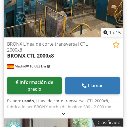
1
/
15
BRONX Línea de corte transversal CTL
2000x8
BRONX
CTL 2000x8
Madrid
10.682 km
Información de
Llamar
precio
Estado:
usado
, Línea de corte transversal CTL 2000x8,
fabricado por BRONX Ancho de bobina: 600 - 2.000 mm
Espesor: 2 - 8 mm Peso máximo de la bobina: 30 Tn
Diámetro exterior de la bobina: Hasta 2.100 mm Diámetro
Clasificado
interior de la bobina: 508 mm - 610 mm - 762 mm con