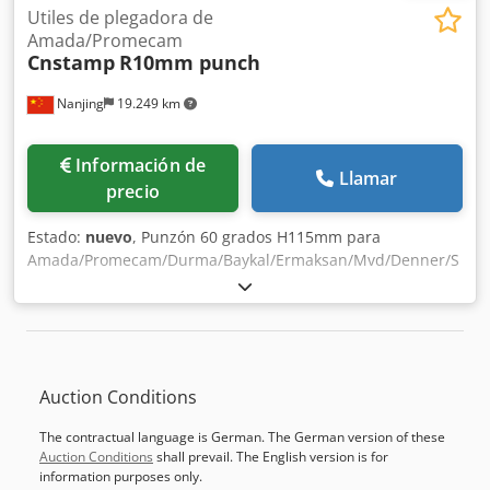
condiciones contractuales ni garantía alguna. Le
Utiles de plegadora de
recomendamos verificar todos los detalles importantes.
Amada/Promecam
Cnstamp
R10mm punch
Nanjing
19.249 km
Información de
Llamar
precio
Estado:
nuevo
, Punzón 60 grados H115mm para
Amada/Promecam/Durma/Baykal/Ermaksan/Mvd/Denner/S
BD Cedskt Nu Uopfx Amyjha
Auction Conditions
The contractual language is German. The German version of these
Auction Conditions
shall prevail. The English version is for
information purposes only.