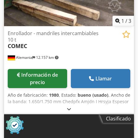
1
/
3
Enrollador - mandriles intercambiables
10 t
COMEC
Alemania
12.157 km
Información de
Llamar
precio
Año de fabricación:
1980
, Estado:
bueno (usado)
, Ancho de
la banda: 1.650/1.750 mm Chedpfx Amjdn I Hrsyja Espesor
de la banda: 0,4 - 3 mm Peso de la bobina: 10 t Mandriles
intercambiables, Ø: 304/406/610 mm
Clasificado