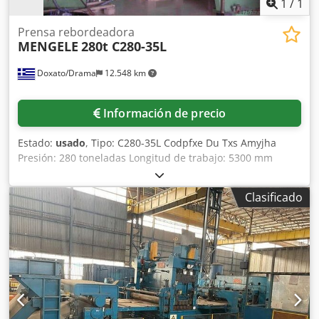
1
/
1
Prensa rebordeadora
MENGELE
280t C280-35L
Doxato/Drama
12.548 km
Información de precio
Estado:
usado
, Tipo: C280-35L Codpfxe Du Txs Amyjha
Presión: 280 toneladas Longitud de trabajo: 5300 mm
Características técnicas: HIDRÁULICA Nuevos sistemas
hidráulicos y eléctricos.
Clasificado