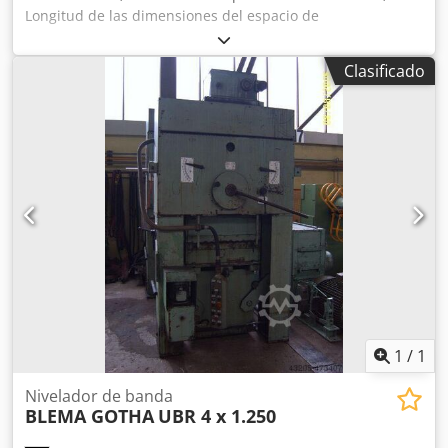
Longitud de las dimensiones del espacio de
almacenamiento: 18800 mm Chodpfx Ajiiipusmysa
Anchura de las dimensiones del espacio de
Clasificado
almacenamiento: 15000 mm
1
/
1
Nivelador de banda
BLEMA GOTHA
UBR 4 x 1.250