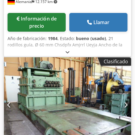
Alemania
12.157 km
Información de
Llamar
precio
Año de fabricación:
1984
, Estado:
bueno (usado)
, 21
rodillos guía, Ø 60 mm Chsdpfx Amjrrl Ueyja Ancho de la
banda: máx. 1.250 mm Grosor de la banda: 0,6 - 4 mm
Clasificado