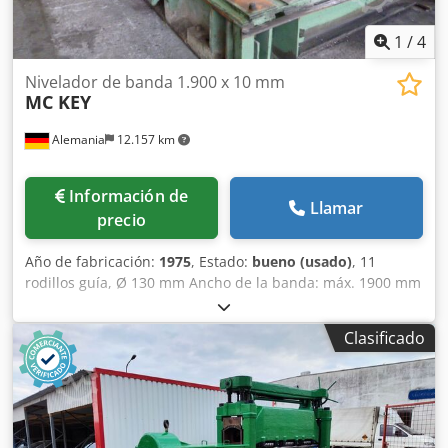
1
/
4
Nivelador de banda 1.900 x 10 mm
MC KEY
Alemania
12.157 km
Información de
Llamar
precio
Año de fabricación:
1975
, Estado:
bueno (usado)
, 11
rodillos guía, Ø 130 mm Ancho de la banda: máx. 1900 mm
Grosor de la banda: máx. 10 mm Chedpfx Amsdnztkjysa
Clasificado