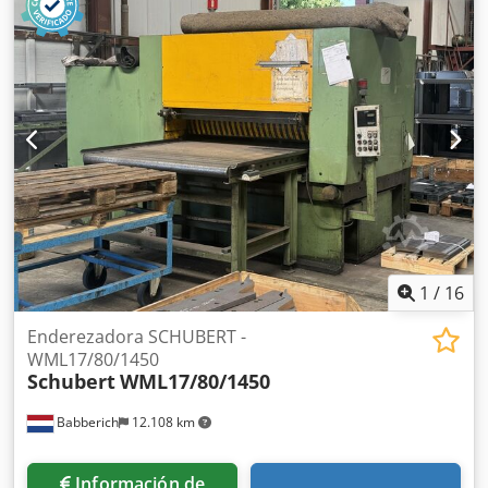
segmentos de relleno Cedpjymclbsfx Amyeha Apilador de
hojas: 600 - 8.000 mm Capacidad de apilamiento: 1
paquete de 8000 mm de largo x 2000 mm de ancho
Apilado: Máximo 10 000 kg distribuidos uniformemente
sobre una longitud de chapa de 5000 mm Altura del
paquete: 750 mm Velocidad de producción: Hasta 60
m/min
1
/
16
Enderezadora SCHUBERT -
WML17/80/1450
Schubert
WML17/80/1450
Babberich
12.108 km
Información de