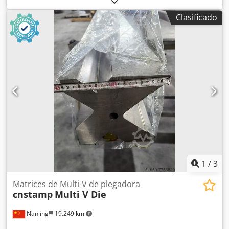
2100 mm Máquina usada Ancho máximo de chapa: 2100
Clasificado
mm (2100 x 8 mm) Espesor máximo de chapa: 10 mm (1500
x 10 mm) Número de rodillos: 11 unidades Diámetro del
rodillo: 95 mm Motor eléctrico: Velocidad y dirección
ajustables Cedpfx Amjv Tpv Njysha Datos eléctricos: 400 V,
50 Hz, 36 A, 22,5 kW Incluye transportador de rodillos.
1
/
3
Matrices de Multi-V de plegadora
cnstamp
Multi V Die
Nanjing
19.249 km