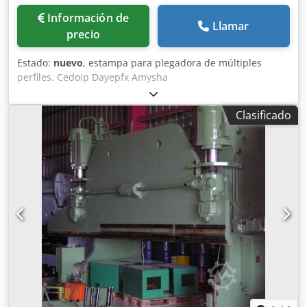
Información de
Llamar
precio
Estado:
nuevo
, estampa para plegadora de múltiples
perfiles. Cedoip Dayepfx Amysha
Clasificado