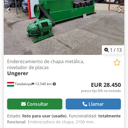
1
/
13
Enderezamiento de chapa metálica,
nivelador de placas
Ungerer
EUR 28.450
Tatabánya
12.540 km
precio fijo IVA no incluído
Consultar
Llamar
Estado:
listo para usar (usado)
, Funcionalidad:
totalmente
funcional
, Enderezadora de chapa, 2100 mm,
Enderezadora de chapa metálica, Aplanadora de placas,