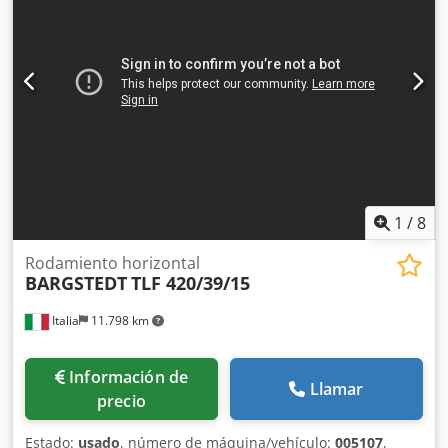
1
/
8
Rodamiento horizontal
BARGSTEDT
TLF 420/39/15
Italia
11.798 km
Información de
Llamar
precio
Estado:
usado
, número de máquina/vehículo:
005107
,