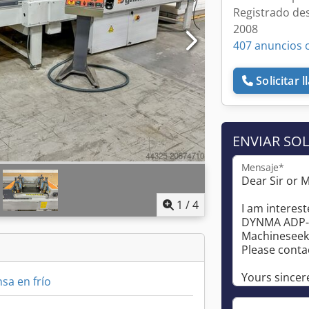
Registrado de
2008
407 anuncios 
Solicitar 
ENVIAR SOL
Mensaje*
1
/
4
sa en frío