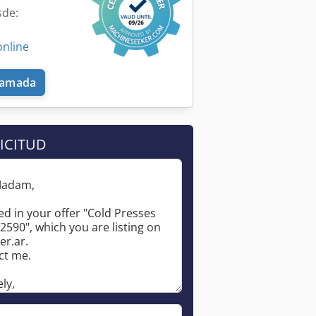
sde:
online
llamada
ICITUD