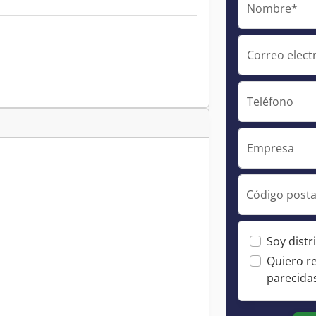
Nombre*
Correo elect
Teléfono
Empresa
Código posta
Soy distr
Quiero r
parecida