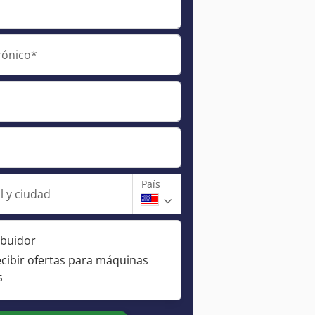
rónico*
País
l y ciudad
ibuidor
ecibir ofertas para máquinas
s