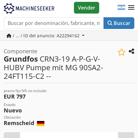
Vender
Buscar
/ ... / ID del anuncio: A22294162
Componente
Grundfos
CRN3-19 A-P-G-V-
HUBV Pumpe mit MG 90SA2-
24FT115-C2 --
precio fijo IVA no incluído
EUR 797
Estado
Nuevo
Ubicación
Remscheid