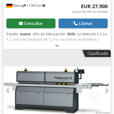
EUR 27.900
Bitburg
11.992 km
precio fijo IVA no incluído
Consultar
Llamar
Estado:
nuevo
, Año de fabricación:
2025
, La Hebrock F 2 La
F 2, con una longitud de 3,3 m, no solo es económica y
ocupa poco espacio. Además, cuenta con el equipamiento
que necesita para procesar los cantos de forma perfecta
Clasificado
desde el principio: las fresas de ensamblaje con
revestimiento de diamante garantizan una preparación
excelente de las piezas para el encastre de los cantos. El
equipamiento incluye un grupo de ensamblaje (hasta 2
mm de profundidad de fresado), el depósito de cola
termofusible superior, una sierra ingletadora y una
fresadora combinada. Opcionalmente, la F 2 también
puede equiparse con una cuchilla de cepillado de
superficies. Grosor máximo del canto: 3 mm Grosor
máximo de la pieza: 50 mm Lista para su uso en 3,5
minutos Equipamiento: F2 - 10 m/min Dcsdjlht Hzspfx