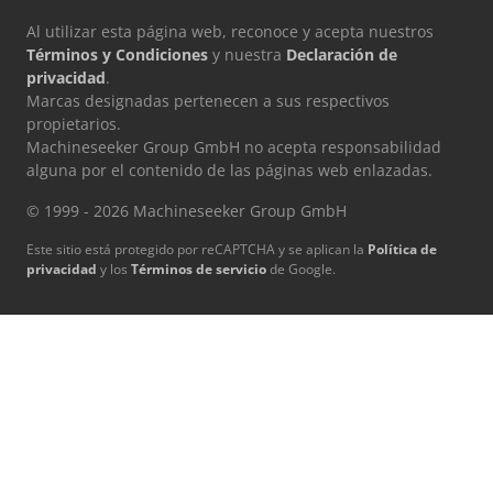
Al utilizar esta página web, reconoce y acepta nuestros
Términos y Condiciones
y nuestra
Declaración de
privacidad
.
Marcas designadas pertenecen a sus respectivos
propietarios.
Machineseeker Group GmbH no acepta responsabilidad
alguna por el contenido de las páginas web enlazadas.
© 1999 - 2026 Machineseeker Group GmbH
Este sitio está protegido por reCAPTCHA y se aplican la
Política de
privacidad
y los
Términos de servicio
de Google.