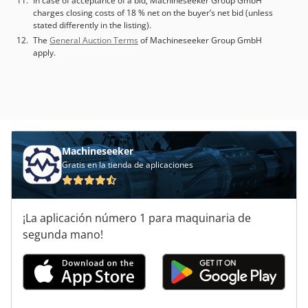
In case of acceptance of a bid, Machineseeker Group GmbH
charges closing costs of 18 % net on the buyer’s net bid (unless
stated differently in the listing).
The
General Auction Terms
of Machineseeker Group GmbH
apply.
Machineseeker
Gratis en la tienda de aplicaciones
¡La aplicación número 1 para maquinaria de
segunda mano!