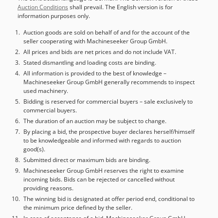
fresado), el depósito de adhesivo de calentamiento rápido
Auction Conditions
shall prevail. The English version is for
situado en la parte superior, una sierra de corte y una
information purposes only.
fresadora combinada. Grosor máximo del canto: 3 mm
Grosor mínimo/máximo de la pieza: 8 - 50 mm Longitud
Auction goods are sold on behalf of and for the account of the
seller cooperating with Machineseeker Group GmbH.
mínima de la pieza: aprox. 160 mm Velocidad de avance:
aprox. 10 m/min. Tiempo de preparación: aprox. 3,5 min.
All prices and bids are net prices and do not include VAT.
Consumo máximo de energía: aprox. 5,9 kW Conexión
Stated dismantling and loading costs are binding.
eléctrica: 400 V – 3 fases – 50 Hz Dimensiones de la
All information is provided to the best of knowledge –
Machineseeker Group GmbH generally recommends to inspect
máquina: aprox. 3350 x 1300 x 1400 mm (largo x ancho x
used machinery.
alto) Dcjdpjglfw Nsfx Ahzok Altura de la mesa de trabajo:
Bidding is reserved for commercial buyers – sale exclusively to
aprox. 900 mm Peso: aprox. 620 kg Conexión para extractor
commercial buyers.
de polvo: Ø 1 x 140 mm Adhesivo para encolado de
The duration of an auction may be subject to change.
grandes superficies
By placing a bid, the prospective buyer declares herself/himself
to be knowledgeable and informed with regards to auction
good(s).
Submitted direct or maximum bids are binding.
Machineseeker Group GmbH reserves the right to examine
incoming bids. Bids can be rejected or cancelled without
providing reasons.
The winning bid is designated at offer period end, conditional to
the minimum price defined by the seller.