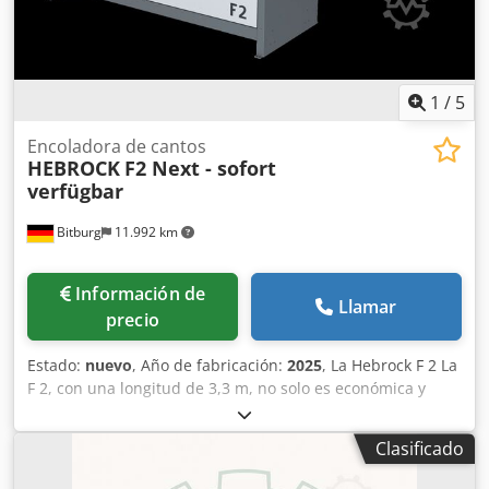
1
/
5
Encoladora de cantos
HEBROCK
F2 Next - sofort
verfügbar
Bitburg
11.992 km
Información de
Llamar
precio
Estado:
nuevo
, Año de fabricación:
2025
, La Hebrock F 2 La
F 2, con una longitud de 3,3 m, no solo es económica y
ocupa poco espacio. Además, cuenta con el equipamiento
que necesita para procesar los bordes de manera perfecta
Clasificado
desde el principio: las fresas de unión con insertos de
diamante garantizan piezas de trabajo preparadas de