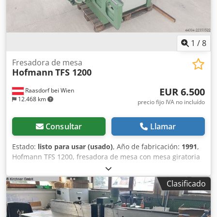
1
/
8
Fresadora de mesa
Hofmann
TFS 1200
EUR 6.500
Raasdorf bei Wien
12.468 km
precio fijo IVA no incluído
Consultar
Llamar
Estado:
listo para usar (usado)
, Año de fabricación:
1991
,
Hofmann TFS 1200, fresadora de mesa con mesa giratoria
Año de fabricación: 1991 Número de máquina: P127-91-
194-695 Motor: 54,7 / 5,7 - 11 / 13,5 Giro de -5° a +45°
Clasificado
Cedpfx Aezmcz Iscijha Freno de motor Motor de 2
velocidades/conmutable de polos 6 niveles de velocidad: 3
/ 4 / 5 / 6 / 8 / 10.000 rpm Sentido de giro: