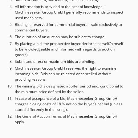
Velocidad mínima del husillo [rpm]: 3000 - Regulación de
All information is provided to the best of knowledge –
Machineseeker Group GmbH generally recommends to inspect
la velocidad del husillo: Paso a paso - Dimensiones de
used machinery.
transporte: 2680mm x 1200mm x 2200mm (largo x ancho x
Bidding is reserved for commercial buyers – sale exclusively to
alto) - Peso de transporte [kg]: 950 kg - Paquetes de
commercial buyers.
transporte [ud.]: 1 Información financiera IVA: El precio
The duration of an auction may be subject to change.
indicado es más IVA IVA/diferencia impositiva: IVA
By placing a bid, the prospective buyer declares herself/himself
deducible para empresas Entrega y recompra posible en
to be knowledgeable and informed with regards to auction
cualquier momento para todo el sector industrial Yorick
good(s).
Diebels
Submitted direct or maximum bids are binding.
Machineseeker Group GmbH reserves the right to examine
incoming bids. Bids can be rejected or cancelled without
providing reasons.
The winning bid is designated at offer period end, conditional to
the minimum price defined by the seller.
In case of acceptance of a bid, Machineseeker Group GmbH
charges closing costs of 18 % net on the buyer’s net bid (unless
stated differently in the listing).
The
General Auction Terms
of Machineseeker Group GmbH
apply.