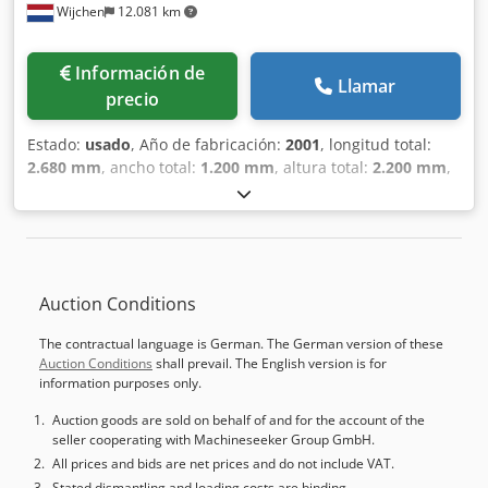
Wijchen
12.081 km
aprox. 2000 x 1600 x 1400 mm Peso aprox. 1.000 kg
Ubicación: 97447 Gerolzhofen, libre cargado en camión,
sin embalar Entrega en el estado actual tal como se
Información de
inspeccionó, probado su funcionamiento Sin
Llamar
precio
reacondicionamiento, sin garantía ni responsabilidad
sobre vicios ocultos.
Estado:
usado
, Año de fabricación:
2001
, longitud total:
2.680 mm
, ancho total:
1.200 mm
, altura total:
2.200 mm
,
Color: Gris Peso en vacío: 950 kg Precio: A consultar Csdpfx
Ajwl I E Ejcijha Fresadora de mesa Hofmann TFS 1200
Número de serie: 127-01204 Año de fabricación: 2001
Potencia: 7,8 kW, 16 A, 400 V Inclinación ajustable hasta 45
grados. Guía Aigner Dispositivo de avance - Año de
Auction Conditions
fabricación: 2001 - Documentación disponible: No -
Certificado CE disponible: No - Número de serie: 127-01204
The contractual language is German. The German version of these
- Potencia motor principal [kW]: 7,8 - Diámetro del husillo
Auction Conditions
shall prevail. The English version is for
[mm]: 40 - Longitud de la mesa [mm]: 2680 - Ancho de la
information purposes only.
mesa [mm]: 450 - Husillo inclinable: Automático - └
Inclinación mínima [°]: 0 - └ Inclinación máxima [°]: 45 -
Auction goods are sold on behalf of and for the account of the
seller cooperating with Machineseeker Group GmbH.
Dispositivo de avance incluido: Sí - Marca: Masterwood -
Tipo: Euromeo - Número de ruedas [ud.]: 4 - Número de
All prices and bids are net prices and do not include VAT.
velocidades: 2 - Guía incluida: Sí - Marca: Aigner -
Stated dismantling and loading costs are binding.