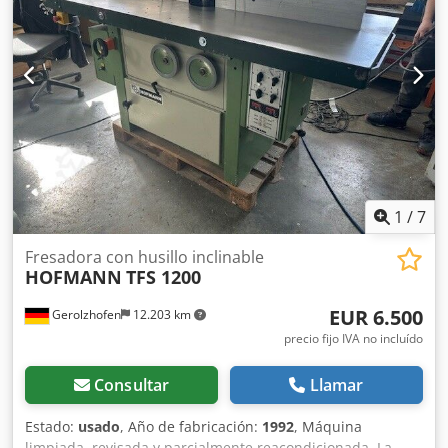
derecha/izquierda Tamaño de la mesa: 2000 x 830 mm
Diámetro del eje de la fresa: 30 mm Tope de fresado con
ajuste fino Ajuste de altura manual con volante Ajuste de
giro manual con volante Mesa deslizante lateral para el
mecanizado de ranuras y ensambles de espiga Sistema de
avance: 3 rodillos Elu, de ajuste continuo Conexión para
aspiración: D 2x 120 mm Espacio requerido:
aproximadamente 2000 x 1600 x 1400 mm Peso:
aproximadamente 1000 kg
1
/
7
Fresadora con husillo inclinable
HOFMANN
TFS 1200
EUR 6.500
Gerolzhofen
12.203 km
precio fijo IVA no incluído
Consultar
Llamar
Estado:
usado
, Año de fabricación:
1992
, Máquina
limpiada, revisada y parcialmente reacondicionada. La