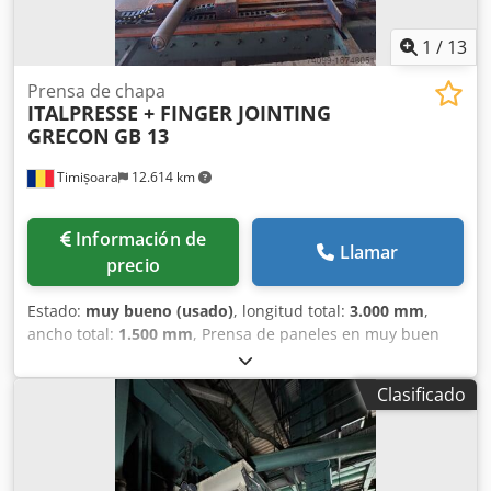
1
/
13
Prensa de chapa
ITALPRESSE + FINGER JOINTING
GRECON
GB 13
Timișoara
12.614 km
Información de
Llamar
precio
Estado:
muy bueno (usado)
, longitud total:
3.000 mm
,
ancho total:
1.500 mm
, Prensa de paneles en muy buen
estado de funcionamiento + finger jointing Grecon Cedpfx
Ajt Uduxebijrf
Clasificado