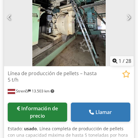
1
/
28
Línea de producción de pellets – hasta
5 t/h
Strenči
13.503 km
Información de
Llamar
precio
Estado:
usado
, Línea completa de producción de pellets
con una capacidad máxima de hasta 5 toneladas por hora