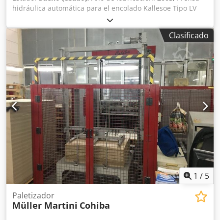
hidráulica automática para el encolado Kallesoe Tipo LV
7821 La prensa se utiliza para el encolado de elementos de
madera, por ejemplo, tableros de mesa con dimensiones
Clasificado
máximas de 7800 mm x 2100 mm, el factor de aceleración
del encolado es el agua caliente suministrada al estante
de la prensa y que circula continuamente (puede ser
suministrada desde el CO o calentada por los calentadores
instalados en la prensa) Crjdpfx Ajrqzgkebijf Potencia de
calentamiento de la prensa 72kW Capacidad máxima de la
prensa hasta 2000 m2 / 7,5h Aplicador de cola con
alimentador para prensa Kallesoe Tipo KL40 - utilizado
para aplicar cola automáticamente a cada lámina y
transferirla directamente a la prensa LV7821
1
/
5
Paletizador
Müller Martini
Cohiba