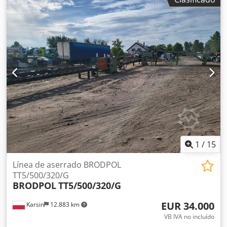
rodamientos se reemplazaron hace 1 año. Funcionaba
perfectamente antes de ser desmontada. Se ha fabricado
una matriz nueva con rodillos, disponible por un precio
adicional. Para más información, por favor escriba por
Whatsapp. Cjdex S Ibgspfx Abijrf
1
/
15
Línea de aserrado BRODPOL
TT5/500/320/G
BRODPOL
TT5/500/320/G
EUR 34.000
Karsin
12.883 km
VB IVA no incluído