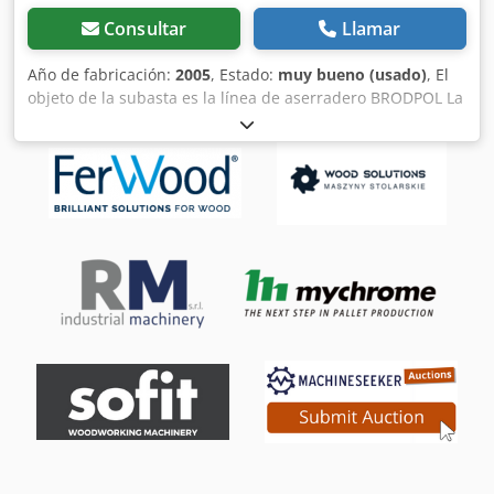
Consultar
Llamar
Año de fabricación:
2005
, Estado:
muy bueno (usado)
, El
objeto de la subasta es la línea de aserradero BRODPOL La
línea consta de un prealimentador de troncos más
cascada, un alimentador, un aserradero circular BRODPOL
TT5/500/320/G con unidad de centrado y recepción y una
mesa de distribución. Crsdjl H Hy Hjpfx Abiof - diámetro de
la pieza de trabajo 100 - 320 mm - longitud de la pieza
1250 - 6000 mm - diámetro de la sierra circular (sólo) 500
mm - número máximo de sierras en el husillo 5 uds. -
velocidad de avance 10 - 28 m/min. - potencia del motor
principal 55 kW + 75 kW Hcwgak9s - conexión neumática
necesaria 6 atm. - capacidad hasta 20 m³ por hora de
trabajo