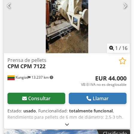
1
/
16
Prensa de pellets
CPM
CPM 7122
EUR 44.000
Kungiai
13.237 km
VB El IVA no es desglosable
Consultar
Llamar
Estado:
usado
, Funcionalidad:
totalmente funcional
,
Rendimiento para pellets de 6 mm de diámetro: 2,5-3 t/h.
La utilizamos durante unos 5 años. Fue adquirida de
segunda mano, pero en muy buen estado. Todos los
Clasificado