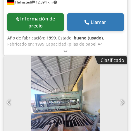
Helmstedt
12.394 km
Información de
Llamar
precio
Año de fabricación:
1999
, Estado:
bueno (usado)
,
Fabricado en: 1999 Capacidad (pilas de papel A4
empaquetadas): máx. 20-24 paquetes/min. Capacidad
(pilas de papel A4 sueltas): máx. 16-20 paquetes/min.
Clasificado
Altura del palé (incluido el palé): máx. 1600 mm Tamaño
del palé: máx. 1200 x 1200 mm Csdpfx Abjdym Sreiorf
Dimensiones: máx. 420 x 307 x 320 mm Dimensiones: 148 x
110 x 50 mm Equipamiento: • Sección de alimentación y
almacenamiento • Plataforma giratoria • Mesa de
alimentación • Paletizador automático • Cinta
transportadora para palés completos • Dispensador de
láminas intermedias de cartón • Dispensador de palés