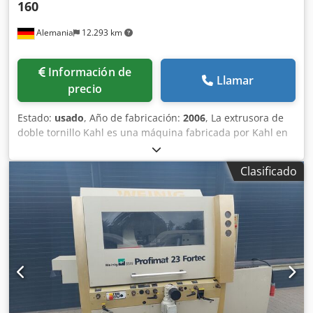
160
Alemania
12.293 km
Información de
Llamar
precio
Estado:
usado
, Año de fabricación:
2006
, La extrusora de
doble tornillo Kahl es una máquina fabricada por Kahl en
2006. Actualmente se encuentra almacenado en Alemania
y está equipado con un contenedor de grano fino, una
Clasificado
descarga de grano fino, una bolsa de grano fino, una
unidad de cinta (tipo: BTK 1510-0), adición de agua,
extrusora y soplador de aire de suministro y fue revisado
en 2016. También incluye eliminación de polvo, tamiz de
tambor, extracción de polvo, embalaje final, secador de
banda, contenedor de producto, transportador de cadena
de tubo, ciclón, válvula rotativa, distribuidor, bolsa de
polvo, ventilador de escape, secador rotativo de flujo de
aire, mesa de alimentación, mezclador y un ventilador de
suministro de aire adicional y secador de banda. Los