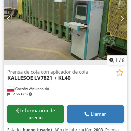
WEINIG, longitud de la máquina 415 cm máquina revisada
en estado original
1
/
8
Prensa de cola con aplicador de cola
KALLESOE
LV7821 + KL40
Gorzów Wielkopolski
12.663 km
Información de
Llamar
precio
Estado:
bueno (usado)
, Año de fabricación:
2003
, Prensa