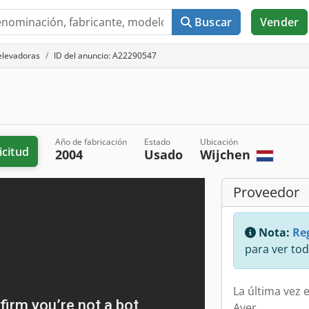
Buscar
Vender
 elevadoras
ID del anuncio: A22290547
Año de fabricación
Estado
Ubicación
icitud
2004
Usado
Wijchen
Proveedor
Nota:
Reg
para ver tod
La última vez e
Ayer