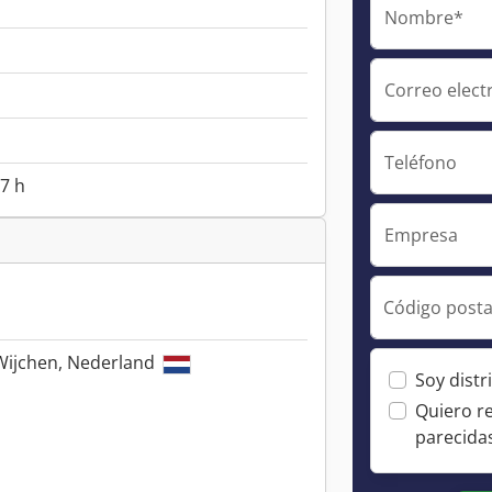
Nombre*
Correo elect
Teléfono
7 h
Empresa
Código posta
Wijchen, Nederland
Soy distr
Quiero r
parecida