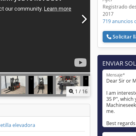
Registrado de
2017
719 anuncios 
Solicitar 
ENVIAR SOL
Mensaje*
1
/
16
etilla elevadora