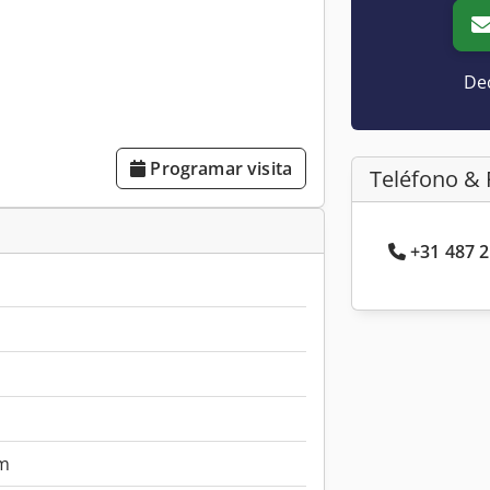
Dec
Programar visita
Teléfono & 
+31 487 2
m