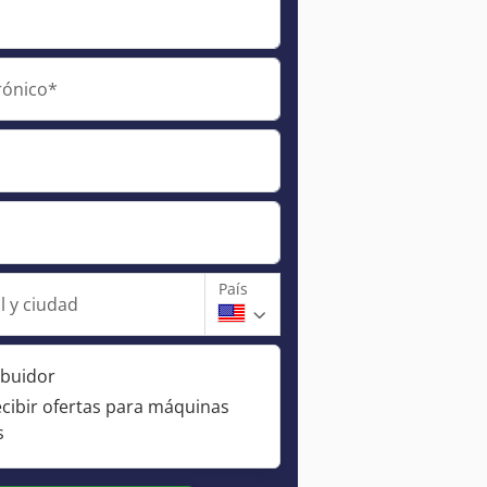
rónico*
País
l y ciudad
ibuidor
ecibir ofertas para máquinas
s