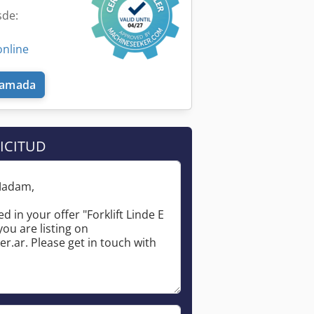
sde:
online
llamada
ICITUD