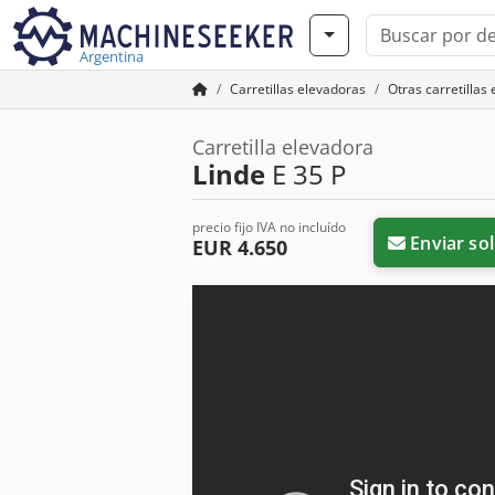
Argentina
Carretillas elevadoras
Otras carretillas
Carretilla elevadora
Linde
E 35 P
precio fijo IVA no incluído
Enviar sol
EUR 4.650