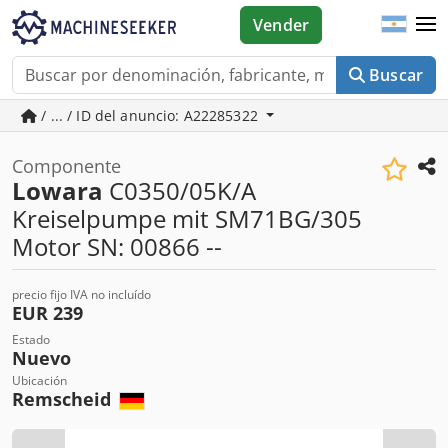
Vender
Buscar
/ ... / ID del anuncio: A22285322
Componente
Lowara
C0350/05K/A
Kreiselpumpe mit SM71BG/305
Motor SN: 00866 --
precio fijo IVA no incluído
EUR 239
Estado
Nuevo
Ubicación
Remscheid