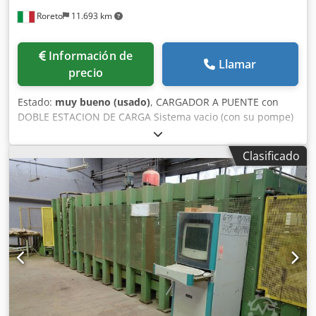
dos máquinas de demostración en stock. Djdpfew Av Ivox
Roreto
11.693 km
Adhsck
Información de
Llamar
precio
Estado:
muy bueno (usado)
, CARGADOR A PUENTE con
DOBLE ESTACION DE CARGA Sistema vacio (con su pompe)
N. 2 Columnas verticales de soporte de la traviesa superior
N. 1 Traviesa horizontal superior (para el desplazamiento
Clasificado
del carro móvil) N. 1 Carro móvi motorizado al cual hay
conectados brazos horizontales N. 2 Rodillo al suelo para
la entrada de las pilas de paneles a el Cargador Mesa de
rodillos motorizada (que recibe los peneles del Cargador)
Cuadro eléctrico y de mando separado Rejillas metálicas
de protección y seguridad perimetral Dsdpofi Tg Hefx
Adheck Capacitad de trabajo (ciclos/minutos) 16 (ca.)
Min/max grosor del tablero mm 10 / 50 (ca.) Tamaño
mínimo de los paneles mm 250 x 320 (ca.) Tamaño max de
los paneles mm 1300 x 3000 (ca.) Potencia instalada Kw 30