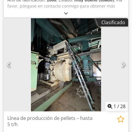
favor, póngase en contacto conmigo para obtener más
información. Dodpjk Nn Ilsfx Adhsck
Clasificado
1
/
28
Línea de producción de pellets – hasta
5 t/h