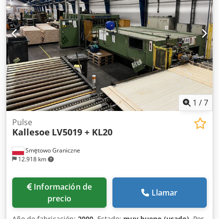
instalados en la prensa) Potencia de calentamiento de la
prensa 72kW Capacidad máxima de la prensa hasta 2000
m2 / 7,5h Djdpfxerqzgkj Adheck Aplicador de cola con
alimentador para prensa Kallesoe Tipo KL40 - utilizado
para aplicar cola automáticamente a cada lámina y
transferirla directamente a la prensa LV7821
1
/
7
Pulse
Kallesoe
LV5019 + KL20
Smętowo Graniczne
12.918 km
Información de
Llamar
precio
Año de fabricación:
2000
, Estado:
muy bueno (usado)
, Por