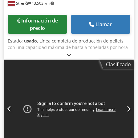
Strenči
13.503 km
Información de
Llamar
precio
Estado:
usado
, Línea completa de producción de pellets
con una capacidad máxima de hasta 5 toneladas por hora
(limitada por la capacidad del secador). Prensas de pellets
(3 unidades): CPM 7122 CPM 7922-2 CPM 7930-4 (solo ~200
Clasificado
horas de funcionamiento) Molinos de martillos (3
unidades): Molino de martillos Maier para material
húmedo Molino de martillos Maier para material seco
Molino de martillos Kamas (para la producción de material
para quemador) Sistema de enfriamiento: Enfriador de
pellets CPM Información adicional: Los sistemas eléctricos
y de control están completamente integrados en
módulos/container. La línea de producción ha estado en
funcionamiento aproximadamente durante 2 años.
Transportador de banda, tolva de recepción 4 kW Secador:
tolva de distribución/recepción 2,2 kW Cinta
transportadora, tolva de recepción 2,2 kW Tornillo sinfín