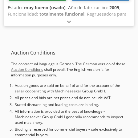
de productos ilimitados e interfaz de escáner intuitiva
Estado:
muy bueno (usado)
, Año de fabricación:
2009
,
Rango de Productos (Especificaciones de la pieza de
Funcionalidad:
totalmente funcional
, Regruesadora para
trabajo) Longitud 500–3.000 mm Ancho 100–350 mm
parqué Costa Righi, modelo Zefiro 2200 Distancia máxima
Espesor 3–30 mm Velocidad de producción Hasta 10 m/min
entre las cuchillas exteriores: 2200 mm Ancho útil de la
– dependiendo del número y tamaño de los defectos
pieza: 2400 mm Incluye alimentador de banda y cadenas
Sistema de Relleno – Unidades de Inyección y Aplicación •
de entrada Dcodpfx Adex Rrqvohek Cuchillas incluidas
Unidad de Inyección: • Posicionamiento en 3 ejes (Servo en
X/Y, neumático en Z) • Alimentación de material fundido
Auction Conditions
con presión regulada • Inyección a alta presión • Unidad de
Aplicación: • Control en 3 ejes • Acabado fino de las zonas
The contractual language is German. The German version of these
reparadas Escáner Faulty Spot Eye • Sistema de
Auction Conditions
shall prevail. The English version is for
triangulación láser 3D y cámara de alta velocidad • Detecta
information purposes only.
defectos a partir de aprox. 1 mm de profundidad • Ajuste
Auction goods are sold on behalf of and for the account of the
automático de altura • Medición 2D y 3D • Parámetros
seller cooperating with Machineseeker Group GmbH.
ajustables según tipos de madera Unidad de Fusión •
All prices and bids are net prices and do not include VAT.
Tanque de 8 kg • Zonas de temperatura independientes •
Stated dismantling and loading costs are binding.
Bomba de pistón integrada para presión constante Unidad
All information is provided to the best of knowledge –
de Refrigeración • Circuito cerrado de glicol-agua • Control
Machineseeker Group GmbH generally recommends to inspect
estable de temperatura Sistema de Control • Comunicación
used machinery.
basada en Ethernet con mantenimiento remoto • Acceso a
Bidding is reserved for commercial buyers – sale exclusively to
PLC, escáner y servomotores • Tecnología de
commercial buyers.