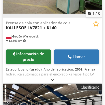
1
/
8
Prensa de cola con aplicador de cola
KALLESOE
LV7821 + KL40
Gorzów Wielkopolski
12.663 km
Información de
Llamar
precio
Estado:
bueno (usado)
, Año de fabricación:
2003
, Prensa
hidráulica automática para el encolado Kallesoe Tipo LV
7821 La prensa se utiliza para el encolado de elementos de
madera, por ejemplo, tableros de mesa con dimensiones
Clasificado
máximas de 7800 mm x 2100 mm, el factor de aceleración
del encolado es el agua caliente suministrada al estante
de la prensa y que circula continuamente (puede ser
suministrada desde el CO o calentada por los calentadores