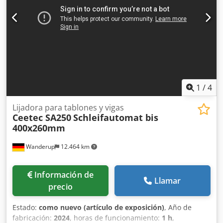
1
/
4
Lijadora para tablones y vigas
Ceetec SA250
Schleifautomat bis
400x260mm
Wanderup
12.464 km
Información de
Llamar
precio
Estado:
como nuevo (artículo de exposición)
, Año de
fabricación:
2024
, horas de funcionamiento:
1 h
,