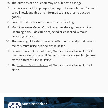
accionamiento regenerativo de bajo consumo Software del
The duration of an auction may be subject to change.
Escáner • Procesa perfiles de sección de luz en 3D • Calcula
By placing a bid, the prospective buyer declares herself/himself
el volumen y las coordenadas de los defectos • Programas
to be knowledgeable and informed with regards to auction
de productos ilimitados • Interfaz de operador intuitiva
good(s).
Proceso de Inyección a Alta Presión 1. Fusión del material
Submitted direct or maximum bids are binding.
termoplástico 2. Regulación de presión y temperatura 3.
Machineseeker Group GmbH reserves the right to examine
Inyección directa en el defecto 4. Enfriamiento inmediato
incoming bids. Bids can be rejected or cancelled without
providing reasons.
5. Mínimos residuos en superficie • Ventajas: • Bajo
The winning bid is designated at offer period end, conditional to
consumo de material • Excelente adherencia • Sin
the minimum price defined by the seller.
alteración de la estructura de la madera circundante
In case of acceptance of a bid, Machineseeker Group GmbH
Arquitectura del Sistema • Unidad de fusión • Mangueras
charges closing costs of 18 % net on the buyer’s net bid (unless
calefactadas • Cabezal de inyección • Placa de enfriamiento
stated differently in the listing).
• Unidad de refrigeración con flujo de retorno
The
General Auction Terms
of Machineseeker Group GmbH
apply.
Machineseeker