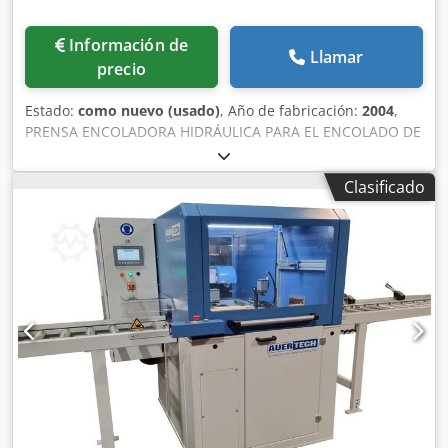
Información de
Llamar
precio
Estado:
como nuevo (usado)
, Año de fabricación:
2004
,
PRENSA ENCOLADORA HIDRÁULICA PARA EL ENCOLADO DE
PIEZAS DE MADERA DE ESPESOR HSKG Categoría: VI -
Prensas encoladoras hidráulicas para el encolado de
Clasificado
piezas de madera El dispositivo HSKG se utiliza para
encolar piezas de madera cortadas de espesor a alta
presión con cilindros hidráulicos. La gama de fuerzas de
aplastamiento alcanzables por cilindro es de 5-11kN
(horizontal) y 25-55kN (vertical). El encolado de los
elementos se realiza en una pila con las dimensiones de la
zona de carga. La formación de la pila se realiza mediante
compresión hidráulica entre las vigas verticales
deslizantes y los listones verticales de los cilindros
transversales. Ambos elementos de formación de la pila
están equipados con insertos de madera o metal
correspondientes al perfil de la pila de lamas. El encolado
de los elementos de madera a partir del espesor mejora la