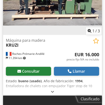
1
/
3
Máquina para madera
KRUZI
EUR 16.000
Roches-Prémarie-Andillé
11.394 km
precio fijo IVA no incluído
Consultar
Llamar
Estado:
bueno (usado)
, Año de fabricación:
1994
,
Entalladora de chalets con empujador Tiger stop de 10
metros, equipada con: 1 grupo de fresado horizontal
superior, 1 grupo de fresado horizontal inferior, 1 grupo
Clasificado
de fresado frontal/trasero, 1 grupo de taladrado horizontal