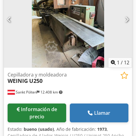
Deshumidificación Ø 40, con servomotor Sensores UGL,
humidificación, válvula de calefacción (a cargo del cliente)
Cuadro eléctrico, batería de calefacción, bastidor del
ventilador Dimensiones de apilado 1x12,5 m, 2x1,2 m,
2x1,0 m
1
/
12
Cepilladora y moldeadora
WEINIG
U250
Sankt Pölten
12.408 km
Información de
Llamar
precio
Estado:
bueno (usado)
, Año de fabricación:
1973
,
Cepilladora de 4 lados Weinig / U250 / Unimat 250 Ancho