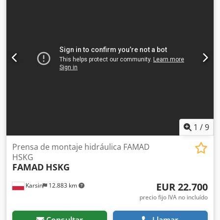
de diámetro 16 mm, 1 tope automático Tiger stop de 10
metros, año: 2001, longitud útil de trabajo: 9,20 m.
Dsdpoxbn N Tjfx Afmskr
1
/
9
Prensa de montaje hidráulica FAMAD
HSKG
FAMAD
HSKG
EUR 22.700
Karsin
12.883 km
precio fijo IVA no incluído