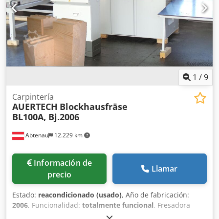
manual: tras iniciar la unidad de procesamiento con los
botones de 2 manos, el proceso de fresado se lleva a cabo
de forma automática. Opcionalmente están disponibles
mesas de rodillos y topes de posicionamiento para
posicionar los componentes. Dkjdpswnt Htsfx Afmer
1
/
9
Carpintería
AUERTECH
Blockhausfräse
BL100A, Bj.2006
Abtenau
12.229 km
Información de
Llamar
precio
Estado:
reacondicionado (usado)
, Año de fabricación:
2006
, Funcionalidad:
totalmente funcional
, Fresadora
para casas de troncos BL100A, completamente