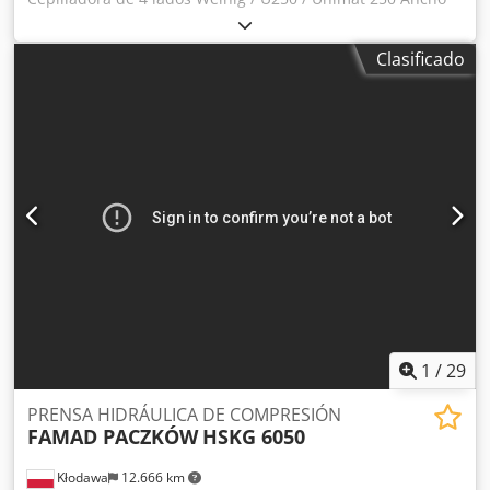
de cepillado: 250mm Altura de cepillado: 120mm Husillo
abajo 7,5 kW Husillo derecho 5,5 kW Husillo izquierdo 7,5
Clasificado
kW Husillo derecho 7,5 kW Husillo arriba 7,5 kW Husillo
inferior 7,5 kW Unidad de serrado del husillo 7,5 kW con
cabezales de cepillado con fresas con cuchillas con todos
los accesorios Djdpfsrigq Ssx Afmokr buen estado -
disponible inmediatamente Lugar: Austria, cerca de Sankt
Pölten
1
/
29
PRENSA HIDRÁULICA DE COMPRESIÓN
FAMAD PACZKÓW
HSKG 6050
Kłodawa
12.666 km