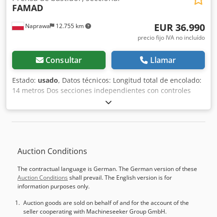
FAMAD
EUR 36.990
Naprawa
12.755 km
precio fijo IVA no incluído
Consultar
Llamar
Estado:
usado
, Datos técnicos: Longitud total de encolado:
14 metros Dos secciones independientes con controles
separados de 6 m/unidad y 8 m/unidad Prensas operadas
hidráulicamente 12 prensas verticales 28 prensas
horizontales/traseras Alimentación: 400 V Dkedjx Id Dijpfx
Afmjr Potencia total del motor: 15 kW Posibilidad de
comprar los segmentos de 6 y 8 metros por separado.
Auction Conditions
Dimensiones totales: Longitud: 18.000 mm Ancho: 1.200
mm Altura: 2.500 mm
The contractual language is German. The German version of these
Auction Conditions
shall prevail. The English version is for
information purposes only.
Auction goods are sold on behalf of and for the account of the
seller cooperating with Machineseeker Group GmbH.