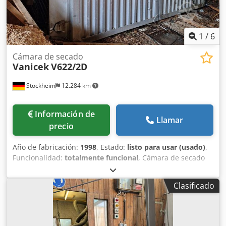
1
/
6
Cámara de secado
Vanicek
V622/2D
Stockheim
12.284 km
Información de
Llamar
precio
Año de fabricación:
1998
, Estado:
listo para usar (usado)
,
Funcionalidad:
totalmente funcional
, Cámara de secado
Vanicek con carro portante con largueros laterales con
puertas batientes de entrada y salida con sistema de
Clasificado
control y armario eléctrico Dimensiones: longitud interior
13,05 m, ancho 4,00 m, alto 2,80 m Ventilador VMR 71-05-4,
motor eléctrico 1,1 kW/400V Dkjdowxdqkspfx Afmjr
Deshumidificación Ø 50, con servomotor