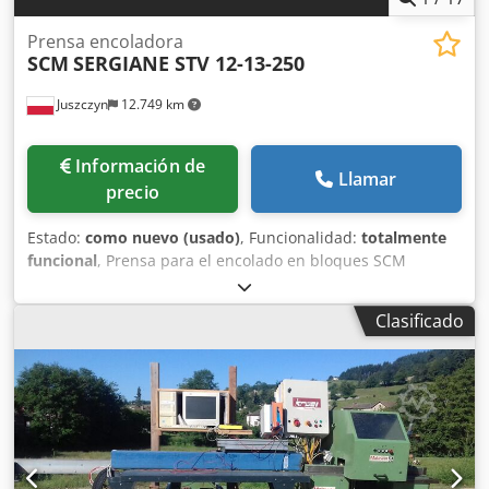
Prensa encoladora
SCM
SERGIANE STV 12-13-250
Juszczyn
12.749 km
Información de
Llamar
precio
Estado:
como nuevo (usado)
, Funcionalidad:
totalmente
funcional
, Prensa para el encolado en bloques SCM
SERGIANE STV 12-13-250 Dedpfxszlhnwe Afmekr Longitud
máxima de prensado: 12.000 mm Anchura máxima de
Clasificado
prensado: 250 mm Altura máxima de prensado: 1.300 mm
Número de prensas verticales: 56 Número de prensas
frontales: 12 Fuerza de presión sobre el material: 5–15
kg/cm² Certificado CE Documentación técnica Longitud
total: 16 m Año de fabricación: 2019