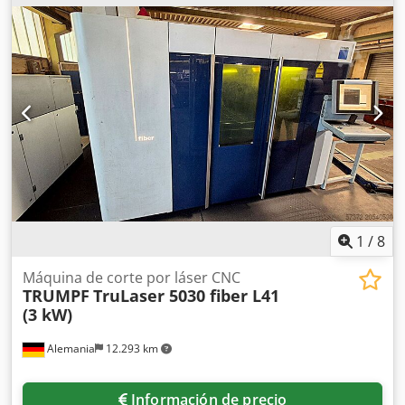
Dimensiones de la máquina X/Y/Z:
11000mm/4600mm/2400mm, Peso: 12000kg, Control:
Siemens Sinumerik 840D. Incluye cintas transportadoras,
cabezales de corte láser con distintas lentes, Liftmaster R y
otros dispositivos periféricos. Documentación disponible.
Es posible una visita in situ. Csdpfx Aoxaph Uecyerf
1
/
8
Máquina de corte por láser CNC
TRUMPF
TruLaser 5030 fiber L41
(3 kW)
Alemania
12.293 km
Información de precio