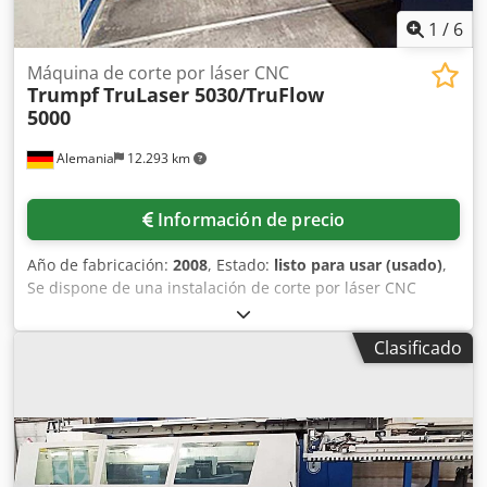
1
/
6
Máquina de corte por láser CNC
Trumpf
TruLaser 5030/TruFlow
5000
Alemania
12.293 km
Información de precio
Año de fabricación:
2008
, Estado:
listo para usar (usado)
,
Se dispone de una instalación de corte por láser CNC
Trumpf, incluyendo RotoLas y Liftmaster. Fuente láser:
TruFlow 5000, tipo de láser: láser CO2, potencia láser:
Clasificado
5000W, recorrido X/Y/Z: 3000mm/1500mm/115mm, espesor
máximo de material acero al carbono/inoxidable/aluminio:
25mm/25mm/15mm, precisión de posicionamiento:
+/-0,1mm, precisión de repetibilidad: +/-0,03mm, velocidad
máxima del eje: 200m/min, velocidad máxima simultánea:
300m/min. Dimensiones de la máquina X/Y/Z: aprox.