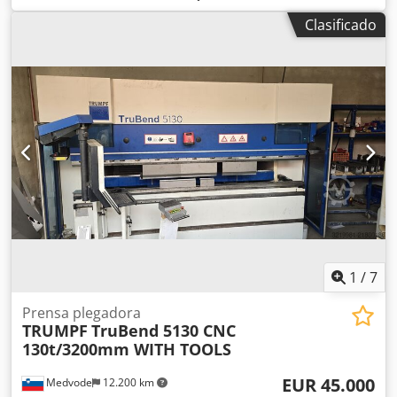
funcional, alcance de suministro según fotos. Credpfxsx Eu
Clasificado
Uys Acyjf
1
/
7
Prensa plegadora
TRUMPF
TruBend 5130 CNC
130t/3200mm WITH TOOLS
EUR 45.000
Medvode
12.200 km