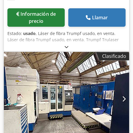
Francia antes de la compra.
Información de
Llamar
precio
Estado:
usado
, Láser de fibra Trumpf usado, en venta.
Láser de fibra Trumpf usado, en venta. Trumpf Trulaser
5030 Fiber de 5 kW, láser industrial CNC de mesa plana, en
venta. Año 2014 Potencia del láser: 5000 W / 5 kW Área de
Clasificado
trabajo: 3000 x 1500 x 115 mm Control: Siemens Sinumerik
840D Máx. espesor de corte en acero al carbono: 25 mm
Csdpfx Acefuah Eoysrf Máx. espesor de corte en acero
inoxidable: 20 mm Máx. espesor de corte en aluminio: 15
mm Espacio requerido: 12000 x 5200 x 2000 mm Peso de la
máquina: 14 500 kg TRUMPF TruLaser 5030 5 kW BrightLine
Fiber – L56 / L68