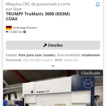
Máquina CNC de punzonado y corte
por láser
TRUMPF
TruMatic 3000 (K03M)
COAX
Schleswig-Holstein
12.483 km
Detalles
Estado:
listo para usar (usado)
, Funcionalidad:
totalmente
funcional
, Año de fabricación:
2010
, horas de
funcionamiento:
55.582 h
, número de máquina/vehículo:
A0110A0058
, modelo de controlador:
BOSCH PNC-P
,
Clasificado
potencia del láser:
2.000 W
, número de ranuras del
almacén de herramientas:
21
, DETALLES TÉCNICOS Área de
trabajo: 2500 x 1250 mm Espesor máx. de chapa: 4,0 mm
Fuerza máxima de punzonado: 165 kN Presión máxima del
pisador activo: 9 kN Peso máx. de la pieza: 120 kg Tamaño
máx. de pieza por canal de descarga: 300 x 500 mm
Velocidades Eje X: 90 m/min Eje Y: 60 m/min Simultáneas