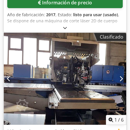
Información de precio
Año de fabricación:
2017
, Estado:
listo para usar (usado)
,
Se dispone de una máquina de corte láser 2D de cuerpo
sólido CNC, marca Trumpf. Fuente láser: Trumpf TruDisk
4001, potencia láser: 4 kW, longitud de onda: 1030 nm,
Clasificado
dimensiones de trabajo X/Y: 3000 mm/1500 mm, recorrido
Z: 75 mm, peso máximo de la pieza de trabajo: 900 kg,
velocidad máxima de desplazamiento simultáneo: 140
m/min, espesor máximo de acero estructural: 25 mm,
paletas intercambiables: 2. Dimensiones de la máquina
X/Y/Z: aproximadamente 8300 mm/6800 mm/2300 mm,
peso: aproximadamente 7750 kg. Se dispone de la
documentación. Es posible realizar una inspección en las
instalaciones. Se estima que estará disponible a partir de
2027. Cedszk Nbcopfx Acyorf
1
/
6