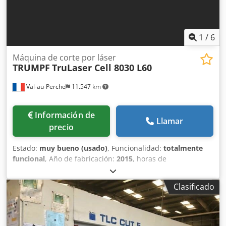
1
/
6
Máquina de corte por láser
TRUMPF
TruLaser Cell 8030 L60
Val-au-Perche
11.547 km
Información de
Llamar
precio
Estado:
muy bueno (usado)
, Funcionalidad:
totalmente
funcional
, Año de fabricación:
2015
, horas de
funcionamiento:
64.000 h
, número de máquina/vehículo:
S1631C0027
, horas de láser:
40.000 h
, potencia del láser:
Clasificado
3.000 W
, Equipamiento:
barrera fotoeléctrica de
seguridad, documentación / manual, unidad de
refrigeración
, En venta – TRUMPF TruLaser Cell 8030 (2015)
| Sistema de corte por láser 3D Oportunidad única para