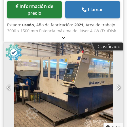
Información de
Llamar
precio
Estado:
usado
, Año de fabricación:
2021
, Área de trabajo
3000 x 1500 mm Potencia máxima del láser 4 kW (TruDisk
4001) Espesor máximo de chapa 25/20 mm (St. 37/acero
inoxidable) Cámara integrada para supervisión de
Clasificado
procesos (con interfaz para monitor) Control: Siemens
Sinumerik 840 D SL con pantalla táctil de 18” Regulación
automática de velocidad Apagado automático programable
de la máquina Csdpfx Asxr U U Rocysrf Paquete de corte
de cobre Paquete de corte de latón Equipado con: Cambio
automático de paletas Precio de adquisición en 2021:
2.700.000 DKK sin IVA.