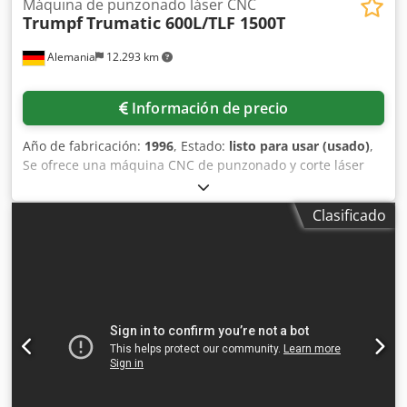
Máquina de punzonado láser CNC
Trumpf
Trumatic 600L/TLF 1500T
Alemania
12.293 km
Información de precio
Año de fabricación:
1996
, Estado:
listo para usar (usado)
,
Se ofrece una máquina CNC de punzonado y corte láser
Trumpf que requiere reparación, incluyendo la fuente
láser y el generador de alta frecuencia. Fuerza de corte:
Clasificado
220 kN, potencia del láser: 1500 W, potencia de sujeción:
11 kW, peso: aproximadamente 18 000 kg. Mensaje de
error: la memoria NCK se ha borrado y la batería de
respaldo está descargada. Es posible realizar una
inspección in situ. Codpfx Aezfaalscyjrf