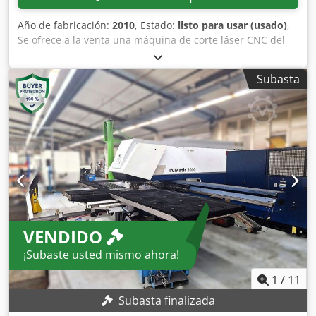
Año de fabricación:
2010
, Estado:
listo para usar (usado)
,
Se ofrece a la venta una máquina de corte láser CNC del
fabricante TRUMPF. Potencia láser: aprox. 3000W (3kW),
área de trabajo: X/Y/Z 3000mm/1500mm/115mm.
Subasta
Adicionalmente, se ofrece un Liftmaster compatible del
año 2015, que también puede adquirirse por separado.
Codpfx Ajxxa Ucocyerf
VENDIDO
¡Subaste usted mismo ahora!
1
/
11
Subasta finalizada