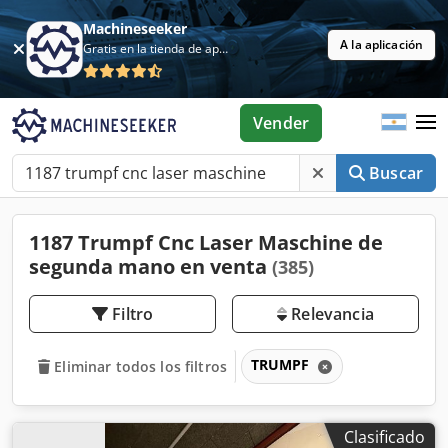
Machineseeker
A la aplicación
Gratis en la tienda de aplicaciones
Vender
Buscar
1187 Trumpf Cnc Laser Maschine de
segunda mano en venta
(385)
Filtro
Relevancia
TRUMPF
Eliminar todos los filtros
Clasificado