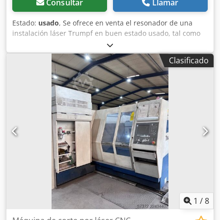
Consultar
Llamar
Estado:
usado
, Se ofrece en venta el resonador de una
instalación láser Trumpf en buen estado usado, tal como
se muestra en las imágenes. Datos técnicos: • Fabricante:
Trumpf Crsdpfx Aoyfnb Sscysf • Instalación láser: L-3050 (6
Clasificado
kW, año 2005) Envío disponible bajo consulta (también
internacional). Se emite factura con IVA desglosado.
Visita/recogida disponible previa cita en 42855 Remscheid.
Venta desde ubicación 42855 Remscheid, carga libre.
Sujeto a cambios en los datos técnicos y venta intermedia.
1
/
8