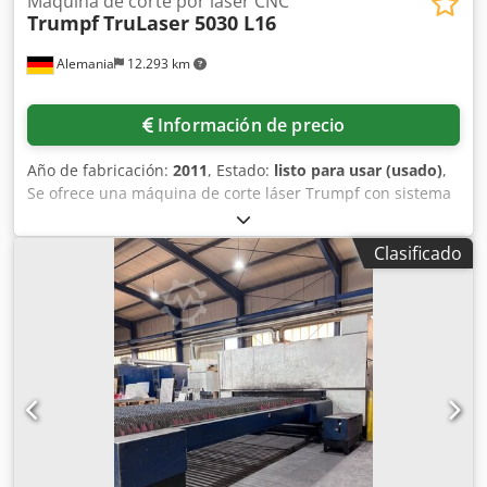
Máquina de corte por láser CNC
Trumpf
TruLaser 5030 L16
Alemania
12.293 km
Información de precio
Año de fabricación:
2011
, Estado:
listo para usar (usado)
,
Se ofrece una máquina de corte láser Trumpf con sistema
de carga automática Trumpf Liftmaster. Potencia del láser:
5000 W, tipo de láser: láser de CO₂ Trumpf TruFlow 5000,
Clasificado
longitud de onda: 10,6 µm, formato de trabajo X/Y: 3000
mm/1500 mm, recorrido en el eje Z: aproximadamente 115
mm, carga máxima de la mesa: aproximadamente 900 kg,
velocidad máxima simultánea en los ejes X/Y:
aproximadamente 300 m/min, espesor máximo de chapa
de acero al carbono/acero inoxidable/aluminio:
aproximadamente 25 mm/20 mm/12 mm, horas de
funcionamiento (a fecha del 12.06.2025):
aproximadamente 74181 h, formato máximo de placa del
LiftMaster: aproximadamente 3000 mm/1500 mm,