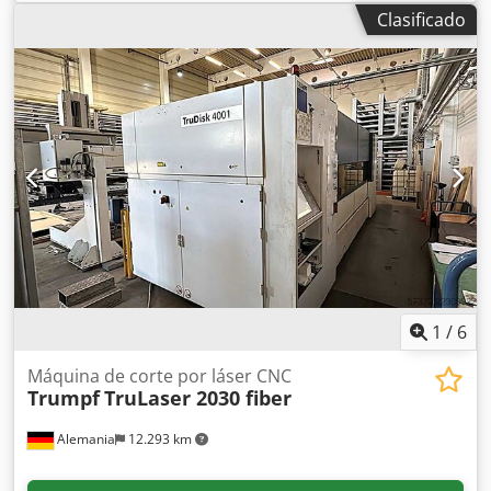
Láser de CO₂
, horas de láser:
23.313 h
, potencia del láser:
Clasificado
6.000 W
, potencia:
120 kW (163,15 CV)
, tensión de
entrada:
400 V
, frecuencia de entrada:
50 Hz
, conexión de
aire comprimido:
10 bar
, Equipamiento:
barrera
fotoeléctrica de seguridad, documentación / manual,
extracción de polvo
, Ofrecemos esta máquina de corte
por láser usada TRUMPF TruLaser 5030, año de fabricación
2007. Potencia láser: 6000 W Año de fabricación: 2007
Tensión de alimentación: 400 V Frecuencia: 50 Hz Potencia
conectada: 120 kVA Tensión de control: 24 V Protección: 3 x
160 A Conexión de aire comprimido: 7-10 bar Conexión de
nitrógeno (N₂): 30 bar Crjdpfx Aoyqulzocysf Conexión de
oxígeno (O₂): 20 bar Si tiene alguna pregunta o necesita
información adicional, no dude en enviarnos un mensaje o
contactarnos por teléfono.
1
/
6
Máquina de corte por láser CNC
Trumpf
TruLaser 2030 fiber
Alemania
12.293 km