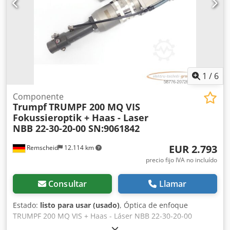
1
/
6
Componente
Trumpf
TRUMPF 200 MQ VIS
Fokussieroptik + Haas - Laser
NBB 22-30-20-00 SN:9061842
EUR 2.793
Remscheid
12.114 km
precio fijo IVA no incluído
Consultar
Llamar
Estado:
listo para usar (usado)
, Óptica de enfoque
TRUMPF 200 MQ VIS + Haas - Láser NBB 22-30-20-00
SN:9061842, usado, signos normales de uso, 100%