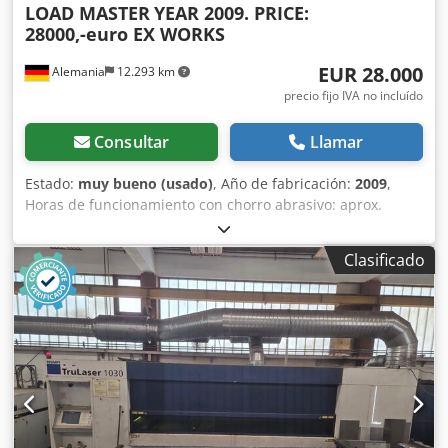
LOAD MASTER
YEAR 2009. PRICE:
28000,-euro EX WORKS
EUR 28.000
Alemania
12.293 km
precio fijo IVA no incluído
Consultar
Llamar
Estado:
muy bueno (usado)
, Año de fabricación:
2009
,
Horas de funcionamiento con chorro abrasivo: aprox.
17 600 horas Horas de funcionamiento con láser: aprox.
45 500 horas Codpozcvx Tjfx Acyorf Incluye Loadmaster.
Clasificado