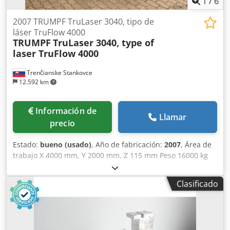
1
/
6
2007 TRUMPF TruLaser 3040, tipo de
láser TruFlow 4000
TRUMPF
TruLaser 3040, type of
laser TruFlow 4000
Trenčianske Stankovce
12.592 km
Información de
Llamar
precio
Estado:
bueno (usado)
, Año de fabricación:
2007
, Área de
trabajo X 4000 mm, Y 2000 mm, Z 115 mm Peso 16000 kg
parámetros Largo x ancho x alto: aprox. 9800 mm x 5300
mm x 2000 mm Siemens Sinumerik 840 D tipo láser
Clasificado
TruFlow 4000W espesor máximo 20 mm 4000 mm x 1250
mm Avance 3400 mm Desmontaje, carga, grúa no incluidos
Precio de la máquina incluido - más precio de todos los
servicios. NC: 88631 - Resonador/HD Bomba 1: 87603 -