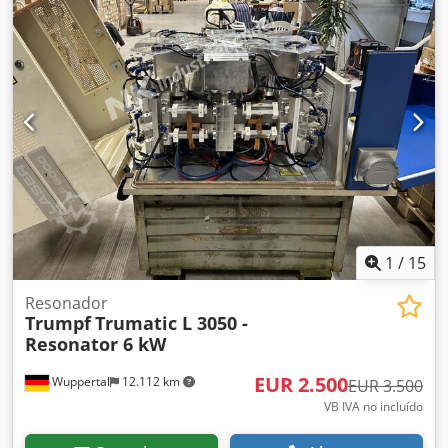
mm/12 mm, horas de funcionamiento: aproximadamente
35 000 horas, horas de funcionamiento del láser:
aproximadamente 13 000 horas. Los siguientes
componentes han sido renovados: módulo E/R en 2024,
tubo de potencia en 2020 y turbina del ventilador en 2016.
Dimensiones totales X/Y/Z: aproximadamente 11 100
mm/4600 mm/2400 mm, peso: aproximadamente 12
toneladas. Se puede realizar una visita para inspeccionar
la máquina en las instalaciones. Codpfxezrhg Hs Acysrf
1
/
15
Resonador
Trumpf
Trumatic L 3050 -
Resonator 6 kW
EUR 2.500
Wuppertal
12.112 km
EUR 3.500
VB IVA no incluído