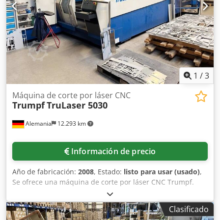
1
/
3
Máquina de corte por láser CNC
Trumpf
TruLaser 5030
Alemania
12.293 km
Información de precio
Año de fabricación:
2008
, Estado:
listo para usar (usado)
,
Se ofrece una máquina de corte por láser CNC Trumpf.
Área de trabajo X/Y: 3000 mm/1500 mm, recorrido Z: 115
mm, potencia del láser: 5000 W, espesor máximo del
Clasificado
material (acero/acero inoxidable/aluminio): 25 mm/20