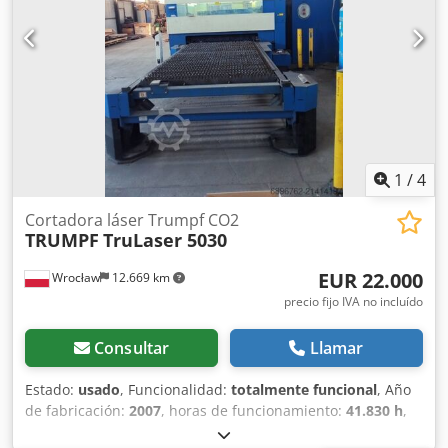
toneladas. Se dispone de documentación. Es posible
realizar una visita in situ. Cedszpa Sijpfx Acyjrf
1
/
4
Cortadora láser Trumpf CO2
TRUMPF
TruLaser 5030
EUR 22.000
Wrocław
12.669 km
precio fijo IVA no incluído
Consultar
Llamar
Estado:
usado
, Funcionalidad:
totalmente funcional
, Año
de fabricación:
2007
, horas de funcionamiento:
41.830 h
,
número de máquina/vehículo:
A0230A2043
, tipo de láser: