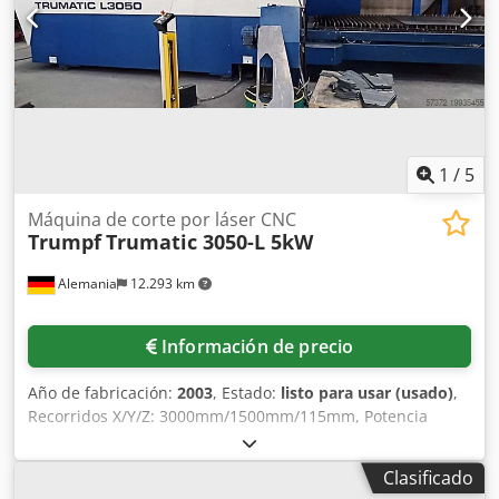
11100mm/4600mm/2400mm, peso: aprox. 12000kg, horas
de operación: 55462h, horas del láser: 24430h, horas de
haz: 12742h. Horas indicadas a fecha 01/2026.
Documentación disponible. Posibilidad de inspección in
situ. Previsiblemente disponible a partir de enero de 2027.
Crjdox Tumxspfx Acyof
1
/
5
Máquina de corte por láser CNC
Trumpf
Trumatic 3050-L 5kW
Alemania
12.293 km
Información de precio
Año de fabricación:
2003
, Estado:
listo para usar (usado)
,
Recorridos X/Y/Z: 3000mm/1500mm/115mm, Potencia
láser: 5000W, Capacidad de corte
acero/aluminio/inoxidable: 25mm/20mm/12mm, Velocidad
Clasificado
de desplazamiento: 200m/min, Precisión de corte: 0,1mm.