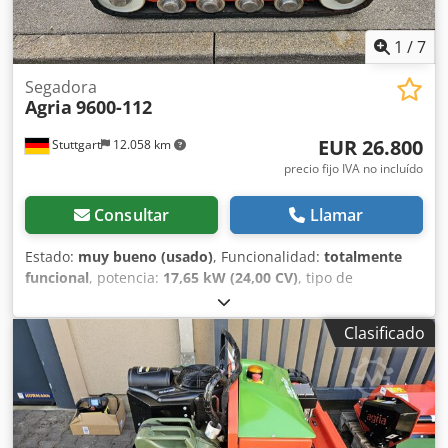
1
/
7
Segadora
Agria
9600-112
EUR 26.800
Stuttgart
12.058 km
precio fijo IVA no incluído
Consultar
Llamar
Estado:
muy bueno (usado)
, Funcionalidad:
totalmente
funcional
, potencia:
17,65 kW (24,00 CV)
, tipo de
combustible:
gasolina
, combustible:
súper 95
, tipo de
engranaje:
otro
, Año de fabricación:
2023
, AGRIA 9600 -
Clasificado
112 ¡¡¡ 2ª generación, nuevo modelo !!! Credpfx Aexa Ar
Tjcfjf Oruga segadora controlada a distancia con
plataforma de corte y mulching de 112 cm Esta AGRIA
9600-112 es del año 2023, tiene solo 304 horas de uso
según el contador y se encuentra en muy buen estado
general con signos normales de uso y desgaste. Servicio