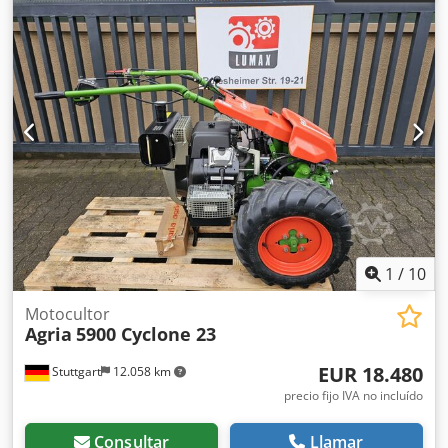
1
/
10
Motocultor
Agria
5900 Cyclone 23
EUR 18.480
Stuttgart
12.058 km
precio fijo IVA no incluído
Consultar
Llamar