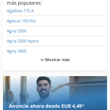
más populares:
Agathon 175 A
Agiecut 150 Hss
Agria 2500
Agria 2500 Hydro
Agria 3400
Mostrar más
Agria 3400 Kl
Agria 4800
Agria 5900 Cyclone 22
Agria 5900 Taifun 18
Agria 5900 Taifun 22
Anuncie ahora desde EUR 4,49
*