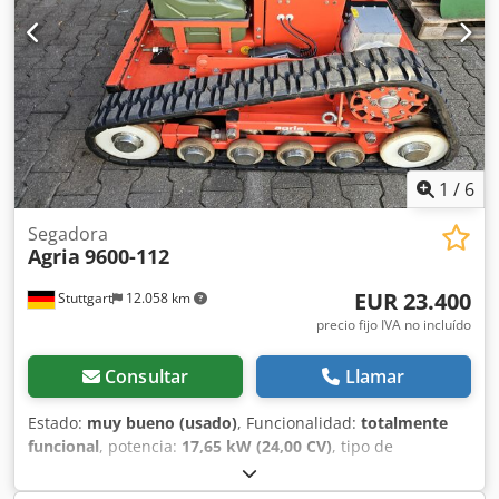
técnico recién realizado. El PVP actual es de 44.900 €.
Precio neto: 26.806 € // Precio bruto: 31.900 € - ¡Inspección
/ prueba de manejo posible! - Envío nacional por 400 € a
través de empresa de transporte. - Financiación / leasing
disponible bajo consulta individual.
1
/
6
Segadora
Agria
9600-112
EUR 23.400
Stuttgart
12.058 km
precio fijo IVA no incluído
Consultar
Llamar
Estado:
muy bueno (usado)
, Funcionalidad:
totalmente
funcional
, potencia:
17,65 kW (24,00 CV)
, tipo de
combustible:
híbrido
, Año de fabricación:
2020
, horas de
funcionamiento:
163 h
, AGRIA 9600 - 112 !!! ¡¡¡Nuevo