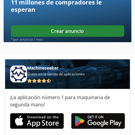
11 millones de compradores
le
Agria 9600
esperan
Agricultura
Agrícola
Crear anuncio
Amazone Ad 303
*por anuncio / mes
Amazone Ad 402
Amazone Ed 451 K
Machineseeker
Gratis en la tienda de aplicaciones
Amazone Ed 601 K
Amazone Ed 602 K
¡La aplicación número 1 para maquinaria de
Amazone Ug 2200
segunda mano!
Aries 245
Tractor