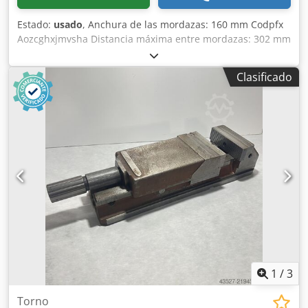
Estado:
usado
, Anchura de las mordazas: 160 mm Codpfx
Aozcghxjmvsha Distancia máxima entre mordazas: 302 mm
Longitud total: 770 mm Peso: aproximadamente 60 kg
Tornillo de banco hidráulico Allmatic 160 con presión de
Clasificado
sujeción ajustable Longitud total: 770 mm Anchura de las
mordazas: 160 mm Altura de las mordazas: 50 mm
Distancia entre mordazas: 302 mm
1
/
3
Torno