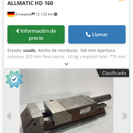
ALLMATIC
HD 160
Ennepetal
12.132 km
Información de
Llamar
precio
Estado:
usado
, Ancho de mordazas: 160 mm Apertura
máxima: 302 mm Peso aprox.: 60 kg Longitud total: 770 mm
Apertura S1/mm: 0-152 Apertura S2/mm (ajustable
mediante pasador): 147-302 Niveles de fuerza de sujeción:
Clasificado
4 Fuerza máxima de sujeción en kN: 60 Ejecución:
Mecánica Cjdoy S Dtrepfx Amveha Apertura mínima/mm: 0
Pieza de trabajo: Pieza pre-mecanizada Ancho de
mordazas/mm: 160 Apertura máxima/mm: 302 Apertura:
302 mm - Incluye 2x garras de sujeción - Sin llave de
tornillo de banco