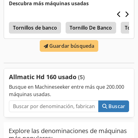
4 Fuerza máxima de sujeción en kN: 60 Ejecución:
Descubra más máquinas usadas
Mecánica Apertura mínima/mm: 0 Pieza de trabajo: Pieza
pre-mecanizada Chsdpfxjypwfhe Amvja Ancho de
mordaza/mm: 160 Apertura máxima/mm: 302 Apertura:
s
302 mm - Incluye 2 mordazas de sujeción - Sin llave de
Tornillos de banco
Tornillo De Banco
Torni
tornillo de banco
Guardar búsqueda
Allmatic Hd 160 usado
(5)
Busque en Machineseeker entre más que 200.000
máquinas usadas.
Buscar
Explore las denominaciones de máquinas