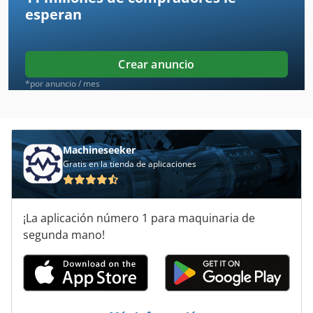
esperan
Eisele Vms 120
Eisele Vms Ii
Crear anuncio
Gildemeister Ctv 250
*por anuncio / mes
Hilma Nc 125
Hitachi Eh 1100
Machineseeker
Gratis en la tienda de aplicaciones
Hitachi Zx 160
Lagun L 1600
¡La aplicación número 1 para maquinaria de
Maho Mh 1600 S
segunda mano!
Makino A 77
Makino Mc 86
Makino Snc 64