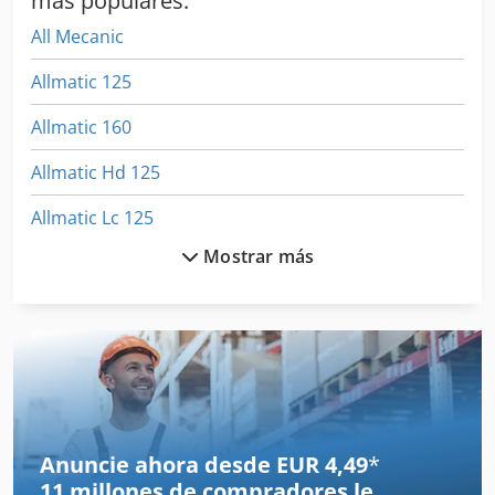
más populares:
All Mecanic
Allmatic 125
Allmatic 160
Allmatic Hd 125
Allmatic Lc 125
Mostrar más
Allmatic Nc
Allmatic Nc 125
Ath 1200
Da 160
Dmu 125 P Hi-Dyn
Anuncie ahora desde EUR 4,49
*
11 millones de compradores
le
Eisele Lms