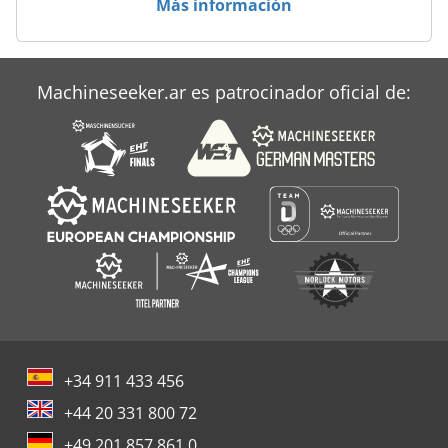
Más información
Migatronic Ldh 160
Parte Hidraulica
Machineseeker.ar es patrocinador oficial de:
Taladro Hidraulico
+34 911 433 456
+44 20 331 800 72
+49 201 857 861 0