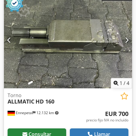
1
/
4
Torno
ALLMATIC
HD 160
EUR 700
Ennepetal
12.132 km
precio fijo IVA no incluído
Consultar
Llamar