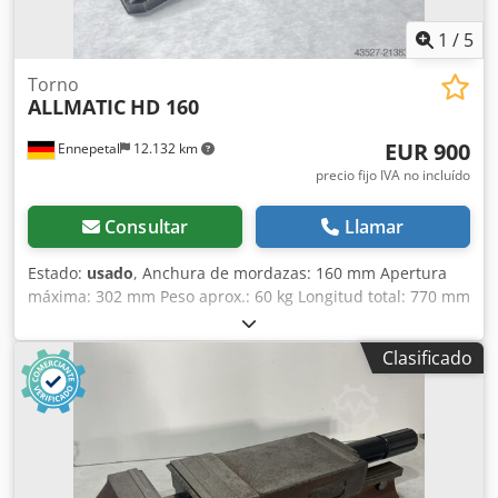
1
/
5
Torno
ALLMATIC
HD 160
EUR 900
Ennepetal
12.132 km
precio fijo IVA no incluído
Consultar
Llamar
Estado:
usado
, Anchura de mordazas: 160 mm Apertura
máxima: 302 mm Peso aprox.: 60 kg Longitud total: 770 mm
Apertura S1/mm: 0-152 Apertura S2/mm (ajustable
mediante pasador): 147-302 Niveles de fuerza de apriete: 4
Clasificado
Csdpoypwfuefx Amvsha Fuerza máxima de apriete en kN:
60 Ejecución: Mecánica Apertura mínima/mm: 0 Pieza de
trabajo: Pieza pre-mecanizada Anchura de mordaza/mm:
160 Apertura máxima/mm: 302 Apertura: 302 mm - Incl. 2x
garras de sujeción - Sin llave de tornillo de banco