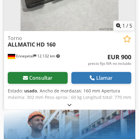
1
/
5
Torno
ALLMATIC
HD 160
EUR 900
Ennepetal
12.132 km
precio fijo IVA no incluído
Consultar
Llamar
Estado:
usado
, Ancho de mordazas: 160 mm Apertura
máxima: 302 mm Peso aprox.: 60 kg Longitud total: 770 mm
Apertura S1/mm: 0-152 Apertura S2/mm (ajustable
mediante pasador): 147-302 Niveles de fuerza de sujeción:
4 Fuerza máxima de sujeción en kN: 60 Ejecución:
Mecánica Codjypwf Iepfx Amvoha Apertura mínima/mm: 0
Pieza de trabajo: Pieza pre-mecanizada Ancho de
mordazas/mm: 160 Apertura máxima/mm: 302 Apertura: