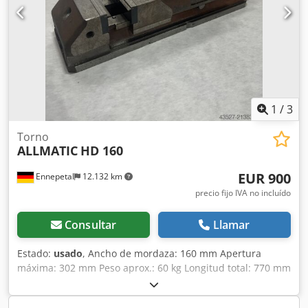
1
/
3
Torno
ALLMATIC
HD 160
EUR 900
Ennepetal
12.132 km
precio fijo IVA no incluído
Consultar
Llamar
Estado:
usado
, Ancho de mordaza: 160 mm Apertura
máxima: 302 mm Peso aprox.: 60 kg Longitud total: 770 mm
Apertura S1/mm: 0-152 Apertura S2/mm (ajustable
mediante pasador): 147-302 Niveles de fuerza de sujeción: