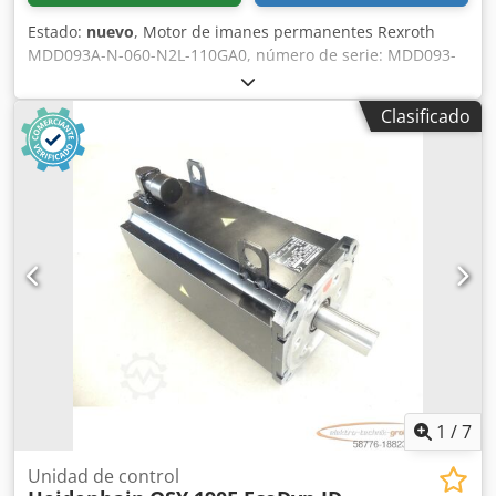
2.000 mm Altura máxima de descarga: 2.300 mm Alcance
Estado:
nuevo
, Motor de imanes permanentes Rexroth
máximo de descarga: 700 mm Tipo de neumático: 20.5-16
MDD093A-N-060-N2L-110GA0, número de serie: MDD093-
Presión de los neumáticos: 350 kPa Cabina: cerrada, con
20918. Artículo nuevo, en su embalaje original abierto, 100
calefacción Control: sistema de control hidráulico con
% funcional. El alcance del suministro se muestra en las
joystick Manejo: palanca de control eléctrica Dirección:
Clasificado
fotos. Chodpfxei D Ng Ie Aizoa
hidráulica Sistema de frenos: hidráulico Estado, servicio y
disponibilidad La máquina es nueva, sin usar, revisada en
fábrica y lista para su uso inmediato. Con nosotros, no solo
obtiene el cargador de ruedas, sino también el servicio
adecuado: ✅ 12 meses de garantía ✅ Piezas de repuesto
directamente de nuestro almacén en Rheda-Wiedenbrück
✅ Servicio personalizado de TEC-POINT ✅ Posibilidad de
inspección y prueba con cita previa ✅ Entrega a nivel
europeo posible a través de una empresa de transporte
Ubicación 📍 Rheda-Wiedenbrück Venga a visitarnos,
pruebe el TEC-POINT YX918 y compruebe p
1
/
7
Unidad de control