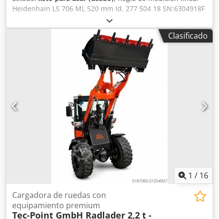
Heidenhain LS 706 ML 520 mm Id. 277 504 18 SN:6304918F
+ cabezal de lectura AE LS 706 . 276 504-31 , el artículo ha
sido reacondicionado por completo, usado, con signos
Clasificado
normales de uso, 100% funcional, contenido según fotos.
Cedox Er Idopfx Aizoha
1
/
16
Cargadora de ruedas con
equipamiento premium
Tec-Point GmbH Radlader 2,2 t -