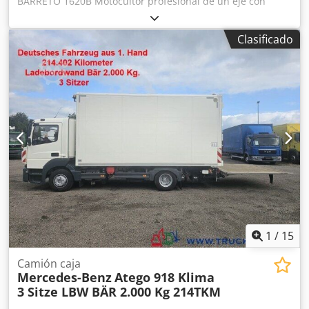
BARRETO 1620B Motocultor profesional de un eje con
motor de gasolina Briggs & Stratton de 2 cilindros y 16 CV,
transmisión hidrostática de velocidad variable,
Clasificado
accionamiento hidráulico del eje de fresado con ajuste de
velocidad, manillar ajustable en altura y 197 horas de
funcionamiento, según el contador. Este motocultor
proviene directamente del servicio de atención al cliente,
está listo para usar y presenta las típicas señales de uso y
desgaste de esta categoría de equipos. Se vende como
máquina usada, sin derecho a devolución, garantía ni
responsabilidad por vicios ocultos. EL PRECIO INDICADO
NO INCLUYE EL 19 % DE IVA. Se puede concertar una visita
para verlo. El envío cuesta 120 € en todo el territorio
nacional. Chodpfjinkabex Aizsa
1
/
15
Camión caja
Mercedes-Benz
Atego 918 Klima
3 Sitze LBW BÄR 2.000 Kg 214TKM