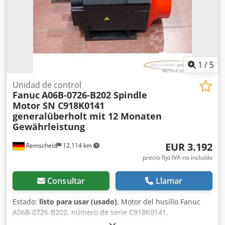
1
/
5
Unidad de control
Fanuc
A06B-0726-B202 Spindle
Motor SN C918K0141
generalüberholt mit 12 Monaten
Gewährleistung
EUR 3.192
Remscheid
12.114 km
precio fijo IVA no incluído
Consultar
Llamar
Estado:
listo para usar (usado)
, Motor del husillo Fanuc
A06B-0726-B202, número de serie C918K0141,
reacondicionado y probado por completo por personal