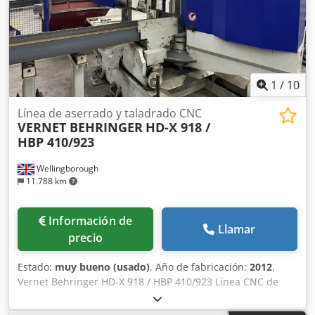
1
/
10
Línea de aserrado y taladrado CNC
VERNET BEHRINGER
HD-X 918 /
HBP 410/923
Wellingborough
11.788 km
Información de
Llamar
precio
Estado:
muy bueno (usado)
, Año de fabricación:
2012
,
Vernet Behringer HD-X 918 / HBP 410/923 Línea CNC de
aserrado y taladrado – Año 2012. Sistema dividido. 3
husillos. Cambio automático de herramientas. Entrada de