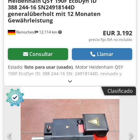
Heidenhain
QSY 190F EcoDyn ID
388 244-16 SN24918144D
generalüberholt mit 12 Monaten
Gewährleistung
EUR 3.192
Remscheid
12.114 km
precio fijo IVA no incluído
Consultar
Llamar
Estado:
listo para usar (usado)
, Motor Heidenhain QSY
190F EcoDyn ID: 388 244-16 SN: 24918144D, revisado y
probado completamente por profesionales con 12 meses
de garantía, 100% funcional, alcance de entrega según
Clasificado
fotos, usado, buen estado, 100% funcional, alcance de
entrega según fotos, los descuentos de venta acordados
no se aplican a este artículo. ¡Pregunte por el precio por
separado! Csdjv Tr Egopfx Aizeha