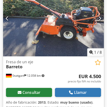
1
/
8
Fresa de un eje
Barreto
EUR 4.500
Stuttgart
12.058 km
precio fijo IVA no incluído
Consultar
Llamar
Año de fabricación:
2013
, Estado:
muy bueno (usado)
,