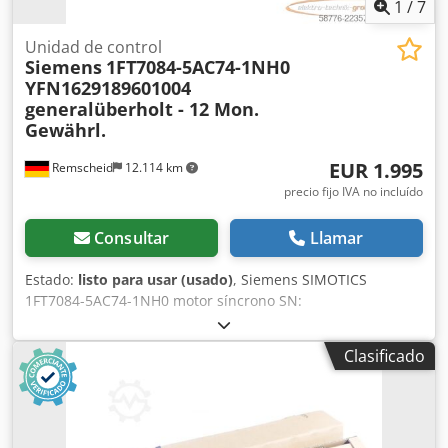
1
/
7
Unidad de control
Siemens
1FT7084-5AC74-1NH0
YFN1629189601004
generalüberholt - 12 Mon.
Gewährl.
EUR 1.995
Remscheid
12.114 km
precio fijo IVA no incluído
Consultar
Llamar
Estado:
listo para usar (usado)
, Siemens SIMOTICS
1FT7084-5AC74-1NH0 motor síncrono SN:
YFN1629189601004 - codificador IC2048S/R I24 / freno 24
VDC 24W 48Nm, completamente reacondicionado y
Clasificado
probado profesionalmente con 12 meses de garantía,
100% funcional, entrega según las fotos Csdpfx
Aiszmlyaozeha