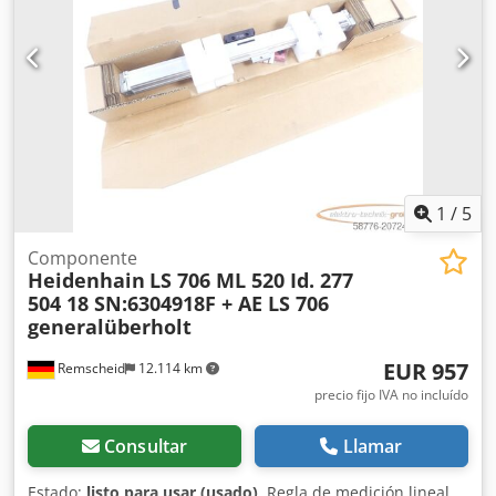
1
/
5
Componente
Heidenhain
LS 706 ML 520 Id. 277
504 18 SN:6304918F + AE LS 706
generalüberholt
EUR 957
Remscheid
12.114 km
precio fijo IVA no incluído
Consultar
Llamar
Estado:
listo para usar (usado)
, Regla de medición lineal