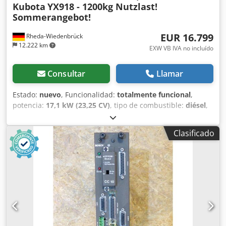
Kubota
YX918 - 1200kg Nutzlast!
Sommerangebot!
EUR 16.799
Rheda-Wiedenbrück
12.222 km
EXW VB IVA no incluído
Consultar
Llamar
Estado:
nuevo
, Funcionalidad:
totalmente funcional
,
potencia:
17,1 kW (23,25 CV)
, tipo de combustible:
diésel
,
color:
naranja
, peso total:
2.200 kg
, peso operativo:
2.200
kg
, peso máximo de la carga:
1.200 kg
, estado del
Clasificado
neumático:
100 %
, volumen de la pala:
0,4 m³
, ancho del
cucharón de excavación:
140 mm
, amortiguación:
acero
,
Año de fabricación:
2026
, Equipamiento:
cabina,
hidráulica, horquillas para palés, pala 4 en 1, tracción a
las cuatro ruedas
, ☀️ Precio de verano: ¡solo 16.799 €! El
TEC-POINT YX918 es un cargador de ruedas compacto,
robusto y versátil, diseñado para usuarios profesionales
que buscan una máquina lista para usar con un
equipamiento completo. Ya sea en la granja, en la obra, en