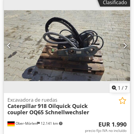
Clasificado
24 metros. Salida de 18 metros. Sistema de medición con
alimentación por pinza. Chsdex Ruudjpfx Aizsa
Transferencias transversales de entrada y salida.
1
/
7
Excavadora de ruedas
Caterpillar
918 Oilquick Quick
coupler OQ65 Schnellwechsler
EUR 1.990
Ober-Mörlen
12.141 km
precio fijo IVA no incluído