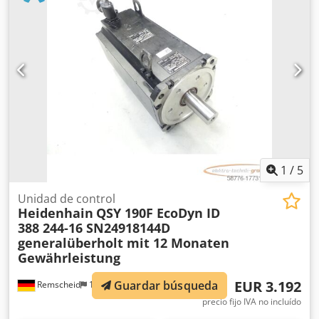
1
/
5
Unidad de control
Heidenhain
QSY 190F EcoDyn ID
388 244-16 SN24918144D
generalüberholt mit 12 Monaten
Gewährleistung
EUR 3.192
Guardar búsqueda
Remscheid
12.114 km
precio fijo IVA no incluído