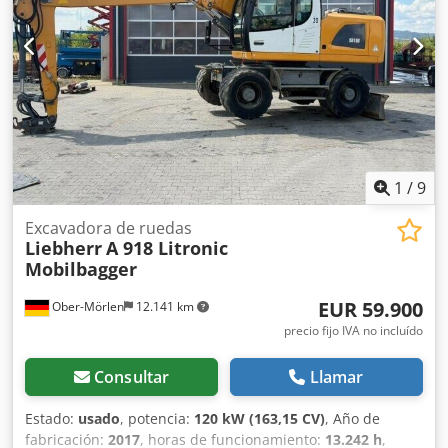
1
/
9
Excavadora de ruedas
Liebherr
A 918 Litronic
Mobilbagger
EUR 59.900
Ober-Mörlen
12.141 km
precio fijo IVA no incluído
Consultar
Llamar
Estado:
usado
, potencia:
120 kW (163,15 CV)
, Año de
fabricación:
2017
, horas de funcionamiento:
13.242 h
,