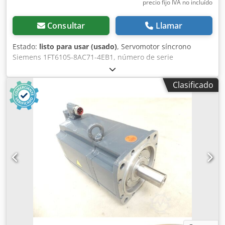
precio fijo IVA no incluído
Consultar
Llamar
Estado:
listo para usar (usado)
, Servomotor síncrono
Siemens 1FT6105-8AC71-4EB1, número de serie
SN.EL391811701003, usado, con signos mínimos de uso,
totalmente funcional. El suministro incluye los elementos
Clasificado
que se muestran en las fotos. Chodex Duvrepfx Aizoa